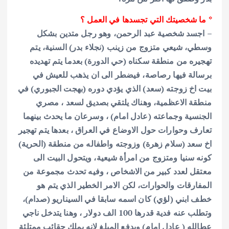
* ما شخصيتك التي تجسدها في العمل ؟
– اجسد شخصية عبد الرحمن، وهو رجل متدين بشكل
وسطي، شيعي متزوج من زينب (نجلاء بدر) السنية، يتم
تهجيره من منطقة سكناه (حي الدورة) بعدما يتم تهديده
برسالة فيها رصاصة، فيضطر الى ان يذهب للعيش في
بيت اخ زوجته (سعد) الذي يؤدي دوره (بهجت الجبوري) في
منطقة الاعظمية، وهناك يلتقي بصديق لسعد ، مصري
الجنسية وجماعته (عادل امام) ، وسرعان ما يحدث بينهما
تعارف وحوارات حول الاوضاع في العراق ، بعدها يتم تهجير
اخ سعد (سلام زهرة) وزوجته واطفاله من منطقة (الحرية)
كونه سنيا ومتزوج من امرأة شيعية، ويتحول البيت الى
معتقل لعدد كبير من الاشخاص ، وفيه تحدث مجموعة من
المفارقات والحوارات، لكن الامر الخطير الذي يتم هو
خطف ابني (لؤي) كان اسمه سابقا في السيناريو (صدام)،
وتطلب عنه فدية قدرها 100 الف دولار ، وهنا يتدخل ناجي
عطالله ( عادل امام) ويدفع المبلغ لانه يملك حقائب ممتلئة