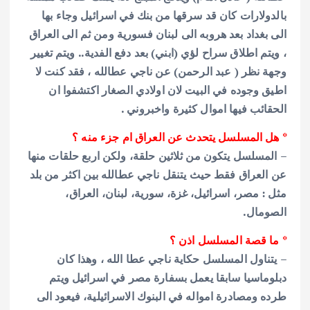
بالدولارات كان قد سرقها من بنك في اسرائيل وجاء بها
الى بغداد بعد هروبه الى لبنان فسورية ومن ثم الى العراق
، ويتم اطلاق سراح لؤي (ابني) بعد دفع الفدية.. ويتم تغيير
وجهة نظر ( عبد الرحمن) عن ناجي عطالله ، فقد كنت لا
اطيق وجوده في البيت لان اولادي الصغار اكتشفوا ان
الحقائب فيها اموال كثيرة واخبروني .
* هل المسلسل يتحدث عن العراق ام جزء منه ؟
– المسلسل يتكون من ثلاثين حلقة، ولكن اربع حلقات منها
عن العراق فقط حيث يتنقل ناجي عطالله بين اكثر من بلد
مثل : مصر، اسرائيل، غزة، سورية، لبنان، العراق،
الصومال.
* ما قصة المسلسل اذن ؟
– يتناول المسلسل حكاية ناجي عطا الله ، وهذا كان
دبلوماسيا سابقا يعمل بسفارة مصر في اسرائيل ويتم
طرده ومصادرة امواله في البنوك الاسرائيلية، فيعود الى