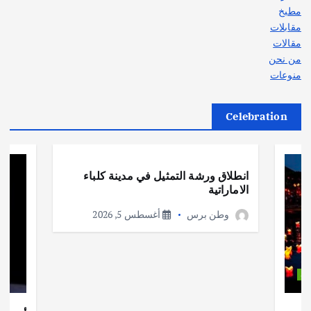
مطبخ
مقابلات
مقالات
من نحن
منوعات
Celebration
أهم الأخبار
ثقافة وفنون
انطلاق ورشة التمثيل في مدينة كلباء
الاماراتية
وطن برس
أغسطس 5, 2026
ات