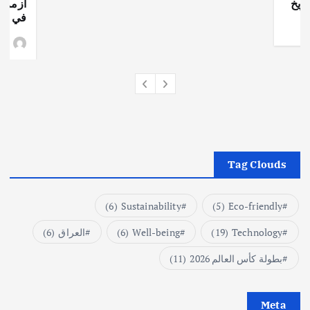
ريخ
أزمة ا
في جذو
وط
Tag Clouds
(6)
Sustainability
(5)
Eco-friendly
Technology
(19)
Well-being
(6)
العراق
(6)
بطولة كأس العالم 2026
(11)
Meta