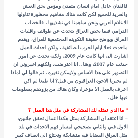
فالفنان عادل امام انسان متمدن ومؤمن بحق العيش
والحرية للجميع لكن كانت هناك مفاهيم محظورة تناولها
الاعلام العربي ونحن ساهمنا في تشذيبها ، فالخطاب
الدرامي فيما يخص العراق يتحدث عن طوائف واقليات
العراق ويوضح حقيقة التكوينه المجتمعية للعراق، ويقدم
ماحدث فعلا ايام الحرب الطائفية ، ولكن احداث العمل
اشارت الى انها كانت عام 2009، ولكنه تحدث عن امور
حدثت عام 2007، وهنا .. انا اعترضت، ولكنهم اخبروني ان
التصوير على هذا الاساس ولايمكن تغيره ، ثم قالوا لي لماذا
لم يخبرنا الاخوة العراقيون من قبل؟ انا طبعا لم اكن
اعرف بالعمل الا مؤخرا، وكان هناك من يزودهم بمعلومات
فيها خلل .
* ما الذي تمثله لك المشاركة في مثل هذا العمل ؟
– انا اعتقد ان المشاركة بمثل هكذا اعمال تحقق جانبين:
الاول فني والثاني تصحيحي لمسار فهم الاحداث في بلد
مثل العراق القضايا فيه متشابكة وتحتاج الى انصاف كبير