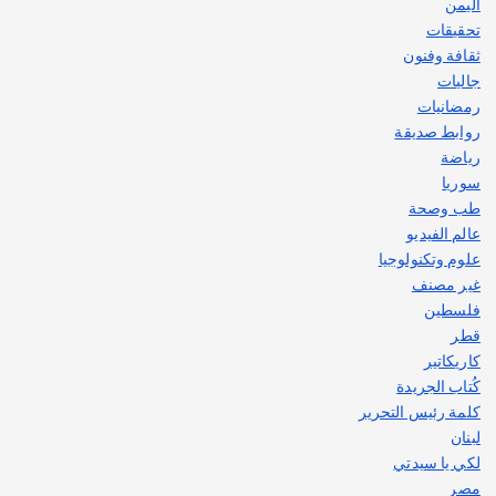
اليمن
تحقيقات
ثقافة وفنون
جاليات
رمضانيات
روابط صديقة
رياضة
سوريا
طب وصحة
عالم الفيديو
علوم وتكنولوجيا
غير مصنف
فلسطين
قطر
كاريكاتير
كُتاب الجريدة
كلمة رئيس التحرير
لبنان
لكي يا سيدتي
مصر