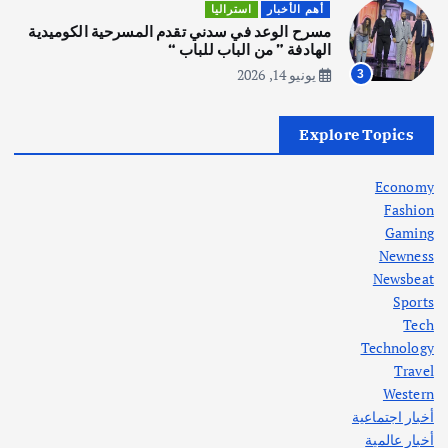
أهم الأخبار
ثقافة وفنون
أهم الأخبار
استراليا
انطلاق ورشة التمثيل في مدينة كلباء الاماراتية
مسرح الوعد في سدني تقدم المسرحية الكوميدية
أغسطس 5, 2026
الهادفة ” من الباب للباب “
يونيو 14, 2026
3
أهم الأخبار
العراق
أزمة الكهرباء في العراق… قراءة تحليلية
Explore Topics
في جذور المشكلة وحلولها المستدامة
أغسطس 5, 2026
Economy
Fashion
Gaming
Newness
1
Newsbeat
Sports
أهم الأخبار
ثقافة وفنون
Tech
اختتام ورشة السينوغرافيا في مدينة كلباء الاماراتية
Technology
أغسطس 3, 2026
Travel
Western
أخبار اجتماعية
أهم الأخبار
جاليات
غير مصنف
أخبار عالمية
قصة نجاح العراقي عمر الشمري الذي