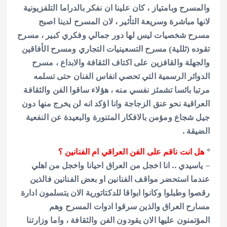
والمسرح وبامتياز ، كان علينا ان نفكر بالدراما التلفزيونية
لانها مباشرة وسريعة التأثير ، لان المسرح لدينا اصبح
مسرح شخصيات ليس لها دور جمالي وفكري كبير ، مسرح
تقوده (ثللية) مسرح التسعينيات التجاري ومسرح الأفاقين
والجهلة والقافزين على اكتاف الثقافة والابداع ، مسرح
الدوائر الرسمية التي تحصي انفاس الفنان حتى تسلمه
مرتبا بائسا تشمئز نفسي منه ، هؤلاء ساقوا الفن والثقافة
العراقية نحو عنق الزجاجة وانا اؤكد انه لن يخرج منها دون
جيل شجاع ومؤمن بالافكار المتنورة والبعيدة عن النفعية
الضيقة .
*
هل انت ناقم على الفن العراقي ام الفنانين ؟
– ياسيدي .. انا اخجل من العراق احيانا واخجل من اهلي
عندما استحضر مواقف الفنانين او بعض الفنانين فالذين
رقصوا وطبلوا وكانوا ابواقا للدكتاتورية الان يتسلمون ادارة
مسارح العراق والذين سرقوا ادوات المسرح وهم
المؤتمنون عليها الان يقودون الفن والثقافة ، واما وزارتنا