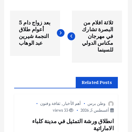
ت
ثلاثة افلام من
بعد زواج دام 5
ص
البصرة تشارك
أعوام طلاق
في مهرجان
النجمة شيرين
فّ
مكناس الدولي
عبد الوهاب
للسينما
ح
ا
Related Posts
ل
م
وطن برس
أهم الأخبار
,
ثقافة وفنون
أغسطس 5, 2026
33 views
ق
انطلاق ورشة التمثيل في مدينة كلباء
الاماراتية