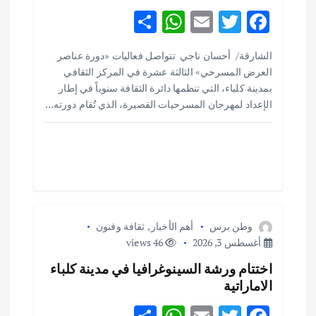
ا
S
W
E
T
F
ل
h
h
m
w
ac
الشارقة/ أحسان ناجي تتواصل فعاليات «دورة عناصر
ar
at
ai
it
e
ا
العرض المسرحي» الثالثة عشرة في المركز الثقافي
e
s
l
te
b
بمدينة كلباء، التي تنظمها دائرة الثقافة سنوياً في إطار
ت
o
r
A
الإعداد لمهرجان المسرحيات القصيرة، الذي تُقام دورته…
p
o
p
k
وطن برس
أهم الأخبار
,
ثقافة وفنون
أغسطس 3, 2026
46 views
اختتام ورشة السينوغرافيا في مدينة كلباء
الاماراتية