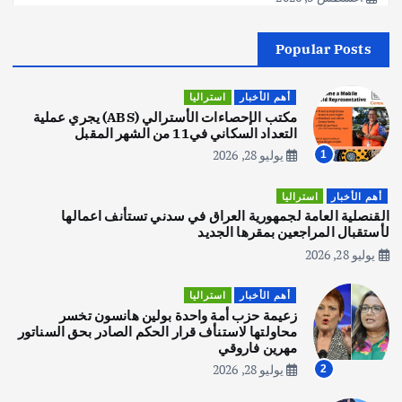
Popular Posts
أهم الأخبار
جاليات
غير مصنف
قصة نجاح العراقي عمر الشمري الذي
اصبح بطلاً لأستراليا بلعبة كمال الاجسام
أهم الأخبار
استراليا
يوليو 30, 2026
مكتب الإحصاءات الأسترالي (ABS) يجري عملية
2
التعداد السكاني في11 من الشهر المقبل
يوليو 28, 2026
1
أهم الأخبار
تحقيقات
هوي آن… مدينة الفوانيس وسحر التاريخ
أهم الأخبار
استراليا
يوليو 30, 2026
القنصلية العامة لجمهورية العراق في سدني تستأنف اعمالها
3
لأستقبال المراجعين بمقرها الجديد
يوليو 28, 2026
أهم الأخبار
استراليا
مكتب الإحصاءات الأسترالي (ABS) يجري
أهم الأخبار
استراليا
عملية التعداد السكاني في11 من الشهر
زعيمة حزب أمة واحدة بولين هانسون تخسر
المقبل
محاولتها لاستنأف قرار الحكم الصادر بحق السناتور
يوليو 28, 2026
مهرين فاروقي
4
يوليو 28, 2026
2