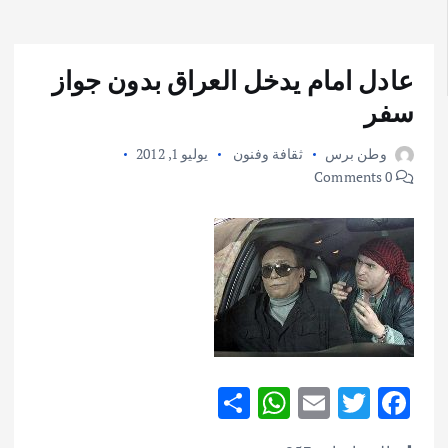
عادل امام يدخل العراق بدون جواز
سفر
وطن برس
ثقافة وفنون
يوليو 1, 2012
0 Comments
S
W
E
T
F
h
h
m
w
ac