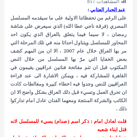
المشاهدات
857
ar
at
ai
it
e
عبد الجبار العتابي
:
e
s
l
te
b
على الرغم من تحفظاتنا الاولية على ما سيقدمه المسلسل
A
r
o
المصري (فرقة ناجي عطا الله) الذي سيعرض على شاشة
p
o
رمضان ، لا سيما فيما يتعلق بالعراق الذي يكون احد
p
k
المحاور للمسلسل ويتناول احداثا منه في تلك المرحلة التي
مر بها العراق خلال عام 2007 ، الا ان من المهم كشف
بعض الخفايا التي مرّ بها المسلسل من خلال النص
المكتوب قبل ان تتم مفاتحة فنانين عراقيين يقيمون في
القاهرة للمشاركة فيه ، ويمكن الاشارة الى عند قراءة
العراقيين للنص وجدوا فيه اخطاء كبيرة ومغالطات كادت
ان تحرق العمل وتسيء قبل ذلك العراق بشكل واضح الا ان
الكاتب والشركة المنتجة ومعهما الفنان عادل امام تداركوا
ذلك .
قلت لعادل امام : ذكر اسم (صدام) يسيء للمسلسل لانه
قتل ابناء شعبه