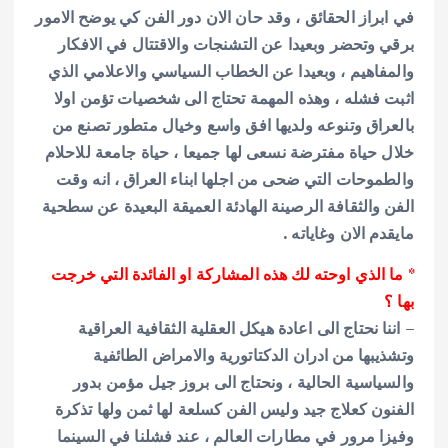
في ابراز الحقائق ، وقد حان الان دور الفن كي يوضح الامور
برقي وتحضر وبعيدا عن التشنجات والاقتتال في الافكار
والمفاهيم ، وبعيدا عن الخطاب السياسي والاعلامي الذي
اثبت فشله ، وهذه المهمة تحتاج الى شخصيات تؤمن اولا
بالعراق وتنوعه ولديها افق واسع وخيال متطور تصنع من
خلال حياة مفترضة نسعى لها جميعا ، حياة جامعة للاحلام
والطموحات التي ضحى من اجلها ابناء العراق ، انه وقت
الفن والثقافة الرصينة الهادئة العميقة البعيدة عن سطحية
مايقدم الان وغاياته .
* ما الذي اوحته لك هذه المشاركة او الفائدة التي خرجت
بها ؟
– اننا نحتاج الى اعادة هيكل العقلية الثقافية العراقية
وتشذيبها من ادران الدكتاتورية والامراض الطائفية
والسياسية الحالية ، ونحتاج الى بروز جيل مؤمن بدور
الفنون كعلاج جيد وليس الفن كسلعة لها ثمن ولها تذكرة
وفيزا مرور في مطارات العالم ، عند فشلنا في السينما