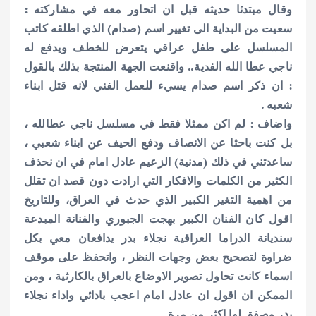
وقال مبتدئا حديثه قبل ان اتحاور معه في مشاركته :
سعيت من البداية الى تغيير اسم (صدام) الذي اطلقه كاتب
المسلسل على طفل عراقي يتعرض للخطف ويدفع له
ناجي عطا الله الفدية.. واقنعت الجهة المنتجة بذلك بالقول
: ان ذكر اسم صدام يسيء للعمل الفني لانه قتل ابناء
شعبه .
واضاف : لم اكن ممثلا فقط في مسلسل ناجي عطالله ،
بل كنت باحثا عن الانصاف ودفع الحيف عن ابناء شعبي ،
ساعدتني في ذلك (مدنية) الزعيم عادل امام في ان نحذف
الكثير من الكلمات والافكار التي ارادت دون قصد ان تقلل
من اهمية التغير الكبير الذي حدث في العراق، وللتاريخ
اقول كان الفنان الكبير بهجت الجبوري والفنانة المبدعة
سنديانة الدراما العراقية نجلاء بدر يدافعان معي بكل
ضراوة لتصحيح بعض وجهات النظر ، واتحفظ على موقف
اسماء كانت تحاول تصوير الاوضاع بالعراق بالكارثية ، ومن
الممكن ان اقول ان عادل امام اعجب بادائي واداء نجلاء
بدر وصفق لها اكثر من مرة.