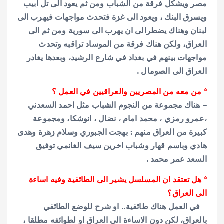
مصر ويشكل فرقة من الشباب ومن ثم يعود الى تل ابيب
ويسرق البنك ، ويعود الى غزة فتحدث مواجهات فيهرب الى
لبنان وهناك يضطرالى ان يهرب الى سورية ومن ثم الى
العراق، ولكن هناك فرقة من الموساد تراقبه وتحدث
مواجهات بينهم في بغداد في شارع الرشيد، وبعدها يغادر
العراق الى الصومال .
* من معه من المصريين والعراقيين في العمل ؟
– هناك مجموعة من النجوم الشباب مثل احمد السعدني
،عمرو رمزي ، محمد امام ، نضال ، انوشكا، ومجموعة
كبيرة من العراق منهم : بهجت الجبوري وسلام زهرة وهدى
هادي وباسم قهار وشباب اخرين سيف الغانمي توفيق
السعد عمر محمد .
* هل تعتقد ان المسلسل يشير الى الطائفية وفيه اساءة
الى العراق؟
– في العمل هناك طائفية.. او شرح للوضع الطائفي
بالعراق، لكن دون الاساءة الى العراق او لطوائفه مطلقا ،