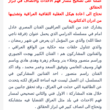
عملنا على تصحيح مسار فهم الاحداث والانصاف في ابراز
الحقائق
نحتاج الى اعادة هيكل العقلية الثقافية العراقية وتشذيبها
من ادران الدكتاتورية
يشارك عدد من الفنانين العراقيين الفنان المصري عادل
امام في مسلسله الدرامي الذي يحمل عنوان (فرقة ناجي
عطا الله) والذي من المؤمل ان يعرض في شهر رمضان ،
والذي تتناول حلقات منه حكاية من الواقع العراقي ،
والفنانون المشاركون هم : الفنان الكبير بهجت الجبوري
وراسم منصور ونجلاء بدر وسلام زهرة وهدى هادي وباسم
قهار وسيف الغانمي وتوفيق السعد وعمر محمد ، وقد اكد
الفنان راسم منصور ، احد الفنانين المشاركين في
المسلسل، ان العمل ليست فيه اساءة للعراق لكنه يتحدث
عن الطائفية التي حدثت في العراق ، وقد تحقق جانبين من
خلال هذه المشاركة : الاول فني والثاني تصحيحي لمسار
فهم الاحداث في بلد مثل العراق القضايا فيه متشابكة
وتحتاج الى انصاف كبير في ابراز الحقائق .