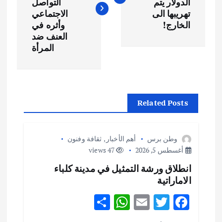
فّ
الدولار يتم
التواصل
تهريبها الى
الاجتماعي
ح
الخارج!
وأثره في
العنف ضد
المرأة
ا
ل
م
Related Posts
ق
وطن برس
أهم الأخبار
,
ثقافة وفنون
ا
أغسطس 5, 2026
47 views
انطلاق ورشة التمثيل في مدينة كلباء
ل
الاماراتية
ا
S
W
E
T
F
h
h
m
w
ac