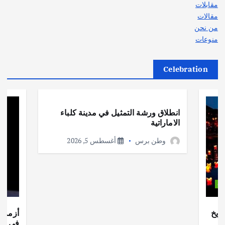
مقابلات
مقالات
من نحن
منوعات
Celebration
أهم الأخبار
ثقافة وفنون
انطلاق ورشة التمثيل في مدينة كلباء
الاماراتية
وطن برس
أغسطس 5, 2026
ات
ريخ
أزمة ا
في جذو