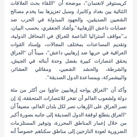
كريستوفر لانغنمان”، موضحة أن “اللقاء بحث العلاقات
الثنائية بين بغداد وكانبرا، وسبل تعزيزها بما يخدم مصالح
الشعبين الصديقين، والجهود المبذولة في الحرب ضد
عصابات داعش الإرهابية”.
وأشاد الجعفري، بحسب البيان،
بـ”مواقف أستراليا الداعمة للعراق في المحافل الدولية،
وتقديم المساعدات بمختلف المجالات، وإسناد القوات
العراقية في حربها ضد إرهابيي داعش”، مبيناً أن “العراق
يحقق انتصارات كبيرة بفضل وحدة أبنائه في الجيش،
والشرطة، والحشد الشعبي، ومقاتلي العشائر،
والبيشمركة، وبمساعدة الدول الصديقة”.
وأكد أن “العراق يواجه إرهابيين جاؤوا من أكثر من مئة
دولة ولشعوب العالم أن تفخر للانتصارات المتحققة، إذ إن
نصر العراق على الإرهاب نصر لكل بلدان العالم، مضيفاً أن
“العراق يتطلع لوقفة الدول الصديقة إلى جانبه بصورة أكبر
من خلال إعمار المناطق المحررة، وتوفير المستلزمات
الضرورية لعودة النازحين إلى مناطق سكناهم خصوصاً أنه