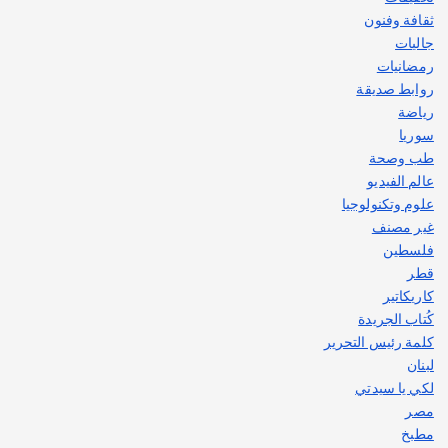
ثقافة وفنون
جاليات
رمضانيات
روابط صديقة
رياضة
سوريا
طب وصحة
عالم الفيديو
علوم وتكنولوجيا
غير مصنف
فلسطين
قطر
كاريكاتير
كُتاب الجريدة
كلمة رئيس التحرير
لبنان
لكي يا سيدتي
مصر
مطبخ