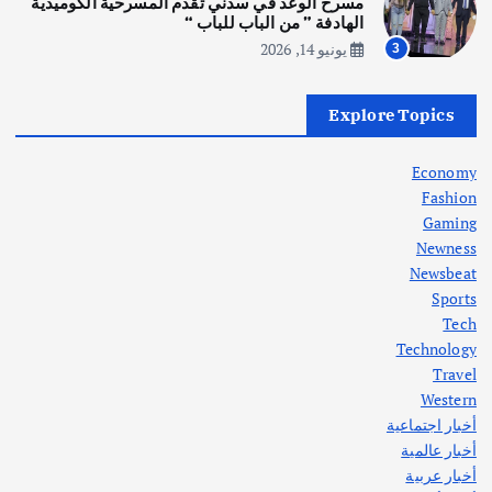
مسرح الوعد في سدني تقدم المسرحية الكوميدية
أغسطس 5, 2026
الهادفة ” من الباب للباب “
يونيو 14, 2026
3
أهم الأخبار
العراق
أزمة الكهرباء في العراق… قراءة تحليلية
Explore Topics
في جذور المشكلة وحلولها المستدامة
أغسطس 5, 2026
Economy
Fashion
Gaming
Newness
1
Newsbeat
Sports
أهم الأخبار
ثقافة وفنون
Tech
اختتام ورشة السينوغرافيا في مدينة كلباء الاماراتية
Technology
أغسطس 3, 2026
Travel
Western
أخبار اجتماعية
أهم الأخبار
جاليات
غير مصنف
أخبار عالمية
قصة نجاح العراقي عمر الشمري الذي
اصبح بطلاً لأستراليا بلعبة كمال الاجسام
أخبار عربية