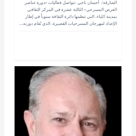
ت
الشارقة/ أحسان ناجي تتواصل فعاليات «دورة عناصر
ar
at
ai
it
e
العرض المسرحي» الثالثة عشرة في المركز الثقافي
e
s
l
te
b
بمدينة كلباء، التي تنظمها دائرة الثقافة سنوياً في إطار
o
r
A
الإعداد لمهرجان المسرحيات القصيرة، الذي تُقام دورته…
p
o
p
k