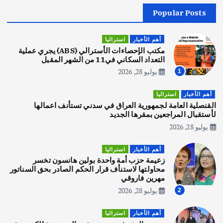
Popular Posts
أهم الأخبار
جاليات
غير مصنف
قصة نجاح العراقي عمر الشمري الذي
اصبح بطلاً لأستراليا بلعبة كمال الاجسام
أهم الأخبار
استراليا
يوليو 30, 2026
مكتب الإحصاءات الأسترالي (ABS) يجري عملية
2
التعداد السكاني في11 من الشهر المقبل
يوليو 28, 2026
1
أهم الأخبار
تحقيقات
هوي آن… مدينة الفوانيس وسحر التاريخ
أهم الأخبار
استراليا
يوليو 30, 2026
القنصلية العامة لجمهورية العراق في سدني تستأنف اعمالها
3
لأستقبال المراجعين بمقرها الجديد
يوليو 28, 2026
أهم الأخبار
استراليا
مكتب الإحصاءات الأسترالي (ABS) يجري
أهم الأخبار
استراليا
عملية التعداد السكاني في11 من الشهر
زعيمة حزب أمة واحدة بولين هانسون تخسر
المقبل
محاولتها لاستنأف قرار الحكم الصادر بحق السناتور
يوليو 28, 2026
مهرين فاروقي
4
يوليو 28, 2026
2
أهم الأخبار
ثقافة وفنون
أهم الأخبار
استراليا
انطلاق ورشة التمثيل في مدينة كلباء الاماراتية