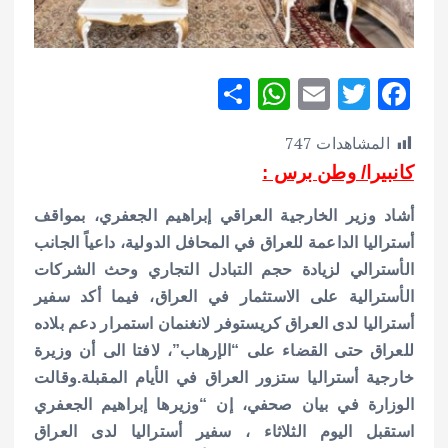
S
W
E
T
F
h
h
m
w
ac
المشاهدات
747
ar
at
ai
it
e
كانبيرا/ وطن برس :
e
s
l
te
b
A
r
o
أشاد وزير الخارجية العراقي إبراهيم الجعفري، بمواقف
p
o
أستراليا الداعمة للعراق في المحافل الدولية، داعياً الجانب
الأسترالي لزيادة حجم التبادل التجاري وحث الشركات
p
k
الأسترالية على الاستثمار في العراق، فيما أكد سفير
أستراليا لدى العراق كريستوفر لانغنمان استمرار دعم بلاده
للعراق حتى القضاء على “الإرهاب”، لافتا الى أن وزيرة
خارجية أستراليا ستزور العراق في الأيام المقبلة.
وقالت
الوزارة في بيان صحفي، إن “وزيرها إبراهيم الجعفري
استقبل اليوم الثلاثاء ، سفير أستراليا لدى العراق