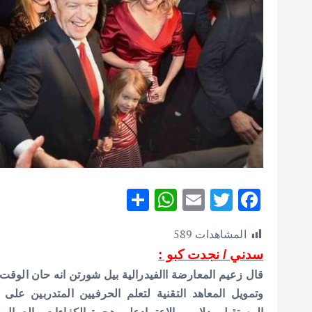
S
W
E
T
F
h
h
m
w
ac
المشاهدات
589
ar
at
ai
it
e
سدني / نجدت كبو :
e
s
l
te
b
قال زعيم المعارضة االفيدرالية بيل شورتن انه حان الوقت 
A
r
o
وتمويل المعاهد التقنية لتعلم الحرفيين المتدربين 
p
o