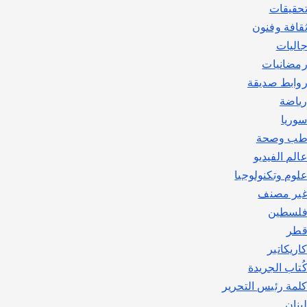
حقيقات
قافة وفنون
اليات
مضانيات
وابط صديقة
ياضة
وريا
ب وصحة
الم الفيديو
لوم وتكنولوجيا
ير مصنف
لسطين
طر
اريكاتير
ُتاب الجريدة
لمة رئيس التحرير
بنان