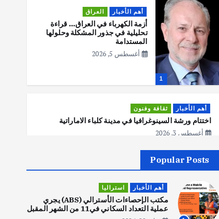
أهم الأخبار
العراق
أزمة الكهرباء في العراق… قراءة
تحليلية في جذور المشكلة وحلولها
المستدامة
أغسطس 5, 2026
1
أهم الأخبار
ثقافة وفنون
اختتام ورشة السينوغرافيا في مدينة كلباء الاماراتية
أغسطس 3, 2026
Popular Posts
أهم الأخبار
جاليات
غير مصنف
قصة نجاح العراقي عمر الشمري الذي
أهم الأخبار
استراليا
اصبح بطلاً لأستراليا بلعبة كمال
الاجسام
مكتب الإحصاءات الأسترالي (ABS) يجري
عملية التعداد السكاني في11 من الشهر المقبل
يوليو 30, 2026
2