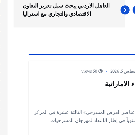
العاهل الاردني يبحث سبل تعزيز التعاون
y
الاقتصادي والتجاري مع استراليا
n
g
s
t
s
h
y
 5, 2026
50 views
l
الاماراتية
n
أ
أ
أ
عناصر العرض المسرحي» الثالثة عشرة في المركز
أ
 سنوياً في إطار الإعداد لمهرجان المسرحيات
إ