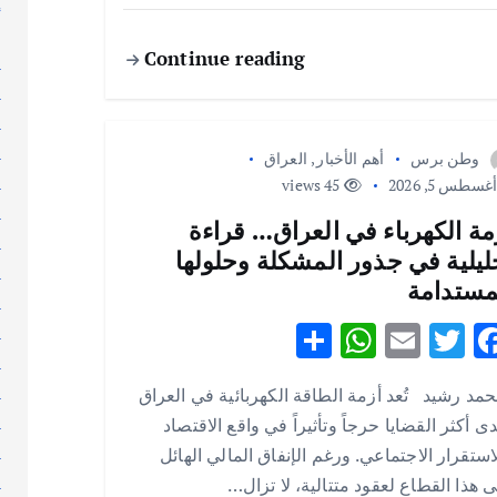
إ
إ
Continue reading
ا
ا
ا
ا
وطن برس
أهم الأخبار
,
العراق
ا
غسطس 5, 2026
45 views
ا
مة الكهرباء في العراق… قراءة
ا
ليلية في جذور المشكلة وحلولها
ا
مستدامة
ا
S
W
E
T
F
ا
ا
h
h
m
w
ac
ا
مد رشيد تُعد أزمة الطاقة الكهربائية في العراق
ar
at
ai
it
e
ا
ى أكثر القضايا حرجاً وتأثيراً في واقع الاقتصاد
e
s
l
te
b
ا
استقرار الاجتماعي. ورغم الإنفاق المالي الهائل
A
r
o
ا
 هذا القطاع لعقود متتالية، لا تزال…