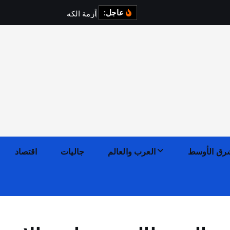
عاجل:
أ
ز
م
ة
ا
ل
ك
ه
ر
ب
ا
ء
ف
ي
رق الأوسط
العرب والعالم
جاليات
اقتصاد