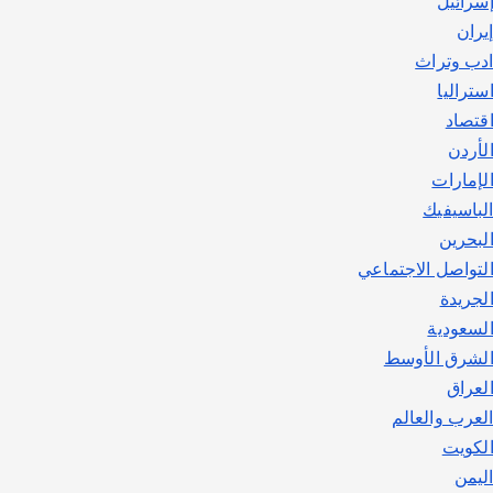
سرائيل
يوليو 30, 2026
2
يران
دب وتراث
ستراليا
قتصاد
لأردن
لإمارات
لباسيفيك
لبحرين
لتواصل الاجتماعي
لجريدة
لسعودية
لشرق الأوسط
لعراق
لعرب والعالم
لكويت
ليمن