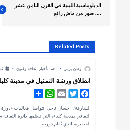
ت
الدبلوماسية الليبية في القرن الثامن عشر
ص
…. صور من ماض رائع
فّ
ح
Related Posts
ا
وطن برس
أهم الأخبار
,
ثقافة وفنون
أغسطس
ل
انطلاق ورشة التمثيل في مدينة كلباء 
S
W
E
T
F
م
h
h
m
w
ac
الشارقة/ أحسان ناجي تتواصل فعاليات «دورة 
ق
e
it
ai
at
ar
الثقافي بمدينة كلباء، التي تنظمها دائرة الثقافة
e
s
l
te
b
القصيرة، الذي تُقام دورته…