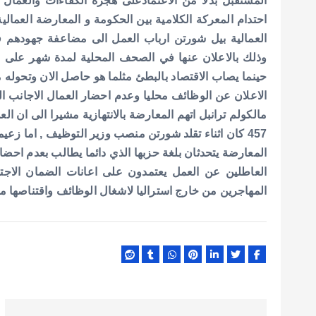
المستقبل بدلا من الاعتمادعلى هجرة الكفاءات والعمال 
p
k
احتدام المعركة الكلامية بين الحكومة و المعارضة العمال
العمالية بيل شورتن ارباب العمل الى مضاعفة جهودهم في
وذلك بالاعلان عنها في الصحف المحلية لمدة شهر على ال
حينما يصاب الاقتصاد بالبطئ مثلما هو حاصل الان وتحوله من
الاعلان عن الوظائف محليا وعدم احضار العمال الاجانب ال
مالكولم ترانبل اتهم المعارضة بالانتهازية مشيرا الى ان ال
457 كان اثناء تقلد شورتن منصب وزير التوظيف , اما ز
المعارضة يتحدثان بلغة حزبها الذي دائما يطالب بعدم احضا
العاطلين عن العمل يعتمدون على اعانات الضمان الاجت
المهاجرين من خارج استراليا لاشغال الوظائف واقتناصها من 