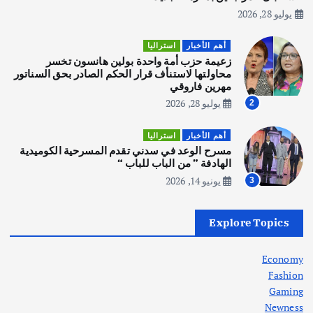
يوليو 28, 2026
أهم الأخبار
استراليا
مكتب الإحصاءات الأسترالي (ABS) يجري
أهم الأخبار
استراليا
عملية التعداد السكاني في11 من الشهر
زعيمة حزب أمة واحدة بولين هانسون تخسر
المقبل
محاولتها لاستنأف قرار الحكم الصادر بحق السناتور
يوليو 28, 2026
مهرين فاروقي
4
يوليو 28, 2026
2
أهم الأخبار
ثقافة وفنون
أهم الأخبار
استراليا
انطلاق ورشة التمثيل في مدينة كلباء الاماراتية
مسرح الوعد في سدني تقدم المسرحية الكوميدية
أغسطس 5, 2026
الهادفة ” من الباب للباب “
يونيو 14, 2026
3
أهم الأخبار
العراق
أزمة الكهرباء في العراق… قراءة تحليلية
Explore Topics
في جذور المشكلة وحلولها المستدامة
أغسطس 5, 2026
Economy
Fashion
Gaming
Newness
1