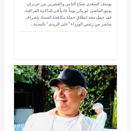
يوسف السعدي صباح الثامن والعشرين من حزيران
ar
at
ai
it
e
يونيو الماضي لم يكن يوماً عادياً في الذاكرة العراقية،
e
s
l
te
b
فقد حمل معه انطلاق حملة مكافحة الفساد بإشراف
o
r
A
مباشر من رئيس الوزراء “علي الزيدي” بالنسبة…
p
o
p
k