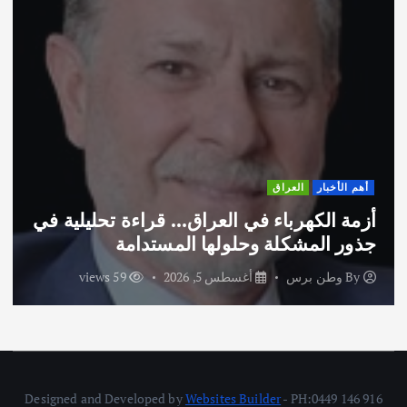
أخبار
العراق
أهم ال
 الكهرباء في العراق… قراءة تحليلية في
اختتا
 المشكلة وحلولها المستدامة
الاما
وطن برس
أغسطس 5, 2026
59 views
By
و
Designed and Developed by
Websites Builder
- PH:0449 146 916