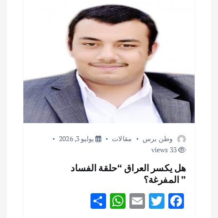
ا
ل
م
ق
ا
ل
وطن برس
مقالات
يوليو 3, 2026
ا
33 views
ت
هل يكسر العراق “حلقة الفساد
” المفرغة؟
S
W
E
T
F
h
h
m
w
ac