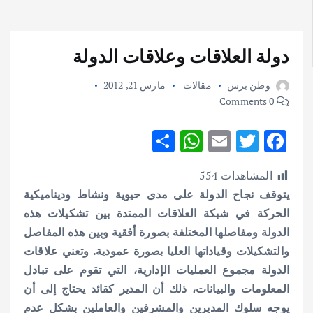
دولة العلاقات وعلاقات الدولة
وطن برس
مقالات
مارس 21, 2012
0 Comments
S
W
E
T
F
h
h
m
w
ac
المشاهدات
554
ar
at
ai
it
e
يتوقف نجاح الدولة على مدى حيوية ونشاط وديناميكية
e
s
l
te
b
الحركة في شبكة العلاقات الممتدة بين تشكيلات هذه
A
r
o
الدولة ومفاصلها المختلفة بصورة أفقية وبين هذه المفاصل
p
o
والتشكيلات وقياداتها العليا بصورة عمودية. وتعني علاقات
p
k
الدولة مجموع العمليات الإدارية،
التي تقوم على تبادل
المعلومات والبيانات، ذلك أن المدير كقائد يحتاج إلى أن
يوجه سلوك المديرين والمشرفين والعاملين بشكل عدم