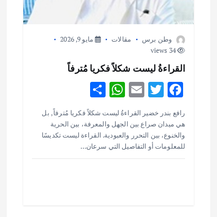
وطن برس
مقالات
مايو 9, 2026
34 views
القراءةُ ليست شكلاً فكريا مُترفاً
S
W
E
T
F
h
h
m
w
ac
أهم الأخبار
ثقافة وفنون
رافع بندر خضير القراءةُ ليست شكلاً فكريا مُترفاً , بل
ar
at
ai
it
e
اختتام ورشة السينوغرافيا في مدينة كلباء الاماراتية
هي ميدان صراع بين الجهل والمعرفة، بين الحرية
e
s
l
te
b
أغسطس 3, 2026
والخنوع، بين التحرر والعبودية. القراءة ليست تكديسًا
o
r
A
للمعلومات أو التفاصيل التي سرعان…
p
o
أهم الأخبار
جاليات
غير مصنف
قصة نجاح العراقي عمر الشمري الذي
p
k
اصبح بطلاً لأستراليا بلعبة كمال الاجسام
يوليو 30, 2026
2