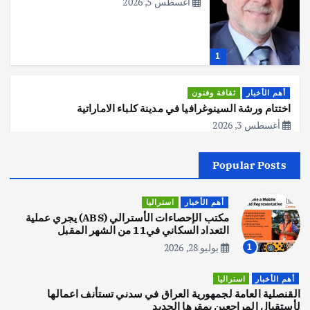
أغسطس 5, 2026
1
أهم الأخبار
ثقافة وفنون
اختتام ورشة السينوغرافيا في مدينة كلباء الاماراتية
أغسطس 3, 2026
Popular Posts
أهم الأخبار
جاليات
غير مصنف
قصة نجاح العراقي عمر الشمري الذي
اصبح بطلاً لأستراليا بلعبة كمال الاجسام
أهم الأخبار
استراليا
يوليو 30, 2026
مكتب الإحصاءات الأسترالي (ABS) يجري عملية
2
التعداد السكاني في11 من الشهر المقبل
يوليو 28, 2026
1
أهم الأخبار
تحقيقات
هوي آن… مدينة الفوانيس وسحر التاريخ
أهم الأخبار
استراليا
يوليو 30, 2026
القنصلية العامة لجمهورية العراق في سدني تستأنف اعمالها
3
لأستقبال المراجعين بمقرها الجديد