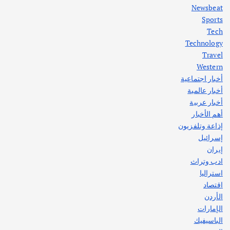
Newsbeat
Sports
أهم الأخبار
ثقافة وفنون
Tech
اختتام ورشة السينوغرافيا في مدينة كلباء الاماراتية
Technology
أغسطس 3, 2026
Travel
Western
أخبار اجتماعية
أهم الأخبار
جاليات
غير مصنف
أخبار عالمية
قصة نجاح العراقي عمر الشمري الذي
اصبح بطلاً لأستراليا بلعبة كمال الاجسام
أخبار عربية
يوليو 30, 2026
أهم الأخبار
2
إذاعة وتلفزيون
إسرائيل
إيران
ادب وتراث
استراليا
اقتصاد
الأردن
الإمارات
الباسيفيك