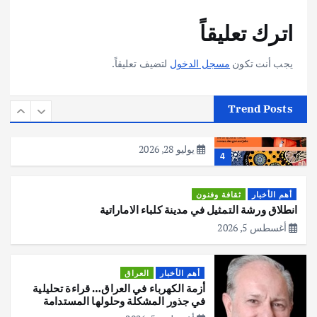
أهم الأخبار
تحقيقات
اترك تعليقاً
هوي آن… مدينة الفوانيس وسحر التاريخ
يوليو 30, 2026
3
يجب أنت تكون
مسجل الدخول
لتضيف تعليقاً.
أهم الأخبار
استراليا
مكتب الإحصاءات الأسترالي (ABS) يجري
Trend Posts
عملية التعداد السكاني في11 من الشهر
المقبل
يوليو 28, 2026
4
أهم الأخبار
ثقافة وفنون
انطلاق ورشة التمثيل في مدينة كلباء الاماراتية
أغسطس 5, 2026
أهم الأخبار
العراق
أزمة الكهرباء في العراق… قراءة تحليلية
في جذور المشكلة وحلولها المستدامة