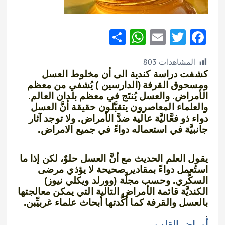
S
W
E
T
F
h
h
m
w
ac
المشاهدات
803
ar
at
ai
it
e
كشفت دراسة كندية الى أن مخلوط العسل
e
s
l
te
b
ومسحوق
القرفة
(الدارسين )
يُشفي من معظم
o
r
A
الأمراض. والعسل يُنتَج في معظم بلدان العالم.
والعلماء المعاصرون يتقبَّلون حقيقة أنَّ العسل
p
o
دواء ذو فعَّاليَّة عالية ضدَّ الأمراض. ولا توجد آثار
p
k
جانبيَّة في استعماله دواءً في جميع الامراض.
يقول العلم الحديث مع أنَّ العسل حلوٌ، لكن إذا ما
استُعمل دواءً بمقادير صحيحة لا يؤذي مرضى
السكَّري. وحسب مجلَّة (وورلد ويكلي نيوز)
الكنديَّة قائمة الأمراض التالية التي يمكن معالجتها
بالعسل والقرفة كما أكَّدتها أبحاث علماء غربيِّبن.
.
أمراض القلب