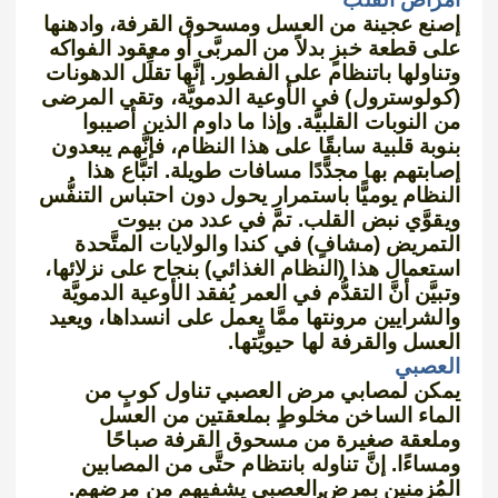
إصنع عجينة من العسل ومسحوق القرفة، وادهنها
على قطعة خبزٍ بدلاً من المربَّى أو معقود الفواكه
وتناولها باتنظام على الفطور. إنَّها تقلِّل الدهونات
(كولوسترول) في الأوعية الدمويَّة، وتقي المرضى
من النوبات القلبيَّة. وإذا ما داوم الذين أصيبوا
بنوبة قلبية سابقًا على هذا النظام، فإنَّهم يبعدون
إصابتهم بها مجدًّدًا مسافات طويلة. اتبَّاع هذا
النظام يوميًّا باستمرار يحول دون احتباس التنفُّس
ويقوَّي نبض القلب. تمَّ في عدد من بيوت
التمريض (مشافٍ) في كندا والولايات المتَّحدة
استعمال هذا (النظام الغذائي) بنجاح على نزلائها،
وتبيَّن أنَّ التقدُّم في العمر يُفقد الأوعية الدمويَّة
والشرايين مرونتها ممَّا يعمل على انسداها، ويعيد
العسل والقرفة لها حيويِّتها.
العصبي
يمكن لمصابي مرض العصبي تناول كوبٍ من
الماء الساخن مخلوطٍ بملعقتين من العسل
وملعقة صغيرة من مسحوق القرفة صباحًا
ومساءًا. إنَّ تناوله بانتظام حتَّى من المصابين
المُزمنين بمرض العصبي يشفيهم من مرضهم.