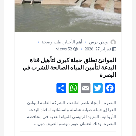
ق
ا
ل
وطن برس
أهم الأخبار
,
طب وصحة
ا
فبراير 27, 2026
32 views
الموانئ تطلق حملة كبرى لتأهيل قناة
ت
البدعة لتأمين المياه الصالحة للشرب في
البصرة
S
W
E
T
F
h
h
m
w
ac
البصرة – أمجاد ناصر اطلقت الشركة العامة لموانئ
ar
at
ai
it
e
العراق, حملة صيانة شاملة واستثنائية لـ قناة البدعة
e
s
l
te
b
الأروائية، المزود الرئيسي للمياه العذبة في محافظة
o
r
A
البصرة، وذلك لضمان عبور موسم الصيف دون…