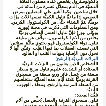
بالكولوسترول ينخفض عنده مستوى المادَّة
الدهنيّة في الدم بمعدَّل عشرة من المائة في
خلال ساعتين. وكما أشير على المصابين بمرض
العصبي، إذا ما تمَّ تناول الكميَّة نفسها ثلاث مرَّات
يوميًّا، يتمَّ الشفاء حتَّى من الكولسترول المُزمن.
ومن المعلومات التي ذُكرت في مجلَّة (وورلد
ويكلي نيوز) فإنَّ تناول العسل الصافي يوميًّا
يخلِّص من آلام الكولسترول. توقَّف عن متايعة
تناول دواء الكولسترول فهو يحتوي مادَّة ‘ستاتين’
التي تضعف العضلات بما فيها القلب. وتبيَّن أنَّها لا
تحول دون الإصابة بنوبات القلب أو الفالج.
النزلات البرديَّة (الرشح)
الأشخاص الذين يعانون من النزلات البرديَّة
المعتادة أو الشديدة عليهم تناول مزيج مقدار
ملعقة من عسل فاتر وربع ملعقة من مسحوق
القرفة يوميًّا لثلاثة أيَّام. هذه العمليَّة ستخلِّصهم
من السعلة المزمنة والرشح، وتنظِّف الجيوب
الأنفيَّة.
تلبٌّك المعدة:
تناول مسحوق القرفة والعسل يُخلِّص من آلام
المعدة، ويزيل قرحات المعدة من جذورها.