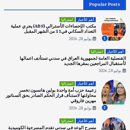
Popular Posts
أهم الأخبار
جاليات
غير مصنف
قصة نجاح العراقي عمر الشمري الذي
اصبح بطلاً لأستراليا بلعبة كمال الاجسام
أهم الأخبار
استراليا
يوليو 30, 2026
مكتب الإحصاءات الأسترالي (ABS) يجري عملية
2
التعداد السكاني في11 من الشهر المقبل
يوليو 28, 2026
1
أهم الأخبار
تحقيقات
هوي آن… مدينة الفوانيس وسحر التاريخ
أهم الأخبار
استراليا
يوليو 30, 2026
القنصلية العامة لجمهورية العراق في سدني تستأنف اعمالها
3
لأستقبال المراجعين بمقرها الجديد
يوليو 28, 2026
أهم الأخبار
استراليا
مكتب الإحصاءات الأسترالي (ABS) يجري
أهم الأخبار
استراليا
عملية التعداد السكاني في11 من الشهر
زعيمة حزب أمة واحدة بولين هانسون تخسر
المقبل
محاولتها لاستنأف قرار الحكم الصادر بحق السناتور
يوليو 28, 2026
مهرين فاروقي
4
يوليو 28, 2026
2
أهم الأخبار
ثقافة وفنون
أهم الأخبار
استراليا
انطلاق ورشة التمثيل في مدينة كلباء الاماراتية
مسرح الوعد في سدني تقدم المسرحية الكوميدية