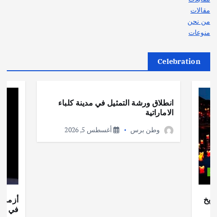
مقالات
من نحن
منوعات
Celebration
أهم الأخبار
ثقافة وفنون
انطلاق ورشة التمثيل في مدينة كلباء
الاماراتية
وطن برس
أغسطس 5, 2026
ات
ريخ
أزمة ا
في جذو