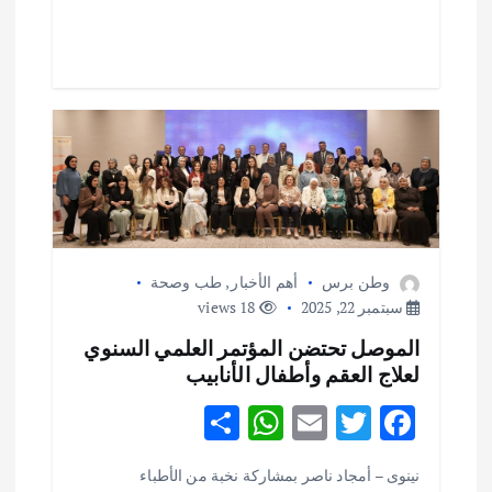
p
o
p
k
وطن برس
أهم الأخبار
,
طب وصحة
سبتمبر 22, 2025
18 views
الموصل تحتضن المؤتمر العلمي السنوي
لعلاج العقم وأطفال الأنابيب
S
W
E
T
F
h
h
m
w
ac
نينوى – أمجاد ناصر بمشاركة نخبة من الأطباء
أهم الأخبار
ثقافة وفنون