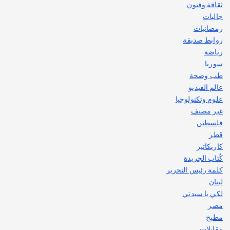
ثقافة وفنون
جاليات
رمضانيات
روابط صديقة
رياضة
سوريا
طب وصحة
عالم الفيديو
علوم وتكنولوجيا
غير مصنف
فلسطين
قطر
كاريكاتير
كُتاب الجريدة
كلمة رئيس التحرير
لبنان
لكي يا سيدتي
مصر
مطبخ
مقابلات