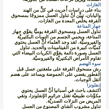
الغازات
بناء على دراسات أُجريت في كلٍّ من الهند
واليابان، تبيِّن أنَّ تناول العسل ممزوجًا بمسحوق
القرفة يخلِّص المعدة من الغازات.
جهاز المناعة
تناول العسل ومسحوق القرفة يوميًّا يقوِّي جهاز
المناعة، ويحمي الجسم من النوبات البكتيريَّة
والفيروسيَّة. لقد وجد العلماء أنَّ العسل يحتوي
كميَّات كبيرة من الفيتامينات والحديد. تناول
العسل بصورة دائمة يقوَّي الكريات البيضاء التي
تقاوم الأمراض البكتيريَّة والفيروسيَّة.
سوء الهضم
رش مسحوق القرفة على ملعقتين عسل قبل
الفطور يقضي على الحموضة ويساعد على هضم
أثقل الوجبات.
إنفلونزا
اكتشف باحث في أسبانيا أنَّ العسل يحتوي
مكوِّنات طبيعيَّة تقتل جراثيم الإنفلونزا، وتقي
المريض من النزلات الصدريَّة.
تناول مشروب الشاي المصنوع من العسل