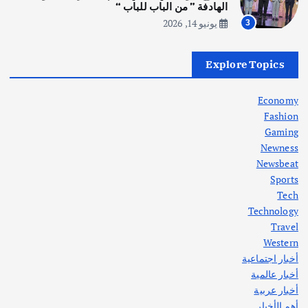
أغسطس 5, 2026
الهادفة ” من الباب للباب “
يونيو 14, 2026
3
أهم الأخبار
العراق
أزمة الكهرباء في العراق… قراءة تحليلية
Explore Topics
في جذور المشكلة وحلولها المستدامة
أغسطس 5, 2026
Economy
Fashion
Gaming
Newness
1
Newsbeat
Sports
أهم الأخبار
ثقافة وفنون
Tech
اختتام ورشة السينوغرافيا في مدينة كلباء الاماراتية
Technology
أغسطس 3, 2026
Travel
Western
أخبار اجتماعية
أهم الأخبار
جاليات
غير مصنف
أخبار عالمية
قصة نجاح العراقي عمر الشمري الذي
اصبح بطلاً لأستراليا بلعبة كمال الاجسام
أخبار عربية
يوليو 30, 2026
أهم الأخبار