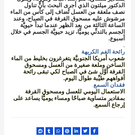
الدكتور ميلتون الذي أجرى البحث بأنَّ تناول
نصف ملعقة من العسل تُضاف إلى كأس من الماء
مرشوش عليه مسحوق القرفة في الصباح، وعند
الساعة الثالثة من بعد الظهر عندما تبدأ حيويَّة
الجسم بالتدنِّي يوميًّا، تزيد حيويَّة الجسم في خلال
أسبوع.
.
رائحة الفم الكريهة
شعوب أمريكا الجنوبيَّة يتغرغرون بخليط من الماء
الساخن وملعة صغيرة من العسل ومسحوق
القرفة أوَّل شئ في الصباح لكي تبقى رائحة
أفواههم طيِّبة طوال اليوم.
فقدان السمع
الاستعمال اليومي للعسل ومسحوق القرفة
بمقادير متساوية صباحًا ومساء يوميًّا يساعد على
إرجاع السمع.