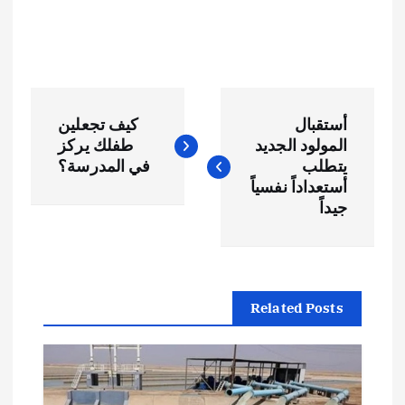
ت
أستقبال
كيف تجعلين
ص
المولود الجديد
طفلك يركز
يتطلب
في المدرسة؟
فّ
أستعداداً نفسياً
جيداً
ح
ا
Related Posts
ل
م