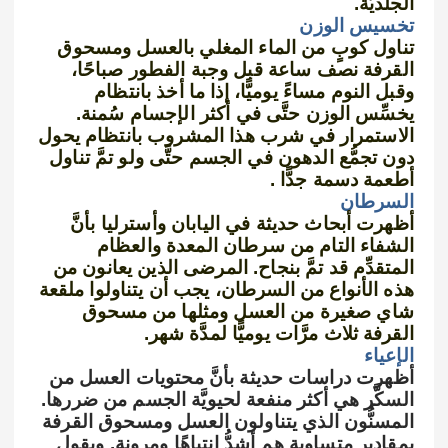
الجلديَّة.
تخسيس الوزن
تناول كوبٍ من الماء المغلي بالعسل ومسحوق
القرفة نصف ساعة قبل وجبة الفطور صباحًا،
وقبل النوم مساءً يوميًّا، إذا ما أخذ بانتظام
يخسِّس الوزن حتَّى في أكثر الإجسام سُمنة.
الاستمرار في شرب هذا المشروب بانتظام يحول
دون تجمُّع الدهون في الجسم حتَّى ولو تمَّ تناول
أطعمة دسمة جدًّا .
السرطان
أظهرت أبحاث حديثة في اليابان وأسترليا بأنَّ
الشفاء التام من سرطان المعدة والعظام
المتقدِّم قد تمَّ بنجاح. المرضى الذين يعانون من
هذه الأنواع من السرطان، يجب أن يتناولوا ملقعة
شاي صغيرة من العسل ومثلها من مسحوق
القرفة ثلاث مرَّات يوميًّا لمدَّة شهر.
الإعياء
أظهرت دراسات حديثة بأنَّ محتويات العسل من
السكَّر هي أكثر منفعة لحيويَّة الجسم من ضررها.
المسنُّون الذي يتناولون العسل ومسحوق القرفة
بمقادير متساوية هم أشدُّ انتباهًا ومرونة. ويقول