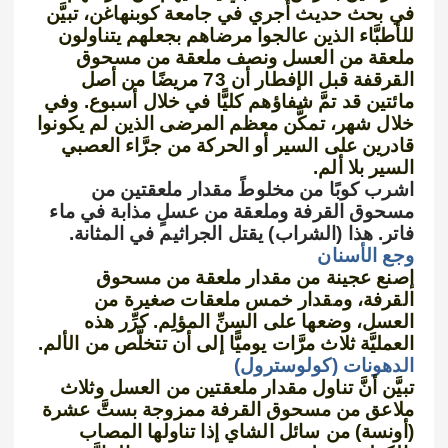
في بحث حديث أُجري في جامعة كوبنهاغن، تبيَّن
للأطبَّاء الذين عالجوا مرضاهم بجعلهم يتناولون
ملعقة من العسل ونصف ملعقة من مسحوق
القرقفة قبل الإفطار أن 73 مريضًا من أصل
مائتين قد تمَّ شفاؤهم كليًّا في خلال أسبوع. وفي
خلال شهر، تمكَّن معظم المرضى الذين لم يكونوا
قادرين على السير أو الحركة من جرَّاء العصبي
السير بلا ألم.
اشرب كوبًا من مخلوطً مقدار ملعقتين من
مسحوق القرفة وملعقة من عسلٍ مذابة في ماء
فاتر. هذا (الشراب) يقتل الجراثيم في المثانة.
وجع الأسنان
إصنع عجينة من مقدار ملعقة من مسحوق
القرفة، ومقدار خمس ملعقات صغيرة من
العسل، وضعها على السنِّ المؤلِم. كرِّر هذه
العمليَّة ثلاث مرَّات يوميًّا إلى أن تتخلَّص من الألم.
الدهونات (كولوسترول)
تبيَّن أنَّ تناول مقدار ملعقتين من العسل وثلاث
ملاعق من مسحوق القرفة ممزوجة بستَّ عشرة
(أونسة) من سائل الشاي إذا تناولها المصاب