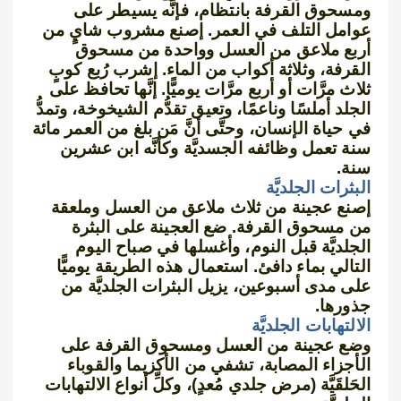
ومسحوق القرفة بانتظام، فإنَّه يسيطر على
عوامل التلف في العمر. إصنع مشروب شايٍ من
أربع ملاعق من العسل وواحدة من مسحوق
القرفة، وثلاثة أكواب من الماء. إشرب رُبع كوبٍ
ثلاث مرَّات أو أربع مرَّات يوميًّا. إنَّها تحافظ على
الجلد أملسًا وناعمًا، وتعيق تقدُّم الشيخوخة، وتمدُّ
في حياة الإنسان، وحتَّى أنَّ مَن بلغ من العمر مائة
سنة تعمل وظائفه الجسديَّة وكأنَّه ابن عشرين
سنة.
البثرات الجلديَّة
إصنع عجينة من ثلاث ملاعق من العسل وملعقة
من مسحوق القرفة. ضع العجينة على البثرة
الجلديَّة قبل النوم، وأغسلها في صباح اليوم
التالي بماء دافئ. استعمال هذه الطريقة يوميًّا
على مدى أسبوعين، يزيل البثرات الجلديَّة من
جذورها.
الالتهابات الجلديَّة
وضع عجينة من العسل ومسحوق القرفة على
الأجزاء المصابة، تشفي من الأكزيما والقوباء
الحَلقَيَّة (مرض جلدي مُعدٍ)، وكلِّ أنواع الالتهابات