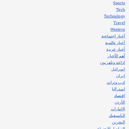
Sports
أهم الأخبار
ثقافة وفنون
Tech
اختتام ورشة السينوغرافيا في مدينة كلباء الاماراتية
Technology
أغسطس 3, 2026
Travel
Western
أخبار اجتماعية
أهم الأخبار
جاليات
غير مصنف
أخبار عالمية
قصة نجاح العراقي عمر الشمري الذي
اصبح بطلاً لأستراليا بلعبة كمال الاجسام
أخبار عربية
يوليو 30, 2026
أهم الأخبار
2
إذاعة وتلفزيون
إسرائيل
إيران
ادب وتراث
استراليا
اقتصاد
الأردن
الإمارات
الباسيفيك
البحرين
التواصل الاجتماعي