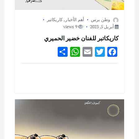
ت
وطن برس
أهم الأخبار
,
كاريكاتير
أبريل 5, 2023
9 views
كاريكاتبر للفنان خضير الحميري
S
W
E
T
F
h
h
m
w
ac
ar
at
ai
it
e
e
s
l
te
b
A
r
o
p
o
p
k