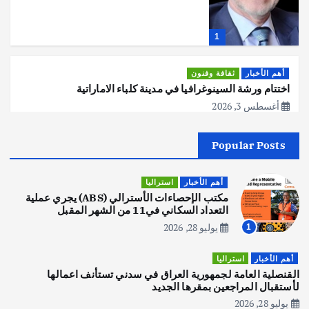
1
أهم الأخبار
ثقافة وفنون
اختتام ورشة السينوغرافيا في مدينة كلباء الاماراتية
أغسطس 3, 2026
Popular Posts
أهم الأخبار
جاليات
غير مصنف
قصة نجاح العراقي عمر الشمري الذي
اصبح بطلاً لأستراليا بلعبة كمال الاجسام
أهم الأخبار
استراليا
يوليو 30, 2026
مكتب الإحصاءات الأسترالي (ABS) يجري عملية
2
التعداد السكاني في11 من الشهر المقبل
يوليو 28, 2026
1
أهم الأخبار
تحقيقات
هوي آن… مدينة الفوانيس وسحر التاريخ
أهم الأخبار
استراليا
يوليو 30, 2026
القنصلية العامة لجمهورية العراق في سدني تستأنف اعمالها
3
لأستقبال المراجعين بمقرها الجديد
يوليو 28, 2026