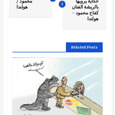
حكاية يرويها
محمود /
فّ
بالريشة الفنان
هولندا
كفاح محمود –
ح
هولندا
ا
ل
Related Posts
م
ق
ا
ل
ا