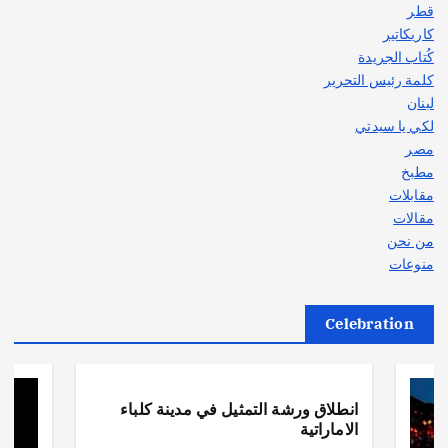
قطر
كاريكاتير
كُتاب الجريدة
كلمة رئيس التحرير
لبنان
لكي يا سيدتي
مصر
مطبخ
مقابلات
مقالات
من نحن
منوعات
Celebration
أهم الأخبار
ثقافة وفنون
انطلاق ورشة التمثيل في مدينة كلباء
الاماراتية