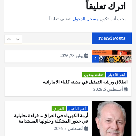
p
k
اترك تعليقاً
هوي آن… مدينة الفوانيس وسحر التاريخ
يوليو 30, 2026
3
يجب أنت تكون
مسجل الدخول
لتضيف تعليقاً.
أهم الأخبار
استراليا
مكتب الإحصاءات الأسترالي (ABS) يجري
Trend Posts
عملية التعداد السكاني في11 من الشهر
المقبل
يوليو 28, 2026
4
أهم الأخبار
ثقافة وفنون
انطلاق ورشة التمثيل في مدينة كلباء الاماراتية
أغسطس 5, 2026
أهم الأخبار
العراق
أزمة الكهرباء في العراق… قراءة تحليلية
في جذور المشكلة وحلولها المستدامة
أغسطس 5, 2026