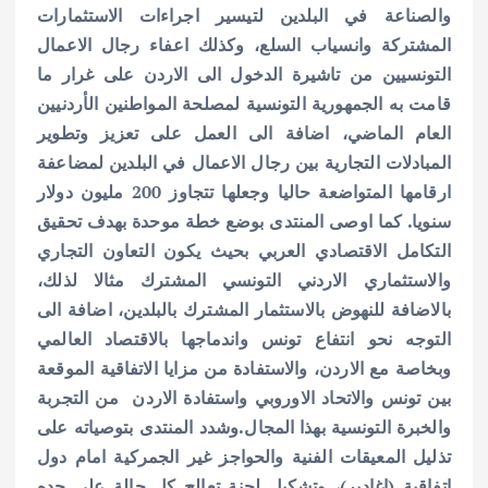
والصناعة في البلدين لتيسير اجراءات الاستثمارات
المشتركة وانسياب السلع، وكذلك اعفاء رجال الاعمال
التونسيين من تاشيرة الدخول الى الاردن على غرار ما
قامت به الجمهورية التونسية لمصلحة المواطنين الأردنيين
العام الماضي، اضافة الى العمل على تعزيز وتطوير
المبادلات التجارية بين رجال الاعمال في البلدين لمضاعفة
ارقامها المتواضعة حاليا وجعلها تتجاوز 200 مليون دولار
سنويا.
كما اوصى المنتدى بوضع خطة موحدة بهدف تحقيق
التكامل الاقتصادي العربي بحيث يكون التعاون التجاري
والاستثماري الاردني التونسي المشترك مثالا لذلك،
بالاضافة للنهوض بالاستثمار المشترك بالبلدين، اضافة الى
التوجه نحو انتفاع تونس واندماجها بالاقتصاد العالمي
وبخاصة مع الاردن، والاستفادة من مزايا الاتفاقية الموقعة
بين تونس والاتحاد الاوروبي واستفادة الاردن من التجربة
والخبرة التونسية بهذا المجال.
وشدد المنتدى بتوصياته على
تذليل المعيقات الفنية والحواجز غير الجمركية امام دول
اتفاقية (اغادير)، وتشكيل لجنة تعالج كل حالة على حده