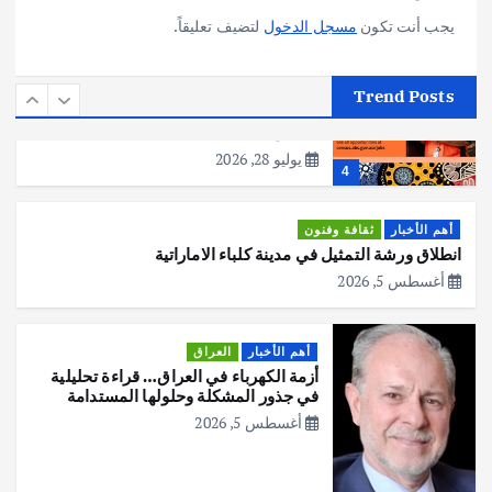
3
يجب أنت تكون
مسجل الدخول
لتضيف تعليقاً.
أهم الأخبار
استراليا
مكتب الإحصاءات الأسترالي (ABS) يجري
Trend Posts
عملية التعداد السكاني في11 من الشهر
المقبل
يوليو 28, 2026
4
أهم الأخبار
ثقافة وفنون
انطلاق ورشة التمثيل في مدينة كلباء الاماراتية
أغسطس 5, 2026
أهم الأخبار
العراق
أزمة الكهرباء في العراق… قراءة تحليلية
في جذور المشكلة وحلولها المستدامة
أغسطس 5, 2026