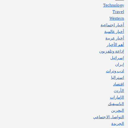
اختتام ورشة السينوغرافيا في مدينة كلباء الاماراتية
Technology
أغسطس 3, 2026
Travel
Western
أخبار اجتماعية
أهم الأخبار
جاليات
غير مصنف
أخبار عالمية
قصة نجاح العراقي عمر الشمري الذي
اصبح بطلاً لأستراليا بلعبة كمال الاجسام
أخبار عربية
يوليو 30, 2026
أهم الأخبار
2
إذاعة وتلفزيون
إسرائيل
إيران
ادب وتراث
استراليا
اقتصاد
الأردن
الإمارات
الباسيفيك
البحرين
التواصل الاجتماعي
الجريدة