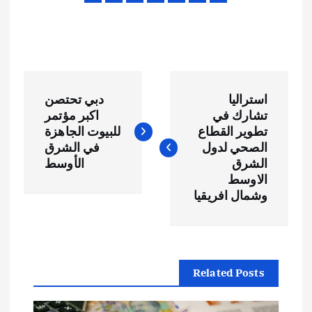
ت
استراليا
دبي تحتصن
ص
تشارك في
اكبر مؤتمر
تطوير القطاع
للبيوت الجاهزة
فّ
الصحي لدول
في الشرق
الشرق
الأوسط
ح
الاوسط
وشمال افريقيا
ا
ل
Related Posts
م