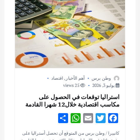
ق
ا
ل
ا
ت
وطن برس
أهم الأخبار
,
اقتصاد
يوليو 3, 2026
25 views
استراليا توقعات في الحصول على
مكاسب اقتصادية خلال12 شهرا القادمة
S
W
E
T
F
h
h
m
w
ac
كانبيرا / وطن برس من المتوقع أن تحصل أستراليا على
ar
at
ai
it
e