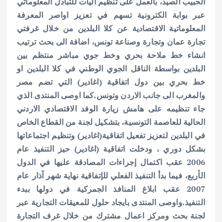
الحبيب الصيد، بالعمل على تنظيم اليات للتبادل المعلوماتي
عبر بوابة الكترونية تسهم في تعزيز اواصر المعرفة
المعلوماتية الاقتصادية عن كلا البلدين من خلال غرفتي
تجارة عمان وتجارة وصناعة تونس، اضافة الى بحث ترتيب
انشاء خط ملاحة بحري وخط جوي مباشر منتظم بين
البلدين بواسطة الناقل الجوي الوطني في كلا البلدين او
خط بحري بين دول اتفاقية (اغادير) التي تضم مصر
والمغرب الى جانب الاردن وتونس.
كما اوصى المنتدى الذي
جاء تنظيمه على هامش زيارة الوفد الاقتصادي الاردني
الحالية للعاصمة التونسية، بتشكيل لجنة من القطاع الخاص
في البلدين لتعزيز تفعيل اتفاقية(اغادير) وتنظيم اجتماعاتها
بشكل دوري ،
ودخلت اتفاقية (اغادير) حيز التنفيذ عام
2006 عقب اكتمال إجراءات المصادقة عليها في الدول
الأربع، فيما بدأ التنفيذ الفعلي للإتفاقية نهاية شهر آذار عام
2007 عقب ابلاغ المنافذ الجمركية في دولها ببدء
التنفيذ.
واوصى المنتدى بايجاد حلول للمعيقات التجارية عبر
لجنة بحث ومركز اعمال مشترك من خلال غرف التجارة