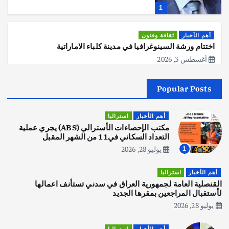
1
أهم الأخبار
ثقافة وفنون
اختتام ورشة السينوغرافيا في مدينة كلباء الاماراتية
أغسطس 3, 2026
Popular Posts
أهم الأخبار
جاليات
غير مصنف
قصة نجاح العراقي عمر الشمري الذي
اصبح بطلاً لأستراليا بلعبة كمال الاجسام
أهم الأخبار
استراليا
يوليو 30, 2026
مكتب الإحصاءات الأسترالي (ABS) يجري عملية
2
التعداد السكاني في11 من الشهر المقبل
يوليو 28, 2026
1
أهم الأخبار
تحقيقات
هوي آن… مدينة الفوانيس وسحر التاريخ
أهم الأخبار
استراليا
يوليو 30, 2026
القنصلية العامة لجمهورية العراق في سدني تستأنف اعمالها
3
لأستقبال المراجعين بمقرها الجديد
يوليو 28, 2026
أهم الأخبار
استراليا
مكتب الإحصاءات الأسترالي (ABS) يجري
أهم الأخبار
استراليا