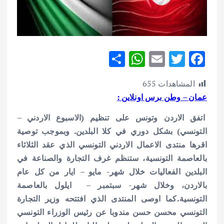
S
W
E
T
F
h
h
m
w
ac
المشاهدات
655
ar
at
ai
it
e
عمان – وطن برس اونلاين :
e
s
l
te
b
اتفق الاردن وتونس على تنظيم (الاسبوع الاردني –
A
r
o
التونسي) بشكل دوري في كلا البلدين.
وبموجب توصية
p
o
اقرها منتدى الاعمال الاردني التونسي الذي عقد الثلاثاء
p
k
بالعاصمة التونسية، ستنظم غرف التجارة والصناعة في
البلدين الفعاليات خلال شهر- مايو – ايار من كل عام
بالاردن، وخلال شهر- سبتمبر – ايلول بالعاصمة
التونسية.
كما اوصى المنتدى الذي افتتحه وزير التجارة
التونسي محسن حسن مندوبا عن رئيس الوزراء التونسي