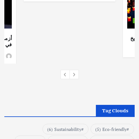
ات
ريخ
أزمة ا
في جذو
وط
Tag Clouds
(6)
Sustainability
(5)
Eco-friendly