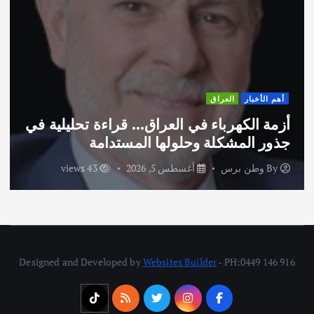
أهم الأخبار
ثقافة وفنون
اختتام ورشة السينوغرافيا في مدينة كلباء
الاماراتية
By
وطن برس
أغسطس 3, 2026
54 views
Designed and Developed by
Websites Builder
- PH:0449 146 916