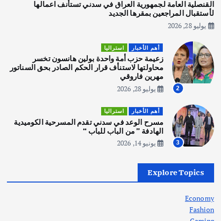
يوليو 30, 2026
القنصلية العامة لجمهورية العراق في سدني تستأنف اعمالها
3
لأستقبال المراجعين بمقرها الجديد
يوليو 28, 2026
أهم الأخبار
استراليا
مكتب الإحصاءات الأسترالي (ABS) يجري
أهم الأخبار
استراليا
عملية التعداد السكاني في11 من الشهر
زعيمة حزب أمة واحدة بولين هانسون تخسر
المقبل
محاولتها لاستنأف قرار الحكم الصادر بحق السناتور
يوليو 28, 2026
مهرين فاروقي
4
يوليو 28, 2026
2
أهم الأخبار
ثقافة وفنون
أهم الأخبار
استراليا
انطلاق ورشة التمثيل في مدينة كلباء الاماراتية
مسرح الوعد في سدني تقدم المسرحية الكوميدية
أغسطس 5, 2026
الهادفة ” من الباب للباب “
يونيو 14, 2026
3
أهم الأخبار
العراق
أزمة الكهرباء في العراق… قراءة تحليلية
Explore Topics
في جذور المشكلة وحلولها المستدامة
أغسطس 5, 2026
Economy
Fashion
Gaming