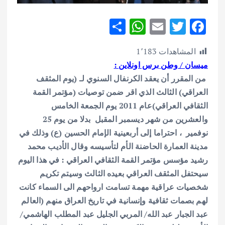
S
W
E
T
F
h
h
m
w
ac
المشاهدات
1٬183
ar
at
ai
it
e
ميسان / وطن برس اونلاين :
e
s
l
te
b
من المقرر أن يعقد الكرنفال السنوي لـ (يوم المثقف
A
r
o
العراقي) الثالث الذي اقر ضمن توصيات (مؤتمر القمة
p
o
الثقافي العراقي)عام 2011 يوم الجمعة الخامس
p
k
والعشرين من شهر ديسمبر المقبل بدلا من يوم 25
نوفمير ، احتراما إلى أربعينية الإمام الحسين (ع) وذلك في
مدينة العمارة الحاضنة الأم لتأسيسه وقال الأديب محمد
رشيد مؤسس مؤتمر القمة الثقافي العراقي : في هذا اليوم
سيحتفل المثقف العراقي بعيده الثالث وسيتم تكريم
شخصيات عراقية مهمة تسامت ارواحهم الى السماء كانت
لهم بصمات ثقافية وإنسانية في تاريخ العراق منهم (العالم
عبد الجبار عبد الله/ المربي الجليل عبد المطلب الهاشمي/