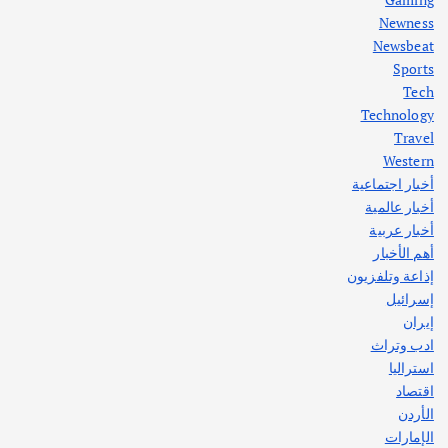
Newness
1
Newsbeat
Sports
أهم الأخبار
ثقافة وفنون
Tech
اختتام ورشة السينوغرافيا في مدينة كلباء الاماراتية
Technology
أغسطس 3, 2026
Travel
Western
أخبار اجتماعية
أهم الأخبار
جاليات
غير مصنف
أخبار عالمية
قصة نجاح العراقي عمر الشمري الذي
اصبح بطلاً لأستراليا بلعبة كمال الاجسام
أخبار عربية
يوليو 30, 2026
أهم الأخبار
2
إذاعة وتلفزيون
إسرائيل
إيران
ادب وتراث
استراليا
اقتصاد
الأردن
الإمارات