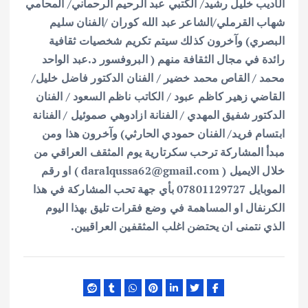
الأديب خليل رشيد/ الكتبي عبد الرحيم الرحماني/ المحامي
شهاب القرملي/الشاعر عبد الله كوران /الفنان سليم
البصري) وآخرون كذلك سيتم تكريم شخصيات ثقافية
رائدة في مجال الثقافة منهم ( البروفسور د.عبد الواحد
محمد / القاص محمد خضير / الفنان الدكتور فاضل خليل/
القاضي زهير كاظم عبود / الكاتب ناظم السعود / الفنان
الدكتور شفيق المهدي / الفنانة ازادوهي صموئيل / الفنانة
ابتسام فريد/ الفنان حمودي الحارثي) وآخرون هذا ومن
مبدأ المشاركة ترحب سكرتارية يوم المثقف العراقي من
خلال الايميل ( daralqussa62@gmail.com ) او رقم
الموبايل 07801129727 بأي جهة تحب المشاركة في هذا
الكرنفال او المساهمة في وضع فقرات تليق بهذا اليوم
الذي نتمنى ان يحتضن اغلب المثقفين العراقيين.