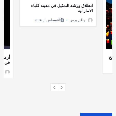
انطلاق ورشة التمثيل في مدينة كلباء
الاماراتية
وطن برس
أغسطس 5, 2026
ات
ريخ
أزمة ا
في جذو
وط