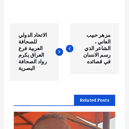
ت
مزهر حبيب
الاتحاد الدولي
ص
العاني ،
للصحافة
الشاعر الذي
العربية فرع
فّ
رسم الانسان
العراق يكرم
في قصائده
رواد الصحافة
ح
البصرية
ا
ل
Related Posts
م
ق