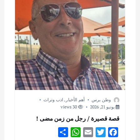
ا
ل
ا
ت
وطن برس
أهم الأخبار
,
ادب وتراث
يونيو 21, 2026
30 views
قصة قصيرة / رجل من زمن مضى !
S
W
E
T
F