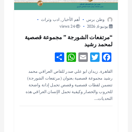
وطن برس
أهم الأخبار
,
ادب وتراث
يونيو 6, 2026
24 views
“مرتفعات الشورجة ” مجموعة قصصية
لمحمد رشيد
S
W
E
T
F
h
h
m
w
ac
القاهرة . زيدان ابو علي صدر للقاص العراقي محمد
ar
at
ai
it
e
أهم الأخبار
ثقافة وفنون
رشيد مجموعة قصصية بعنوان (مرتفعات الشورجة)
اختتام ورشة السينوغرافيا في مدينة كلباء الاماراتية
e
s
l
te
b
تتضمن لقطات قصصية وقصص تحمل إدانة واضحة
أغسطس 3, 2026
o
r
A
للحروب والحصار وكيفية تحمل الإنسان العراقي هذه
التحديات…
p
o
أهم الأخبار
جاليات
غير مصنف
p
k
قصة نجاح العراقي عمر الشمري الذي
اصبح بطلاً لأستراليا بلعبة كمال الاجسام
يوليو 30, 2026
2