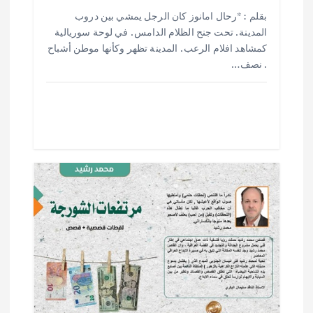
h
h
m
w
ac
بقلم : *رحال امانوز كان الرجل يمشي بين دروب
ar
at
ai
it
e
المدينة . تحت جنح الظلام الدامس . في لوحة سوريالية
e
s
l
te
b
كمشاهد افلام الرعب . المدينة تظهر وكأنها موطن أشباح
. نصف…
o
r
A
p
o
p
k