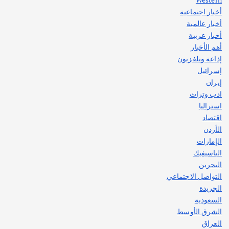
أخبار اجتماعية
أهم الأخبار
جاليات
غير مصنف
أخبار عالمية
قصة نجاح العراقي عمر الشمري الذي
اصبح بطلاً لأستراليا بلعبة كمال الاجسام
أخبار عربية
يوليو 30, 2026
أهم الأخبار
2
إذاعة وتلفزيون
إسرائيل
إيران
ادب وتراث
استراليا
اقتصاد
الأردن
الإمارات
الباسيفيك
البحرين
التواصل الاجتماعي
الجريدة
السعودية
الشرق الأوسط
العراق