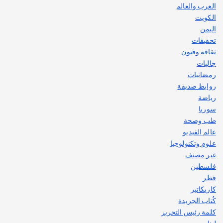
العرب والعالم
الكويت
اليمن
تحقيقات
ثقافة وفنون
جاليات
رمضانيات
روابط صديقة
رياضة
سوريا
طب وصحة
عالم الفيديو
علوم وتكنولوجيا
غير مصنف
فلسطين
قطر
كاريكاتير
كُتاب الجريدة
كلمة رئيس التحرير