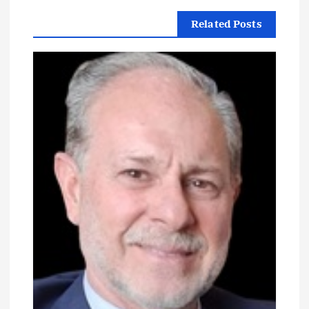
ل
Related Posts
م
ق
ا
ل
ا
ت