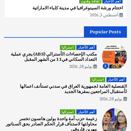
أهم الأخبار
ثقافة وفنون
اختتام ورشة السينوغرافيا في مدينة كلباء الاماراتية
أغسطس 3, 2026
Popular Posts
أهم الأخبار
جاليات
غير مصنف
قصة نجاح العراقي عمر الشمري الذي
اصبح بطلاً لأستراليا بلعبة كمال الاجسام
أهم الأخبار
استراليا
يوليو 30, 2026
مكتب الإحصاءات الأسترالي (ABS) يجري عملية
2
التعداد السكاني في11 من الشهر المقبل
يوليو 28, 2026
1
أهم الأخبار
تحقيقات
هوي آن… مدينة الفوانيس وسحر التاريخ
أهم الأخبار
استراليا
يوليو 30, 2026
القنصلية العامة لجمهورية العراق في سدني تستأنف اعمالها
3
لأستقبال المراجعين بمقرها الجديد
يوليو 28, 2026
أهم الأخبار
استراليا
مكتب الإحصاءات الأسترالي (ABS) يجري
أهم الأخبار
استراليا
عملية التعداد السكاني في11 من الشهر
زعيمة حزب أمة واحدة بولين هانسون تخسر
المقبل
محاولتها لاستنأف قرار الحكم الصادر بحق السناتور
يوليو 28, 2026
مهرين فاروقي