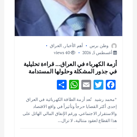
وطن برس
أهم الأخبار
,
العراق
أغسطس 5, 2026
40 views
أزمة الكهرباء في العراق… قراءة تحليلية
في جذور المشكلة وحلولها المستدامة
S
W
E
T
F
h
h
m
w
ac
*محمد رشيد تُعد أزمة الطاقة الكهربائية في العراق
ar
at
ai
it
e
إحدى أكثر القضايا حرجاً وتأثيراً في واقع الاقتصاد
e
s
l
te
b
والاستقرار الاجتماعي. ورغم الإنفاق المالي الهائل على
o
r
A
هذا القطاع لعقود متتالية، لا تزال…
p
o