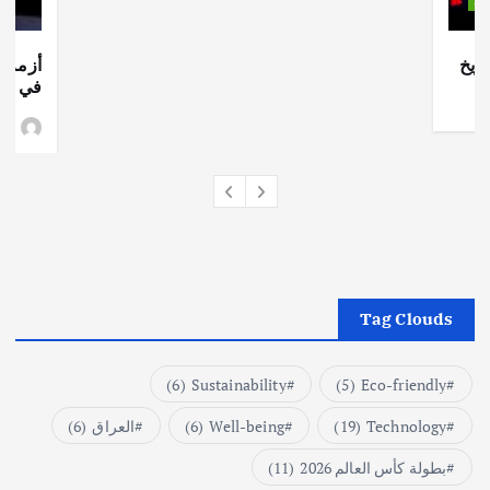
ات
ريخ
أزمة ا
في جذو
وط
Tag Clouds
(6)
Sustainability
(5)
Eco-friendly
Technology
(19)
Well-being
(6)
العراق
(6)
بطولة كأس العالم 2026
(11)