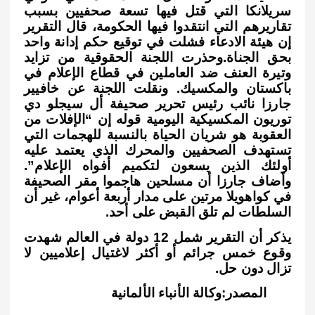
سريلانكا التي قتل فيها تسعة صحفيين بسبب
تقاريرهم التي انتقدوا فيها الحكومة، قال التقرير
إن هيئة الادعاء فشلت في توقيع حكم إدانة واحد
بحق الجناة.وحذرت اللجنة الحقوقية من تزايد
وتيرة العنف ضد العاملين في قطاع الإعلام في
باكستان والمكسيك. ونقلت اللجنة عن خافيير
جارزا نائب رئيس تحرير صحيفة أل سيجلو دي
توريون المكسيكية اليومية قوله إن “الإفلات من
العقوبة هو شريان الحياة بالنسبة للهجمات التي
تستهدف الصحفيين والمحرك الذي يعتمد عليه
أولئك الذين يسعون لتكميم أفواه الإعلام”.
وأضاف جارزا أن مسلحين هاجموا مقر الصحيفة
في كواهويلا مرتين على مدار أربعة أعوام، غير أن
السلطات لم تلق القبض على أحد.
يذكر أن التقرير شمل 12 دولة في العالم شهدت
وقوع خمس جرائم أو أكثر لاغتيال إعلاميين لا
تزال
دون حل.
المصدر:وكالة الأنباء الألمانية