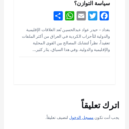
سياسة التوازن؟
S
W
E
T
F
h
h
m
w
ac
أهم الأخبار
ثقافة وفنون
بغداد – حيدر عواد عبدالحسين تُعد العلاقات الإقليمية
ar
at
ai
it
e
اختتام ورشة السينوغرافيا في مدينة كلباء الاماراتية
والدولية للأحزاب الكردية في العراق من أكثر الملفات
e
s
l
te
b
أغسطس 3, 2026
تعقيداً، نظراً لتشابك المصالح بين القوى المحلية
o
r
A
والإقليمية والدولية. وفي هذا السياق، يثار كثير…
p
o
أهم الأخبار
جاليات
غير مصنف
قصة نجاح العراقي عمر الشمري الذي
p
k
اصبح بطلاً لأستراليا بلعبة كمال الاجسام
يوليو 30, 2026
2
أهم الأخبار
تحقيقات
اترك تعليقاً
هوي آن… مدينة الفوانيس وسحر التاريخ
يوليو 30, 2026
3
يجب أنت تكون
مسجل الدخول
لتضيف تعليقاً.
أهم الأخبار
استراليا