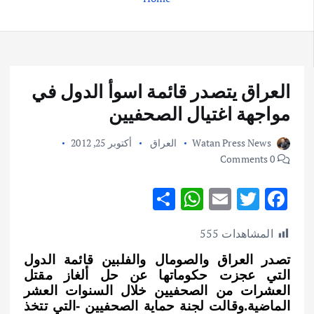
العراق يتصدر قائمة اسوأ الدول في
مواجهة اغتيال الصحفيين
Watan Press News
العراق
أكتوبر 25, 2012
0 Comments
S
W
E
T
F
h
h
m
w
ac
المشاهدات
555
ar
at
ai
it
e
e
s
l
te
b
تصدر العراق والصومال والفلبين قائمة الدول
التي عجزت حكوماتها عن حل ألغاز مقتل
A
r
o
العشرات من الصحفيين خلال السنوات العشر
p
o
الماضية.وقالت لجنة حماية الصحفيين -التي تتخذ