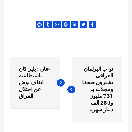
ت
نواب البرلمان
عنان : بلير كان
ص
العراقى..
باستطاعته
يشترون صحفا
ايقاف بوش
فّ
ومجلات بـ
عن احتلال
731 مليون
العراق
ح
و250 الف
دينار شهريا
ا