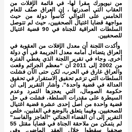
من نيويورك مقرا لها- في قائمة الإفلات من
p
k
العقاب التي أصدرتها ، إن العراق صنّف للعام
الخامس على التوالي كأسوأ دولة من حيث
مواجهة قضايا اغتيال الصحفيين، حيث لم تتوصل
السلطات العراقية للجناة في 90 قضية اغتيال
للصحفيين.
وأكدت اللجنة أن معدل الإفلات من العقوبة في
العراق يتضاءل أمامه معدل الجريمة في أي دولة
أخرى. وجاء في تقرير اللجنة الذي يغطي الفترة
من 2002 إلى 2011 أن “معظم الجرائم وقعت
والعراق غارق في الحرب، لكن حتى الآن فشلت
السلطات التي تزعم تحقيق الاستقرار في تحقيق
العدالة في قضية واحدة”. وأشار التقرير إلى أن
حكومة الصومال، التي يعجزها التمرد وعدم
السيطرة على مقدرات السلطة، فشلت في حل
قضية واحدة من أصل إحدى عشرة قضية اغتيال
للصحفيين. وفيما يتعلق بالوضع في الفلبين، خلص
التقرير إلى أن القضاء الجنائي “العاجز والفاسد”
لم يتمكن من ملاحقة الجناة في قضايا مقتل 55
صحفيا سقطوا خلال العقد الماضي. وفي