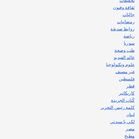
تحقيقات
ثقافة وفنون
جاليات
رمضانيات
روابط صديقة
رياضة
سوريا
طب وصحة
عالم الفيديو
علوم وتكنولوجيا
غير مصنف
فلسطين
قطر
كاريكاتير
كُتاب الجريدة
كلمة رئيس التحرير
لبنان
لكي يا سيدتي
مصر
مطبخ