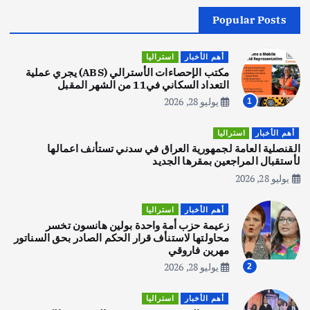
Popular Posts
أهم الأخبار
جاليات
غير مصنف
قصة نجاح العراقي عمر الشمري الذي
اصبح بطلاً لأستراليا بلعبة كمال الاجسام
أهم الأخبار
استراليا
يوليو 30, 2026
مكتب الإحصاءات الأسترالي (ABS) يجري عملية
2
التعداد السكاني في11 من الشهر المقبل
يوليو 28, 2026
1
أهم الأخبار
تحقيقات
هوي آن… مدينة الفوانيس وسحر التاريخ
أهم الأخبار
استراليا
يوليو 30, 2026
القنصلية العامة لجمهورية العراق في سدني تستأنف اعمالها
3
لأستقبال المراجعين بمقرها الجديد
يوليو 28, 2026
أهم الأخبار
استراليا
مكتب الإحصاءات الأسترالي (ABS) يجري
أهم الأخبار
استراليا
عملية التعداد السكاني في11 من الشهر
زعيمة حزب أمة واحدة بولين هانسون تخسر
المقبل
محاولتها لاستنأف قرار الحكم الصادر بحق السناتور
يوليو 28, 2026
مهرين فاروقي
4
يوليو 28, 2026
2
أهم الأخبار
ثقافة وفنون
أهم الأخبار
استراليا
انطلاق ورشة التمثيل في مدينة كلباء الاماراتية