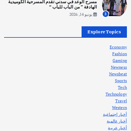
مسرح الوعد في سدني تقدم المسرحية الكوميدية
أغسطس 5, 2026
الهادفة ” من الباب للباب “
يونيو 14, 2026
3
أهم الأخبار
العراق
أزمة الكهرباء في العراق… قراءة تحليلية
Explore Topics
في جذور المشكلة وحلولها المستدامة
أغسطس 5, 2026
Economy
Fashion
Gaming
Newness
1
Newsbeat
Sports
أهم الأخبار
ثقافة وفنون
Tech
اختتام ورشة السينوغرافيا في مدينة كلباء الاماراتية
Technology
أغسطس 3, 2026
Travel
Western
أخبار اجتماعية
أهم الأخبار
جاليات
غير مصنف
أخبار عالمية
قصة نجاح العراقي عمر الشمري الذي
اصبح بطلاً لأستراليا بلعبة كمال الاجسام
أخبار عربية