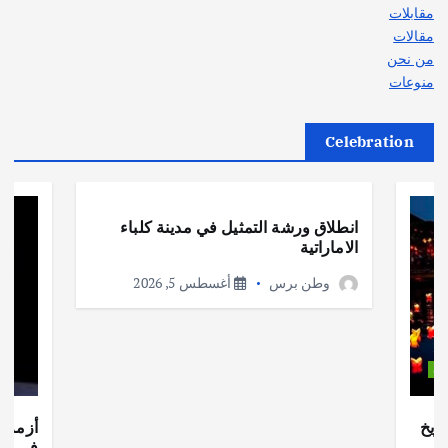
مقابلات
مقالات
من نحن
منوعات
Celebration
أهم الأخبار
ثقافة وفنون
انطلاق ورشة التمثيل في مدينة كلباء
الاماراتية
وطن برس
أغسطس 5, 2026
ات
ريخ
أزمة ا
في جذو