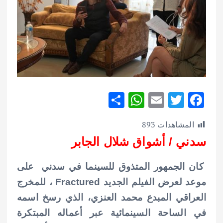
S
W
E
T
F
h
h
m
w
ac
المشاهدات
893
ar
at
ai
it
e
سدني / أشواق شلال الجابر
e
s
l
te
b
A
r
o
كان الجمهور المتذوق للسينما في سدني على
p
o
موعد لعرض الفيلم الجديد Fractured ،
للمخرج
p
k
العراقي المبدع محمد العنزي، الذي رسخ اسمه
في الساحة السينمائية عبر أعماله المبتكرة