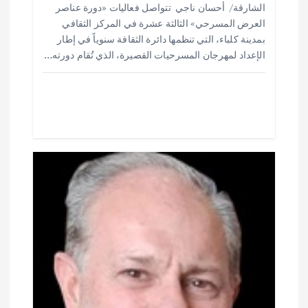
ت
الشارقة/ أحسان ناجي تتواصل فعاليات «دورة عناصر
ar
at
ai
it
e
العرض المسرحي» الثالثة عشرة في المركز الثقافي
e
s
l
te
b
بمدينة كلباء، التي تنظمها دائرة الثقافة سنوياً في إطار
o
r
A
الإعداد لمهرجان المسرحيات القصيرة، الذي تُقام دورته…
p
o
p
k