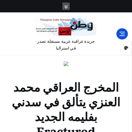
جريدة عراقية عربية مستقلة تصدر
في استراليا
المخرج العراقي محمد
العنزي يتألق في سدني
بفليمه الجديد
Fractured