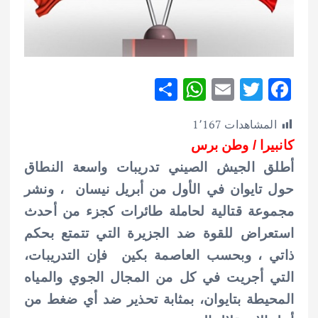
S
W
E
T
F
h
h
m
w
ac
المشاهدات
1٬167
ar
at
ai
it
e
كانبيرا / وطن برس
e
s
l
te
b
أطلق الجيش الصيني تدريبات واسعة النطاق
A
r
o
حول تايوان في الأول من أبريل نيسان ، ونشر
p
o
مجموعة قتالية لحاملة طائرات كجزء من أحدث
p
k
استعراض للقوة ضد الجزيرة التي تتمتع بحكم
ذاتي ، وبحسب العاصمة بكين فإن التدريبات،
التي أجريت في كل من المجال الجوي والمياه
المحيطة بتايوان، بمثابة تحذير ضد أي ضغط من