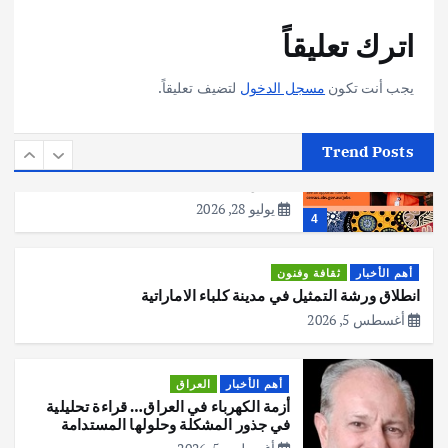
أهم الأخبار
تحقيقات
اترك تعليقاً
هوي آن… مدينة الفوانيس وسحر التاريخ
يوليو 30, 2026
3
يجب أنت تكون
مسجل الدخول
لتضيف تعليقاً.
أهم الأخبار
استراليا
مكتب الإحصاءات الأسترالي (ABS) يجري
Trend Posts
عملية التعداد السكاني في11 من الشهر
المقبل
يوليو 28, 2026
4
أهم الأخبار
ثقافة وفنون
انطلاق ورشة التمثيل في مدينة كلباء الاماراتية
أغسطس 5, 2026
أهم الأخبار
العراق
أزمة الكهرباء في العراق… قراءة تحليلية
في جذور المشكلة وحلولها المستدامة