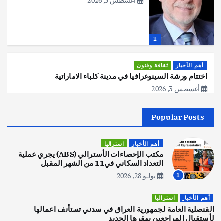
أغسطس 5, 2026
1
أهم الأخبار
ثقافة وفنون
اختتام ورشة السينوغرافيا في مدينة كلباء الاماراتية
أغسطس 3, 2026
Popular Posts
أهم الأخبار
جاليات
غير مصنف
قصة نجاح العراقي عمر الشمري الذي
اصبح بطلاً لأستراليا بلعبة كمال الاجسام
أهم الأخبار
استراليا
يوليو 30, 2026
مكتب الإحصاءات الأسترالي (ABS) يجري عملية
2
التعداد السكاني في11 من الشهر المقبل
يوليو 28, 2026
1
أهم الأخبار
تحقيقات
هوي آن… مدينة الفوانيس وسحر التاريخ
أهم الأخبار
استراليا
يوليو 30, 2026
القنصلية العامة لجمهورية العراق في سدني تستأنف اعمالها
3
لأستقبال المراجعين بمقرها الجديد