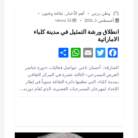
م
وطن برس
أهم الأخبار
,
ثقافة وفنون
أغسطس 5, 2026
33 views
ق
انطلاق ورشة التمثيل في مدينة كلباء
الاماراتية
ا
S
W
E
T
F
ل
h
h
m
w
ac
الشارقة/ أحسان ناجي تتواصل فعاليات «دورة عناصر
ar
at
ai
it
e
ا
العرض المسرحي» الثالثة عشرة في المركز الثقافي
e
s
l
te
b
بمدينة كلباء، التي تنظمها دائرة الثقافة سنوياً في إطار
ت
o
r
A
الإعداد لمهرجان المسرحيات القصيرة، الذي تُقام دورته…
p
o
p
k