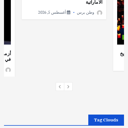
الاماراتية
وطن برس
أغسطس 5, 2026
ات
ريخ
أزمة ا
في جذو
وط
Tag Clouds