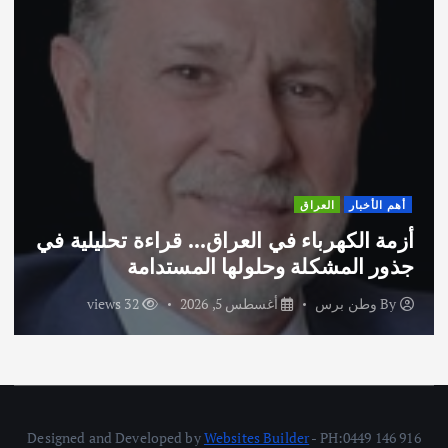
أهم الأخبار
ثقافة وفنون
ق… قراءة تحليلية في
اختتام ورشة السينوغرافي
المستدامة
الاماراتية
32 views
By
وطن برس
أغسطس 3, 2026
Designed and Developed by
Websites Builder
- PH:0449 146 916