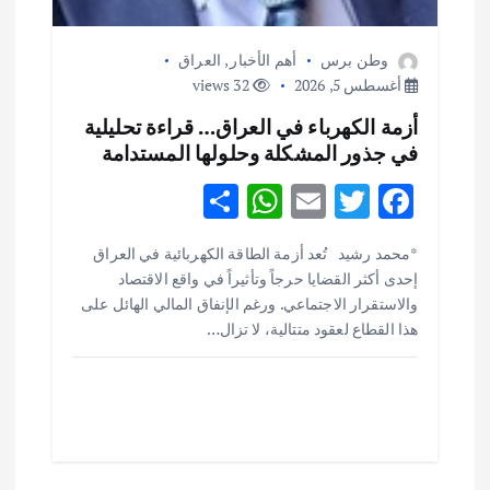
وطن برس
أهم الأخبار
,
العراق
أغسطس 5, 2026
32 views
أزمة الكهرباء في العراق… قراءة تحليلية
في جذور المشكلة وحلولها المستدامة
S
W
E
T
F
h
h
m
w
ac
أهم الأخبار
ثقافة وفنون
*محمد رشيد تُعد أزمة الطاقة الكهربائية في العراق
ar
at
ai
it
e
اختتام ورشة السينوغرافيا في مدينة كلباء الاماراتية
إحدى أكثر القضايا حرجاً وتأثيراً في واقع الاقتصاد
e
s
l
te
b
أغسطس 3, 2026
والاستقرار الاجتماعي. ورغم الإنفاق المالي الهائل على
o
r
A
هذا القطاع لعقود متتالية، لا تزال…
p
o
أهم الأخبار
جاليات
غير مصنف
قصة نجاح العراقي عمر الشمري الذي
p
k
اصبح بطلاً لأستراليا بلعبة كمال الاجسام
يوليو 30, 2026
2