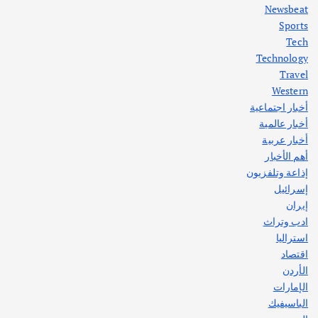
Newsbeat
Sports
أهم الأخبار
ثقافة وفنون
Tech
اختتام ورشة السينوغرافيا في مدينة كلباء الاماراتية
Technology
أغسطس 3, 2026
Travel
Western
أخبار اجتماعية
أهم الأخبار
جاليات
غير مصنف
أخبار عالمية
قصة نجاح العراقي عمر الشمري الذي
اصبح بطلاً لأستراليا بلعبة كمال الاجسام
أخبار عربية
يوليو 30, 2026
أهم الأخبار
2
إذاعة وتلفزيون
إسرائيل
إيران
ادب وتراث
استراليا
اقتصاد
الأردن
الإمارات
الباسيفيك