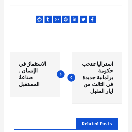
ت
استراليا تنتخب
الاستثمارُ في
ص
حكومة
الإنسان .
برلمانية جديدة
صناعةُ
فّ
في الثالث من
المستقبل
ايار المقبل
ح
ا
Related Posts
ل