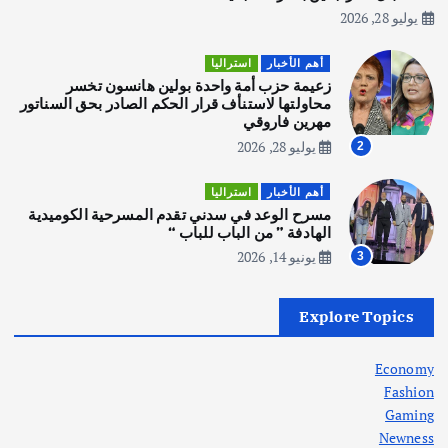
يوليو 28, 2026
أهم الأخبار
استراليا
مكتب الإحصاءات الأسترالي (ABS) يجري
أهم الأخبار
استراليا
عملية التعداد السكاني في11 من الشهر
زعيمة حزب أمة واحدة بولين هانسون تخسر
المقبل
محاولتها لاستنأف قرار الحكم الصادر بحق السناتور
يوليو 28, 2026
مهرين فاروقي
4
يوليو 28, 2026
2
أهم الأخبار
ثقافة وفنون
أهم الأخبار
استراليا
انطلاق ورشة التمثيل في مدينة كلباء الاماراتية
مسرح الوعد في سدني تقدم المسرحية الكوميدية
أغسطس 5, 2026
الهادفة ” من الباب للباب “
يونيو 14, 2026
3
أهم الأخبار
العراق
أزمة الكهرباء في العراق… قراءة تحليلية
Explore Topics
في جذور المشكلة وحلولها المستدامة
أغسطس 5, 2026
Economy
Fashion
Gaming
Newness
1