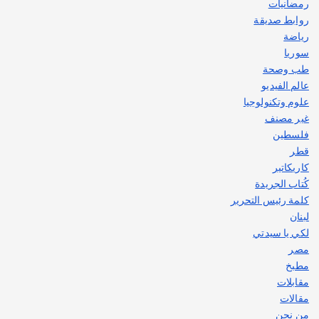
رمضانيات
روابط صديقة
رياضة
سوريا
طب وصحة
عالم الفيديو
علوم وتكنولوجيا
غير مصنف
فلسطين
قطر
كاريكاتير
كُتاب الجريدة
كلمة رئيس التحرير
لبنان
لكي يا سيدتي
مصر
مطبخ
مقابلات
مقالات
من نحن