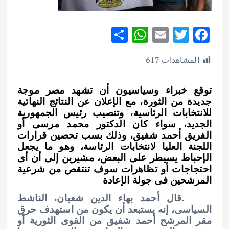
S
W
E
T
F
h
h
m
w
ac
المشاهدات
617
ar
at
ai
it
e
e
s
l
te
b
توقع خبراء وسياسيون أن تشهد مصر موجة
A
r
o
جديدة من الثورة، مع الإعلان عن النتائج النهائية
p
o
للانتخابات الرئاسية، وتنصيب رئيس الجمهورية
الجديد، سواء كان الدكتور محمد مرسى أو
p
k
الفريق أحمد شفيق، وذلك بسب تحصين قرارات
اللجنة العليا لانتخابات الرئاسة، وهو ما يجعل
الإحباط يسيطر على البعض، مشيرين إلى أن أى
احتجاجات أو تظاهرات سوف تنتقص من شرعية
المرشحين فى جولة الإعادة
.
قال أحمد بهاء الدين شعبان، الناشط
السياسى، إنه يستبعد أن يكون من استهدف حرق
مقر المرشح أحمد شفيق من القوى الثورية أو