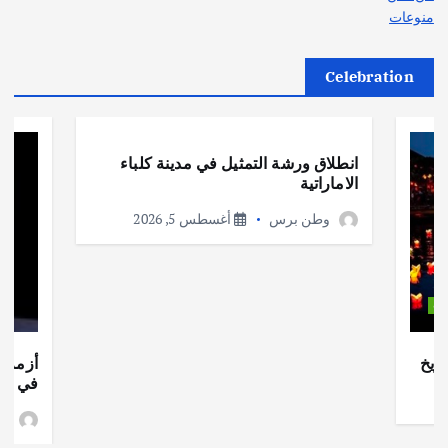
منوعات
Celebration
أهم الأخبار
ثقافة وفنون
انطلاق ورشة التمثيل في مدينة كلباء
الاماراتية
وطن برس
أغسطس 5, 2026
ات
ريخ
أزمة ا
في جذو
وط