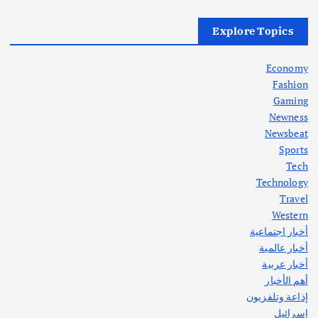
أهم الأخبار
العراق
أزمة الكهرباء في العراق… قراءة تحليلية
Explore Topics
في جذور المشكلة وحلولها المستدامة
أغسطس 5, 2026
Economy
Fashion
Gaming
Newness
1
Newsbeat
Sports
أهم الأخبار
ثقافة وفنون
Tech
اختتام ورشة السينوغرافيا في مدينة كلباء الاماراتية
Technology
أغسطس 3, 2026
Travel
Western
أخبار اجتماعية
أهم الأخبار
جاليات
غير مصنف
أخبار عالمية
قصة نجاح العراقي عمر الشمري الذي
اصبح بطلاً لأستراليا بلعبة كمال الاجسام
أخبار عربية
يوليو 30, 2026
أهم الأخبار
2
إذاعة وتلفزيون
إسرائيل