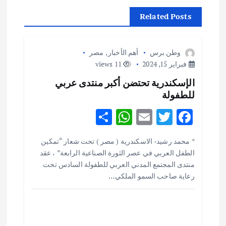
ح
Related Posts
ا
ل
وطن برس
أهم الأخبار
,
مصر
فبراير 15, 2024
11 views
م
الإسكندرية تحتضن أكبر منتدى عربي
ق
للطفولة
S
W
E
T
F
ا
h
h
m
w
ac
* محمد رشيد- الاسكندرية ( مصر ) تحت شعار “تمكين
ل
ar
at
ai
it
e
الطفل العربي في عصر الثورة الصناعية الرابعة” ، عقد
e
s
l
te
b
منتدى المجتمع المدني العربي للطفولة السادس تحت
ا
o
r
رعاية صاحب السمو الملكي…
A
ت
p
o
p
k