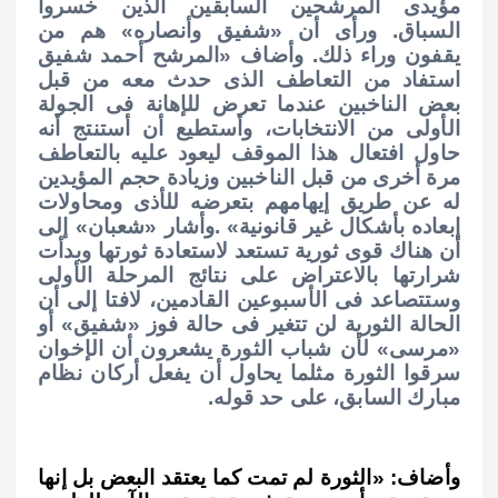
مؤيدى المرشحين السابقين الذين خسروا
السباق. ورأى أن «شفيق وأنصاره» هم من
يقفون وراء ذلك. وأضاف «المرشح أحمد شفيق
استفاد من التعاطف الذى حدث معه من قبل
بعض الناخبين عندما تعرض للإهانة فى الجولة
الأولى من الانتخابات، وأستطيع أن أستنتج أنه
حاول افتعال هذا الموقف ليعود عليه بالتعاطف
مرة أخرى من قبل الناخبين وزيادة حجم المؤيدين
له عن طريق إيهامهم بتعرضه للأذى ومحاولات
إبعاده بأشكال غير قانونية»
.
وأشار «شعبان» إلى
أن هناك قوى ثورية تستعد لاستعادة ثورتها وبدأت
شرارتها بالاعتراض على نتائج المرحلة الأولى
وستتصاعد فى الأسبوعين القادمين، لافتا إلى أن
الحالة الثورية لن تتغير فى حالة فوز «شفيق» أو
«مرسى» لأن شباب الثورة يشعرون أن الإخوان
سرقوا الثورة مثلما يحاول أن يفعل أركان نظام
مبارك السابق، على حد قوله
.
وأضاف: «الثورة لم تمت كما يعتقد البعض بل إنها