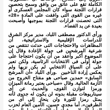
الكاملة تقع على عاتق من وافق وسمح بتحصين
قرارات اللجنة سواء كان المجلس العسكرى أو
غيره من القوى التى وافقت على المادة «28»
التى تحصنت قرارات اللجنة بموجبها وأصبحت
بعيدة عن يد القضاء
.
ورأى الدكتور مصطفى اللباد، مدير مركز الشرق
للدراسات الإقليمية والاستراتيجية، أن
المظاهرات والاحتجاجات التى حدثت تنتقص من
شرعية المرشحين فى جولة الإعادة وقال إن
الموضوع أكبر وأعقد من أن يكون احتجاجا على
جولة أولى فى الانتخابات الرئاسية، ولكن تعبر
على أن السياق الانتخابى لم يكن نزيها ولم
يعكس إرادة الناخبين
.
ورأى اللباد «أن المرشح
السابق» حمدين صباحى هو مفتاح الخروج من
الأزمة الحالية. وقال «صباحى يعتبر رمانة الميزان
ورمزا لتوازن القوى، والحديث عن أى
سيناريوهات مقبلة بدونه لن يكون له جدوى لأنه
يمثل رمزا للثورة ولن ينحاز إلى أى من
الطرفين». أما مجدى حسين، الأمين العام لحزب