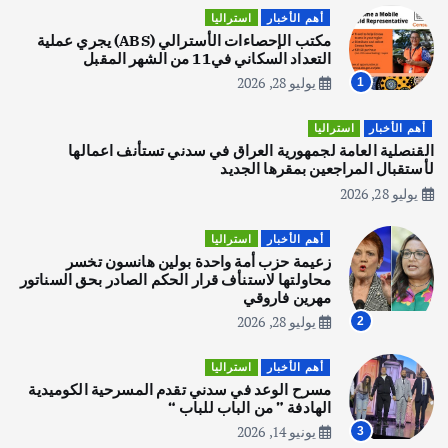
اصبح بطلاً لأستراليا بلعبة كمال الاجسام
أهم الأخبار
استراليا
يوليو 30, 2026
مكتب الإحصاءات الأسترالي (ABS) يجري عملية
2
التعداد السكاني في11 من الشهر المقبل
يوليو 28, 2026
1
أهم الأخبار
تحقيقات
هوي آن… مدينة الفوانيس وسحر التاريخ
أهم الأخبار
استراليا
يوليو 30, 2026
القنصلية العامة لجمهورية العراق في سدني تستأنف اعمالها
3
لأستقبال المراجعين بمقرها الجديد
يوليو 28, 2026
أهم الأخبار
استراليا
مكتب الإحصاءات الأسترالي (ABS) يجري
أهم الأخبار
استراليا
عملية التعداد السكاني في11 من الشهر
زعيمة حزب أمة واحدة بولين هانسون تخسر
المقبل
محاولتها لاستنأف قرار الحكم الصادر بحق السناتور
يوليو 28, 2026
مهرين فاروقي
4
يوليو 28, 2026
2
أهم الأخبار
ثقافة وفنون
أهم الأخبار
استراليا
انطلاق ورشة التمثيل في مدينة كلباء الاماراتية
مسرح الوعد في سدني تقدم المسرحية الكوميدية
أغسطس 5, 2026
الهادفة ” من الباب للباب “
يونيو 14, 2026
3