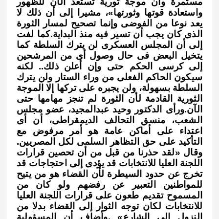
مستمرة وأن موجة ثورية تستعد الآن للظهور
واستعادة قوتها وثورتها»، مشيرا إلى أن ذلك لا
يعد نوعا من الفوضى وإنما تصحيح لمسار الثورة
الذى كان يجب أن تسير فيه منذ البداية
.
كما لفت
إلى أن المجلس العسكرى لن يترك السلطة كما
يتخيل البعض فى حال وصول أى من المرشحين
إلى كرسى الحكم حتى وإن أعلن ذلك.. لكنه
سيكون الحاكم الفعلى من وراء الستار ولن يترك
السلطة بسهولة، ولن يجبره على تركها إلا الموجة
الثورية القادمة لأن الثورة لم تنجز مهامها حتى
الآن
.
ورأى الدكتور وحيد عبدالمجيد، عضو مجلس
الشعب، منسق التحالف الديمقراطى، أن أى
اعتداء على أماكن عامة هو أمر مرفوض مع
التأكيد على حق التظاهر السلمى لكل المصريين.
وقال «لقد حذرنا من قبل من أن تحصين قرارات
اللجنة العليا للانتخابات قد يؤدى إلى احتجاجات قد
تخرج عن حدود السيطرة لأن القضاء هو من يتيح
للمواطنين التعبير عن رفضهم ولو كان من
المسموح تقديم طعون على قرارات اللجنة العليا
للانتخابات لكان توجه الثوار إلى القضاء بدلا من
النزول إلى الشارع»
.
وأضاف أن المسؤولية