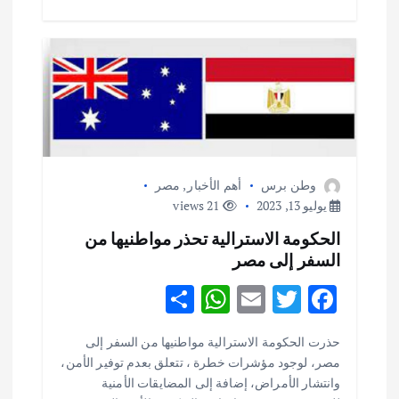
وطن برس
أهم الأخبار
,
مصر
يوليو 13, 2023
21 views
الحكومة الاسترالية تحذر مواطنيها من
السفر إلى مصر
S
W
E
T
F
h
h
m
w
ac
حذرت الحكومة الاسترالية مواطنيها من السفر إلى
ar
at
ai
it
e
أهم الأخبار
ثقافة وفنون
مصر، لوجود مؤشرات خطرة ، تتعلق بعدم توفير الأمن،
اختتام ورشة السينوغرافيا في مدينة كلباء الاماراتية
e
s
l
te
b
وانتشار الأمراض، إضافة إلى المضايقات الأمنية
أغسطس 3, 2026