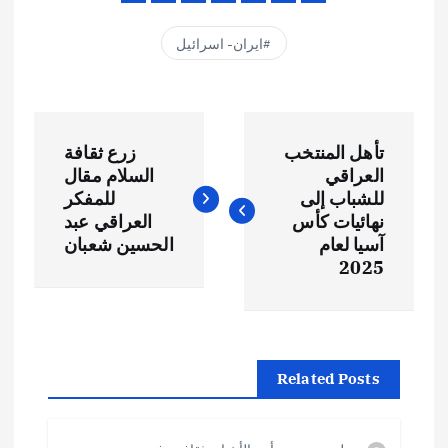
ايران- اسرائيل
ت
تأهل المنتخب
زرع ثقافة
ص
العراقي
السلام مقال
للشباب إلى
للمفكر
فّ
نهائيات كأس
العراقي عبد
آسيا لعام
الحسين شعبان
ح
2025
ا
ل
Related Posts
م