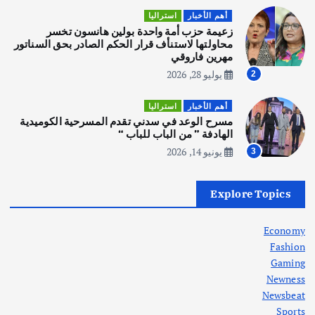
مكتب الإحصاءات الأسترالي (ABS) يجري
أهم الأخبار
استراليا
عملية التعداد السكاني في11 من الشهر
زعيمة حزب أمة واحدة بولين هانسون تخسر
المقبل
محاولتها لاستنأف قرار الحكم الصادر بحق السناتور
يوليو 28, 2026
مهرين فاروقي
4
يوليو 28, 2026
2
أهم الأخبار
ثقافة وفنون
أهم الأخبار
استراليا
انطلاق ورشة التمثيل في مدينة كلباء الاماراتية
مسرح الوعد في سدني تقدم المسرحية الكوميدية
أغسطس 5, 2026
الهادفة ” من الباب للباب “
يونيو 14, 2026
3
أهم الأخبار
العراق
أزمة الكهرباء في العراق… قراءة تحليلية
Explore Topics
في جذور المشكلة وحلولها المستدامة
أغسطس 5, 2026
Economy
Fashion
Gaming
Newness
1
Newsbeat
Sports