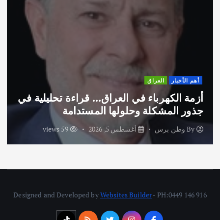
اق
أهم الأخبار
ثقاف
اء في العراق… قراءة تحليلية في
اختتام ورشة 
ة وحلولها المستدامة
الاماراتية
أغسطس 5, 2026
59 views
By
وطن برس
Designed and Developed by
Websites Builder
- PH:0449 146 916