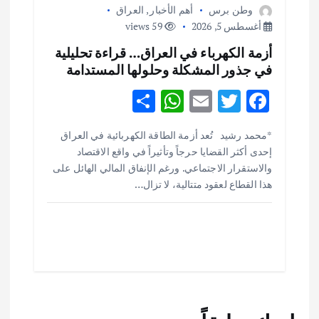
وطن برس
أهم الأخبار
,
العراق
أغسطس 5, 2026
59 views
أزمة الكهرباء في العراق… قراءة تحليلية
في جذور المشكلة وحلولها المستدامة
S
W
E
T
F
h
h
m
w
ac
أهم الأخبار
ثقافة وفنون
*محمد رشيد تُعد أزمة الطاقة الكهربائية في العراق
ar
at
ai
it
e
اختتام ورشة السينوغرافيا في مدينة كلباء الاماراتية
إحدى أكثر القضايا حرجاً وتأثيراً في واقع الاقتصاد
e
s
l
te
b
أغسطس 3, 2026
والاستقرار الاجتماعي. ورغم الإنفاق المالي الهائل على
o
r
A
هذا القطاع لعقود متتالية، لا تزال…
p
o
أهم الأخبار
جاليات
غير مصنف
قصة نجاح العراقي عمر الشمري الذي
p
k
اصبح بطلاً لأستراليا بلعبة كمال الاجسام
يوليو 30, 2026
2
أهم الأخبار
تحقيقات
هوي آن… مدينة الفوانيس وسحر التاريخ