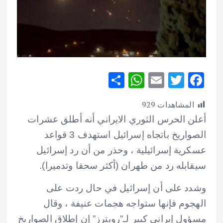
S
W
E
T
F
h
h
m
w
ac
المشاهدات
929
ar
at
ai
it
e
أعلن الحرس الثوري الايراني أنه أطلق عشرات
e
s
l
te
b
الصواريخ باتجاه إسرائيل استهدف 3 قواعد
A
r
o
عسكرية إسرائيلية ، وحذر من أن رد إسرائيل
p
o
سيقابله رد من طهران (أكثر سحقا وتدميرا).
p
k
وشدد على أن إسرائيل في حال ردت على
الهجوم فإنها ستواجه هجمات عنيفة ،
وقال
مسؤول إيراني كبير لـ”رويترز” إن إطلاق الصواريخ