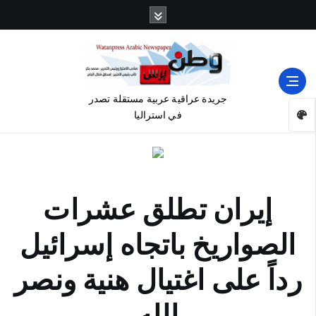
جريدة عراقية عربية مستقلة تصدر
في استراليا
إيران تطلق عشرات
الصواريخ باتجاه إسرائيل
رداً على اغتيال هنية ونصر
الله