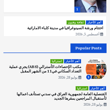
1
أهم الأخبار
ثقافة وفنون
اختتام ورشة السينوغرافيا في مدينة كلباء الاماراتية
أغسطس 3, 2026
Popular Posts
أهم الأخبار
جاليات
غير مصنف
قصة نجاح العراقي عمر الشمري الذي
اصبح بطلاً لأستراليا بلعبة كمال الاجسام
أهم الأخبار
استراليا
يوليو 30, 2026
مكتب الإحصاءات الأسترالي (ABS) يجري عملية
2
التعداد السكاني في11 من الشهر المقبل
يوليو 28, 2026
1
أهم الأخبار
تحقيقات
هوي آن… مدينة الفوانيس وسحر التاريخ
أهم الأخبار
استراليا
يوليو 30, 2026
القنصلية العامة لجمهورية العراق في سدني تستأنف اعمالها
3
لأستقبال المراجعين بمقرها الجديد
يوليو 28, 2026
أهم الأخبار
استراليا