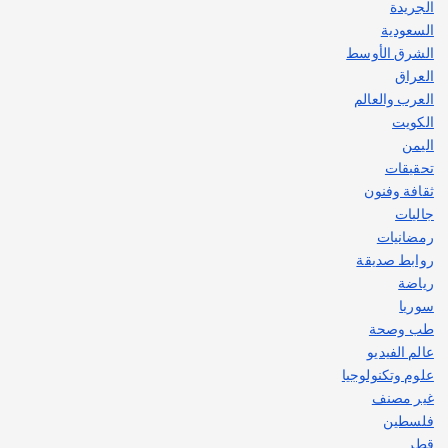
الجريدة
السعودية
الشرق الأوسط
العراق
العرب والعالم
الكويت
اليمن
تحقيقات
ثقافة وفنون
جاليات
رمضانيات
روابط صديقة
رياضة
سوريا
طب وصحة
عالم الفيديو
علوم وتكنولوجيا
غير مصنف
فلسطين
قطر