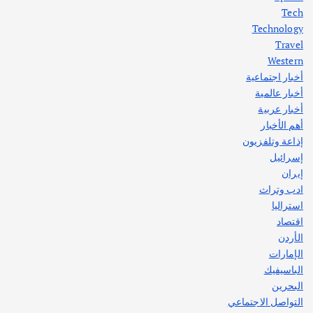
أهم الأخبار
ثقافة وفنون
Tech
اختتام ورشة السينوغرافيا في مدينة كلباء الاماراتية
Technology
أغسطس 3, 2026
Travel
Western
أخبار اجتماعية
أهم الأخبار
جاليات
غير مصنف
أخبار عالمية
قصة نجاح العراقي عمر الشمري الذي
اصبح بطلاً لأستراليا بلعبة كمال الاجسام
أخبار عربية
يوليو 30, 2026
أهم الأخبار
2
إذاعة وتلفزيون
إسرائيل
إيران
ادب وتراث
استراليا
اقتصاد
الأردن
الإمارات
الباسيفيك
البحرين
التواصل الاجتماعي