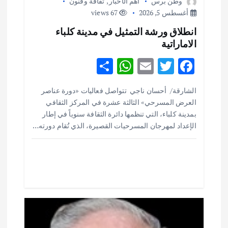
وطن برس
أهم الأخبار
,
ثقافة وفنون
ق
أغسطس 5, 2026
67 views
انطلاق ورشة التمثيل في مدينة كلباء
ا
الاماراتية
ل
S
W
E
T
F
h
h
m
w
ac
ا
الشارقة/ أحسان ناجي تتواصل فعاليات «دورة عناصر
ar
at
ai
it
e
العرض المسرحي» الثالثة عشرة في المركز الثقافي
ت
e
s
l
te
b
بمدينة كلباء، التي تنظمها دائرة الثقافة سنوياً في إطار
o
r
A
الإعداد لمهرجان المسرحيات القصيرة، الذي تُقام دورته…
p
o
p
k