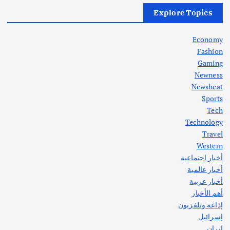
أهم الأخبار
العراق
أزمة الكهرباء في العراق… قراءة تحليلية
Explore Topics
في جذور المشكلة وحلولها المستدامة
أغسطس 5, 2026
Economy
Fashion
Gaming
Newness
1
Newsbeat
Sports
أهم الأخبار
ثقافة وفنون
Tech
اختتام ورشة السينوغرافيا في مدينة كلباء الاماراتية
Technology
أغسطس 3, 2026
Travel
Western
أخبار اجتماعية
أهم الأخبار
جاليات
غير مصنف
أخبار عالمية
قصة نجاح العراقي عمر الشمري الذي
اصبح بطلاً لأستراليا بلعبة كمال الاجسام
أخبار عربية
يوليو 30, 2026
أهم الأخبار
2
إذاعة وتلفزيون
إسرائيل
إيران