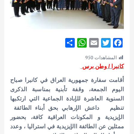
S
W
E
T
F
h
h
m
w
ac
المشاهدات
950
ar
at
ai
it
e
كانبرا / وطن برس
e
s
l
te
b
A
r
o
أقامت سفارة جمهورية العراق في كانبرا صباح
p
o
اليوم الجمعة، وقفة تأبنية بمناسبة الذكرى
p
k
السنوية العاشرة للإبادة الجماعية التي ارتكبها
تنظيم داعش الإرهابي بحق أبناء الطائفة
الإيزيدية و المكونات العراقية كافة، بحضور
ممثلين عن الطائفة االإيزيدية في استراليا ، وعدد