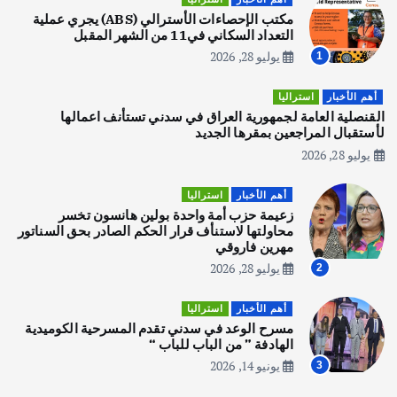
يوليو 30, 2026
مكتب الإحصاءات الأسترالي (ABS) يجري عملية
2
التعداد السكاني في11 من الشهر المقبل
يوليو 28, 2026
1
أهم الأخبار
تحقيقات
هوي آن… مدينة الفوانيس وسحر التاريخ
أهم الأخبار
استراليا
يوليو 30, 2026
القنصلية العامة لجمهورية العراق في سدني تستأنف اعمالها
3
لأستقبال المراجعين بمقرها الجديد
يوليو 28, 2026
أهم الأخبار
استراليا
مكتب الإحصاءات الأسترالي (ABS) يجري
أهم الأخبار
استراليا
عملية التعداد السكاني في11 من الشهر
زعيمة حزب أمة واحدة بولين هانسون تخسر
المقبل
محاولتها لاستنأف قرار الحكم الصادر بحق السناتور
يوليو 28, 2026
مهرين فاروقي
4
يوليو 28, 2026
2
أهم الأخبار
ثقافة وفنون
أهم الأخبار
استراليا
انطلاق ورشة التمثيل في مدينة كلباء الاماراتية
مسرح الوعد في سدني تقدم المسرحية الكوميدية
أغسطس 5, 2026
الهادفة ” من الباب للباب “
يونيو 14, 2026
3