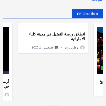
Celebration
أهم الأخبار
ثقافة وفنون
انطلاق ورشة التمثيل في مدينة كلباء
الاماراتية
وطن برس
أغسطس 5, 2026
ات
ريخ
أزمة ا
في جذو
وط