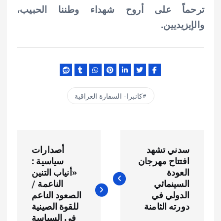
ترحماً على أروح شهداء وطننا الحبيب،
والإيزيديين.
كانبرا - السفارة العراقية
ت
سدني تشهد
أصدارات
ص
افتتاح مهرجان
سياسية :
العودة
«أنياب التنين
فّ
السينمائي
الناعمة /
الدولي في
الصعود الناعم
ح
دورته الثامنة
للقوة الصينية
في السياسة