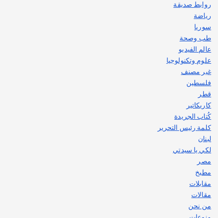
روابط صديقة
رياضة
سوريا
طب وصحة
عالم الفيديو
علوم وتكنولوجيا
غير مصنف
فلسطين
قطر
كاريكاتير
كُتاب الجريدة
كلمة رئيس التحرير
لبنان
لكي يا سيدتي
مصر
مطبخ
مقابلات
مقالات
من نحن
منوعات