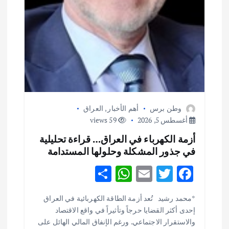
وطن برس
أهم الأخبار
,
العراق
أغسطس 5, 2026
59 views
أزمة الكهرباء في العراق… قراءة تحليلية
في جذور المشكلة وحلولها المستدامة
S
W
E
T
F
h
h
m
w
ac
أهم الأخبار
ثقافة وفنون
*محمد رشيد تُعد أزمة الطاقة الكهربائية في العراق
ar
at
ai
it
e
اختتام ورشة السينوغرافيا في مدينة كلباء الاماراتية
إحدى أكثر القضايا حرجاً وتأثيراً في واقع الاقتصاد
e
s
l
te
b
أغسطس 3, 2026
والاستقرار الاجتماعي. ورغم الإنفاق المالي الهائل على