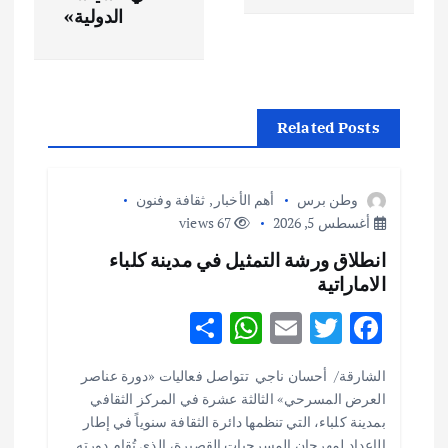
الدولية»
ا
ل
م
Related Posts
ق
وطن برس
أهم الأخبار
,
ثقافة وفنون
ا
أغسطس 5, 2026
67 views
انطلاق ورشة التمثيل في مدينة كلباء
ل
الاماراتية
ا
S
W
E
T
F
h
h
m
w
ac
ت
الشارقة/ أحسان ناجي تتواصل فعاليات «دورة عناصر
ar
at
ai
it
e
العرض المسرحي» الثالثة عشرة في المركز الثقافي
e
s
l
te
b
بمدينة كلباء، التي تنظمها دائرة الثقافة سنوياً في إطار
الإعداد لمهرجان المسرحيات القصيرة، الذي تُقام دورته…