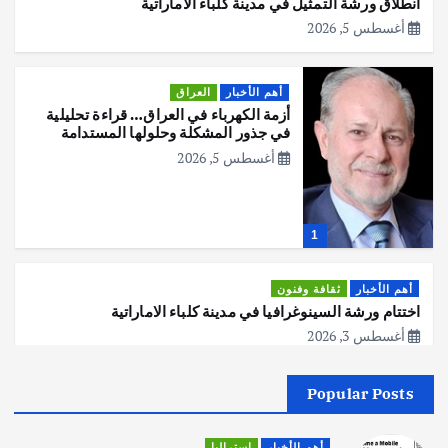
انطلاق ورشة التمثيل في مدينة كلباء الاماراتية
أغسطس 5, 2026
أهم الأخبار
العراق
أزمة الكهرباء في العراق… قراءة تحليلية
في جذور المشكلة وحلولها المستدامة
أغسطس 5, 2026
1
أهم الأخبار
ثقافة وفنون
اختتام ورشة السينوغرافيا في مدينة كلباء الاماراتية
أغسطس 3, 2026
Popular Posts
أهم الأخبار
جاليات
غير مصنف
قصة نجاح العراقي عمر الشمري الذي
اصبح بطلاً لأستراليا بلعبة كمال الاجسام
أهم الأخبار
استراليا