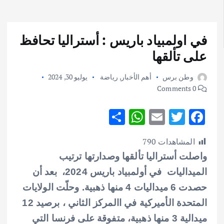
في اولمبياد باريس : أستراليا تحافظ
على تألقها
وطن برس
أهم الأخبار
,
رياضة
يوليو 30, 2024
0 Comments
S
W
E
T
F
h
h
m
w
ac
المشاهدات
790
ar
at
ai
it
e
واصلت ​أستراليا​ تألقها وصدارتها ترتيب
e
s
l
te
b
الميداليات في ​أولمبياد باريس​ 2024، بعد أن
A
r
o
حصدت 6 ميداليات 4 منها ذهبية.
وحلّت الولايات
p
o
المتحدة الأميركية في االمركز الثاني ، برصيد 12
p
k
ميدالية 3 منها ذهبية، متفوقة على ​فرنسا​ التي