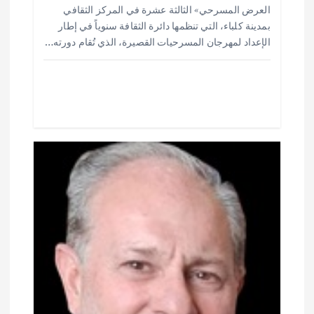
ar
at
ai
it
e
العرض المسرحي» الثالثة عشرة في المركز الثقافي
ت
e
s
l
te
b
بمدينة كلباء، التي تنظمها دائرة الثقافة سنوياً في إطار
o
r
A
الإعداد لمهرجان المسرحيات القصيرة، الذي تُقام دورته…
p
o
p
k