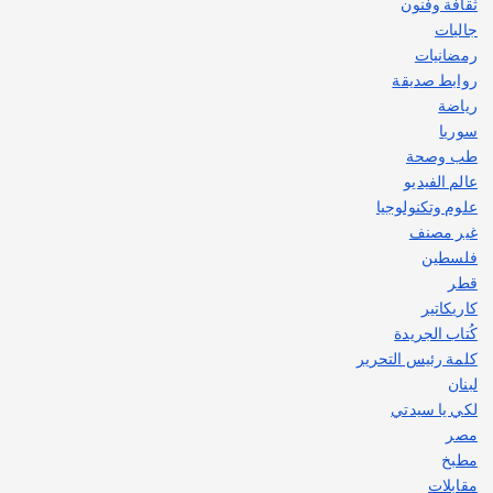
ثقافة وفنون
جاليات
رمضانيات
روابط صديقة
رياضة
سوريا
طب وصحة
عالم الفيديو
علوم وتكنولوجيا
غير مصنف
فلسطين
قطر
كاريكاتير
كُتاب الجريدة
كلمة رئيس التحرير
لبنان
لكي يا سيدتي
مصر
مطبخ
مقابلات