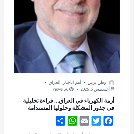
وطن برس
أهم الأخبار
,
العراق
أغسطس 5, 2026
36 views
أزمة الكهرباء في العراق… قراءة تحليلية
في جذور المشكلة وحلولها المستدامة
S
W
E
T
F
h
h
m
w
ac
أهم الأخبار
ثقافة وفنون