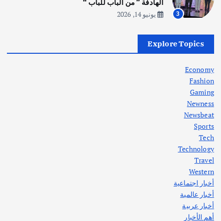
أغسطس 5, 2026
الهادفة ” من الباب للباب “
يونيو 14, 2026
3
أهم الأخبار
العراق
أزمة الكهرباء في العراق… قراءة تحليلية
Explore Topics
في جذور المشكلة وحلولها المستدامة
أغسطس 5, 2026
Economy
Fashion
Gaming
Newness
1
Newsbeat
Sports
أهم الأخبار
ثقافة وفنون
Tech
اختتام ورشة السينوغرافيا في مدينة كلباء الاماراتية
Technology
أغسطس 3, 2026
Travel
Western
أخبار اجتماعية
أهم الأخبار
جاليات
غير مصنف
أخبار عالمية
قصة نجاح العراقي عمر الشمري الذي
اصبح بطلاً لأستراليا بلعبة كمال الاجسام
أخبار عربية
يوليو 30, 2026
أهم الأخبار