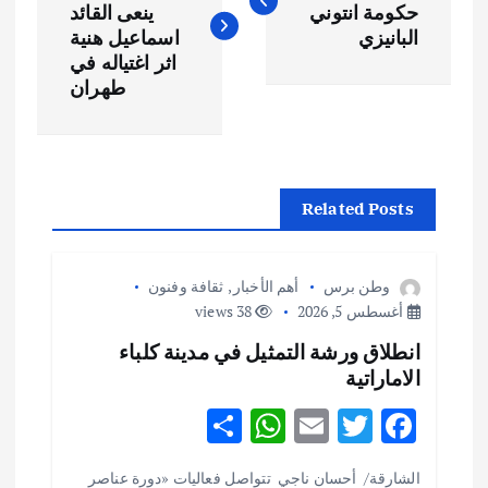
حكومة انتوني
ينعى القائد
فّ
البانيزي
اسماعيل هنية
اثر اغتياله في
ح
طهران
ا
ل
Related Posts
م
وطن برس
أهم الأخبار
,
ثقافة وفنون
ق
أغسطس 5, 2026
38 views
انطلاق ورشة التمثيل في مدينة كلباء
ا
الاماراتية
ل
S
W
E
T
F
h
h
m
w
ac
ا
الشارقة/ أحسان ناجي تتواصل فعاليات «دورة عناصر