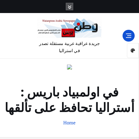
جريدة عراقية عربية مستقلة تصدر
في استراليا
في اولمبياد باريس :
أستراليا تحافظ على تألقها
Home