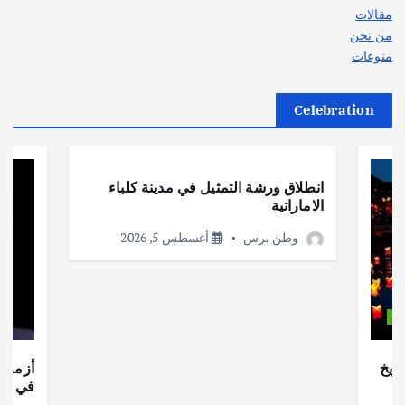
مقالات
من نحن
منوعات
Celebration
أهم الأخبار
ثقافة وفنون
انطلاق ورشة التمثيل في مدينة كلباء
الاماراتية
وطن برس
أغسطس 5, 2026
ات
ريخ
أزمة ا
في جذو