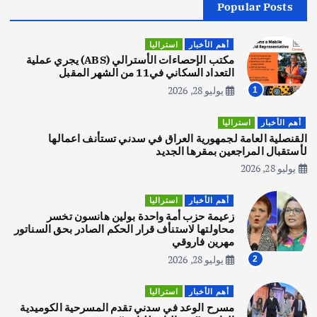
Popular Posts
أهم الأخبار
جاليات
غير مصنف
قصة نجاح العراقي عمر الشمري الذي
اصبح بطلاً لأستراليا بلعبة كمال الاجسام
أهم الأخبار
استراليا
يوليو 30, 2026
مكتب الإحصاءات الأسترالي (ABS) يجري عملية
2
التعداد السكاني في11 من الشهر المقبل
يوليو 28, 2026
1
أهم الأخبار
تحقيقات
هوي آن… مدينة الفوانيس وسحر التاريخ
أهم الأخبار
استراليا
يوليو 30, 2026
القنصلية العامة لجمهورية العراق في سدني تستأنف اعمالها
3
لأستقبال المراجعين بمقرها الجديد
يوليو 28, 2026
أهم الأخبار
استراليا
مكتب الإحصاءات الأسترالي (ABS) يجري
أهم الأخبار
استراليا
عملية التعداد السكاني في11 من الشهر
زعيمة حزب أمة واحدة بولين هانسون تخسر
المقبل
محاولتها لاستنأف قرار الحكم الصادر بحق السناتور
يوليو 28, 2026
مهرين فاروقي
4
يوليو 28, 2026
2
أهم الأخبار
ثقافة وفنون
أهم الأخبار
استراليا
انطلاق ورشة التمثيل في مدينة كلباء الاماراتية
مسرح الوعد في سدني تقدم المسرحية الكوميدية