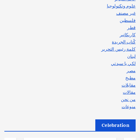
علوم وتكنولوجيا
غير مصنف
فلسطين
قطر
كاريكاتير
كُتاب الجريدة
كلمة رئيس التحرير
لبنان
لكي يا سيدتي
مصر
مطبخ
مقابلات
مقالات
من نحن
منوعات
Celebration
أهم الأخبار
ثقافة وفنون