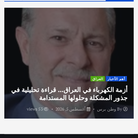
أهم الأخبار
ثقافة وفنو
ي العراق… قراءة تحليلية في
اختتام ورشة السي
حلولها المستدامة
الاماراتية
أغسطس 5, 2026
53 views
By
وطن برس
أ