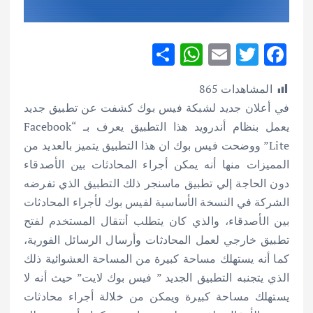
S
W
E
T
F
h
h
m
w
ac
المشاهدات
865
ar
at
ai
it
e
في أعلان جديد لشبكة فيس بوك كشفت عن تطبيق جديد
e
s
l
te
b
يعمل بنظام أندرويد هذا التطبيق يعرف بـ “Facebook
A
r
o
Lite” ووضحت فيس بوك ان هذا التطبيق يتميز بالعديد من
p
o
المميزات منها أنه يمكن أجراء المحادثات بين الأصدقاء
p
k
دون الحاجة إلي تطبيق ماسنجر ذلك التطبيق الذي تفرضه
الشركة في النسخة الأساسية لفيس بوك لأجراء المحادثات
بين الأصدقاء، والذي كان يتطلب أنتقال المستخدم لفتح
تطبيق خارجي لعمل المحادثات وأرسال الرسائل الفورية،
كما أنه يستهلك مساحة كبيرة من المساحة العشوائية ذلك
الذي يتجنبه التطبيق الجديد ” فيس بوك لايت” حيث أنه لا
يستهلك مساحة كبيرة ويمكن من خلالة أجراء محادثات