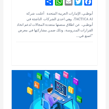
S
W
E
T
F
h
h
m
w
ac
أبوظبي، الإمارات العربية المتحدة أعلنت شركة
ar
at
ai
it
e
TACTICA AI، وهي احدى الشركات الناشئة في
e
s
l
te
b
أبوظبي، عن اطلاق منصتها متعددة المجالات لدعم اتخاذ
o
r
A
القرارات المدروسة، وذلك ضمن مشاركتها في معرض
“اصنع في…
p
o
p
k