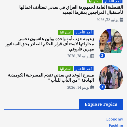
أهم الأخبار
استراليا
يوليو 30, 2026
القنصلية العامة لجمهورية العراق في سدني تستأنف اعمالها
3
لأستقبال المراجعين بمقرها الجديد
يوليو 28, 2026
أهم الأخبار
استراليا
مكتب الإحصاءات الأسترالي (ABS) يجري
أهم الأخبار
استراليا
عملية التعداد السكاني في11 من الشهر
زعيمة حزب أمة واحدة بولين هانسون تخسر
المقبل
محاولتها لاستنأف قرار الحكم الصادر بحق السناتور
يوليو 28, 2026
مهرين فاروقي
4
يوليو 28, 2026
2
أهم الأخبار
ثقافة وفنون
أهم الأخبار
استراليا
انطلاق ورشة التمثيل في مدينة كلباء الاماراتية
مسرح الوعد في سدني تقدم المسرحية الكوميدية
أغسطس 5, 2026
الهادفة ” من الباب للباب “
يونيو 14, 2026
3
أهم الأخبار
العراق
أزمة الكهرباء في العراق… قراءة تحليلية
Explore Topics
في جذور المشكلة وحلولها المستدامة
أغسطس 5, 2026
Economy
Fashion