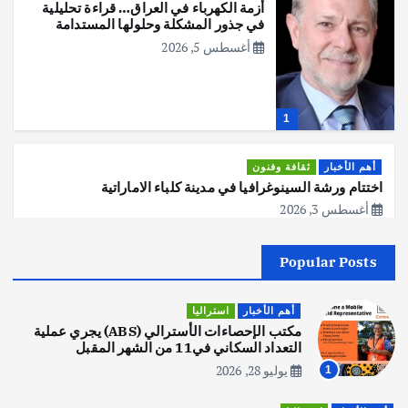
أزمة الكهرباء في العراق… قراءة تحليلية
في جذور المشكلة وحلولها المستدامة
أغسطس 5, 2026
1
أهم الأخبار
ثقافة وفنون
اختتام ورشة السينوغرافيا في مدينة كلباء الاماراتية
أغسطس 3, 2026
Popular Posts
أهم الأخبار
جاليات
غير مصنف
قصة نجاح العراقي عمر الشمري الذي
اصبح بطلاً لأستراليا بلعبة كمال الاجسام
أهم الأخبار
استراليا
يوليو 30, 2026
مكتب الإحصاءات الأسترالي (ABS) يجري عملية
2
التعداد السكاني في11 من الشهر المقبل
يوليو 28, 2026
1
أهم الأخبار
تحقيقات
هوي آن… مدينة الفوانيس وسحر التاريخ