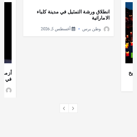
انطلاق ورشة التمثيل في مدينة كلباء
الاماراتية
وطن برس
أغسطس 5, 2026
ات
ريخ
أزمة ا
في جذو
وط