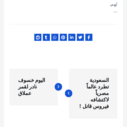
لهم.
—
ت
السعودية
اليوم خسوف
ص
تطرد عالماً
نادر لقمر
مصرياً
عملاق
فّ
لاكتشافه
فيروس قاتل !
ح