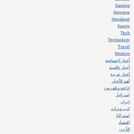
Gaming
Newness
1
Newsbeat
Sports
أهم الأخبار
ثقافة وفنون
Tech
اختتام ورشة السينوغرافيا في مدينة كلباء الاماراتية
Technology
أغسطس 3, 2026
Travel
Western
أخبار اجتماعية
أهم الأخبار
جاليات
غير مصنف
أخبار عالمية
قصة نجاح العراقي عمر الشمري الذي
اصبح بطلاً لأستراليا بلعبة كمال الاجسام
أخبار عربية
يوليو 30, 2026
أهم الأخبار
2
إذاعة وتلفزيون
إسرائيل
إيران
ادب وتراث
استراليا
اقتصاد
الأردن