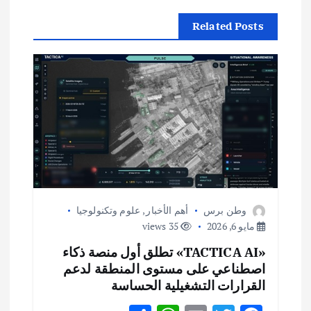
ا
Related Posts
ل
م
ق
ا
ل
ا
وطن برس
أهم الأخبار
,
علوم وتكنولوجيا
مايو 6, 2026
35 views
ت
«TACTICA AI» تطلق أول منصة ذكاء
اصطناعي على مستوى المنطقة لدعم
القرارات التشغيلية الحساسة