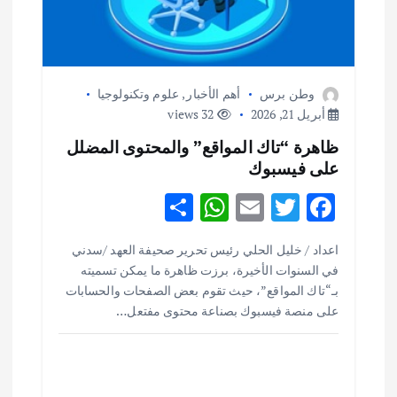
وطن برس
أهم الأخبار
,
علوم وتكنولوجيا
أبريل 21, 2026
32 views
ظاهرة “تاك المواقع” والمحتوى المضلل
على فيسبوك
S
W
E
T
F
h
h
m
w
ac
أهم الأخبار
ثقافة وفنون
اعداد / خليل الحلي رئيس تحرير صحيفة العهد /سدني
ar
at
ai
it
e
اختتام ورشة السينوغرافيا في مدينة كلباء الاماراتية
في السنوات الأخيرة، برزت ظاهرة ما يمكن تسميته
e
s
l
te
b
أغسطس 3, 2026
بـ“تاك المواقع”، حيث تقوم بعض الصفحات والحسابات
o
r
A
على منصة فيسبوك بصناعة محتوى مفتعل…
p
o
أهم الأخبار
جاليات
غير مصنف
قصة نجاح العراقي عمر الشمري الذي
p
k
اصبح بطلاً لأستراليا بلعبة كمال الاجسام