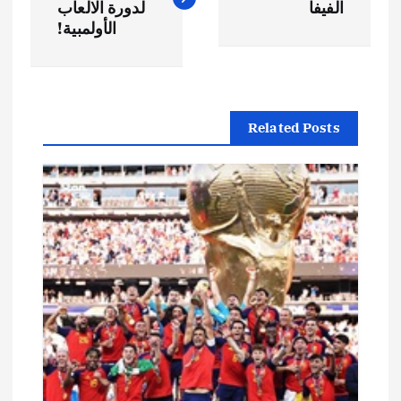
الفيفا
لدورة الالعاب
فّ
الأولمبية!
ح
ا
Related Posts
ل
م
ق
ا
ل
ا