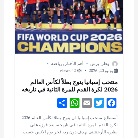
ت
وطن برس
أهم الأخبار
,
رياضة
يوليو 20, 2026
42 views
منتخب إسبانيا يتوج بطلاً لكأس العالم
2026 لكرة القدم للمرة الثانية في تاريخه
S
W
E
T
F
h
h
m
w
ac
أستطاع منتخب إسبانيا ان يتوج بطلا لكأس العالم 2026
ar
at
ai
it
e
لكرة القدم للمرة الثانية في تاريخه، بعد فوزه على
e
s
l
te
b
نظيره الأرجنتيني بهدف دون رد، فجر يوم الاثنين حسب