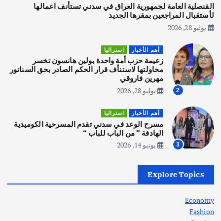
يوليو 30, 2026
القنصلية العامة لجمهورية العراق في سدني تستأنف اعمالها
3
لأستقبال المراجعين بمقرها الجديد
يوليو 28, 2026
أهم الأخبار
استراليا
مكتب الإحصاءات الأسترالي (ABS) يجري
أهم الأخبار
استراليا
عملية التعداد السكاني في11 من الشهر
زعيمة حزب أمة واحدة بولين هانسون تخسر
المقبل
محاولتها لاستنأف قرار الحكم الصادر بحق السناتور
يوليو 28, 2026
مهرين فاروقي
4
يوليو 28, 2026
2
أهم الأخبار
ثقافة وفنون
أهم الأخبار
استراليا
انطلاق ورشة التمثيل في مدينة كلباء الاماراتية
مسرح الوعد في سدني تقدم المسرحية الكوميدية
أغسطس 5, 2026
الهادفة ” من الباب للباب “
يونيو 14, 2026
3
أهم الأخبار
العراق
أزمة الكهرباء في العراق… قراءة تحليلية
Explore Topics
في جذور المشكلة وحلولها المستدامة
أغسطس 5, 2026
Economy
Fashion