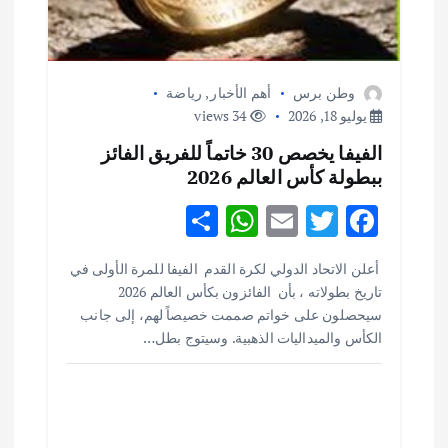
وطن برس
أهم الأخبار
,
رياضة
يوليو 18, 2026
34 views
الفيفا يخصص 30 خاتماً للفريق الفائز
ببطولة كأس العالم 2026
S
W
E
T
F
h
h
m
w
ac
أهم الأخبار
ثقافة وفنون
أعلن الاتحاد الدولي لكرة القدم الفيفا للمرة الأولى في
ar
at
ai
it
e
اختتام ورشة السينوغرافيا في مدينة كلباء الاماراتية
تاريخ بطولاته ، بأن الفائزون بكأس العالم 2026
e
s
l
te
b
أغسطس 3, 2026
سيحصلون على خواتم صممت خصيصاً لهم، إلى جانب
o
r
A
الكأس والميداليات الذهبية. وسيتوج بطل…
p
o
أهم الأخبار
جاليات
غير مصنف
قصة نجاح العراقي عمر الشمري الذي
p
k
اصبح بطلاً لأستراليا بلعبة كمال الاجسام
يوليو 30, 2026
2