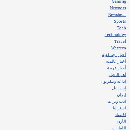
Gaming
Newness
1
Newsbeat
Sports
أهم الأخبار
ثقافة وفنون
Tech
اختتام ورشة السينوغرافيا في مدينة كلباء الاماراتية
Technology
أغسطس 3, 2026
Travel
Western
أخبار اجتماعية
أهم الأخبار
جاليات
غير مصنف
أخبار عالمية
قصة نجاح العراقي عمر الشمري الذي
اصبح بطلاً لأستراليا بلعبة كمال الاجسام
أخبار عربية
يوليو 30, 2026
أهم الأخبار
2
إذاعة وتلفزيون
إسرائيل
إيران
ادب وتراث
استراليا
اقتصاد
الأردن
الإمارات