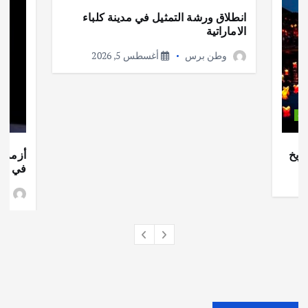
انطلاق ورشة التمثيل في مدينة كلباء
الاماراتية
وطن برس
أغسطس 5, 2026
ات
ريخ
أزمة ا
في جذو
وط