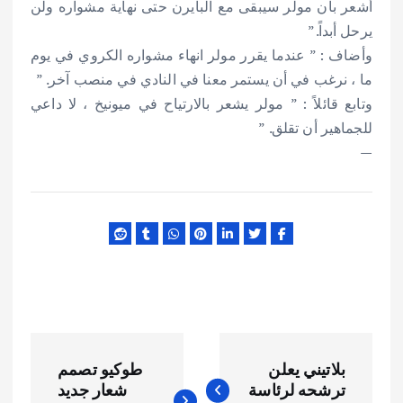
أشعر بأن مولر سيبقى مع البايرن حتى نهاية مشواره ولن
يرحل أبداً.”
وأضاف : ” عندما يقرر مولر انهاء مشواره الكروي في يوم
ما ، نرغب في أن يستمر معنا في النادي في منصب آخر. ”
وتابع قائلاً : ” مولر يشعر بالارتياح في ميونيخ ، لا داعي
للجماهير أن تقلق. ”
—
ت
بلاتيني يعلن
طوكيو تصمم
ص
ترشحه لرئاسة
شعار جديد