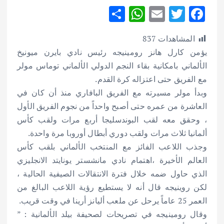
S
W
E
T
F
h
h
m
w
ac
المشاهدات
837
ar
at
ai
it
e
يؤمن كارل هانز رومينيجه رئيس نادي بايرن ميونيخ
e
s
l
te
b
الألماني بامكانية بقاء النجم الدولي الألماني توماس مولر
A
r
o
مع الفريق حتى اعتزاله كرة القدم.
p
o
وبدأ مولر مسيرته مع الفريق البافاري منذ أن كان في
p
k
العاشرة من عمره حتى أصبح واحداً من نجوم الفريق الأول
، وحقق معه لقب البوندسليجا أربع مرات ولقب كأس
ألمانيا ثلاث مرات ولقب دوري أبطال أوروبا مرة واحدة.
وجذب اللاعب الفائز مع المنتخب الألماني بلقب كأس
العالم الأخيرة ،اهتمام نادي مانشستر يونايتد الانجليزي
الذي حاول ضمه خلال فترة الانتقالات الصيفية الحالية ،
لكن روينيجه قال أنه لا يستطيع رؤية اللاعب البالغ من
العمر 25 عاماً يرحل عن ملعب أليانز أرينا في وقت قريب.
وقال رومينيجه في تصريحات لصحيفة بيلد الألمانية : ”