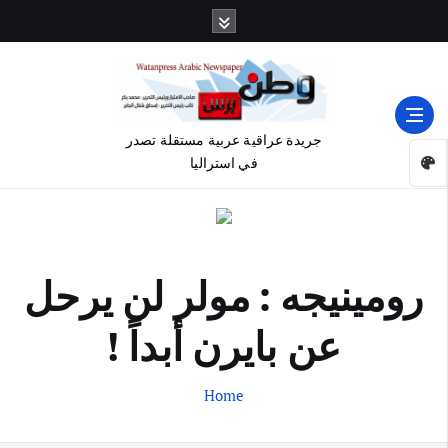
جريدة عراقية عربية مستقلة تصدر
في استراليا
رومينيجه : مولر لن يرحل
عن بايرن أبداً !
Home