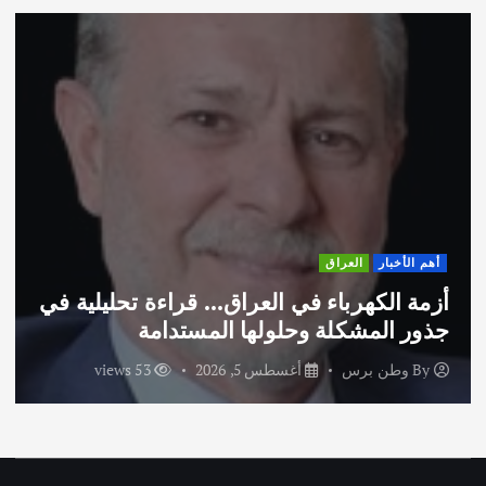
أهم الأخبار
ثقافة وفنون
ق… قراءة تحليلية في
اختتام ورشة السينوغرافي
المستدامة
الاماراتية
53 views
By
وطن برس
أغسطس 3, 2026