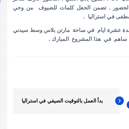
ر الحضور . تضمن الحفل كلمات للضيوف من وحي
y
صطفى في استراليا .
n
g
دة عشرة ايام في ساحة مارتن بلاس وسط سيدني
s
 ساهم في هذا المشروع المبارك .
t
s
h
y
l
n
أ
أ
بدأ العمل بالتوقيت الصيفي في استراليا
أ
أ
إ