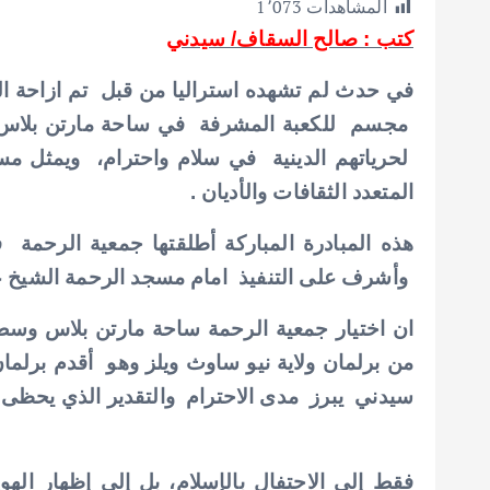
المشاهدات
1٬073
ar
at
ai
it
e
كتب : صالح السقاف/ سيدني
e
s
l
te
b
A
r
o
p
o
مجسم للكعبة المشرفة في ساحة مارتن بلاس 
p
k
لحرياتهم الدينية في سلام واحترام، ويمثل مس
المتعدد الثقافات والأديان .
هذه المبادرة المباركة أطلقتها جمعية الرحمة
وأشرف على التنفيذ امام مسجد الرحمة الشيخ ع
ان اختيار جمعية الرحمة ساحة مارتن بلاس و
من برلمان ولاية نيو ساوث ويلز وهو أقدم برلمان
سيدني يبرز مدى الاحترام والتقدير الذي يحظى ب
فقط إلى الاحتفال بالإسلام، بل إلى إظهار الهوي