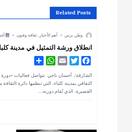
ح
Related Posts
ا
وطن برس
أهم الأخبار
,
ثقافة وفنون
أغسطس
ل
انطلاق ورشة التمثيل في مدينة كلباء 
S
W
E
T
F
م
h
h
m
w
ac
الشارقة/ أحسان ناجي تتواصل فعاليات «دورة 
ق
e
it
ai
at
ar
الثقافي بمدينة كلباء، التي تنظمها دائرة الثقافة
e
s
l
te
b
القصيرة، الذي تُقام دورته…
ا
A
r
o
p
o
ل
p
k
ا