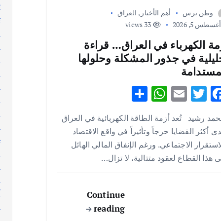
ت
وطن برس
أهم الأخبار
,
العراق
ث
غسطس 5, 2026
33 views
ج
مة الكهرباء في العراق… قراءة
ر
ليلية في جذور المشكلة وحلولها
ر
مستدامة
ر
س
S
W
E
T
F
ط
h
h
m
w
ac
ع
مد رشيد تُعد أزمة الطاقة الكهربائية في العراق
ar
at
ai
it
e
ع
ى أكثر القضايا حرجاً وتأثيراً في واقع الاقتصاد
e
s
l
te
b
غ
استقرار الاجتماعي. ورغم الإنفاق المالي الهائل
A
r
o
ف
 هذا القطاع لعقود متتالية، لا تزال…
ق
p
o
ك
p
k
ك
Continue
ك
reading
ل