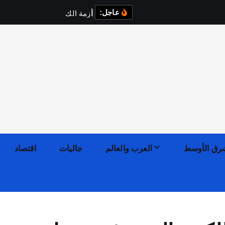
عاجل:
أ
ز
م
ة
ا
ل
ك
ه
ر
ب
ا
ء
ف
رق الأوسط
العرب والعالم
جاليات
اقتصاد