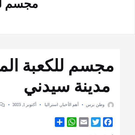
مجسم لل
مجسم للكعبة ال
مدينة سيدني
وطن برس
أهم الأخبار
,
استراليا
أكتوبر 1, 2023
S
W
E
T
F
h
h
m
w
ac