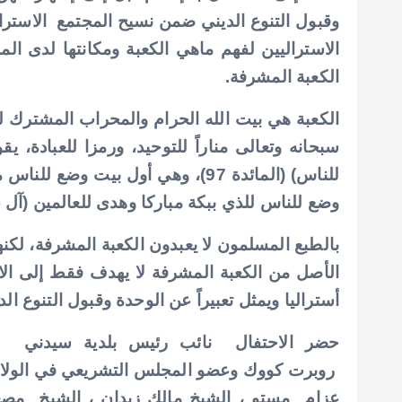
وقبول التنوع الديني ضمن نسيح المجتمع الاسترال
الاستراليين لفهم ماهي الكعبة ومكانتها لدى ال
الكعبة المشرفة.
الكعبة هي بيت الله الحرام والمحراب المشترك لن
سبحانه وتعالى مناراً للتوحيد، ورمزا للعبادة، يق
للناس) (المائدة 97)، وهي أول بيت 
وضع للناس للذي ببكة مباركا وهدى للعالمين (آل عمر
بالطبع المسلمون لا يعبدون الكعبة المشرفة، لكنه
الأصل من الكعبة المشرفة لا يهدف فقط إلى الا
أستراليا ويمثل تعبيراً عن الوحدة وقبول التنوع الد
حضر الاحتفال نائب رئيس بلدية سيدني
روبرت كووك وعضو المجلس التشريعي في الولاي
عزام مستو ، الشيخ مالك زيدان ، الشيخ مصعب 