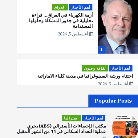
أهم الأخبار
العراق
أزمة الكهرباء في العراق… قراءة
تحليلية في جذور المشكلة وحلولها
المستدامة
أغسطس 5, 2026
1
أهم الأخبار
ثقافة وفنون
اختتام ورشة السينوغرافيا في مدينة كلباء الاماراتية
أغسطس 3, 2026
Popular Posts
أهم الأخبار
جاليات
غير مصنف
قصة نجاح العراقي عمر الشمري الذي
أهم الأخبار
استراليا
اصبح بطلاً لأستراليا بلعبة كمال
الاجسام
مكتب الإحصاءات الأسترالي (ABS) يجري
عملية التعداد السكاني في11 من الشهر المقبل
يوليو 30, 2026
2