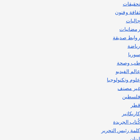
حقيقات
قافة وفنون
اليات
مضانيات
وابط صديقة
ياضة
وريا
ب وصحة
الم الفيديو
لوم وتكنولوجيا
ير مصنف
لسطين
طر
اريكاتير
ُتاب الجريدة
لمة رئيس التحرير
بنان