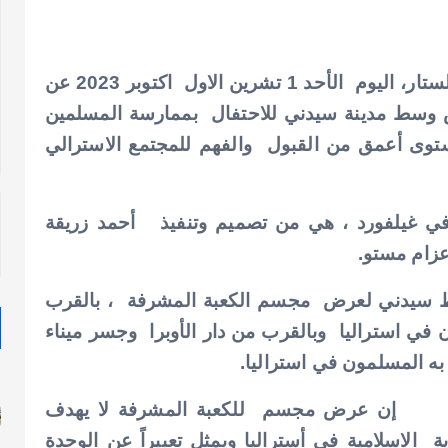
في حدث لم تشهده استراليا من قبل تم ازاحة الستار، اليوم الأحد 1 تشرين الاول اكتوبر 2023 عن
وسط مدينة سيدني للاحتفال بممارسة المسلمين
توى أعمق من القبول والفهم للمجتمع الاسترالي
 في غيلفورد ، هي من تصميم وتنفيذ أحمد زريقة
زام مستو.
سط سيدني لعرض مجسم الكعبة المشرفة ، بالقرب
 في استراليا وبالقرب من دار الأوبرا وجسر ميناء
ه المسلمون في استراليا.
إن عرض مجسم للكعبة المشرفة لا يهدف
ة الاسلامية في أستراليا ويمثل تعبيراً عن الوحدة