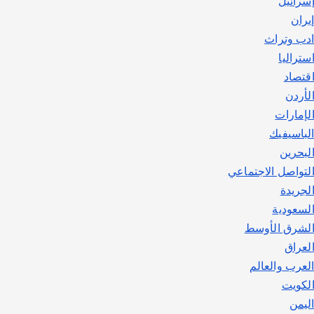
سرائيل
يوليو 30, 2026
2
يران
دب وتراث
ستراليا
قتصاد
لأردن
لإمارات
لباسيفيك
لبحرين
لتواصل الاجتماعي
لجريدة
لسعودية
لشرق الأوسط
لعراق
لعرب والعالم
لكويت
ليمن