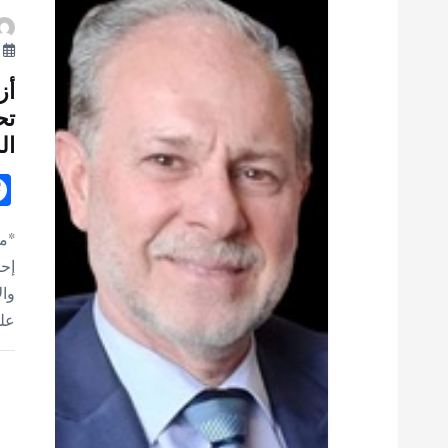
ت
أ
أز
تح
ال
*مح
إحد
وال
على