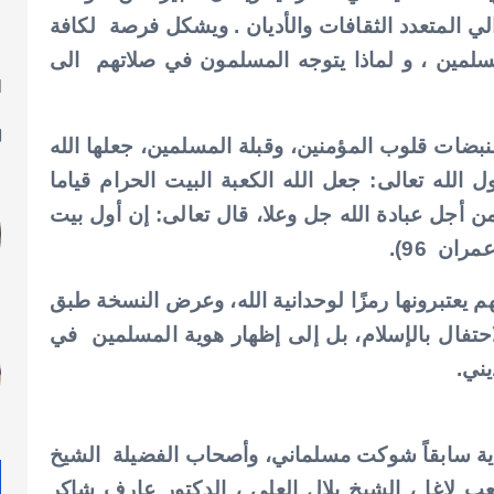
ي المتعدد الثقافات والأديان . ويشكل فرصة لكافة
مسلمين ، و لماذا يتوجه المسلمون في صلاتهم الى
ا
ل
بضات قلوب المؤمنين، وقبلة المسلمين، جعلها الله
ول الله تعالى: جعل الله الكعبة البيت الحرام قياما
وضع للناس من أجل عبادة الله جل وعلا، قال تعالى: إن أول بيت
ان 96).
م يعتبرونها رمزًا لوحدانية الله، وعرض النسخة طبق
حتفال بالإسلام، بل إلى إظهار هوية المسلمين في
يني.
ة سابقاً شوكت مسلماني،
وأصحاب الفضيلة الشيخ
لاغا ، الشيخ بلال العلي ، الدكتور عارف شاكر