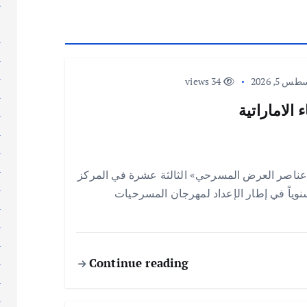
إ
إ
ا
ا
ا
 5, 2026
34 views
ا
الاماراتية
ا
ا
ا
ا
عناصر العرض المسرحي» الثالثة عشرة في المركز
ا
 سنوياً في إطار الإعداد لمهرجان المسرحيات
ا
ا
ا
ا
Continue reading
ا
ا