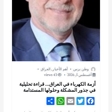
وطن برس
أهم الأخبار
,
العراق
أغسطس 5, 2026
43 views
أزمة الكهرباء في العراق… قراءة تحليلية
في جذور المشكلة وحلولها المستدامة
S
W
E
T
F
h
h
m
w
ac
أهم الأخبار
ثقافة وفنون