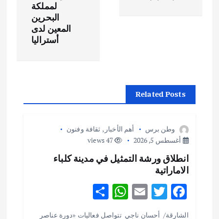
ح
ا
‬أستراليا
ل
م
ق
Related Posts
ا
وطن برس
أهم الأخبار
,
ثقافة وفنون
ل
أغسطس 5, 2026
47 views
انطلاق ورشة التمثيل في مدينة كلباء
ا
الاماراتية
ت
S
W
E
T
F
h
h
m
w
ac
الشارقة/ أحسان ناجي تتواصل فعاليات «دورة عناصر