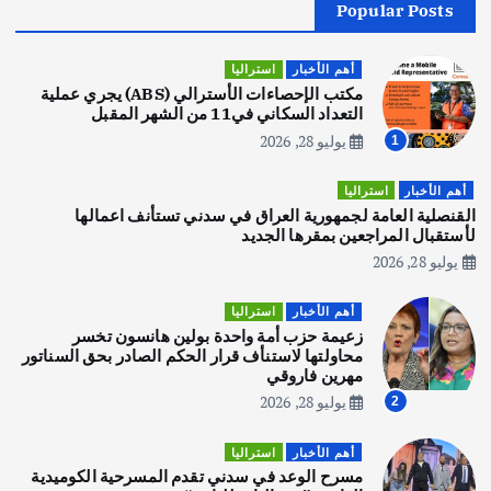
Popular Posts
أهم الأخبار
جاليات
غير مصنف
قصة نجاح العراقي عمر الشمري الذي
اصبح بطلاً لأستراليا بلعبة كمال الاجسام
أهم الأخبار
استراليا
يوليو 30, 2026
مكتب الإحصاءات الأسترالي (ABS) يجري عملية
2
التعداد السكاني في11 من الشهر المقبل
يوليو 28, 2026
1
أهم الأخبار
تحقيقات
هوي آن… مدينة الفوانيس وسحر التاريخ
أهم الأخبار
استراليا
يوليو 30, 2026
القنصلية العامة لجمهورية العراق في سدني تستأنف اعمالها
3
لأستقبال المراجعين بمقرها الجديد
يوليو 28, 2026
أهم الأخبار
استراليا
مكتب الإحصاءات الأسترالي (ABS) يجري
أهم الأخبار
استراليا
عملية التعداد السكاني في11 من الشهر
زعيمة حزب أمة واحدة بولين هانسون تخسر
المقبل
محاولتها لاستنأف قرار الحكم الصادر بحق السناتور
يوليو 28, 2026
مهرين فاروقي
4
يوليو 28, 2026
2
أهم الأخبار
ثقافة وفنون
أهم الأخبار
استراليا
انطلاق ورشة التمثيل في مدينة كلباء الاماراتية
مسرح الوعد في سدني تقدم المسرحية الكوميدية