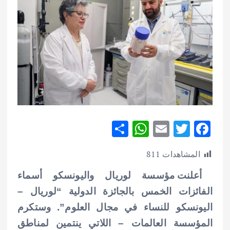
S
W
E
T
F
h
h
m
w
ac
المشاهدات
811
ar
at
ai
it
e
e
s
l
te
b
أعلنت مؤسسة لوريال واليونسكو أسماء
A
r
o
الفائزات الخمس بالجائزة الدولية “لوريال –
p
o
اليونسكو للنساء في مجال العلوم”. وستكرم
p
k
المؤسسة العالمات – اللاتي ينتمين لمناطق