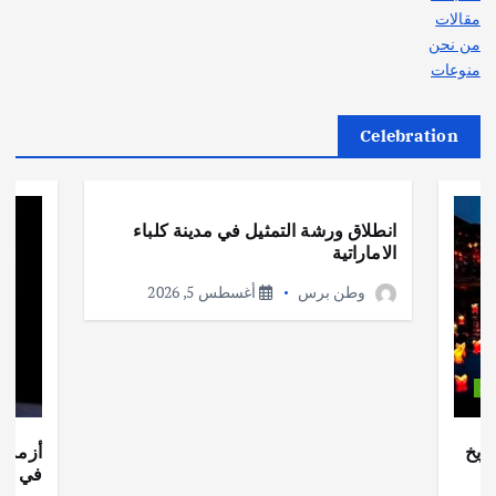
مقالات
من نحن
منوعات
Celebration
أهم الأخبار
ثقافة وفنون
انطلاق ورشة التمثيل في مدينة كلباء
الاماراتية
وطن برس
أغسطس 5, 2026
ات
ريخ
أزمة ا
في جذو