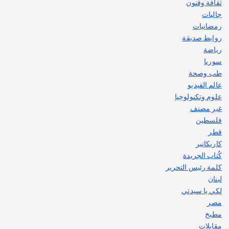
ثقافة وفنون
جاليات
رمضانيات
روابط صديقة
رياضة
سوريا
طب وصحة
عالم الفيديو
علوم وتكنولوجيا
غير مصنف
فلسطين
قطر
كاريكاتير
كُتاب الجريدة
كلمة رئيس التحرير
لبنان
لكي يا سيدتي
مصر
مطبخ
مقابلات