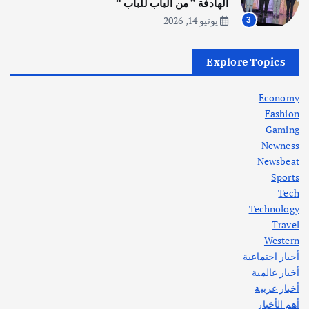
أغسطس 5, 2026
الهادفة ” من الباب للباب “
يونيو 14, 2026
3
أهم الأخبار
العراق
أزمة الكهرباء في العراق… قراءة تحليلية
Explore Topics
في جذور المشكلة وحلولها المستدامة
أغسطس 5, 2026
Economy
Fashion
Gaming
Newness
1
Newsbeat
Sports
أهم الأخبار
ثقافة وفنون
Tech
اختتام ورشة السينوغرافيا في مدينة كلباء الاماراتية
Technology
أغسطس 3, 2026
Travel
Western
أخبار اجتماعية
أهم الأخبار
جاليات
غير مصنف
أخبار عالمية
قصة نجاح العراقي عمر الشمري الذي
اصبح بطلاً لأستراليا بلعبة كمال الاجسام
أخبار عربية
يوليو 30, 2026
أهم الأخبار