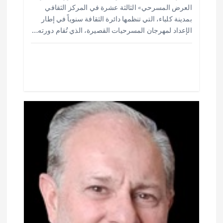
ar
at
ai
it
e
العرض المسرحي» الثالثة عشرة في المركز الثقافي
e
s
l
te
b
بمدينة كلباء، التي تنظمها دائرة الثقافة سنوياً في إطار
o
r
A
الإعداد لمهرجان المسرحيات القصيرة، الذي تُقام دورته…
p
o
p
k