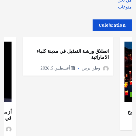
منوعات
Celebration
أهم الأخبار
ثقافة وفنون
انطلاق ورشة التمثيل في مدينة كلباء
الاماراتية
وطن برس
أغسطس 5, 2026
ات
ريخ
أزمة ا
في جذو
وط