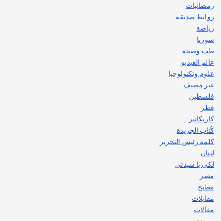
رمضانيات
روابط صديقة
رياضة
سوريا
طب وصحة
عالم الفيديو
علوم وتكنولوجيا
غير مصنف
فلسطين
قطر
كاريكاتير
كُتاب الجريدة
كلمة رئيس التحرير
لبنان
لكي يا سيدتي
مصر
مطبخ
مقابلات
مقالات
من نحن