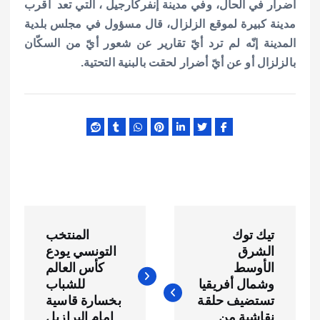
أضرار في الحال، وفي مدينة إنفركارجيل ، التي تعد أقرب
مدينة كبيرة لموقع الزلزال، قال مسؤول في مجلس بلدية
المدينة إنّه لم ترد أيّ تقارير عن شعور أيّ من السكّان
بالزلزال أو عن أيّ أضرار لحقت بالبنية التحتية.
ت
تيك توك
المنتخب
ص
الشرق
التونسي يودع
الأوسط
كأس العالم
فّ
وشمال أفريقيا
للشباب
تستضيف حلقة
بخسارة قاسية
نقاشية من
امام البرازيل