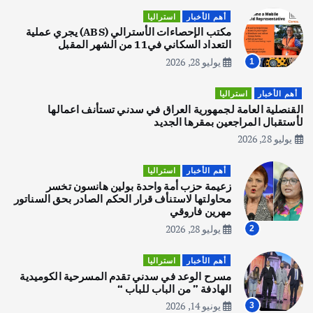
اصبح بطلاً لأستراليا بلعبة كمال الاجسام
أهم الأخبار
استراليا
يوليو 30, 2026
مكتب الإحصاءات الأسترالي (ABS) يجري عملية
2
التعداد السكاني في11 من الشهر المقبل
يوليو 28, 2026
1
أهم الأخبار
تحقيقات
هوي آن… مدينة الفوانيس وسحر التاريخ
أهم الأخبار
استراليا
يوليو 30, 2026
القنصلية العامة لجمهورية العراق في سدني تستأنف اعمالها
3
لأستقبال المراجعين بمقرها الجديد
يوليو 28, 2026
أهم الأخبار
استراليا
مكتب الإحصاءات الأسترالي (ABS) يجري
أهم الأخبار
استراليا
عملية التعداد السكاني في11 من الشهر
زعيمة حزب أمة واحدة بولين هانسون تخسر
المقبل
محاولتها لاستنأف قرار الحكم الصادر بحق السناتور
يوليو 28, 2026
مهرين فاروقي
4
يوليو 28, 2026
2
أهم الأخبار
ثقافة وفنون
أهم الأخبار
استراليا
انطلاق ورشة التمثيل في مدينة كلباء الاماراتية
مسرح الوعد في سدني تقدم المسرحية الكوميدية
أغسطس 5, 2026
الهادفة ” من الباب للباب “
يونيو 14, 2026
3