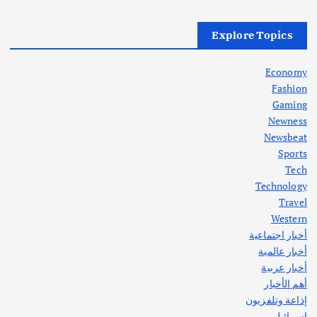
أهم الأخبار
العراق
أزمة الكهرباء في العراق… قراءة تحليلية
Explore Topics
في جذور المشكلة وحلولها المستدامة
أغسطس 5, 2026
Economy
Fashion
Gaming
Newness
1
Newsbeat
Sports
أهم الأخبار
ثقافة وفنون
Tech
اختتام ورشة السينوغرافيا في مدينة كلباء الاماراتية
Technology
أغسطس 3, 2026
Travel
Western
أخبار اجتماعية
أهم الأخبار
جاليات
غير مصنف
أخبار عالمية
قصة نجاح العراقي عمر الشمري الذي
اصبح بطلاً لأستراليا بلعبة كمال الاجسام
أخبار عربية
يوليو 30, 2026
أهم الأخبار
2
إذاعة وتلفزيون
إسرائيل