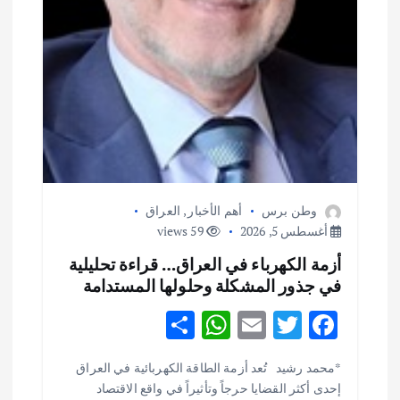
وطن برس
أهم الأخبار
,
العراق
أغسطس 5, 2026
59 views
أزمة الكهرباء في العراق… قراءة تحليلية
في جذور المشكلة وحلولها المستدامة
S
W
E
T
F
h
h
m
w
ac
أهم الأخبار
ثقافة وفنون
*محمد رشيد تُعد أزمة الطاقة الكهربائية في العراق
ar
at
ai
it
e
اختتام ورشة السينوغرافيا في مدينة كلباء الاماراتية
إحدى أكثر القضايا حرجاً وتأثيراً في واقع الاقتصاد