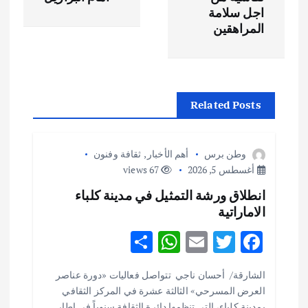
ح
اجل سلامة
المراهقين
ا
ل
م
Related Posts
ق
وطن برس
أهم الأخبار
,
ثقافة وفنون
ا
أغسطس 5, 2026
67 views
انطلاق ورشة التمثيل في مدينة كلباء
ل
الاماراتية
ا
S
W
E
T
F
h
h
m
w
ac
ت
الشارقة/ أحسان ناجي تتواصل فعاليات «دورة عناصر
ar
at
ai
it
e
العرض المسرحي» الثالثة عشرة في المركز الثقافي
بمدينة كلباء، التي تنظمها دائرة الثقافة سنوياً في إطار