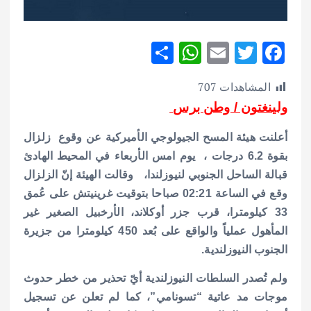
S
W
E
T
F
h
h
m
w
ac
المشاهدات
707
ar
at
ai
it
e
ولينغتون / وطن برس
e
s
l
te
b
A
r
o
أعلنت هيئة المسح الجيولوجي الأميركية عن وقوع زلزال
p
o
بقوة 6.2 درجات ، يوم امس الأربعاء في المحيط الهادئ
قبالة الساحل الجنوبي لنيوزلندا،
وقالت الهيئة إنّ الزلزال
p
k
وقع في الساعة 02:21 صباحا بتوقيت غرينيتش على عُمق
33 كيلومترا، قرب جزر أوكلاند، الأرخبيل الصغير غير
المأهول عملياً والواقع على بُعد 450 كيلومترا من جزيرة
الجنوب النيوزلندية.
ولم تُصدر السلطات النيوزلندية أيّ تحذير من خطر حدوث
موجات مد عاتية “تسونامي”، كما لم تعلن عن تسجيل