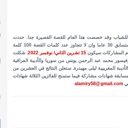
ا
ل
ية للشباب وقد خصصت هذا العام للقصة القصيرة جدا. حددت
شروط المشاركة في المسابقة في ان لا يتجاوز عمر المتسابق 30 عاما وان لا تتجاوز عدد كلمات القصة 100 كلمة
لام المشاركات سيكون
15 تشرين الثاني/ نوفمبر 2022
. شكلت
روفيسور محمد عبد الرحمن يونس من سوريا والأديبة العراقية
أديبة المغربيية ليلى مهيدرة. ستعلن النتائج في العشرين من
وسيمنح المشاركون بالمسابقة شهادات مشاركة فيما ستمنح للفائزين الثلاثة شهادات
ني
alamiry58@gmail.com