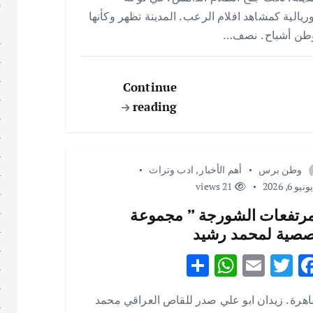
إ
e
s
l
te
b
يالية كمشاهد افلام الرعب . المدينة تظهر وكأنها
إ
A
r
o
طن أشباح . نصف…
ا
p
o
ا
p
k
ا
Continue
ا
reading
ا
ا
ا
وطن برس
أهم الأخبار
,
ادب وتراث
ا
نيو 6, 2026
21 views
ا
ا
رتفعات الشورجة ” مجموعة
ا
صية لمحمد رشيد
ا
S
W
E
T
F
ا
h
h
m
w
ac
ا
اهرة . زيدان ابو علي صدر للقاص العراقي محمد
ا
ar
at
ai
it
e