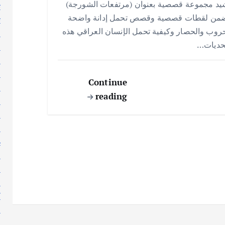
يد مجموعة قصصية بعنوان (مرتفعات الشورجة)
ت
e
s
l
te
b
ضمن لقطات قصصية وقصص تحمل إدانة واضحة
ث
A
r
o
روب والحصار وكيفية تحمل الإنسان العراقي هذه
ج
p
o
تحديات…
ر
p
k
ر
ر
Continue
س
reading
ط
ع
ع
غ
ف
ق
ك
ك
ك
ل