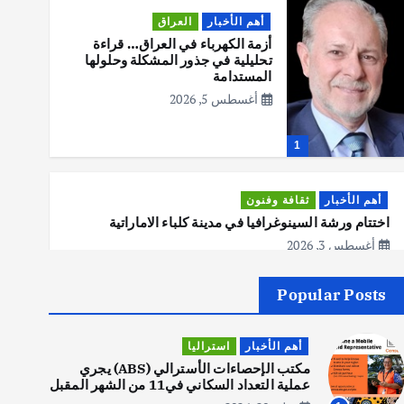
أهم الأخبار
العراق
أزمة الكهرباء في العراق… قراءة
تحليلية في جذور المشكلة وحلولها
المستدامة
أغسطس 5, 2026
1
أهم الأخبار
ثقافة وفنون
اختتام ورشة السينوغرافيا في مدينة كلباء الاماراتية
أغسطس 3, 2026
Popular Posts
أهم الأخبار
جاليات
غير مصنف
قصة نجاح العراقي عمر الشمري الذي
أهم الأخبار
استراليا
اصبح بطلاً لأستراليا بلعبة كمال
الاجسام
مكتب الإحصاءات الأسترالي (ABS) يجري
عملية التعداد السكاني في11 من الشهر المقبل
يوليو 30, 2026
2