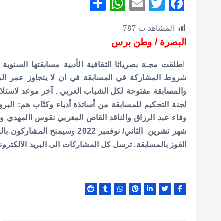
S
W
E
T
F
h
h
m
w
ac
المشاهدات
787
ar
at
ai
it
e
البصرة / وطن برس
e
s
l
te
b
A
r
o
اطلقت مجلة بصرياثا الثقافية الأدبية مسابقتها السنو
p
o
والمسابقة مفتوحة لكل الشباب العربي . آخر موعد لاست
p
k
لجنة التحكيم للمسابقة من أساتذة أدباء وكتّاب هم: الب
وفاء عبد الرزاق والناقد القاص المغربي نقوس االمهدي وال
شهر تشرين الثاني/ نوفمبر 2022 
الفوز بالمسابقة. ترسل كل المشاركات الى البريد الالكترو