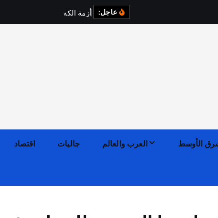
عاجل:
أ
ز
م
ة
ا
ل
ك
ه
ر
ب
ا
ء
ف
ي
رق الأوسط
العرب والعالم
جاليات
اقتصاد