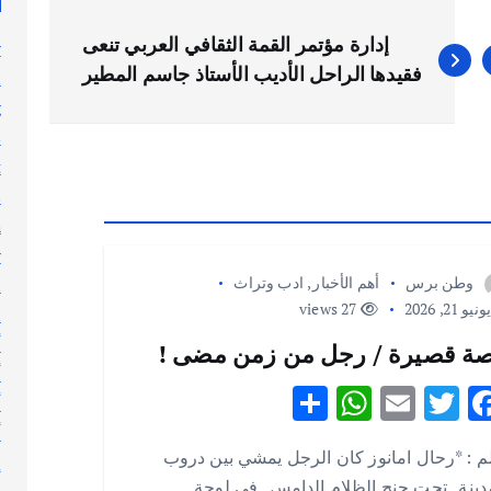
إدارة مؤتمر القمة الثقافي العربي تنعى
y
فقيدها الراحل الأديب الأستاذ جاسم المطير
n
g
s
t
s
h
y
وطن برس
أهم الأخبار
,
ادب وتراث
l
نيو 21, 2026
27 views
n
أ
ة قصيرة / رجل من زمن مضى !
أ
S
W
E
T
F
أ
h
h
m
w
ac
أ
م : *رحال امانوز كان الرجل يمشي بين دروب
ar
at
ai
it
e
إ
دينة . تحت جنح الظلام الدامس . في لوحة