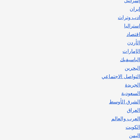
سرائيل
يوليو 30, 2026
2
يران
دب وتراث
ستراليا
قتصاد
لأردن
لإمارات
لباسيفيك
لبحرين
لتواصل الاجتماعي
لجريدة
لسعودية
لشرق الأوسط
لعراق
لعرب والعالم
لكويت
ليمن