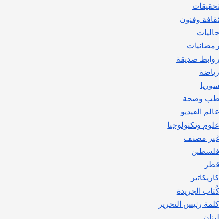
حقيقات
قافة وفنون
اليات
مضانيات
وابط صديقة
ياضة
وريا
ب وصحة
الم الفيديو
لوم وتكنولوجيا
ير مصنف
لسطين
طر
اريكاتير
ُتاب الجريدة
لمة رئيس التحرير
بنان