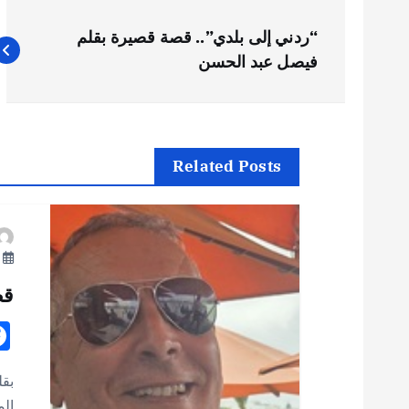
ت
“ردني إلى بلدي”.. قصة قصيرة بقلم
ص
فيصل عبد الحسن
فّ
ح
Related Posts
ا
يو
ل
قص
م
ق
بقل
الم