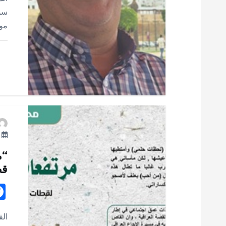
ا
سور
مو
ل
ا
ت
يو
“م
قص
الق