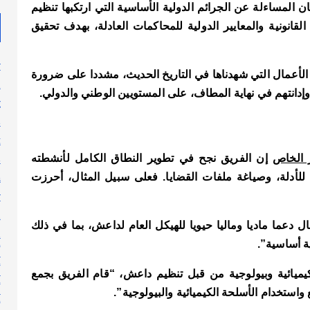
المساءلة عن الجرائم الدولية الأساسية التي ارتكبها تنظيم
انونية والمعايير الدولية للمحاكمات العادلة، بهدف تحقيق
y
 الأعمال التي شهدناها في التاريخ الحديث، مشددا على ضرورة
n
إدانتهم في نهاية المطاف، على المستويين الوطني والدولي.
g
s
t
s
 الخاص
إن الفريق نجح في تطوير النطاق الكامل لأنشطته
h
 للأدلة، وصياغة ملفات القضايا. فعلى سبيل المثال، أحرزت
y
l
 دعما ماديا وماليا حيويا للهيكل العام لداعش، بما في ذلك
n
ة أساسية”.
أ
أ
يميائية وبيولوجية من قبل تنظيم داعش، “قام الفريق بجمع
أ
 واستخدام الأسلحة الكيميائية والبيولوجية”.
أ