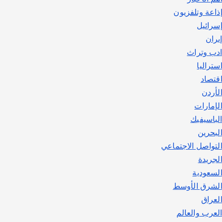
اصبح بطلاً لأستراليا بلعبة كمال
ذاعة وتلفزيون
الاجسام
سرائيل
يوليو 30, 2026
2
يران
دب وتراث
ستراليا
قتصاد
لأردن
لإمارات
لباسيفيك
لبحرين
لتواصل الاجتماعي
لجريدة
لسعودية
لشرق الأوسط
لعراق
لعرب والعالم