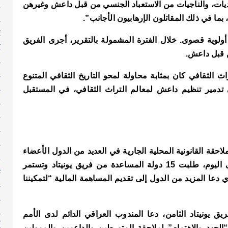
ا
زيديات، والناجيات من الاستعباد الجنسي من قبل داعش وغيرهن
ا
ا في ذلك المقاتلون الإرهابيون الأجانب”.
ت
أولوية قصوى. خلال الفترة المشمولة بالتقرير، أجرى الفريق
ث
ن قبل داعش.
ج
ر
الثقافي كان بمثابة محاولة لمحو التاريخ الثقافي المتنوع
ر
في تدمير تنظيم داعش لمعالم التراث الثقافي، في المستقبل
ر
س
ط
ع
لاحقة القانونية المحلية الجارية في العديد من الدول الأعضاء
ع
في الأمم المتحدة، بالتشاور مع الحكومة العراقية. وحتى اليوم، طلبت 15 دولة المساعدة من فريق يونيتاد وتستمر
غ
 دعا ا
لمزيد من الدول إلى تقديم المساهمة المالية “لتمكيننا
ف
ق
ك
ق يونيتاد
الثامن، دعا المندوب العراقي الدائم
لدى الأمم
ك
الجهد والاهتمام” لملاحقة المتورطين والداعمين والممولين