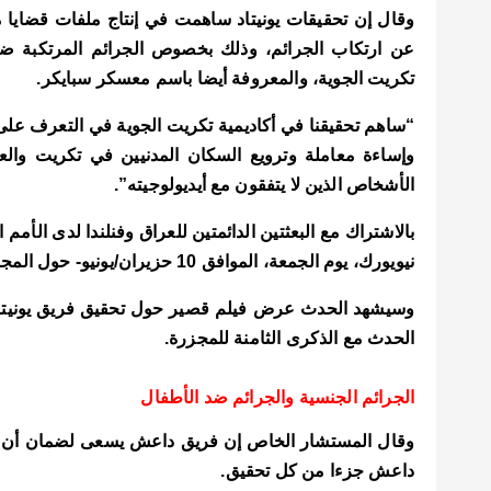
وقال إن تحقيقات يونيتاد ساهمت في إنتاج ملفات قضايا 
عن ارتكاب الجرائم، وذلك بخصوص الجرائم المرتكبة ضد 
تكريت الجوية
، والمعروفة أيضا باسم معسكر سبايكر
.
“ساهم تحقيقنا في أكاديمية تكريت الجوية في التعرف على
وإساءة معاملة وترويع السكان المدنيين في تكريت و
الأشخاص الذين لا يتفقون مع أيديولوجيته”.
بالاشتراك مع البعثتين الدائمتين للعراق وفنلندا لدى الأمم
نيويورك، يوم الجمعة، الموافق 10 حزيران
/
يونيو- حول المج
وسيشهد الحدث عرض فيلم قصير حول تحقيق فريق يونيتاد،
الحدث مع الذكرى الثامنة للمجزرة.
الجرائم الجنسية
والجرائم ضد الأطفال
وقال المستشار الخاص إن فريق داعش يسعى لضمان أن تكون
داعش جزءا من كل تحقيق.