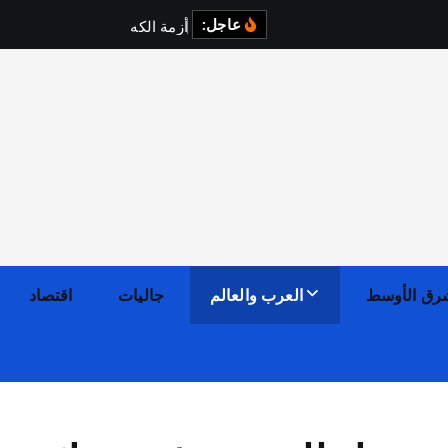
عاجل:
أ
ز
م
ة
ا
ل
ك
ه
ر
ب
ا
ء
ف
ي
رق الأوسط
العرب والعالم
جاليات
اقتصاد