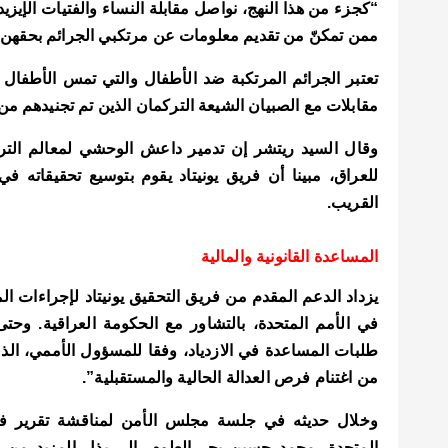
“كجزء من هذا النهج، نواصل مقابلة النساء والفتيات الإي
ممن تمكنّ من تقديم معلومات عن مرتكبي الجرائم بحقهن، بم
تعتبر الجرائم المرتكبة ضد الأطفال والتي تمس الأطفال 
مقابلات مع الصبيان الشيعة التركمان الذين تم تجنيدهم م
وقال السيد ريتشر إن تدمير داعش الوحشي لمعالم التراث 
للعراق، مبينا أن فريق يونيتاد يقوم بتوسيع تحقيقاته 
القريب.
المساعدة القانونية والمالية
يزداد الدعم المقدم من فريق التحقيق يونيتاد لإجراءات الم
طلبات المساعدة في الازدياد، وفقا للمسؤول الأممي، الذي
من اغتنام فرص العدالة الحالية والمستقبلية”.
وخلال حديثه في جلسة مجلس الأمن لمناقشة تقرير فري
المتحدة، محمد حسين بحر العلوم،
إلى بذل المزيد من “