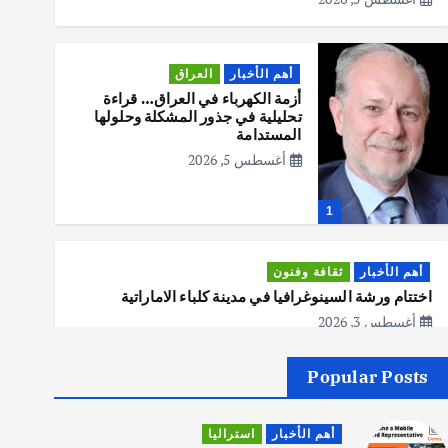
أهم الأخبار
العراق
أزمة الكهرباء في العراق… قراءة
تحليلية في جذور المشكلة وحلولها
المستدامة
أغسطس 5, 2026
1
أهم الأخبار
ثقافة وفنون
اختتام ورشة السينوغرافيا في مدينة كلباء الاماراتية
أغسطس 3, 2026
Popular Posts
أهم الأخبار
جاليات
غير مصنف
قصة نجاح العراقي عمر الشمري الذي
أهم الأخبار
استراليا
اصبح بطلاً لأستراليا بلعبة كمال