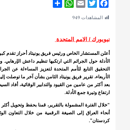
S
W
E
T
F
h
h
m
w
ac
المشاهدات
949
ar
at
ai
it
e
e
s
l
te
b
A
r
o
نيويورك / الامم المتحدة
p
o
أعلن المستشار الخاص ورئيس فريق يونيتاد أحراز تقدم كبي
p
k
الأدلة حول الجرائم التي ارتكبها تنظيم داعش الإرهابي.
و
التحقيق التابع للأمم المتحدة لتعزيز المساءلة عن ال
الأربعاء، تقرير فريق يونيتاد الثامن بشأن آخر ما توصلت إل
بعد أكثر من عامين من القيود والتدابير الوقائية، أفاد الس
ارتفاع وتيرة جمع الأدلة.
أنحاء العراق
إ
لى الصيغة الرقمية من خلال التعاون الوث
كردستان”.