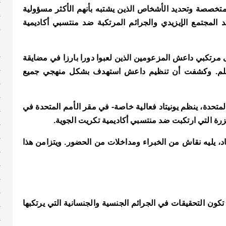
متخصصة وتحديد الأشخاص الذين يشتبه بأنهم الأكثر مسؤولية
إ
المجتمع الإيزيدي
والجرائم المرتكبة ضد منتسبي أكاديمية
إ
إ
ا
 مرتكبي داعش المزعومين الذين لعبوا دورا بارزا في مضايقة
ا
العلم. وكشفت أن تنظيم داعش استهدف بشكل منهجي جميع
ا
ا
ا
 المتحدة، ينظم يونيتاد فعالية خاصة- في مقر الأمم المتحدة في
ا
زرة التي ارتكبت ضد منتسبي أكاديمية تكريت الجوية.
ا
 يليه نقاش من الخبراء ومداخلات من الحضور. ويتزامن هذا
ا
ا
ا
ا
ا
 التحقيقات في الجرائم الجنسية والجنسانية التي يرتكبها
ا