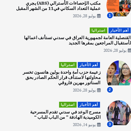
الاجسام
مكتب الإحصاءات الأسترالي (ABS) يجري
عملية التعداد السكاني في11 من الشهر المقبل
يوليو 30, 2026
2
يوليو 28, 2026
1
أهم الأخبار
استراليا
أهم الأخبار
تحقيقات
لقنصلية العامة لجمهورية العراق في سدني تستأنف اعمالها
هوي آن… مدينة الفوانيس وسحر
أستقبال المراجعين بمقرها الجديد
التاريخ
يوليو 28, 2026
يوليو 30, 2026
3
أهم الأخبار
استراليا
زعيمة حزب أمة واحدة بولين هانسون تخسر
أهم الأخبار
استراليا
محاولتها لاستنأف قرار الحكم الصادر بحق
مكتب الإحصاءات الأسترالي (ABS)
السناتور مهرين فاروقي
يجري عملية التعداد السكاني في11
يوليو 28, 2026
2
من الشهر المقبل
يوليو 28, 2026
4
أهم الأخبار
استراليا
مسرح الوعد في سدني تقدم المسرحية
الكوميدية الهادفة ” من الباب للباب “
أهم الأخبار
ثقافة وفنون
يونيو 14, 2026
3
انطلاق ورشة التمثيل في مدينة كلباء الاماراتية