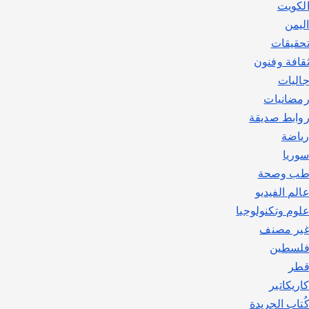
لكويت
ليمن
حقيقات
قافة وفنون
اليات
مضانيات
وابط صديقة
ياضة
وريا
ب وصحة
الم الفيديو
لوم وتكنولوجيا
ير مصنف
لسطين
طر
اريكاتير
ُتاب الجريدة