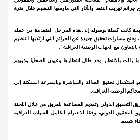
ك
 جرائم تهريب النفط والآثار التي مارسها التنظيم خلال فترة
ل
ل
همة كانت كفيلة بوصوله إلى هذه المراحل المتقدمة من عمله
م
وفتح مسارات تحقيق جديدة عن الجرائم التي ارتكبها التنظيم
م
بالتعاون مع الجهات الوطنية العراقية”.
م
م
ما زالت بالانتظار وقد طال انتظارها وعيون الضحايا وذويهم
م
م
هو استكمال تحقيق العدالة والمباشرة وبالسرعة الممكنة إلى
محاكم الوطنية العراقية.
ريق التحقيق الدولي وتقديم المساعدة للفريق من خلال اللجنة
 التحقيق الدولي، وفقا للاحترام الكامل للسيادة العراقية
ناء شعبه
.