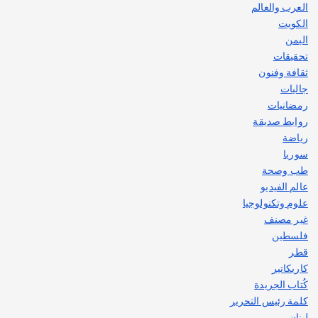
العرب والعالم
الكويت
اليمن
تحقيقات
ثقافة وفنون
جاليات
رمضانيات
روابط صديقة
رياضة
سوريا
طب وصحة
عالم الفيديو
علوم وتكنولوجيا
غير مصنف
فلسطين
قطر
كاريكاتير
كُتاب الجريدة
كلمة رئيس التحرير
لبنان