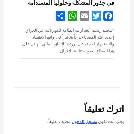
في جذور المشكلة وحلولها المستدامة
S
W
E
T
F
h
h
m
w
ac
أهم الأخبار
ثقافة وفنون
*محمد رشيد تُعد أزمة الطاقة الكهربائية في العراق
ar
at
ai
it
e
اختتام ورشة السينوغرافيا في مدينة كلباء الاماراتية
إحدى أكثر القضايا حرجاً وتأثيراً في واقع الاقتصاد
e
s
l
te
b
أغسطس 3, 2026
والاستقرار الاجتماعي. ورغم الإنفاق المالي الهائل على
o
r
A
هذا القطاع لعقود متتالية، لا تزال…
p
o
أهم الأخبار
جاليات
غير مصنف
قصة نجاح العراقي عمر الشمري الذي
p
k
اصبح بطلاً لأستراليا بلعبة كمال الاجسام
يوليو 30, 2026
2
أهم الأخبار
تحقيقات
اترك تعليقاً
هوي آن… مدينة الفوانيس وسحر التاريخ
يوليو 30, 2026
3
يجب أنت تكون
مسجل الدخول
لتضيف تعليقاً.
أهم الأخبار
استراليا