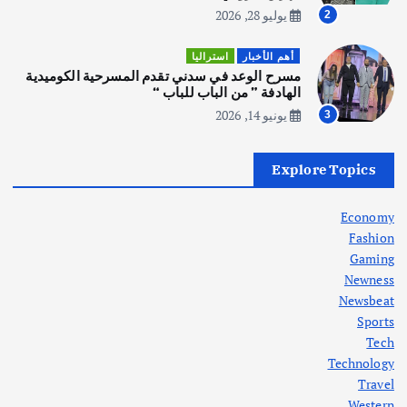
يوليو 28, 2026
2
أهم الأخبار
ثقافة وفنون
أهم الأخبار
استراليا
انطلاق ورشة التمثيل في مدينة كلباء الاماراتية
مسرح الوعد في سدني تقدم المسرحية الكوميدية
أغسطس 5, 2026
الهادفة ” من الباب للباب “
يونيو 14, 2026
3
أهم الأخبار
العراق
أزمة الكهرباء في العراق… قراءة تحليلية
Explore Topics
في جذور المشكلة وحلولها المستدامة
أغسطس 5, 2026
Economy
Fashion
Gaming
Newness
1
Newsbeat
Sports
أهم الأخبار
ثقافة وفنون
Tech
اختتام ورشة السينوغرافيا في مدينة كلباء الاماراتية
Technology
أغسطس 3, 2026
Travel
Western