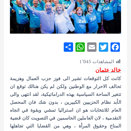
S
W
E
T
F
h
h
m
w
ac
المشاهدات
1٬045
ar
at
ai
it
e
خالد عثمان
e
s
l
te
b
كانت كل التوقعات تشير الى فوز حزب العمال وهزيمة
A
r
o
تحالف الاحرار مع الوطنين ولكن لم يكن هنالك توقع ان
p
o
تتغير الساحة السياسية بهذه الدراماتيكية، لقد انتهى والى
p
k
الأبد نظام الحزبيين الكبيرين ، بدون شك فان المحصل
العام للانتخابات هو ان استراليا تمشي وبقوة في اتجاه
التقدمية ، لان العاملين الحاسمين في التصويت كان قضية
المناخ وحقوق المرأة ، وهي من القضايا التي تجاهلها