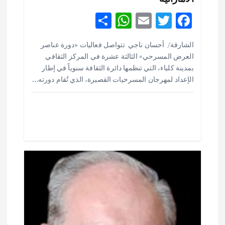
ل
S
W
E
T
F
ا
h
h
m
w
ac
الشارقة/ أحسان ناجي تتواصل فعاليات «دورة عناصر
ar
at
ai
it
e
ت
العرض المسرحي» الثالثة عشرة في المركز الثقافي
e
s
l
te
b
بمدينة كلباء، التي تنظمها دائرة الثقافة سنوياً في إطار
o
r
A
الإعداد لمهرجان المسرحيات القصيرة، الذي تُقام دورته…
p
o
p
k