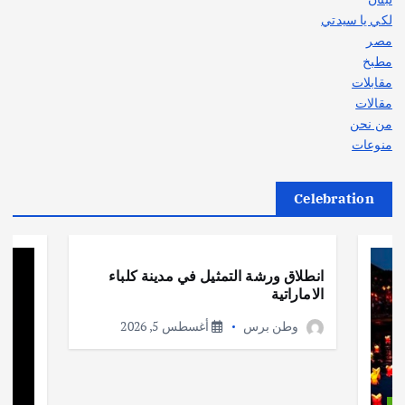
لكي يا سيدتي
مصر
مطبخ
مقابلات
مقالات
من نحن
منوعات
Celebration
أهم الأخبار
ثقافة وفنون
انطلاق ورشة التمثيل في مدينة كلباء
الاماراتية
وطن برس
أغسطس 5, 2026
ات