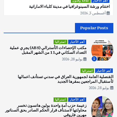
أهم الأخبار
ثقافة وفنون
اختتام ورشة السينوغرافيا في مدينة كلباء الاماراتية
أغسطس 3, 2026
Popular Posts
أهم الأخبار
جاليات
غير مصنف
قصة نجاح العراقي عمر الشمري الذي
اصبح بطلاً لأستراليا بلعبة كمال الاجسام
أهم الأخبار
استراليا
يوليو 30, 2026
مكتب الإحصاءات الأسترالي (ABS) يجري عملية
2
التعداد السكاني في11 من الشهر المقبل
يوليو 28, 2026
1
أهم الأخبار
تحقيقات
هوي آن… مدينة الفوانيس وسحر التاريخ
أهم الأخبار
استراليا
يوليو 30, 2026
القنصلية العامة لجمهورية العراق في سدني تستأنف اعمالها
3
لأستقبال المراجعين بمقرها الجديد
يوليو 28, 2026
أهم الأخبار
استراليا
مكتب الإحصاءات الأسترالي (ABS) يجري
أهم الأخبار
استراليا
عملية التعداد السكاني في11 من الشهر
زعيمة حزب أمة واحدة بولين هانسون تخسر
المقبل
محاولتها لاستنأف قرار الحكم الصادر بحق السناتور
يوليو 28, 2026
مهرين فاروقي
4