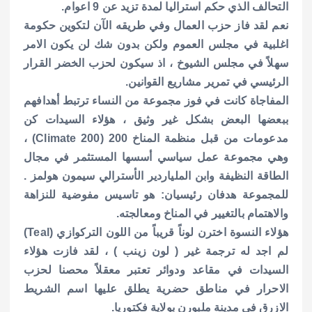
التحالف الذي حكم استراليا لمدة تزيد عن 9 اعوام.
نعم لقد فاز حزب العمال وفي طريقه الآن لتكوين حكومة
اغلبية في مجلس العموم ولكن بدون شك لن يكون الامر
سهلاً في مجلس الشيوخ ، اذ سيكون لحزب الخضر القرار
الرئيسي في تمرير مشاريع القوانين.
المفاجاة كانت في فوز مجموعة من النساء ترتبط أهدافهم
ببعضها البعض بشكل غير وثيق ، هؤلاء السيدات كن
مدعومات من قبل منظمة المناخ 200 (Climate 200) ،
وهي مجموعة عمل سياسي أسسها المستثمر في مجال
الطاقة النظيفة وابن الملياردير الأسترالي سيمون هولمز .
للمجموعة هدفان رئيسيان: هو تاسيس مفوضية للنزاهة
والاهتمام بالتغيير في المناخ ومعالجته.
هؤلاء النسوة اخترن لوناً قريباً من اللون التركوازي (Teal)
لم اجد له ترجمة غير ( لون زينب ) ، لقد فازت هؤلاء
السيدات في مقاعد ودوائر تعتبر معقلاً محصنا لحزب
الاحرار في مناطق حضرية يطلق عليها اسم الشريط
الازرق في مدينة ملبورن بولاية فكتوريا.