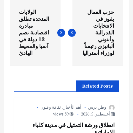
ت
حزب العمال
الولايات
ص
يفوز في
المتحدة تطلق
الانتخابات
مبادرة
فّ
الفدرالية
اقتصادية تضم
وأنتوني
13 دولة في
ح
ألبانيزي رئيساً
آسيا والمحيط
لوزراء أستراليا
الهادئ
ا
ل
Related Posts
م
ق
وطن برس
أهم الأخبار
,
ثقافة وفنون
أغسطس 5, 2026
39 views
ا
انطلاق ورشة التمثيل في مدينة كلباء
الاماراتية