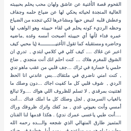
القحوم قصة الأغنية عن عاشق ولهان محب يحلم بحبيبته
الغالية المنجدة لحياته يحكي لها عن ضياع حلمه وجفاف
وعطش قلبه لنبض حبها ومشاعرها لكي تنجده من الضياع
وحظه الرديء كونه يحلم في لقاء حبيبته وهو الواهب لها
عمره فداء لأنها أي حبيبته أصبحت أمسه وغده ,ماضيه
وحاضره ومستقبله كما تقول الأغنيــــــــــة (يا محبي كيف
اعبر عن غلاك …. كيف كلي في كلامي ابتدي , تدري ان
الشوق للمغرم هلاك … كنت احلم انك أنت منجدي , ضاع
حلمي يا خسارة في ثراك …جف قلبي من عقب ماهو ندي
, كنت امني ناضري في ملتقاك…بس عاندني انا الحظ
الردي , شوف قلبي كل ما كفيت اجاك …دون وصلك ما
اهتنيت بمرقدي , لا تسلم للظروف اللي هواك ….ولا تبالغ
بالغياب السرمدي , لجل وصلك كل ما املك فداك …أنت
أمسي وأنت بعيوني غدي , مد كفك واترك ظروفك وراك
….أنت طبي ياعسى عمرك ندي) . هكذا قدمها لنا الفنان
المتميز طارق المنهالي الذي شجعه والـــده رحمه الله
وطيب ثراه هو من ساعده في رسم أول خطوة في حياته