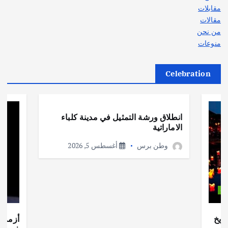
مقابلات
مقالات
من نحن
منوعات
Celebration
أهم الأخبار
ثقافة وفنون
انطلاق ورشة التمثيل في مدينة كلباء
الاماراتية
وطن برس
أغسطس 5, 2026
ات
ريخ
أزمة ا