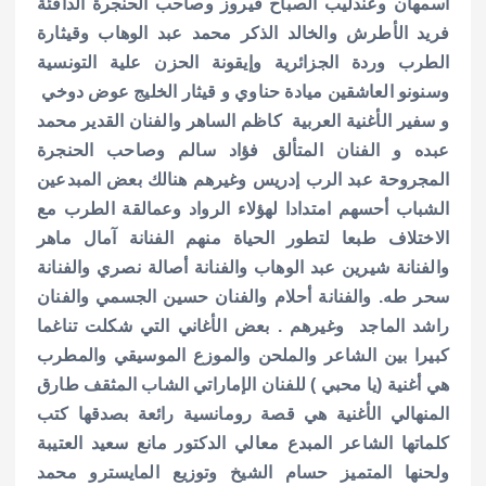
أسمهان وعندليب الصباح فيروز وصاحب الحنجرة الدافئة
فريد الأطرش والخالد الذكر محمد عبد الوهاب وقيثارة
الطرب وردة الجزائرية وإيقونة الحزن علية التونسية
وسنونو العاشقين ميادة حناوي و قيثار الخليج عوض دوخي
و سفير الأغنية العربية كاظم الساهر والفنان القدير محمد
عبده و الفنان المتألق فؤاد سالم وصاحب الحنجرة
المجروحة عبد الرب إدريس وغيرهم هنالك بعض المبدعين
الشباب أحسهم امتدادا لهؤلاء الرواد وعمالقة الطرب مع
الاختلاف طبعا لتطور الحياة منهم الفنانة آمال ماهر
والفنانة شيرين عبد الوهاب والفنانة أصالة نصري والفنانة
سحر طه. والفنانة أحلام والفنان حسين الجسمي والفنان
راشد الماجد وغيرهم . بعض الأغاني التي شكلت تناغما
كبيرا بين الشاعر والملحن والموزع الموسيقي والمطرب
هي أغنية (يا محبي ) للفنان الإماراتي الشاب المثقف طارق
المنهالي الأغنية هي قصة رومانسية رائعة بصدقها كتب
كلماتها الشاعر المبدع معالي الدكتور مانع سعيد العتيبة
ولحنها المتميز حسام الشيخ وتوزيع المايسترو محمد