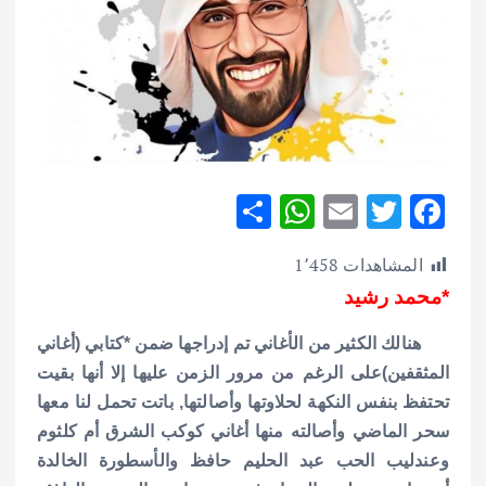
S
W
E
T
F
h
h
m
w
ac
المشاهدات
1٬458
ar
at
ai
it
e
*محمد رشيد
e
s
l
te
b
A
r
o
هنالك الكثير من الأغاني تم إدراجها ضمن *كتابي (أغاني
p
o
المثقفين)على الرغم من مرور الزمن عليها إلا أنها بقيت
تحتفظ بنفس النكهة لحلاوتها وأصالتها, باتت تحمل لنا معها
p
k
سحر الماضي وأصالته منها أغاني كوكب الشرق أم كلثوم
وعندليب الحب عبد الحليم حافظ والأسطورة الخالدة