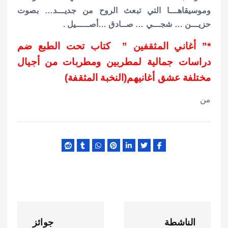
وموسيقاهـــا التي تبعث الروح من جديـــد… بصوت
حزيـــن … شجـــي … صــادق …أصـــــيل .
*” أغاني المثقفين ” كتاب تحت الطبع ضم
دراسات جمالية لمطربين ومطربات من أجيال
مختلفة عشق أغانيهم(النخبة المثقفة)
من
ت
الناشطة
جوائز