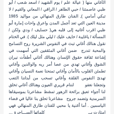
الأغاني منها ( عيالة علم / يوم الشهيد / اسعد شعب / أبو
ظبي عاصمتنا / حبي الطاهر / الراقي / المعاني والقيم / لا
تبكي أمامي ), الفنان طارق المنهالي من مواليد 1985
مدينة العين التي تعد أجمل المدن واعرق واحات إمارة أبو
ظبي اقرب أغانيه إلى قلبه هي( حسايف / ودي ولكن /
المسألة / ياغايبة / خايف عليك / ليلي مثل ليلك ). في الختام
نقول هنالك أغاني تبث في النفوس الشريرة روح التسامح
والمحبة تندرج ضمن أغاني المثقفين التي أسهمت في
إشاعة ثقافة حقوق الإنسان وهنالك أغاني أطفأت نيران
الشوق وأغاني تهدي من عصا أمر ربه والوالدين وأغاني
تطمئن القلوب بالأمان وأغاني تمنحنا نعمة النسيان وأغاني
تهدئ النفوس القلقة وأغاني تسحب من أبداننا التعب
وتجعلنا نغفو لننام قريري العيون وهنالك أغاني تخلق
لنا أجواء تعبق برائحة الزهور تمشط مشاعرنا بموسيقاها
السرمدية وتضمد جروح مشاعرنا تحلق بنا عاليا في فضاء
الياسمين . أما أغنية يا محبي للفنان طارق المنهالي فهي
امتازت بــ كلماتها الســـاحرة …