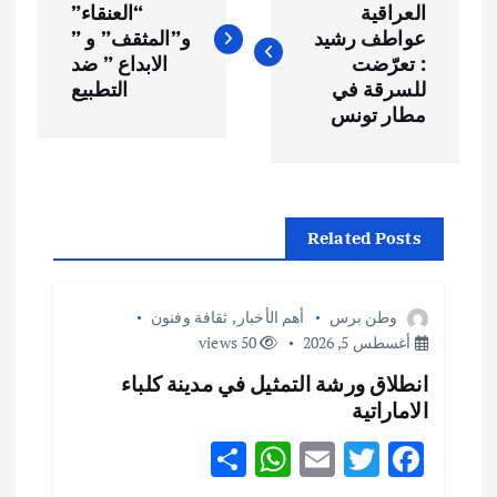
ص
العراقية
“العنقاء”
عواطف رشيد
و”المثقف” و ”
فّ
: تعرّضت
الابداع ” ضد
للسرقة في
التطبيع
ح
مطار تونس
ا
ل
Related Posts
م
وطن برس
أهم الأخبار
,
ثقافة وفنون
ق
أغسطس 5, 2026
50 views
انطلاق ورشة التمثيل في مدينة كلباء
ا
الاماراتية
ل
S
W
E
T
F
h
h
m
w
ac