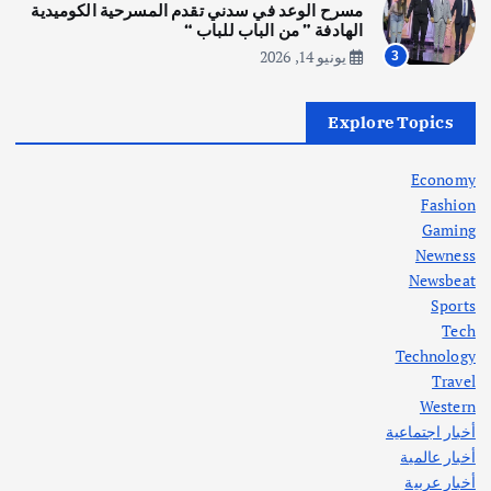
انطلاق ورشة التمثيل في مدينة كلباء الاماراتية
مسرح الوعد في سدني تقدم المسرحية الكوميدية
أغسطس 5, 2026
الهادفة ” من الباب للباب “
يونيو 14, 2026
3
أهم الأخبار
العراق
أزمة الكهرباء في العراق… قراءة تحليلية
Explore Topics
في جذور المشكلة وحلولها المستدامة
أغسطس 5, 2026
Economy
Fashion
Gaming
Newness
1
Newsbeat
Sports
أهم الأخبار
ثقافة وفنون
Tech
اختتام ورشة السينوغرافيا في مدينة كلباء الاماراتية
Technology
أغسطس 3, 2026
Travel
Western
أخبار اجتماعية
أهم الأخبار
جاليات
غير مصنف
أخبار عالمية
قصة نجاح العراقي عمر الشمري الذي
اصبح بطلاً لأستراليا بلعبة كمال الاجسام
أخبار عربية