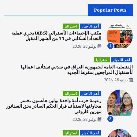
Popular Posts
أهم الأخبار
جاليات
غير مصنف
قصة نجاح العراقي عمر الشمري الذي
اصبح بطلاً لأستراليا بلعبة كمال الاجسام
أهم الأخبار
استراليا
يوليو 30, 2026
مكتب الإحصاءات الأسترالي (ABS) يجري عملية
2
التعداد السكاني في11 من الشهر المقبل
يوليو 28, 2026
1
أهم الأخبار
تحقيقات
هوي آن… مدينة الفوانيس وسحر التاريخ
أهم الأخبار
استراليا
يوليو 30, 2026
القنصلية العامة لجمهورية العراق في سدني تستأنف اعمالها
3
لأستقبال المراجعين بمقرها الجديد
يوليو 28, 2026
أهم الأخبار
استراليا
مكتب الإحصاءات الأسترالي (ABS) يجري
أهم الأخبار
استراليا
عملية التعداد السكاني في11 من الشهر
زعيمة حزب أمة واحدة بولين هانسون تخسر
المقبل
محاولتها لاستنأف قرار الحكم الصادر بحق السناتور
يوليو 28, 2026
مهرين فاروقي
4
يوليو 28, 2026
2
أهم الأخبار
ثقافة وفنون
أهم الأخبار
استراليا