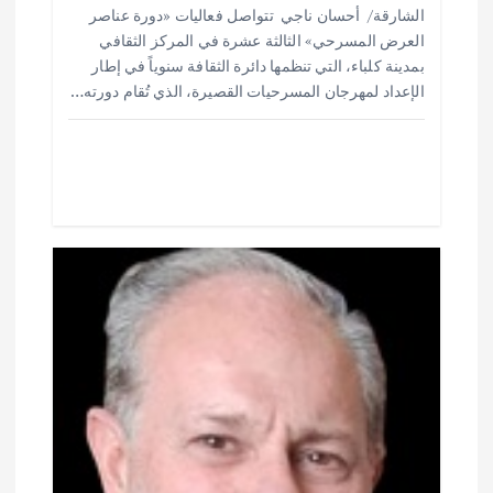
ا
الشارقة/ أحسان ناجي تتواصل فعاليات «دورة عناصر
ar
at
ai
it
e
العرض المسرحي» الثالثة عشرة في المركز الثقافي
ت
e
s
l
te
b
بمدينة كلباء، التي تنظمها دائرة الثقافة سنوياً في إطار
o
r
A
الإعداد لمهرجان المسرحيات القصيرة، الذي تُقام دورته…
p
o
p
k