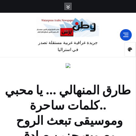
جريدة عراقية عربية مستقلة تصدر
في استراليا
طارق المنهالي … يا محبي
..كلمات ساحرة
وموسيقى تبعث الروح
وصوت حزين صادق