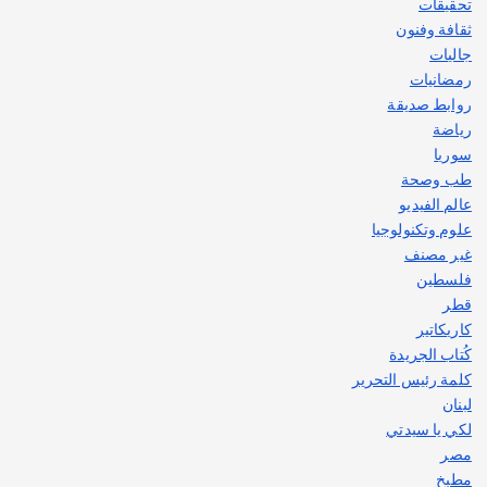
تحقيقات
ثقافة وفنون
جاليات
رمضانيات
روابط صديقة
رياضة
سوريا
طب وصحة
عالم الفيديو
علوم وتكنولوجيا
غير مصنف
فلسطين
قطر
كاريكاتير
كُتاب الجريدة
كلمة رئيس التحرير
لبنان
لكي يا سيدتي
مصر
مطبخ