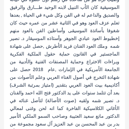
الموسيقية كان الأب النبيل لابنه الوحيد طـــارق والرفيق
والصديق والداعم له في الفن وكل شيء في الحياة , بعدها
تعلم عزف العود وهو في الثانية عشر من عمره حيث كان
شغوفا بأساتذة الموسيقى وأساطين الفن بالعود منهم
إخطبوط العود عبادي الجوهر وأستاذه الموسيقار د. نصير
شمه وملك العود الفنان فريد الأطرش ,حصل على شهادة
الماجستير في القانون حماية حقول الملكية الفكرية
وبراءات الاختراع وحماية المصنفات الفنية والأدبية من
الجامعة الأمريكية في الإمارات ,عام 2018 حصل على
شهادة التخرج في أصول الغناء العربي وعلم الأصوات من
أكاديمية بيت العود العربي بتقدير (امتياز بمرتبة الشرف)
بعد أن تتلمذ سنوات على يد الدكتور فتح الله احمد والفنان
د. نصير شمه ولقبه (صوت الأصالة) لتأصل غنائه في
الأغاني الكلاسيكية الفاخرة كما انه لحن وغنى لمعالي
الدكتور مانع سعيد العتيبة وصاحب السمو الملكي الأمير
بدر بن عبد المحسن بن عبد العزيز آل سعود مجموعة من