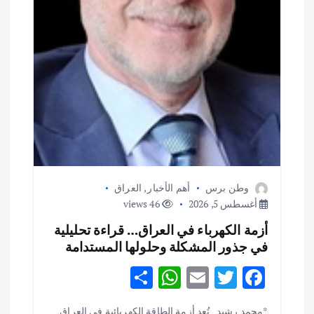
وطن برس
أهم الأخبار
,
العراق
أغسطس 5, 2026
46 views
أزمة الكهرباء في العراق… قراءة تحليلية
في جذور المشكلة وحلولها المستدامة
S
W
E
T
F
h
h
m
w
ac
أهم الأخبار
ثقافة وفنون
*محمد رشيد تُعد أزمة الطاقة الكهربائية في العراق