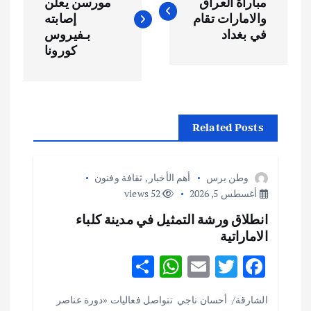
ص
مباراة العراق
مورسن يعلن
والامارات تقام
إصابته
فّ
في بغداد
بـفيروس
كورونا
ح
ا
Related Posts
ل
م
وطن برس
أهم الأخبار
,
ثقافة وفنون
أغسطس 5, 2026
52 views
ق
انطلاق ورشة التمثيل في مدينة كلباء
الاماراتية
ا
S
W
E
T
F
ل
h
h
m
w
ac
الشارقة/ أحسان ناجي تتواصل فعاليات «دورة عناصر
ar
at
ai
it
e