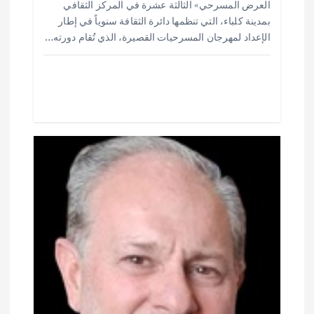
ا
العرض المسرحي» الثالثة عشرة في المركز الثقافي
e
s
l
te
b
بمدينة كلباء، التي تنظمها دائرة الثقافة سنوياً في إطار
ت
o
r
A
الإعداد لمهرجان المسرحيات القصيرة، الذي تُقام دورته…
p
o
p
k