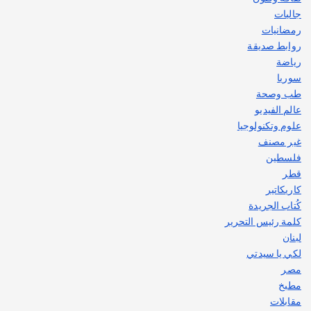
جاليات
رمضانيات
روابط صديقة
رياضة
سوريا
طب وصحة
عالم الفيديو
علوم وتكنولوجيا
غير مصنف
فلسطين
قطر
كاريكاتير
كُتاب الجريدة
كلمة رئيس التحرير
لبنان
لكي يا سيدتي
مصر
مطبخ
مقابلات