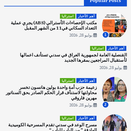
Popular Posts
أهم الأخبار
جاليات
غير مصنف
قصة نجاح العراقي عمر الشمري الذي
اصبح بطلاً لأستراليا بلعبة كمال الاجسام
أهم الأخبار
استراليا
يوليو 30, 2026
مكتب الإحصاءات الأسترالي (ABS) يجري عملية
2
التعداد السكاني في11 من الشهر المقبل
يوليو 28, 2026
1
أهم الأخبار
تحقيقات
هوي آن… مدينة الفوانيس وسحر التاريخ
أهم الأخبار
استراليا
يوليو 30, 2026
القنصلية العامة لجمهورية العراق في سدني تستأنف اعمالها
3
لأستقبال المراجعين بمقرها الجديد
يوليو 28, 2026
أهم الأخبار
استراليا
مكتب الإحصاءات الأسترالي (ABS) يجري
أهم الأخبار
استراليا
عملية التعداد السكاني في11 من الشهر
زعيمة حزب أمة واحدة بولين هانسون تخسر
المقبل
محاولتها لاستنأف قرار الحكم الصادر بحق السناتور
يوليو 28, 2026
مهرين فاروقي
4
يوليو 28, 2026
2
أهم الأخبار
ثقافة وفنون
أهم الأخبار
استراليا
انطلاق ورشة التمثيل في مدينة كلباء الاماراتية
مسرح الوعد في سدني تقدم المسرحية الكوميدية
أغسطس 5, 2026
الهادفة ” من الباب للباب “