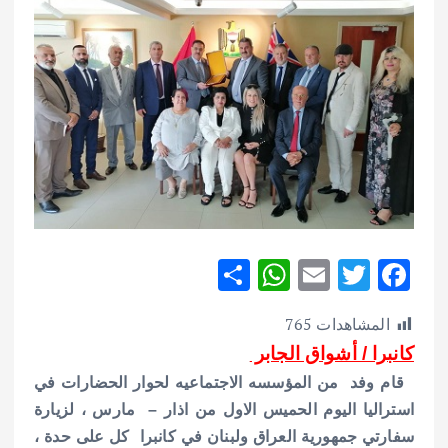
S
W
E
T
F
h
h
m
w
ac
المشاهدات
765
ar
at
ai
it
e
كانبرا / أشواق الجابر
e
s
l
te
b
قام وفد من المؤسسه الاجتماعيه لحوار الحضارات في
A
r
o
استراليا اليوم الحميس الاول من اذار – مارس ، لزيارة
p
o
سفارتي جمهورية العراق ولبنان في كانبرا كل على حدة ،