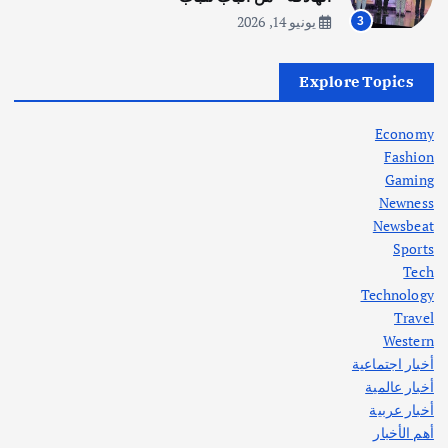
يونيو 14, 2026
3
أهم الأخبار
العراق
أزمة الكهرباء في العراق… قراءة تحليلية
Explore Topics
في جذور المشكلة وحلولها المستدامة
أغسطس 5, 2026
Economy
Fashion
Gaming
Newness
1
Newsbeat
Sports
أهم الأخبار
ثقافة وفنون
Tech
اختتام ورشة السينوغرافيا في مدينة كلباء الاماراتية
Technology
أغسطس 3, 2026
Travel
Western
أخبار اجتماعية
أهم الأخبار
جاليات
غير مصنف
أخبار عالمية
قصة نجاح العراقي عمر الشمري الذي
اصبح بطلاً لأستراليا بلعبة كمال الاجسام
أخبار عربية
يوليو 30, 2026
أهم الأخبار
2