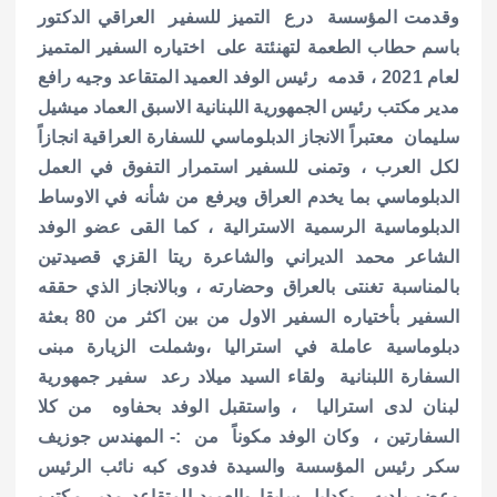
p
k
وقدمت المؤسسة درع التميز للسفير العراقي الدكتور
باسم حطاب الطعمة
لتهنئتة على اختياره السفير المتميز
لعام 2021 ، قدمه رئيس الوفد العميد المتقاعد وجيه رافع
مدير مكتب رئيس الجمهورية اللبنانية الاسبق العماد ميشيل
سليمان معتبراً الانجاز الدبلوماسي للسفارة العراقية انجازاً
لكل العرب ، وتمنى للسفير استمرار التفوق في العمل
الدبلوماسي بما يخدم العراق ويرفع من شأنه في الاوساط
الدبلوماسية الرسمية الاسترالية ، كما القى عضو الوفد
الشاعر محمد الديراني والشاعرة ريتا القزي قصيدتين
بالمناسبة تغنتى بالعراق وحضارته ، وبالانجاز الذي حققه
السفير بأختياره السفير الاول من بين اكثر من 80 بعثة
دبلوماسية عاملة في استراليا ،وشملت الزيارة مبنى
السفارة اللبنانية ولقاء
السيد ميلاد رعد سفير جمهورية
لبنان لدى استراليا ، واستقبل الوفد بحفاوه من كلا
السفارتين ، وكان الوفد مكوناً من :-
المهندس جوزيف
سكر رئيس المؤسسة والسيدة فدوى كبه
نائب الرئيس
وعضو بلديه روكدايل سابقا
والعميد المتقاعد مدير مكتب