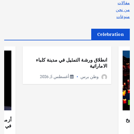
مقالات
من نحن
منوعات
Celebration
أهم الأخبار
ثقافة وفنون
انطلاق ورشة التمثيل في مدينة كلباء
الاماراتية
وطن برس
أغسطس 5, 2026
ات
ريخ
أزمة ا
في جذو