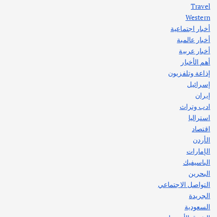
Travel
Western
أخبار اجتماعية
أهم الأخبار
جاليات
غير مصنف
أخبار عالمية
قصة نجاح العراقي عمر الشمري الذي
اصبح بطلاً لأستراليا بلعبة كمال الاجسام
أخبار عربية
يوليو 30, 2026
أهم الأخبار
2
إذاعة وتلفزيون
إسرائيل
إيران
ادب وتراث
استراليا
اقتصاد
الأردن
الإمارات
الباسيفيك
البحرين
التواصل الاجتماعي
الجريدة
السعودية