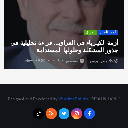
أهم الأخبار
ثقافة وفنون
اختتام ورشة السينوغرافيا في مدينة كلباء
الاماراتية
By
وطن برس
أغسطس 3, 2026
68 views
Designed and Developed by
Websites Builder
- PH:0449 146 916