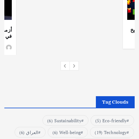
ات
ريخ
أزمة ا
في جذو
وط
Tag Clouds
(6)
Sustainability
(5)
Eco-friendly
Technology
(19)
Well-being
(6)
العراق
(6)