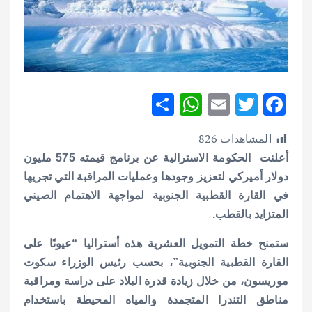
S
W
E
T
F
h
h
m
w
ac
المشاهدات
826
ar
at
ai
it
e
أعلنت الحكومة الاسترالية عن برنامج قيمته 575 مليون
e
s
l
te
b
دولار أميركي لتعزيز وجودها وعمليات المراقبة التي تجريها
A
r
o
في القارة القطبية الجنوبية لمواجهة الاهتمام الصيني
p
o
المتزايد بالقطب.
p
k
ستمنح خطة التمويل العشرية هذه أستراليا “عيونًا على
القارة القطبية الجنوبية”، بحسب رئيس الوزراء سكوت
موريسون، من خلال زيادة قدرة البلاد على دراسة ومراقبة
مناطق التندرا المتجمدة والمياه المحيطة باستخدام