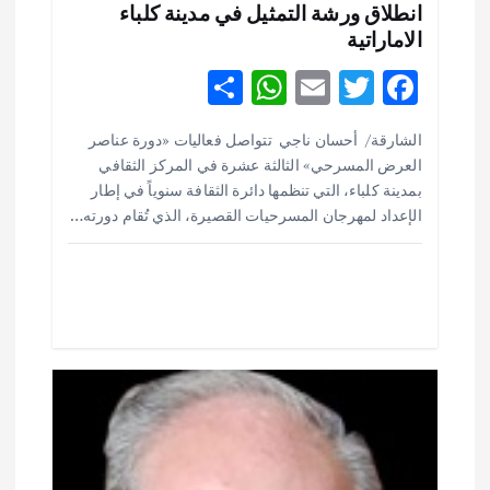
ق
انطلاق ورشة التمثيل في مدينة كلباء
الاماراتية
ا
S
W
E
T
F
ل
h
h
m
w
ac
الشارقة/ أحسان ناجي تتواصل فعاليات «دورة عناصر
ar
at
ai
it
e
ا
العرض المسرحي» الثالثة عشرة في المركز الثقافي
e
s
l
te
b
بمدينة كلباء، التي تنظمها دائرة الثقافة سنوياً في إطار
ت
o
r
A
الإعداد لمهرجان المسرحيات القصيرة، الذي تُقام دورته…
p
o
p
k