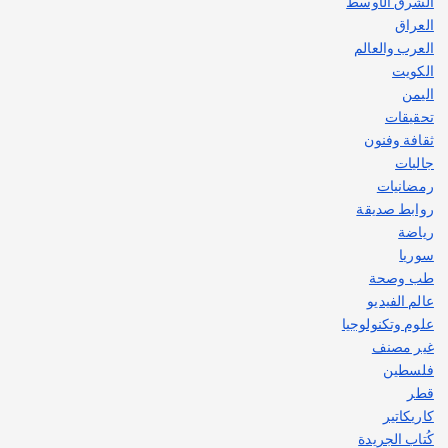
الشرق الأوسط
العراق
العرب والعالم
الكويت
اليمن
تحقيقات
ثقافة وفنون
جاليات
رمضانيات
روابط صديقة
رياضة
سوريا
طب وصحة
عالم الفيديو
علوم وتكنولوجيا
غير مصنف
فلسطين
قطر
كاريكاتير
كُتاب الجريدة