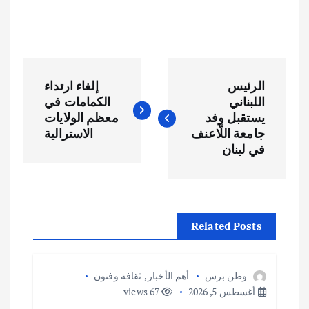
ت
الرئيس
إلغاء ارتداء
ص
اللبناني
الكمامات في
يستقبل وفد
معظم الولايات
فّ
جامعة اللّاعنف
الاسترالية
في لبنان
ح
ا
Related Posts
ل
م
وطن برس
أهم الأخبار
,
ثقافة وفنون
أغسطس 5, 2026
67 views