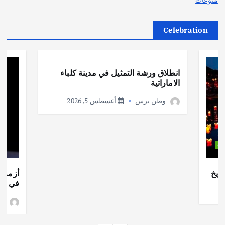
Celebration
أهم الأخبار
ثقافة وفنون
انطلاق ورشة التمثيل في مدينة كلباء
الاماراتية
وطن برس
أغسطس 5, 2026
ات
ريخ
أزمة ا
في جذو
وط