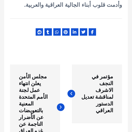
وأدمت قلوب أبناء الجالية العراقية والعربية.
ت
مؤتمر في
مجلس الأمن
ص
النجف
يعلن انتهاء
الاشرف
عمل لجنة
فّ
لمناقشة تعديل
الأمم المتحدة
الدستور
المعنية
ح
العراقي
بالتعويضات
عن الأضرار
الناجمة عن
ا
غزو العراق