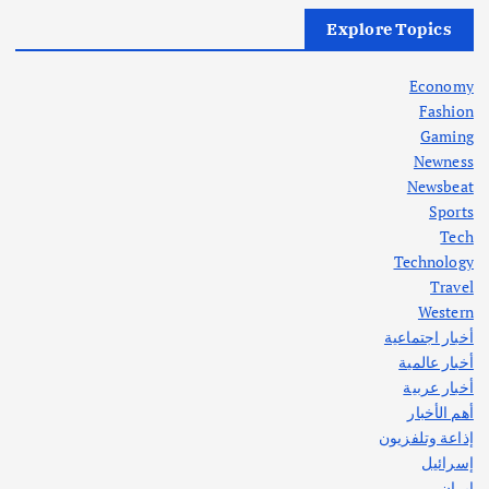
أهم الأخبار
العراق
أزمة الكهرباء في العراق… قراءة تحليلية
Explore Topics
في جذور المشكلة وحلولها المستدامة
أغسطس 5, 2026
Economy
Fashion
Gaming
Newness
1
Newsbeat
Sports
أهم الأخبار
ثقافة وفنون
Tech
اختتام ورشة السينوغرافيا في مدينة كلباء الاماراتية
Technology
أغسطس 3, 2026
Travel
Western
أخبار اجتماعية
أهم الأخبار
جاليات
غير مصنف
أخبار عالمية
قصة نجاح العراقي عمر الشمري الذي
اصبح بطلاً لأستراليا بلعبة كمال الاجسام
أخبار عربية
يوليو 30, 2026
أهم الأخبار
2
إذاعة وتلفزيون
إسرائيل
إيران