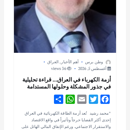
وطن برس
أهم الأخبار
,
العراق
أغسطس 5, 2026
36 views
أزمة الكهرباء في العراق… قراءة تحليلية
في جذور المشكلة وحلولها المستدامة
S
W
E
T
F
h
h
m
w
ac
أهم الأخبار
ثقافة وفنون
*محمد رشيد تُعد أزمة الطاقة الكهربائية في العراق
ar
at
ai
it
e
اختتام ورشة السينوغرافيا في مدينة كلباء الاماراتية
إحدى أكثر القضايا حرجاً وتأثيراً في واقع الاقتصاد
e
s
l
te
b
أغسطس 3, 2026
والاستقرار الاجتماعي. ورغم الإنفاق المالي الهائل على