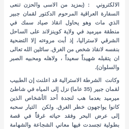
الالكتروني : (
بمزيد من الاسى والحزن تنعى
السفارة العراقية المرحوم الدكتور لقمان جبير
الذي مات وهو يحاول انقاذ صياد سمك في
منطقة ميرميد في ولاية كوينزلاند على الساحل
الشرقي لاستراليا، إذ أبت مروءته إلا التضحية
بنفسه لانقاذ شخص من الغرق. سائلين الله تعالى
ان يتقبله شهيداً سعيداً ، ولاهله ومحبيه الصبر
والسلوان).
وكانت الشرطة الاسترالية قد اعلنت إن الطبيب
لقمان جبير (35 عاما) نزل إلى المياه في شاطئ
ميرميد بعدما هب لنجدة أحد الأشخاص الذين
كانوا يواجهون خطر الغرق. ولكن التيار سحبه
إلى عرض البحر وفقد حياته غرقاً في قصة
بطولية تجسدت فيها معاني الشجاعة والشهامة