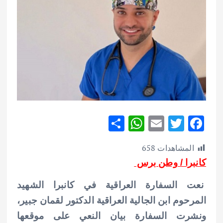
S
W
E
T
F
h
h
m
w
ac
المشاهدات
658
ar
at
ai
it
e
كانبرا / وطن برس
e
s
l
te
b
A
r
o
نعت السفارة العراقية في كانبرا الشهيد
p
o
المرحوم ابن الجالية العراقية الدكتور لقمان جبير،
p
k
ونشرت السفارة بيان النعي على موقعها