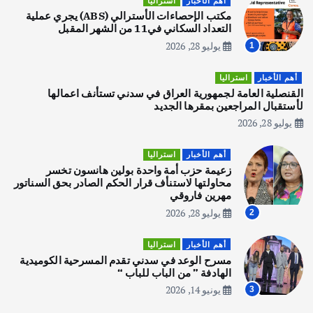
أهم الأخبار
استراليا
يوليو 30, 2026
مكتب الإحصاءات الأسترالي (ABS) يجري عملية
2
التعداد السكاني في11 من الشهر المقبل
يوليو 28, 2026
1
أهم الأخبار
تحقيقات
هوي آن… مدينة الفوانيس وسحر التاريخ
أهم الأخبار
استراليا
يوليو 30, 2026
القنصلية العامة لجمهورية العراق في سدني تستأنف اعمالها
3
لأستقبال المراجعين بمقرها الجديد
يوليو 28, 2026
أهم الأخبار
استراليا
مكتب الإحصاءات الأسترالي (ABS) يجري
أهم الأخبار
استراليا
عملية التعداد السكاني في11 من الشهر
زعيمة حزب أمة واحدة بولين هانسون تخسر
المقبل
محاولتها لاستنأف قرار الحكم الصادر بحق السناتور
يوليو 28, 2026
مهرين فاروقي
4
يوليو 28, 2026
2
أهم الأخبار
ثقافة وفنون
أهم الأخبار
استراليا
انطلاق ورشة التمثيل في مدينة كلباء الاماراتية
مسرح الوعد في سدني تقدم المسرحية الكوميدية
أغسطس 5, 2026
الهادفة ” من الباب للباب “
يونيو 14, 2026
3