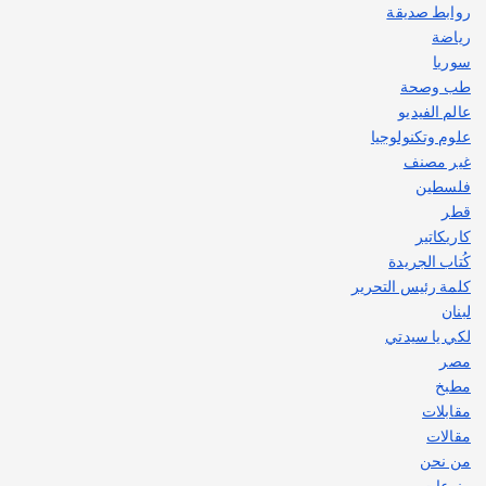
روابط صديقة
رياضة
سوريا
طب وصحة
عالم الفيديو
علوم وتكنولوجيا
غير مصنف
فلسطين
قطر
كاريكاتير
كُتاب الجريدة
كلمة رئيس التحرير
لبنان
لكي يا سيدتي
مصر
مطبخ
مقابلات
مقالات
من نحن
منوعات