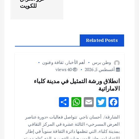
للكويت
ل
م
ق
Related Posts
ا
وطن برس
أهم الأخبار
,
ثقافة وفنون
ل
أغسطس 5, 2026
40 views
انطلاق ورشة التمثيل في مدينة كلباء
ا
الاماراتية
ت
S
W
E
T
F
h
h
m
w
ac
الشارقة/ أحسان ناجي تتواصل فعاليات «دورة عناصر
ar
at
ai
it
e
العرض المسرحي» الثالثة عشرة في المركز الثقافي
e
s
l
te
b
بمدينة كلباء، التي تنظمها دائرة الثقافة سنوياً في إطار
الإعداد لمهرجان المسرحيات القصيرة، الذي تُقام دورته…