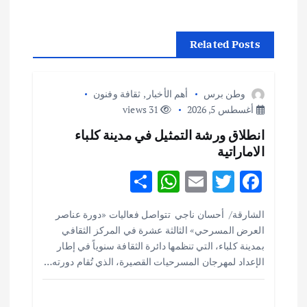
ل
م
Related Posts
ق
وطن برس
أهم الأخبار
,
ثقافة وفنون
ا
أغسطس 5, 2026
31 views
انطلاق ورشة التمثيل في مدينة كلباء
ل
الاماراتية
ا
S
W
E
T
F
h
h
m
w
ac
ت
الشارقة/ أحسان ناجي تتواصل فعاليات «دورة عناصر
ar
at
ai
it
e
العرض المسرحي» الثالثة عشرة في المركز الثقافي
e
s
l
te
b
بمدينة كلباء، التي تنظمها دائرة الثقافة سنوياً في إطار
o
r
A
الإعداد لمهرجان المسرحيات القصيرة، الذي تُقام دورته…
p
o