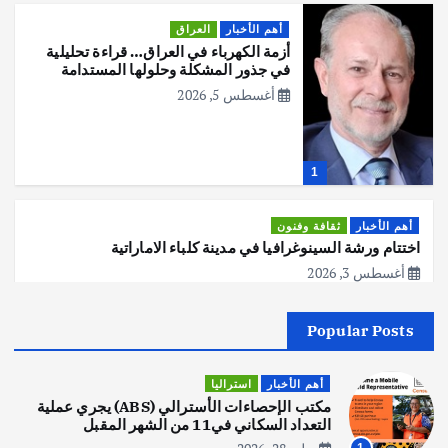
أهم الأخبار
العراق
أزمة الكهرباء في العراق… قراءة تحليلية
في جذور المشكلة وحلولها المستدامة
أغسطس 5, 2026
1
أهم الأخبار
ثقافة وفنون
اختتام ورشة السينوغرافيا في مدينة كلباء الاماراتية
أغسطس 3, 2026
Popular Posts
أهم الأخبار
جاليات
غير مصنف
قصة نجاح العراقي عمر الشمري الذي
اصبح بطلاً لأستراليا بلعبة كمال الاجسام
أهم الأخبار
استراليا
يوليو 30, 2026
مكتب الإحصاءات الأسترالي (ABS) يجري عملية
2
التعداد السكاني في11 من الشهر المقبل