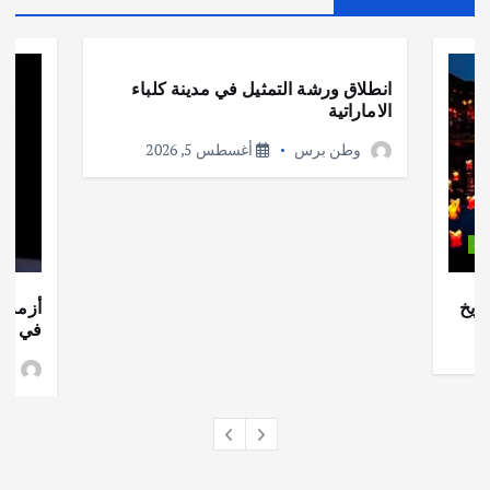
أهم الأخبار
ثقافة وفنون
انطلاق ورشة التمثيل في مدينة كلباء
الاماراتية
وطن برس
أغسطس 5, 2026
ات
ريخ
أزمة ا
في جذو
وط