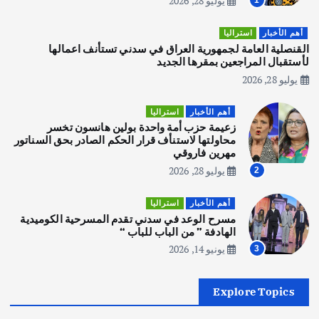
يوليو 28, 2026
1
أهم الأخبار
تحقيقات
هوي آن… مدينة الفوانيس وسحر التاريخ
أهم الأخبار
استراليا
يوليو 30, 2026
القنصلية العامة لجمهورية العراق في سدني تستأنف اعمالها
3
لأستقبال المراجعين بمقرها الجديد
يوليو 28, 2026
أهم الأخبار
استراليا
مكتب الإحصاءات الأسترالي (ABS) يجري
أهم الأخبار
استراليا
عملية التعداد السكاني في11 من الشهر
زعيمة حزب أمة واحدة بولين هانسون تخسر
المقبل
محاولتها لاستنأف قرار الحكم الصادر بحق السناتور
يوليو 28, 2026
مهرين فاروقي
4
يوليو 28, 2026
2
أهم الأخبار
ثقافة وفنون
أهم الأخبار
استراليا
انطلاق ورشة التمثيل في مدينة كلباء الاماراتية
مسرح الوعد في سدني تقدم المسرحية الكوميدية
أغسطس 5, 2026
الهادفة ” من الباب للباب “
يونيو 14, 2026
3
أهم الأخبار
العراق
أزمة الكهرباء في العراق… قراءة تحليلية
Explore Topics
في جذور المشكلة وحلولها المستدامة