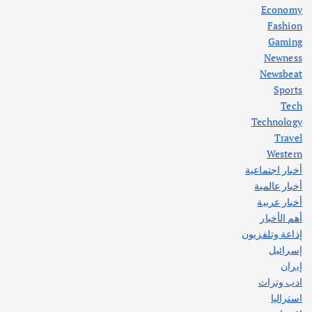
أغسطس 5, 2026
Economy
Fashion
Gaming
Newness
1
Newsbeat
Sports
أهم الأخبار
ثقافة وفنون
Tech
اختتام ورشة السينوغرافيا في مدينة كلباء الاماراتية
Technology
أغسطس 3, 2026
Travel
Western
أخبار اجتماعية
أهم الأخبار
جاليات
غير مصنف
أخبار عالمية
قصة نجاح العراقي عمر الشمري الذي
اصبح بطلاً لأستراليا بلعبة كمال الاجسام
أخبار عربية
يوليو 30, 2026
أهم الأخبار
2
إذاعة وتلفزيون
إسرائيل
إيران
ادب وتراث
استراليا