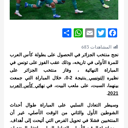
S
W
E
T
F
h
h
m
w
ac
المشاهدات
683
ar
at
ai
it
e
نجح منتخب الجزائر في الحصول على بطولة كأس العرب
e
s
l
te
b
للمرة الأولى في تاريخه، وذلك عقب الفوز على تونس في
A
r
o
المباراة النهائية ،
وفاز منتخب الجزائر على
p
o
نظيره
التونسي
بنتيجة 2-0، خلال المباراة التي جمعت
p
k
بينهما، السبت، على ملعب البيت، في
نهائي كأس العرب
.
2021
وسيطر التعادل السلبي على المباراة طوال أحداث
الشوطين الأول والثاني من الوقت الأصلي، غير أن
المنتخبين فشلا في تحويل الفرص التي أتيحت إلى أهداف.