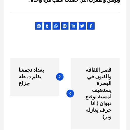
وتونس والمغرب التي حصدت اللقب مرة واحدة .
ت
قصر الثقافة
بغداد تجمعنا
ص
والفنون في
بقلم د. طه
البصرة
جزاع
فّ
يستضيف
امسية توقيع
ح
ديوان ( انا
حرف يغازلة
وتر)
ا