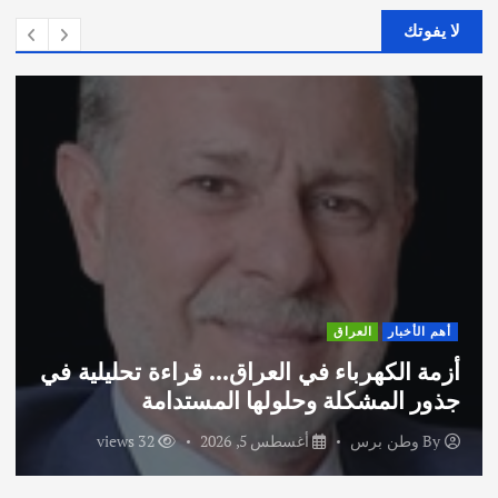
لا يفوتك
العراق
أهم الأخبار
كهرباء في العراق… قراءة تحليلية في
اختتام و
مشكلة وحلولها المستدامة
الاماراتية
برس
أغسطس 5, 2026
32 views
By
وطن 