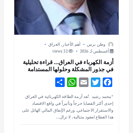
وطن برس
أهم الأخبار
,
العراق
أغسطس 5, 2026
32 views
أزمة الكهرباء في العراق… قراءة تحليلية
في جذور المشكلة وحلولها المستدامة
S
W
E
T
F
h
h
m
w
ac
أهم الأخبار
ثقافة وفنون
*محمد رشيد تُعد أزمة الطاقة الكهربائية في العراق
ar
at
ai
it
e
اختتام ورشة السينوغرافيا في مدينة كلباء الاماراتية
إحدى أكثر القضايا حرجاً وتأثيراً في واقع الاقتصاد
e
s
l
te
b
أغسطس 3, 2026
والاستقرار الاجتماعي. ورغم الإنفاق المالي الهائل على
o
r
A
هذا القطاع لعقود متتالية، لا تزال…
p
o
أهم الأخبار
جاليات
غير مصنف