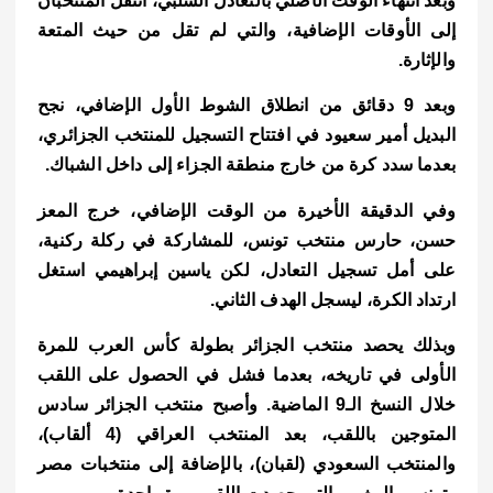
وبعد انتهاء الوقت الأصلي بالتعادل السلبي، انتقل المنتخبان
إلى الأوقات الإضافية، والتي لم تقل من حيث المتعة
والإثارة.
وبعد 9 دقائق من انطلاق الشوط الأول الإضافي، نجح
البديل أمير سعيود في افتتاح التسجيل للمنتخب الجزائري،
بعدما سدد كرة من خارج منطقة الجزاء إلى داخل الشباك.
وفي الدقيقة الأخيرة من الوقت الإضافي، خرج المعز
حسن، حارس منتخب تونس، للمشاركة في ركلة ركنية،
على أمل تسجيل التعادل، لكن ياسين إبراهيمي استغل
ارتداد الكرة، ليسجل الهدف الثاني.
وبذلك يحصد منتخب الجزائر بطولة كأس العرب للمرة
الأولى في تاريخه، بعدما فشل في الحصول على اللقب
خلال النسخ الـ9 الماضية.
وأصبح منتخب الجزائر سادس
المتوجين باللقب، بعد المنتخب العراقي (4 ألقاب)،
والمنتخب السعودي (لقبان)، بالإضافة إلى منتخبات مصر