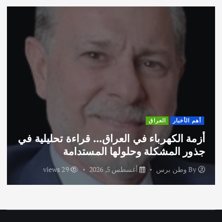
أهم الأخبار
ثقافة وفنون
اختتام ورشة السينوغرافيا في مدينة كلباء
الاماراتية
By
وطن برس
أغسطس 3, 2026
42 views