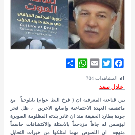
S
W
E
T
F
h
h
m
w
ac
المشاهدات
704
ar
at
ai
it
e
عادل سعد
e
s
l
te
b
A
r
o
بين قناعته المعرفية ان ( فرخ البط عوام) بايلوجياً مع
p
o
ماتضيفه العهدة الاجتماعية واصابع الاخرين ، ظل فجر
جودة يطارد الحقيقة منذ ان غادر بلدته المظلومة الصويرة
p
k
ليؤسس له جاهاً مزدحماً بالاسئلة والاكتشافات حاسماً
منهجه ان اللصوص مهما امتلكوا من خبرات التحايل