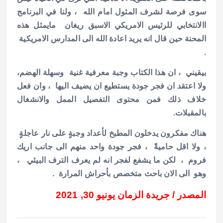
سوى فرصة لشرف المثول امام الله ، ولنا في البرنامج
االانتخابي للرئيس الامريكي الاسبق ريغان مايمثل هذه
المحنة حين قال انه يريد اعادة الله الى المدارس الامريكية
.
بيقيني ، ان هذا الكتاب وجبة معرفية غنية وسهلة الهضم،
ولا اعتقد ان فجر جودة يستطيع ان يضيف اليها ، وان فعل
خلاف ذلك فمن محتوى التفصيل الممل والانشغال
بالمقبلات.
هناك مفكرون يدخلون المطبخ لأعداد وجبةٍ على نار عاجلةٍ
، ولا اقل حاميةً ، فجر جودة واحد منهم الى جانب اريك
فروم ، لكن ما يشفع لفجر انه لم يعرف الترف البيئي ،
وهو الى الان باحث متخصص بأحراش المرارة .
المصدر / جريدة الزمان يونيو 30, 2021