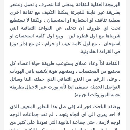
البرمجة العقلية للثقافة ,بمعنى اننا نتصرف و نعمل ونشعر
بطريقة غير قابلة للتجزئة يمكننا التكيف مع ثقافة اخرى
بعملية تثاقف او استعارة او استحسان ، ولكننا لا نستطيع
تحت اي ظروف ان نتخلى عن القواعد الثقافية التي
شربناها مع اول قطرة لبن ومع اول كلمة استحسان او
استهجان ، مع اول كلمة عيب او حرام ، ثم مع (دار دور)
في القراءة الخلدونية.
الثقافة اذاً وعاء عملاق يستوعب طريقة حياة اعضاء كل
مجتمع من المجتمعات ، ويمنحهم هوية لاتشبه باقي الهويات
. وعلى الرغم من الغزو الثقافي الذي حملته الينا وسائل
التواصل الحديثة سيبقى ابدا لأنه يورث عبر الاجيال بطريقة
تشبه الموروثات الجينية)
ويعتقد الباحث فجر انه (في ظل هذا التطور المخيف الذي
لا احد يدري الى اي اتجاه يتجه ، لم تعد جماعات الوجه
لوجه لازمة ، حتى جماعة الثانوية التي تعودنا على كثير من