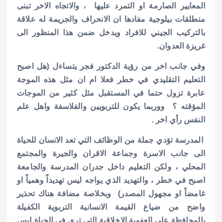
المعايير الصارمة او التمرد عليها ، والاتجاه الاخر تبنى
منطلقات بيلوجية مفادها ان الانحراف والجريمة له علاقة
بالتركيب الجيني للافراد ويدخل ضمن هذا المنظور الى
غريزة العدوان.
وفي جانب اخر من رؤية الدكتور فجر يتساءل (هل اصبح
التعليم التقليدي في خطر فعلا ام ان مثل هذه الموجة
عابرة تزول حتما في المستقبل مثل كثير من الموجات
المؤقته ؟ ووربما يكون للتربويين والفلاسفة واهل علم
النفس رأي اخر .
المدرسة تؤدي جملة من الوظائف التي تعد الانسان للحياة
الى جانب الاسرة وجماعة الاقران والجيرة والمجتمع
المحلي ، ولكن التعليم داخل جدران المدرسة والجامعة
اصبح في خطر ، والتهديد الذي يواجه ليس تهديداً وهمياً او
غامضاً او مجهول المصدر) وبخلاصة مضافة هناك تحذير
واضح من ضياع القيمة الانسانية التربوية الكفيلة
بالمحافظة على العفوية الاخلاقية التي ترى في الحياة ليس