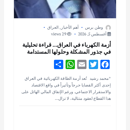
وطن برس
أهم الأخبار
,
العراق
أغسطس 5, 2026
29 views
أزمة الكهرباء في العراق… قراءة تحليلية
في جذور المشكلة وحلولها المستدامة
S
W
E
T
F
h
h
m
w
ac
أهم الأخبار
ثقافة وفنون
*محمد رشيد تُعد أزمة الطاقة الكهربائية في العراق
ar
at
ai
it
e
اختتام ورشة السينوغرافيا في مدينة كلباء الاماراتية
إحدى أكثر القضايا حرجاً وتأثيراً في واقع الاقتصاد
e
s
l
te
b
أغسطس 3, 2026
والاستقرار الاجتماعي. ورغم الإنفاق المالي الهائل على
o
r
A
هذا القطاع لعقود متتالية، لا تزال…
p
o
أهم الأخبار
جاليات
غير مصنف
قصة نجاح العراقي عمر الشمري الذي
p
k
اصبح بطلاً لأستراليا بلعبة كمال الاجسام
يوليو 30, 2026
2