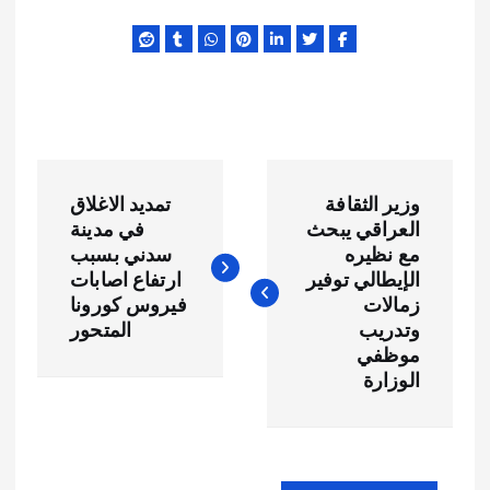
ت
وزير الثقافة
تمديد الاغلاق
ص
العراقي يبحث
في مدينة
مع نظيره
سدني بسبب
فّ
الإيطالي توفير
ارتفاع اصابات
زمالات
فيروس كورونا
ح
وتدريب
المتحور
موظفي
الوزارة
ا
ل