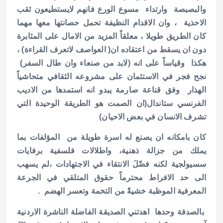
والبصبصة وارتداء مسوع الورع فانهم لايستطيعون ثقب
الاحذية ، وان الاقدام النظيفة تحمل حصانتها معها مهما
كان الطريق طويلا ، معلقاً المزيد من الامال على المثابرة
دون ان يسقط من اعتقاده ان( العواصف لاتعرف القراءة) ،
هكذا وقياساً على انه (لابد من صنعاء وان طال السفر)
نجح فجر في الاستئمان على مشروعه الثقافي متحاشياً
الهذار وفق قناعة صارمة يبدو انه استمدها من الاديب
الفرنسي ستاندال(ان الصمت هو الطريقة الوحيدة التي
تشرف الانسان في بعض الاحيان)
كان بامكانه ان يصنع له اسرة طويلة من المؤلفات بما
يملك من جزالة ذهنية، واطلالات فلسفية برفايات
سسيولجية لكنه فضّلَ الانتقاء في الاجتهادات ،لم يسهب
الى حد الافراط محترماً حقوق المتلقي في الجرعة
المعرفية الموظبة خشيةً من التخمة وتعسر الهضم .
بالصدفة وحدها اهدتني الصديقة الفاضلة الناشرة الاردنية