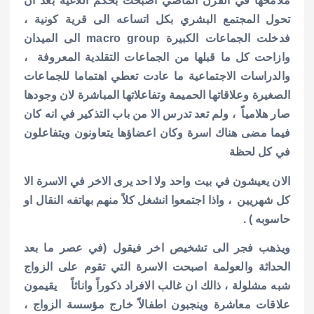
ملامحها في القرن الماضي اصبحت بحكم اللاغية بعد ان
تحول المجتمع البشري بكل اتساعه الى قرية كونية ،
فدخلت الجماعات الكبيرة macro group الى الميدان
وازاحت كل ما قبلها من الجماعات التقلدية المعروفة ،
والدراسات الاجتماعية ما عادت تعطي اهتماما للجماعات
الصغيرة وعلاقاتها الحميمة وتفاعلاتها المباشرة لان وجودها
صار هلامياً ، ولم تعد تدرس الا من باب التذكير في انه كان
فيما مضى هناك اسرة وكان اعضاؤها يتعاونون ويتفاعلون
في كل لحظة
الان يعيشون في بيت واحد ولا احد يرى الاخر في الاسرة الا
كل شهريين ، واذا اجتمعوا انشغل كلاً منهم بهاتفه النقال او
حاسوبه ) .
ويذهب فجر الى تشخيص اخر فيقول (في عصر ما بعد
الحداثة والعولمة اصبحت الاسرة التي تقوم على الزواج
شبه مشلولة ، ذالك ان غالب الافراد ذكوراً واناثاً يقيمون
علاقات معاشرة وينجبون اطفالاً خارج مؤسسة الزواج ،