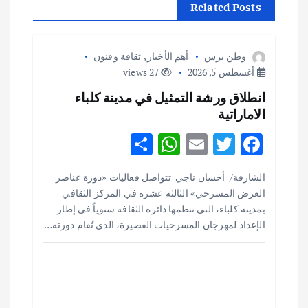
م
Related Posts
ق
وطن برس
أهم الأخبار
,
ثقافة وفنون
ا
أغسطس 5, 2026
27 views
انطلاق ورشة التمثيل في مدينة كلباء
ل
الاماراتية
ا
S
W
E
T
F
h
h
m
w
ac
ت
الشارقة/ أحسان ناجي تتواصل فعاليات «دورة عناصر
ar
at
ai
it
e
العرض المسرحي» الثالثة عشرة في المركز الثقافي
e
s
l
te
b
بمدينة كلباء، التي تنظمها دائرة الثقافة سنوياً في إطار
o
r
A
الإعداد لمهرجان المسرحيات القصيرة، الذي تُقام دورته…
p
o
p
k