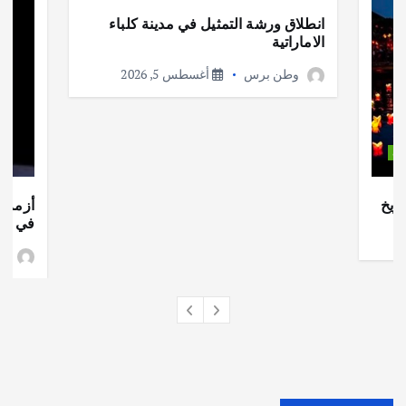
انطلاق ورشة التمثيل في مدينة كلباء
الاماراتية
وطن برس
أغسطس 5, 2026
ات
ريخ
أزمة ا
في جذو
وط