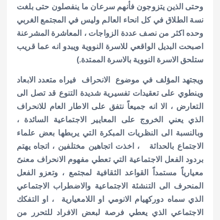
وحتى الذين يتزوجون فأنهم سرعان ما ينفصلون حتى بلغت
نسة الطلاق في كل انحاء العالم وليس في المجتمع الغربي
وحده اكثر من نصف عددة الزواجات ، المعاشرة المشرعنة
اصبحت البديل الواقعي للاسرة النووية ويبدو انه عما قريب
ستلحق الاسرة النووية بالاسرة الممتدة.)
ويجتهد المؤلف في موضوع الانحراف فيراه متعدد الابعاد
وينطوي على تعقيدات تفسيرية شديدة التنوع قد تصل الى
التعارض ، الا انه جميعاً نتفق على الاطار العام للانحراف
الذي يعني الخروج على المعايير الاجتماعية السائدة ،
وبالنسبة الى النظريات المبكرة التي يربطها بعض علماء
الاجتماع بالحداثة ، اخذت اتجاهين مختلفين ، اتجاه يهتم
بردود الفعل الاجتماعية التي تعطي مفهوم الانحراف معنىً
معيارياً مستمداً القواعد الثقافية لمجتمع ، وتعزو الفعل
المنحرف الى التنشئة الاجتماعية والاضطراب الاجتماعي
الذي سماه دوركهيام الانومي او اللامعيارية ، او التفكك
الاجتماعي الذي يعطي فرصة لبعض الافراد للتحرر من