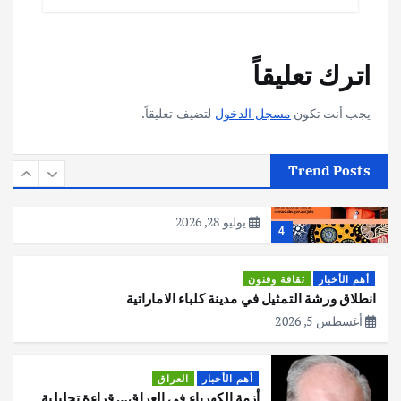
أهم الأخبار
تحقيقات
اترك تعليقاً
هوي آن… مدينة الفوانيس وسحر التاريخ
يوليو 30, 2026
3
يجب أنت تكون
مسجل الدخول
لتضيف تعليقاً.
أهم الأخبار
استراليا
مكتب الإحصاءات الأسترالي (ABS) يجري
Trend Posts
عملية التعداد السكاني في11 من الشهر
المقبل
يوليو 28, 2026
4
أهم الأخبار
ثقافة وفنون
انطلاق ورشة التمثيل في مدينة كلباء الاماراتية
أغسطس 5, 2026
أهم الأخبار
العراق
أزمة الكهرباء في العراق… قراءة تحليلية