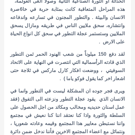
الحداثة او الثورة الصناعية الثانية وصولا الغى العولمة،
هذه المراحل المتعاقبة كانت بمثابة حربة في خا6صرة
الانسان والبيئة . والتطور المجنون في تسارعه واندفاعه
وانتشاره، سحق ملايين الناس في طريقه ومازال يسحق
الملايين وستستمر عجلة التطور في سحق كل انواع الحياة
على الارض .
لقد دفع 150 ميلوناً من شعب الهنود الحمر ثمن التطور
الذي قادته الرأسمالية التي انتصرت في النهاية على الاتحاد
السوفيتي ، ووضعت افكار كارل ماركس في ثلاجة حتى
اشعار اخر كما يقول فوكو ياما ) .
ويرى فجر جوده ان المشكلة ليست في التطور وانما في
الانسان الذي يقود عجلة التطور ونزعته الى التفوق (فقد
عمل اسنان حديديه ومخالب ومكائد من اجل الحصول على
السلطة والثورة واذا كنا نعتقد اننا كنا نعيش في مجتمع
واننا نستبطن معايير هذا المجتمع وقيمه وعادته شعوريا ،
ونتماثل مع اعضاء المجتمع الاخرين فأننا ندخل ضمن دائرة