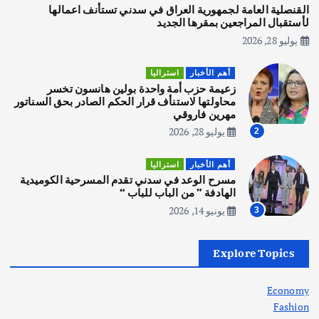
يوليو 30, 2026
القنصلية العامة لجمهورية العراق في سدني تستأنف اعمالها
3
لأستقبال المراجعين بمقرها الجديد
يوليو 28, 2026
أهم الأخبار
استراليا
مكتب الإحصاءات الأسترالي (ABS) يجري
أهم الأخبار
استراليا
عملية التعداد السكاني في11 من الشهر
زعيمة حزب أمة واحدة بولين هانسون تخسر
المقبل
محاولتها لاستنأف قرار الحكم الصادر بحق السناتور
يوليو 28, 2026
مهرين فاروقي
4
يوليو 28, 2026
2
أهم الأخبار
ثقافة وفنون
أهم الأخبار
استراليا
انطلاق ورشة التمثيل في مدينة كلباء الاماراتية
مسرح الوعد في سدني تقدم المسرحية الكوميدية
أغسطس 5, 2026
الهادفة ” من الباب للباب “
يونيو 14, 2026
3
أهم الأخبار
العراق
أزمة الكهرباء في العراق… قراءة تحليلية
Explore Topics
في جذور المشكلة وحلولها المستدامة
أغسطس 5, 2026
Economy
Fashion