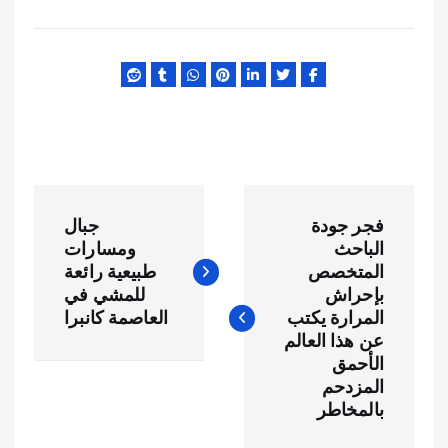
ت
فجر جودة
جبال
ص
الباحث
ومسارات
المتخصص
طبيعية رائعة
فّ
بإحراش
للمشي في
المرارة يكتب
العاصمة كانبرا
ح
عن هذا العالم
الأحمق
المزدحم
ا
بالمخاطر