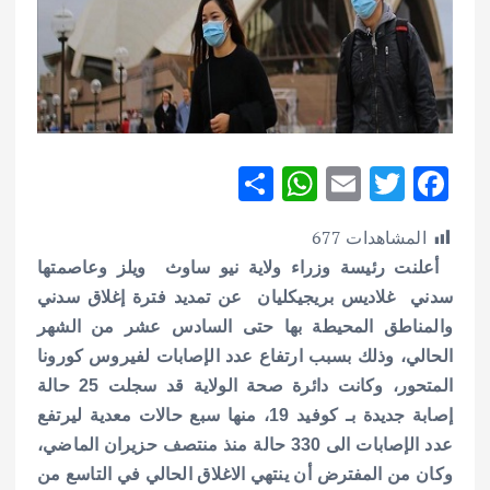
S
W
E
T
F
h
h
m
w
ac
المشاهدات
677
ar
at
ai
it
e
أعلنت رئيسة وزراء ولاية نيو ساوث ويلز وعاصمتها
e
s
l
te
b
سدني غلاديس بريجيكليان عن تمديد فترة إغلاق سدني
A
r
o
والمناطق المحيطة بها حتى السادس عشر من الشهر
p
o
الحالي، وذلك بسبب ارتفاع عدد الإصابات لفيروس كورونا
p
k
المتحور، وكانت دائرة صحة الولاية قد سجلت 25 حالة
إصابة جديدة بـ كوفيد 19، منها سبع حالات معدية ليرتفع
عدد الإصابات الى 330 حالة منذ منتصف حزيران الماضي،
وكان من المفترض أن ينتهي الاغلاق الحالي في التاسع من