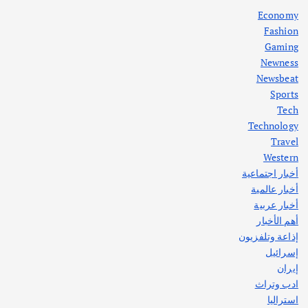
أغسطس 5, 2026
Economy
Fashion
Gaming
Newness
1
Newsbeat
Sports
أهم الأخبار
ثقافة وفنون
Tech
اختتام ورشة السينوغرافيا في مدينة كلباء الاماراتية
Technology
أغسطس 3, 2026
Travel
Western
أخبار اجتماعية
أهم الأخبار
جاليات
غير مصنف
أخبار عالمية
قصة نجاح العراقي عمر الشمري الذي
اصبح بطلاً لأستراليا بلعبة كمال الاجسام
أخبار عربية
يوليو 30, 2026
أهم الأخبار
2
إذاعة وتلفزيون
إسرائيل
إيران
ادب وتراث
استراليا