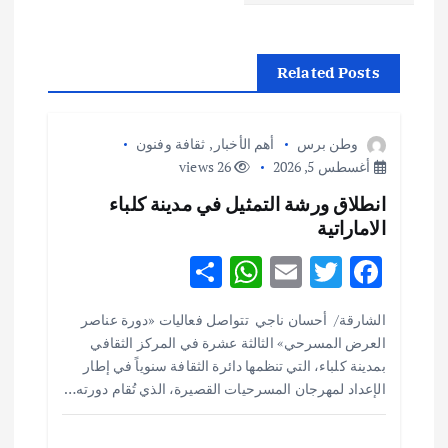
ل
م
Related Posts
ق
ا
وطن برس
أهم الأخبار
,
ثقافة وفنون
أغسطس 5, 2026
26 views
ل
انطلاق ورشة التمثيل في مدينة كلباء
الاماراتية
ا
S
W
E
T
F
ت
h
h
m
w
ac
الشارقة/ أحسان ناجي تتواصل فعاليات «دورة عناصر
ar
at
ai
it
e
العرض المسرحي» الثالثة عشرة في المركز الثقافي
e
s
l
te
b
بمدينة كلباء، التي تنظمها دائرة الثقافة سنوياً في إطار
o
r
A
الإعداد لمهرجان المسرحيات القصيرة، الذي تُقام دورته…
p
o