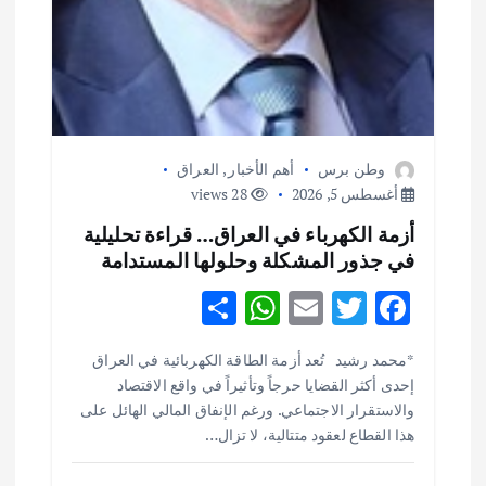
وطن برس
أهم الأخبار
,
العراق
أغسطس 5, 2026
28 views
أزمة الكهرباء في العراق… قراءة تحليلية
في جذور المشكلة وحلولها المستدامة
S
W
E
T
F
h
h
m
w
ac
أهم الأخبار
ثقافة وفنون
*محمد رشيد تُعد أزمة الطاقة الكهربائية في العراق
ar
at
ai
it
e
اختتام ورشة السينوغرافيا في مدينة كلباء الاماراتية
إحدى أكثر القضايا حرجاً وتأثيراً في واقع الاقتصاد
e
s
l
te
b
أغسطس 3, 2026
والاستقرار الاجتماعي. ورغم الإنفاق المالي الهائل على
o
r
A
هذا القطاع لعقود متتالية، لا تزال…
p
o
أهم الأخبار
جاليات
غير مصنف