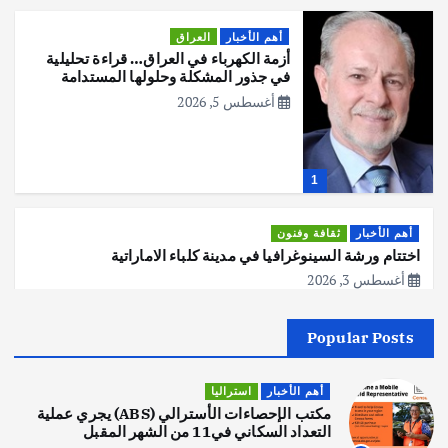
أهم الأخبار
العراق
أزمة الكهرباء في العراق… قراءة تحليلية
في جذور المشكلة وحلولها المستدامة
أغسطس 5, 2026
1
أهم الأخبار
ثقافة وفنون
اختتام ورشة السينوغرافيا في مدينة كلباء الاماراتية
أغسطس 3, 2026
Popular Posts
أهم الأخبار
جاليات
غير مصنف
قصة نجاح العراقي عمر الشمري الذي
اصبح بطلاً لأستراليا بلعبة كمال الاجسام
أهم الأخبار
استراليا
يوليو 30, 2026
مكتب الإحصاءات الأسترالي (ABS) يجري عملية
2
التعداد السكاني في11 من الشهر المقبل