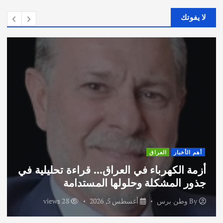
لا يفوتك
هم الأخبار
العراق
أ
زمة الكهرباء في العراق… قراءة تحليلية في
اخ
ذور المشكلة وحلولها المستدامة
ال
By
وطن برس
أغسطس 5, 2026
28 views