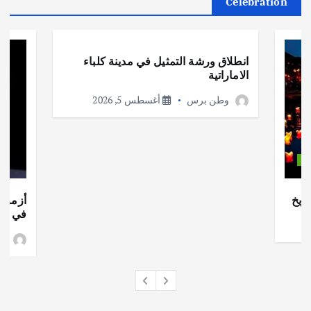
Celebration
أهم الأخبار
ثقافة وفنون
انطلاق ورشة التمثيل في مدينة كلباء
الاماراتية
وطن برس
أغسطس 5, 2026
ات
ريخ
أزمة ا
في جذو
وط