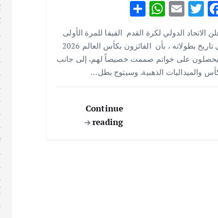
S
W
E
T
F
ت
ث
h
h
m
w
ac
ج
ن الاتحاد الدولي لكرة القدم الفيفا للمرة الأولى
ar
at
ai
it
e
ر
في تاريخ بطولاته ، بأن الفائزون بكأس العالم 2026
e
s
l
te
b
ر
حصلون على خواتم صممت خصيصاً لهم، إلى جانب
A
r
o
ر
أس والميداليات الذهبية. وسيتوج بطل…
p
o
س
p
k
ط
Continue
ع
reading
ع
غ
ف
ق
ك
ك
ك
ل