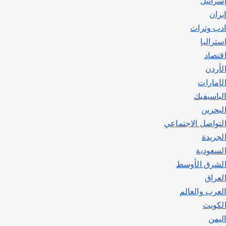
سرائيل
يوليو 30, 2026
2
يران
دب وتراث
ستراليا
قتصاد
لأردن
لإمارات
لباسيفيك
لبحرين
لتواصل الاجتماعي
لجريدة
لسعودية
لشرق الأوسط
لعراق
لعرب والعالم
لكويت
ليمن