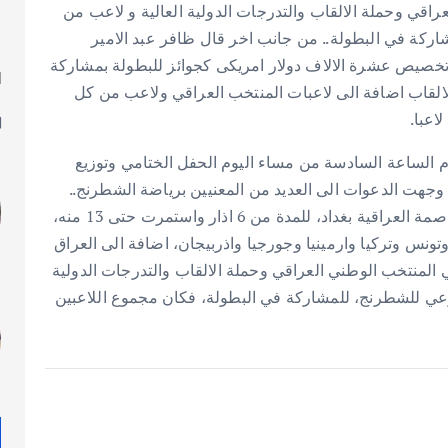
راقي وحملة الالقاب والتدرجات الدولية العالية و لاعب من
ركة في البطولة.. من جانب اخر قال ظافر عبد الامير
تخصيص عشرة الالاف دولار امريكى كجوائز للبطولة بمشاركة
ا
الالقاب اضافة الى لاعبات المنتخب العراقي ولاعب من كل
ل
 الساعة السادسة من مساء اليوم الحفل الختامي وتوزيع
بطولة العراق الدولية الثانية بالشطرنج 2013، وقد وجهت الدعوات الى العديد من المعنيين برياضة الشطرنج..
وكانت البطولة قد جرت وقائعها في فندق المنصور في العاصمة العراقية بغداد، للمدة من 6 اذار واستمرت حتى 13 منه،
نس وتركيا وارمينيا وجورجيا واذربيجان، اضافة الى العراق
ي المنتخب الوطني العراقي وحملة الالقاب والتدرجات الدولية
رعي للشطرنج، للمشاركة في البطولة، فكان مجموع اللاعبين