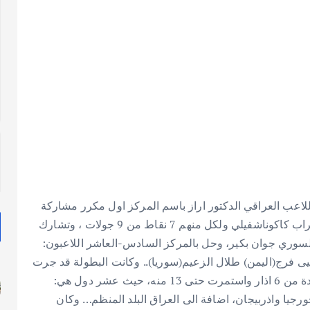
لعراق الدولية الثانية بالشطرنج 2013، بفوز اللاعب العراقي الدكتور اراز باسم المركز اول مكرر مشاركة
مع الاستاذ الدولي اكاكي ومواطنه الاستاذ الدولي الكبير ميراب كاكوناشفيلي ولكل منهم 7 نقاط من 9 جولات ، وتشارك
السوري جوان بكير، وحل بالمركز السادس-العاشر اللاعبون:
يى فرج(اليمن) طلال الزعيم(سوريا)..
وكانت البطولة قد جرت
وقائعها في فندق المنصور في العاصمة العراقية بغداد، للمدة من 6 اذار واستمرت حتى 13 منه، حيث عشر دول هي:
رجيا واذربيجان، اضافة الى العراق البلد المنظم… وكان