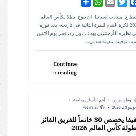
S
W
E
T
F
إ
h
h
m
w
ac
إ
طاع منتخب إسبانيا ان يتوج بطلا لكأس العالم
ا
ar
at
ai
it
e
2026 لكرة القدم للمرة الثانية في تاريخه، بعد فوزه
ا
e
s
l
te
b
 نظيره الأرجنتيني بهدف دون رد، فجر يوم الاثنين
ا
A
r
o
ب توقيت مدينة سدني…
ا
p
o
ا
p
k
ا
Continue
ا
reading
ا
ا
ا
ا
وطن برس
أهم الأخبار
,
رياضة
ا
ليو 18, 2026
27 views
ا
الفيفا يخصص 30 خاتماً للفريق الفائز
ا
طولة كأس العالم 2026
ا