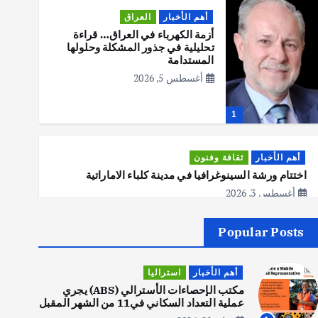
أهم الأخبار
العراق
أزمة الكهرباء في العراق… قراءة
تحليلية في جذور المشكلة وحلولها
المستدامة
أغسطس 5, 2026
1
أهم الأخبار
ثقافة وفنون
اختتام ورشة السينوغرافيا في مدينة كلباء الاماراتية
أغسطس 3, 2026
Popular Posts
أهم الأخبار
جاليات
غير مصنف
قصة نجاح العراقي عمر الشمري الذي
أهم الأخبار
استراليا
اصبح بطلاً لأستراليا بلعبة كمال
الاجسام
مكتب الإحصاءات الأسترالي (ABS) يجري
عملية التعداد السكاني في11 من الشهر المقبل
يوليو 30, 2026
2