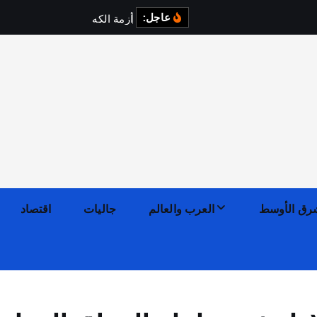
عاجل:
أ
ز
م
ة
ا
ل
ك
ه
ر
ب
ا
ء
ف
ي
رق الأوسط
العرب والعالم
جاليات
اقتصاد