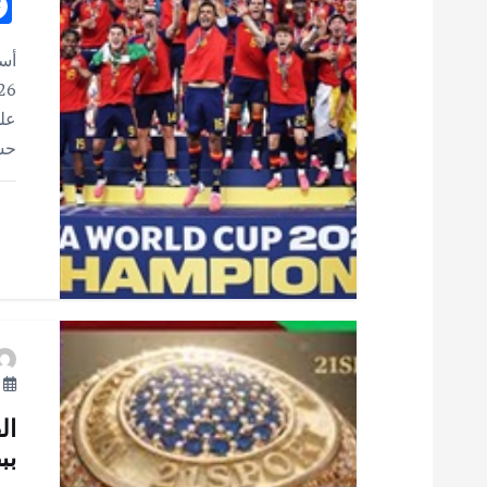
ق
ا
أست
ل
على
حس
ا
ت
يو
بب