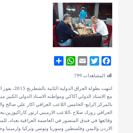
S
W
E
T
F
h
h
m
w
ac
المشاهدات
799
ar
at
ai
it
e
e
s
l
te
b
انتهت بطولة ا
A
r
o
بالمركز الرابع-الخامس اللاعب العراقي اكار علي صالح و
p
o
العراقي زوزك صلاح ،اللاعب الارميني ارتور كاراكيوزين،يح
p
k
الاردن واليمن وفلسطين وسوريا وتونس وتركيا وارمينيا وجو