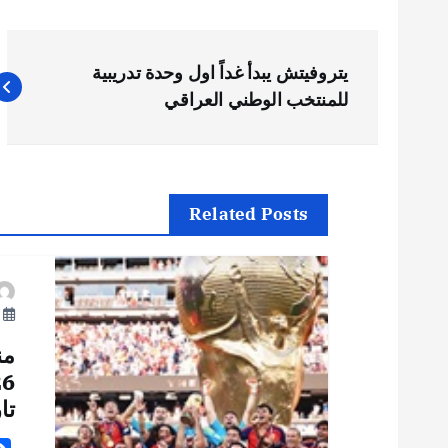
ت
يتروفيتش يبدأ غداً اول وحدة تدريبية
ص
للمنتخب الوطني العراقي
فّ
ح
Related Posts
ا
يو
ل
من
م
تا