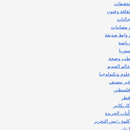
حقيقات
قافة وفنون
اليات
مضانيات
وابط صديقة
ياضة
وريا
ب وصحة
الم الفيديو
لوم وتكنولوجيا
ير مصنف
لسطين
طر
اريكاتير
ُتاب الجريدة
لمة رئيس التحرير
بنان