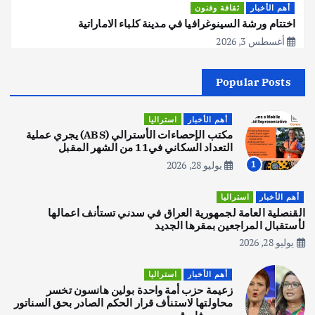
أهم الأخبار
ثقافة وفنون
اختتام ورشة السينوغرافيا في مدينة كلباء الاماراتية
أغسطس 3, 2026
Popular Posts
أهم الأخبار
جاليات
غير مصنف
قصة نجاح العراقي عمر الشمري الذي
اصبح بطلاً لأستراليا بلعبة كمال الاجسام
أهم الأخبار
استراليا
يوليو 30, 2026
مكتب الإحصاءات الأسترالي (ABS) يجري عملية
2
التعداد السكاني في11 من الشهر المقبل
يوليو 28, 2026
1
أهم الأخبار
تحقيقات
هوي آن… مدينة الفوانيس وسحر التاريخ
أهم الأخبار
استراليا
يوليو 30, 2026
القنصلية العامة لجمهورية العراق في سدني تستأنف اعمالها
3
لأستقبال المراجعين بمقرها الجديد
يوليو 28, 2026
أهم الأخبار
استراليا
مكتب الإحصاءات الأسترالي (ABS) يجري
أهم الأخبار
استراليا
عملية التعداد السكاني في11 من الشهر
زعيمة حزب أمة واحدة بولين هانسون تخسر
المقبل
محاولتها لاستنأف قرار الحكم الصادر بحق السناتور
يوليو 28, 2026