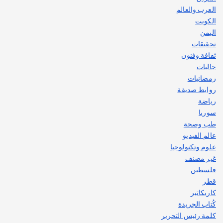
العرب والعالم
الكويت
اليمن
تحقيقات
ثقافة وفنون
جاليات
رمضانيات
روابط صديقة
رياضة
سوريا
طب وصحة
عالم الفيديو
علوم وتكنولوجيا
غير مصنف
فلسطين
قطر
كاريكاتير
كُتاب الجريدة
كلمة رئيس التحرير