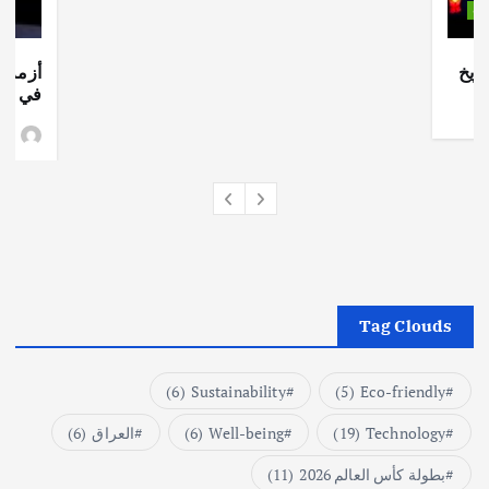
ات
ريخ
أزمة ا
في جذو
وط
Tag Clouds
(6)
Sustainability
(5)
Eco-friendly
Technology
(19)
Well-being
(6)
العراق
(6)
بطولة كأس العالم 2026
(11)