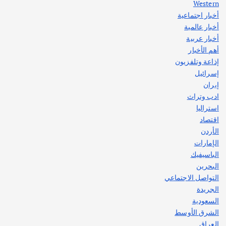
Western
أخبار اجتماعية
أهم الأخبار
جاليات
غير مصنف
أخبار عالمية
قصة نجاح العراقي عمر الشمري الذي
اصبح بطلاً لأستراليا بلعبة كمال الاجسام
أخبار عربية
يوليو 30, 2026
أهم الأخبار
2
إذاعة وتلفزيون
إسرائيل
إيران
ادب وتراث
استراليا
اقتصاد
الأردن
الإمارات
الباسيفيك
البحرين
التواصل الاجتماعي
الجريدة
السعودية
الشرق الأوسط
العراق