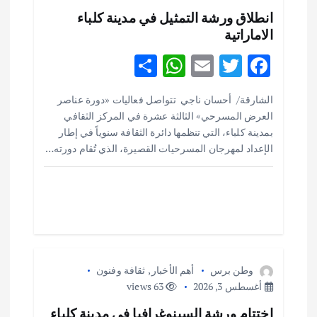
انطلاق ورشة التمثيل في مدينة كلباء
ل
الاماراتية
ا
S
W
E
T
F
h
h
m
w
ac
ت
الشارقة/ أحسان ناجي تتواصل فعاليات «دورة عناصر
ar
at
ai
it
e
العرض المسرحي» الثالثة عشرة في المركز الثقافي
e
s
l
te
b
بمدينة كلباء، التي تنظمها دائرة الثقافة سنوياً في إطار
o
r
A
الإعداد لمهرجان المسرحيات القصيرة، الذي تُقام دورته…
p
o
p
k
وطن برس
أهم الأخبار
,
ثقافة وفنون
أغسطس 3, 2026
63 views
اختتام ورشة السينوغرافيا في مدينة كلباء