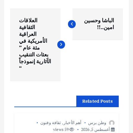
ت
الباشا وحسين
العلاقات
ص
امين..!!
الثقافية
العراقية
فّ
الأمريكية في
مئة عام ”
ح
بعثات التنقيب
الآثارية إنموذجاً
“
ا
ل
م
Related Posts
ق
وطن برس
أهم الأخبار
,
ثقافة وفنون
ا
أغسطس 5, 2026
59 views