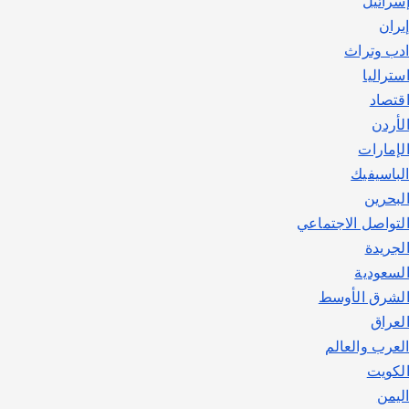
سرائيل
يوليو 30, 2026
2
يران
دب وتراث
ستراليا
قتصاد
لأردن
لإمارات
لباسيفيك
لبحرين
لتواصل الاجتماعي
لجريدة
لسعودية
لشرق الأوسط
لعراق
لعرب والعالم
لكويت
ليمن