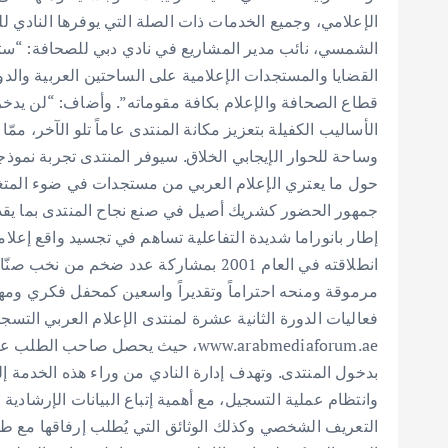
الإعلامي، وجميع الخدمات ذات الصلة التي يوفرها النادي
الشمسي، نائب مدير المشاريع في نادي دبي للصحافة: “ستشم
القضايا والمستجدات الإعلامية على الساحتين العربية والدو
قطاع الصحافة والإعلام بكافة مقوماته”. وأضاف: “لن يدخر 
الأساليب الكفيلة بتعزيز مكانة المنتدى عاماً تلو الآخر، مم
وساحة للحوار الإيجابي الخلاق. سيوفر المنتدى تجربة نموذج
حول ما يعتري الإعلام العربي من مستجدات في ضوء المتغير
جمهور الحضور كشريك أصيل في صنع نجاح المنتدى بما يقد
إطار بانوراما شديدة التفاعلية تساهم في تجسيد واقع إع
انطلاقته في العام 2001 بمشاركة عدد ضخم 
مرموقة ومنحه احتراماً وتقديراً واسعين كمحفل فكري وم
فعاليات الدورة الثانية عشرة لمنتدى الإعلام العربي التسجيل
www.arabmediaforum.ae، حيث يحصل صا
بدخول المنتدى. وتهدف إدارة النادي من وراء هذه الخدمة إ
وانتظام عملية التسجيل، مع أهمية إتباع البيانات الإرشادية 
التعريف الشخصي وكذلك الوثائق التي يُطلب إرفاقها مع 