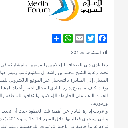
S
W
E
T
F
h
h
m
w
ac
المشاهدات
824
ar
at
ai
it
e
e
s
l
te
b
دعا نادي دبي للصحافة الإعلاميين المهتمين بالمشاركة في ا
A
r
o
تحت رعاية الشيخ محمد بن راشد آل مكتوم نائب رئيس دول
المقبل، إلى المبادرة بالتسجيل عبر الموقع الإلكتروني للمنت
p
o
بوقت كاف ما يمنح إدارة النادي المجال لحصر أعداد المشا
p
k
للحدث الأهم على الخارطة الإعلامية والثقافية للمنطقة وال
ورموزها.
وأعربت إدارة النادي عن أهمية تلك الخطوة حيث أن تحديد أع
والتي ست
نوعه عربياً خاصة في ناحية الترتيبات اللوجستية ومنها ع