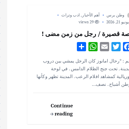
إ
إ
وطن برس
أهم الأخبار
,
ادب وتراث
ا
نيو 21, 2026
29 views
ا
ا
ة قصيرة / رجل من زمن مضى !
ا
S
W
E
T
F
ا
h
h
m
w
ac
ا
م : *رحال امانوز كان الرجل يمشي بين دروب
ar
at
ai
it
e
ا
دينة . تحت جنح الظلام الدامس . في لوحة
ا
e
s
l
te
b
يالية كمشاهد افلام الرعب . المدينة تظهر وكأنها
ا
A
r
o
طن أشباح . نصف…
ا
p
o
ا
p
k
ا
Continue
ا
reading
ا
ا