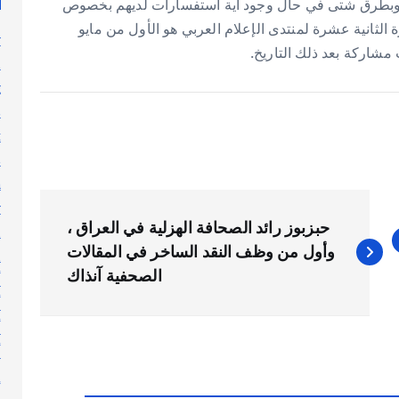
لة وبطرق شتى في حال وجود أية استفسارات لديهم بخصوص
 الثانية عشرة لمنتدى الإعلام العربي هو الأول من مايو
y
n
g
s
t
s
h
y
حبزبوز رائد الصحافة الهزلية في العراق ،
l
وأول من وظف النقد الساخر في المقالات
n
الصحفية آنذاك
أ
أ
أ
أ
إ