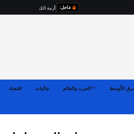
عاجل:
أ
ز
م
ة
ا
ل
ك
ه
ر
ب
ا
ء
رق الأوسط
العرب والعالم
جاليات
اقتصاد