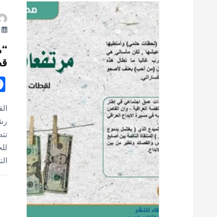
يو
“م
قص
الق
رش
تت
للح
ال