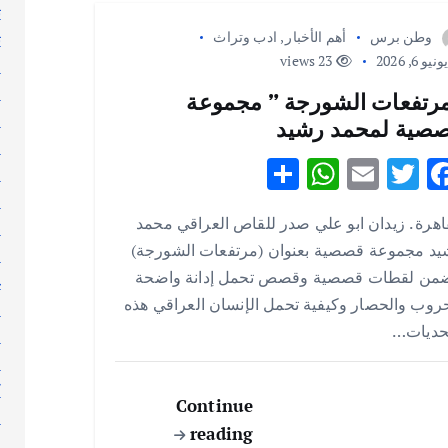
ت
وطن برس
أهم الأخبار
,
ادب وتراث
ث
نيو 6, 2026
23 views
ج
ر
رتفعات الشورجة ” مجموعة
ر
صية لمحمد رشيد
ر
S
W
E
T
F
س
h
h
m
w
ac
ط
اهرة . زيدان ابو علي صدر للقاص العراقي محمد
ar
at
ai
it
e
ع
يد مجموعة قصصية بعنوان (مرتفعات الشورجة)
ع
e
s
l
te
b
ضمن لقطات قصصية وقصص تحمل إدانة واضحة
غ
A
r
o
روب والحصار وكيفية تحمل الإنسان العراقي هذه
ف
p
o
تحديات…
ق
p
k
ك
ك
Continue
ك
reading
ل