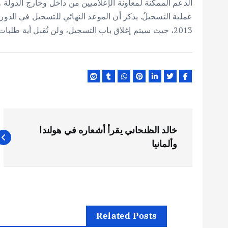
الدعم الممكنة لمعاونة الإعلاميين من داخل وخارج الدو
عملية التسجيلُ. يذكر أن الموعد النهائي للتسجيل في الدورة
2013، حيث سيتم إغلاق باب التسجيل، ولن تُقبل أية طلبات مشاركة بعد ذلك التاريخ.
ت
خالد الظنحاني يقرأ أشعاره في هولندا
ص
وألمانيا
فّ
ح
Related Posts