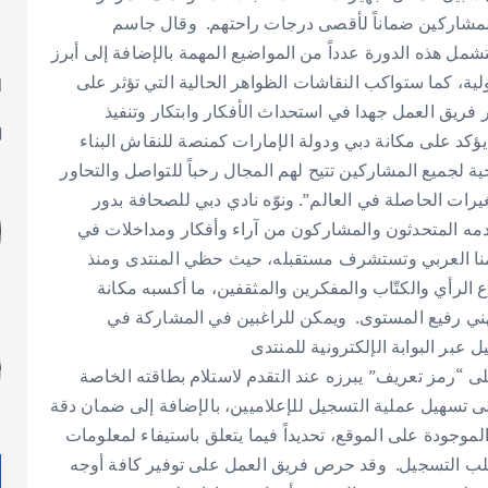
 للمشاركين ضماناً لأقصى درجات راحتهم. وقال جاسم
ل هذه الدورة عدداً من المواضيع المهمة بالإضافة إلى أبرز
لية، كما ستواكب النقاشات الظواهر الحالية التي تؤثر على
ا
ل
فريق العمل جهدا في استحداث الأفكار وابتكار وتنفيذ
ّا يؤكد على مكانة دبي ودولة الإمارات كمنصة للنقاش البناء
ية لجميع المشاركين تتيح لهم المجال رحباً للتواصل والتحاور
ات الحاصلة في العالم”. ونوّه نادي دبي للصحافة بدور
مه المتحدثون والمشاركون من آراء وأفكار ومداخلات في
لامنا العربي وتستشرف مستقبله، حيث حظي المنتدى ومنذ
من نخب صنّاع الرأي والكتّاب والمفكرين والمثقفين، ما أكسبه مكانة
هني رفيع المستوى. ويمكن للراغبين في المشاركة في
 عبر البوابة الإلكترونية للمنتدى
حب الطلب على “رمز تعريف” يبرزه عند التقدم لاستلام بطاقته الخاصة
لى تسهيل عملية التسجيل للإعلاميين، بالإضافة إلى ضمان دقة
الموجودة على الموقع، تحديداً فيما يتعلق باستيفاء لمعلومات
طلب التسجيل. وقد حرص فريق العمل على توفير كافة أوجه