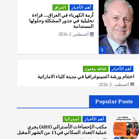
أهم الأخبار
العراق
أزمة الكهرباء في العراق… قراءة
تحليلية في جذور المشكلة وحلولها
المستدامة
أغسطس 5, 2026
1
أهم الأخبار
ثقافة وفنون
اختتام ورشة السينوغرافيا في مدينة كلباء الاماراتية
أغسطس 3, 2026
Popular Posts
أهم الأخبار
جاليات
غير مصنف
قصة نجاح العراقي عمر الشمري الذي
أهم الأخبار
استراليا
اصبح بطلاً لأستراليا بلعبة كمال
الاجسام
مكتب الإحصاءات الأسترالي (ABS) يجري
عملية التعداد السكاني في11 من الشهر المقبل
يوليو 30, 2026
2