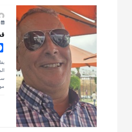
ا
ل
يو
م
قص
ق
بقل
ا
الم
سور
ل
مو
ا
ت