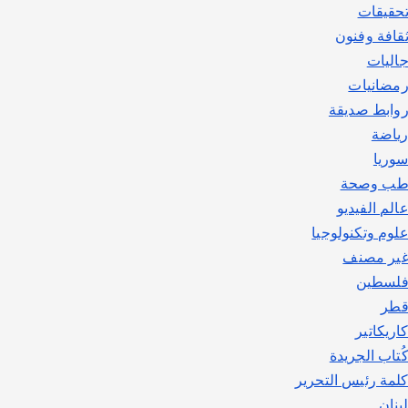
حقيقات
قافة وفنون
اليات
مضانيات
وابط صديقة
ياضة
وريا
ب وصحة
الم الفيديو
لوم وتكنولوجيا
ير مصنف
لسطين
طر
اريكاتير
ُتاب الجريدة
لمة رئيس التحرير
بنان