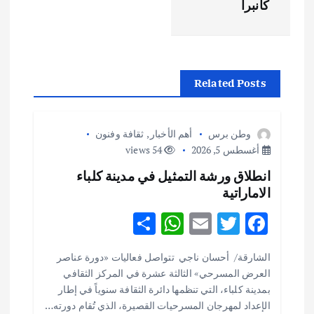
كانبرا
ا
ل
م
Related Posts
ق
وطن برس
أهم الأخبار
,
ثقافة وفنون
ا
أغسطس 5, 2026
54 views
انطلاق ورشة التمثيل في مدينة كلباء
ل
الاماراتية
ا
S
W
E
T
F
h
h
m
w
ac
ت
الشارقة/ أحسان ناجي تتواصل فعاليات «دورة عناصر
ar
at
ai
it
e
العرض المسرحي» الثالثة عشرة في المركز الثقافي
e
s
l
te
b
بمدينة كلباء، التي تنظمها دائرة الثقافة سنوياً في إطار
o
r
A
الإعداد لمهرجان المسرحيات القصيرة، الذي تُقام دورته…