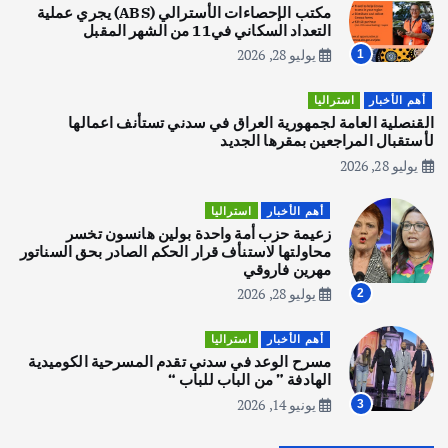
يوليو 30, 2026
مكتب الإحصاءات الأسترالي (ABS) يجري عملية
2
التعداد السكاني في11 من الشهر المقبل
يوليو 28, 2026
1
أهم الأخبار
تحقيقات
هوي آن… مدينة الفوانيس وسحر التاريخ
أهم الأخبار
استراليا
يوليو 30, 2026
القنصلية العامة لجمهورية العراق في سدني تستأنف اعمالها
3
لأستقبال المراجعين بمقرها الجديد
يوليو 28, 2026
أهم الأخبار
استراليا
مكتب الإحصاءات الأسترالي (ABS) يجري
أهم الأخبار
استراليا
عملية التعداد السكاني في11 من الشهر
زعيمة حزب أمة واحدة بولين هانسون تخسر
المقبل
محاولتها لاستنأف قرار الحكم الصادر بحق السناتور
يوليو 28, 2026
مهرين فاروقي
4
يوليو 28, 2026
2
أهم الأخبار
ثقافة وفنون
أهم الأخبار
استراليا
انطلاق ورشة التمثيل في مدينة كلباء الاماراتية
مسرح الوعد في سدني تقدم المسرحية الكوميدية
أغسطس 5, 2026
الهادفة ” من الباب للباب “
يونيو 14, 2026
3
أهم الأخبار
العراق