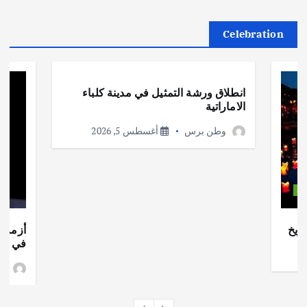
Celebration
أهم الأخبار
ثقافة وفنون
انطلاق ورشة التمثيل في مدينة كلباء
الاماراتية
وطن برس
أغسطس 5, 2026
ات
ريخ
أزمة ا
في جذو
وط