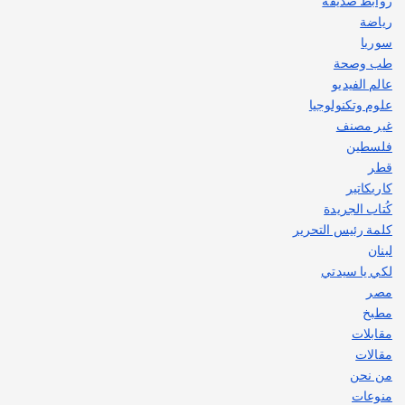
روابط صديقة
رياضة
سوريا
طب وصحة
عالم الفيديو
علوم وتكنولوجيا
غير مصنف
فلسطين
قطر
كاريكاتير
كُتاب الجريدة
كلمة رئيس التحرير
لبنان
لكي يا سيدتي
مصر
مطبخ
مقابلات
مقالات
من نحن
منوعات