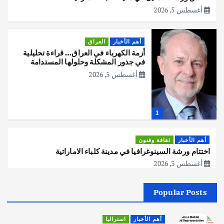
أغسطس 5, 2026
أهم الأخبار
العراق
أزمة الكهرباء في العراق… قراءة تحليلية
في جذور المشكلة وحلولها المستدامة
أغسطس 5, 2026
1
أهم الأخبار
ثقافة وفنون
اختتام ورشة السينوغرافيا في مدينة كلباء الاماراتية
أغسطس 3, 2026
Popular Posts
أهم الأخبار
جاليات
غير مصنف
قصة نجاح العراقي عمر الشمري الذي
اصبح بطلاً لأستراليا بلعبة كمال الاجسام
أهم الأخبار
استراليا