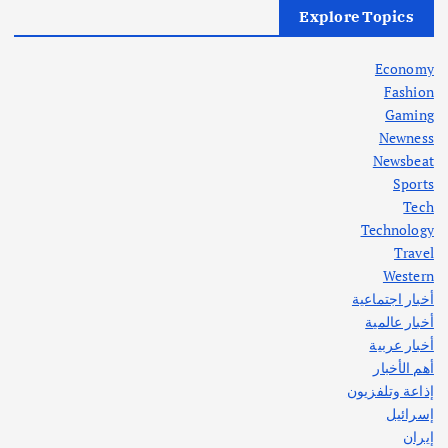
أزمة الكهرباء في العراق… قراءة تحليلية
Explore Topics
في جذور المشكلة وحلولها المستدامة
أغسطس 5, 2026
Economy
Fashion
Gaming
Newness
1
Newsbeat
Sports
أهم الأخبار
ثقافة وفنون
Tech
اختتام ورشة السينوغرافيا في مدينة كلباء الاماراتية
Technology
أغسطس 3, 2026
Travel
Western
أخبار اجتماعية
أهم الأخبار
جاليات
غير مصنف
أخبار عالمية
قصة نجاح العراقي عمر الشمري الذي
اصبح بطلاً لأستراليا بلعبة كمال الاجسام
أخبار عربية
يوليو 30, 2026
أهم الأخبار
2
إذاعة وتلفزيون
إسرائيل
إيران