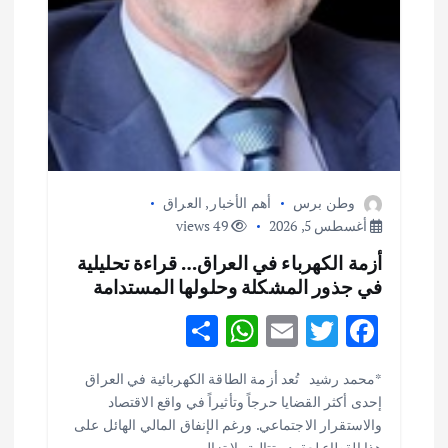
وطن برس
أهم الأخبار
,
العراق
أغسطس 5, 2026
49 views
أزمة الكهرباء في العراق… قراءة تحليلية
في جذور المشكلة وحلولها المستدامة
S
W
E
T
F
h
h
m
w
ac
أهم الأخبار
ثقافة وفنون
*محمد رشيد تُعد أزمة الطاقة الكهربائية في العراق
ar
at
ai
it
e
اختتام ورشة السينوغرافيا في مدينة كلباء الاماراتية
إحدى أكثر القضايا حرجاً وتأثيراً في واقع الاقتصاد
e
s
l
te
b
أغسطس 3, 2026
والاستقرار الاجتماعي. ورغم الإنفاق المالي الهائل على
هذا القطاع لعقود متتالية، لا تزال…