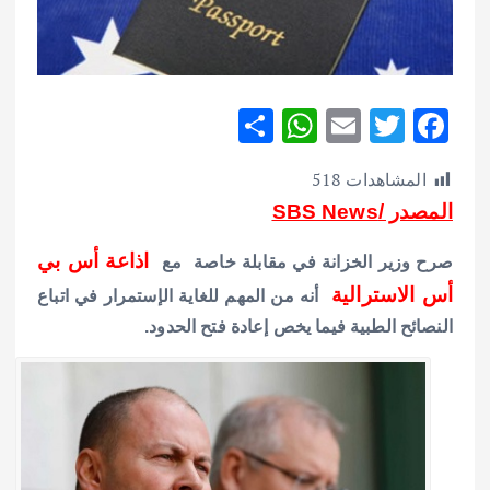
S
W
E
T
F
h
h
m
w
ac
المشاهدات
518
ar
at
ai
it
e
المصدر /SBS News
e
s
l
te
b
A
r
o
اذاعة أس بي
صرح وزير الخزانة في مقابلة خاصة مع
p
o
أس الاسترالية
أنه من المهم للغاية الإستمرار في اتباع
p
k
النصائح الطبية فيما يخص إعادة فتح الحدود.