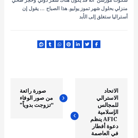
سكوت مورسن أنه قد يكون هناك سفر دولي وحجر صحي
منزلي بحلول شهر تموز يوليو. هذا الصباح … يقول إن
أستراليا ستغلق إلى الأبد
ت
الاتحاد
صورة رائعة
ص
الاسترالي
من صور الوفاء
للمجالس
“تزوجت بدوياً”
فّ
الإسلامية
AFIC ينظم
ح
دعوة أفطار
في العاصمة