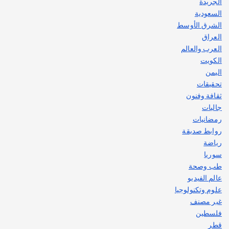
الجريدة
السعودية
الشرق الأوسط
العراق
العرب والعالم
الكويت
اليمن
تحقيقات
ثقافة وفنون
جاليات
رمضانيات
روابط صديقة
رياضة
سوريا
طب وصحة
عالم الفيديو
علوم وتكنولوجيا
غير مصنف
فلسطين
قطر