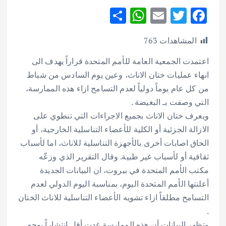
S
W
E
T
F
h
h
m
w
ac
المشاهدات
763
ar
at
ai
it
e
e
s
l
te
b
اعتمدت الجمعية العامة للأمم المتحدة قراراً يهدف الى
انهاء عمليات ختان الاناث، وعين يوم السادس من شباط
A
r
o
من كل عام يوماً دولياً لعدم التسامح ازاء هذه الممارسة،
p
o
التي وصفت بـ البغيضة .
p
k
ويعرف ختان الاناث بجميع الاجراءات التي تنطوي على
الازالة الجزئية أو الكلية للأعضاء التناسلية الخارجية، أو
الحاق اصابات أخرى بالأجهزة التناسلية للاناث، اما لأسباب
ثقافية أو لأسباب غير طبية.
وقال التقرير الذي وزعّه
مكتب الأمم المتحدة في بيروت، ان البيانات الجديدة
أعلنتها الأمم المتحدة اليوم، بمناسبة اليوم الدولي لعدم
التسامح مطلقاً ازاء تشويه الأعضاء التناسلية للاناث الختان
.
وتظهر البيانات أن هذه الممارسة غدت أقل انتشاراً بوجه