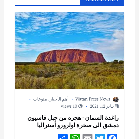
ل
م
ق
ا
ل
ا
ت
Watan Press News
أهم الأخبار
,
منوعات
يناير 12, 2021
10 views
راغدة السمان- هجره من جبل قاسيون
دمشق الى صخرة اولرورو أستراليا
S
W
E
T
F