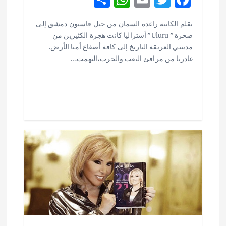
h
h
m
w
ac
بقلم الكاتبة راغده السمان من جبل قاسيون دمشق إلى
ar
at
ai
it
e
صخرة ” Uluru” أستراليا كانت هجرة الكثيرين من
e
s
l
te
b
مدينتي العريقة التاريخ إلى كافة أصقاع أمنا الأرض.
o
r
A
غادرنا من مرافئ التعب والحرب،التهمت…
p
o
p
k