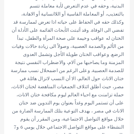
البدنية، وحقه في عدم التعرض لأية معاملة تتسم
بالتعذيب، أو المعاملة القاسية أو اللاانسانية أو الاهانة،
وكذلك حقه في الحفاظ على حياته اذا تعرض لممارسة قد
تفضي الى الوفاة. وقد أثبتت الأبحاث القائمة على الأدلة أن
الختان له عواقب وخيمة على صحة المرأة والطفل، تبدأ
من الألم والصدمة العصبية، وصولاً الى زيادة حالات وفيات
الرضع. وعواقب الختان طويلة الأجل وتشمل العدوى
المزمنة وما يصاحبها من آلام، والاضطراب النفسي نتيجة
للصدمة العصبية. وعلى الرغم من اضمحلال نسب ممارسة
ختان الاناث حول العالم، الا أن النسب لاتزال هائلة في
مصر، حيث أطلق ائتلاف الجمعيات المناهضة لختان الاناث،
حملة تزامنت مع احياء العالم ليوم مكافحة ختان الاناث،
على أن تستمر اليوم وغداً بعنوان يوم التدوين ضد ختان
الاناث في مصر ، بهدف التوعية بتلك الممارسة الضارة من
خلال مواقع التواصل الاجتماعية، ومن المقرر أن يقوم
النشطاء على مواقع التواصل الاجتماعي خلال يومي 6 و7