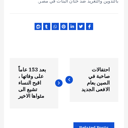
بالتدوين والتغريد ضد ختان البنات في مصر.
ت
احتفالات
بعد 153 عاماً
ص
صاخبة في
على وفاتها ،
الصين بعام
اقبح النساء
فّ
الافعى الجديد
تشيع الى
مثواها الاخير
ح
ا
Related Posts