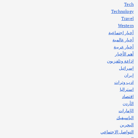
Tech
اختتام ورشة السينوغرافيا في مدينة كلباء الاماراتية
Technology
أغسطس 3, 2026
Travel
Western
أخبار اجتماعية
أهم الأخبار
جاليات
غير مصنف
أخبار عالمية
قصة نجاح العراقي عمر الشمري الذي
اصبح بطلاً لأستراليا بلعبة كمال الاجسام
أخبار عربية
يوليو 30, 2026
أهم الأخبار
2
إذاعة وتلفزيون
إسرائيل
إيران
ادب وتراث
استراليا
اقتصاد
الأردن
الإمارات
الباسيفيك
البحرين
التواصل الاجتماعي