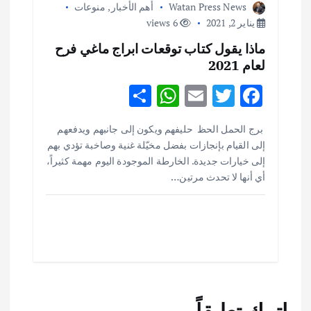
Watan Press News
أهم الأخبار
,
منوعات
يناير 2, 2021
6 views
ماذا يقول كتاب توقعات ابراج ماغي فرح
لعام 2021
S
W
E
T
F
h
h
m
w
ac
أهم الأخبار
ثقافة وفنون
برج الحمل الحظ حليفهم ويكون إلى جانبهم ويدفعهم
ar
at
ai
it
e
اختتام ورشة السينوغرافيا في مدينة كلباء الاماراتية
إلى القيام بإنجازات بفضل مخيّلة غنية وصاخبة تؤدي بهم
e
s
l
te
b
أغسطس 3, 2026
إلى خيارات جديدة. الخارطة الموجودة اليوم مهمة كثيراً،
o
r
أي أنها لا تحدث مرتين…
A
p
o
أهم الأخبار
جاليات
غير مصنف
قصة نجاح العراقي عمر الشمري الذي
p
k
اصبح بطلاً لأستراليا بلعبة كمال الاجسام
يوليو 30, 2026
2
أهم الأخبار
تحقيقات
اترك تعليقاً
هوي آن… مدينة الفوانيس وسحر التاريخ