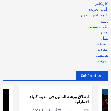
كاريكاتير
كُتاب الجريدة
كلمة رئيس التحرير
لبنان
لكي يا سيدتي
مصر
مطبخ
مقابلات
مقالات
من نحن
منوعات
Celebration
أهم الأخبار
ثقافة وفنون
انطلاق ورشة التمثيل في مدينة كلباء
الاماراتية
وطن برس
أغسطس 5, 2026