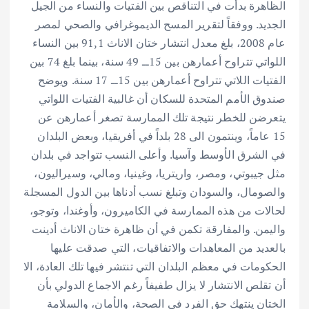
الظاهرة بدأت في التناقص بين الفتيات والنساء من الجيل
الجديد. ووفقاً لتقرير المسح الديموغرافي والصحي لمصر
عام 2008، بلغ معدل انتشار ختان الاناث 91,1 بين النساء
اللواتي تتراوح أعمارهن بين 15ــ 49 سنة، بينما بلغ 74 بين
الفتيات اللاتي تتراوح أعمارهن بين 15ــ 17 سنة. ويوضح
صندوق الأمم المتحدة للسكان أن غالبية الفتيات اللواتي
يتعرضن للخطر نتيجة تلك الممارسة تصغر أعمارهن عن
15 عاماً، وينتمون الى 28 بلداً في أفريقيا، وبعض البلدان
في الشرق الأوسط وآسيا. وأعلى النسب تتواجد في بلدان
مثل جيبوتي، ومصر، واريتريا، وغينيا، ومالي، وسيراليون،
والصومال، والسودان وتبلغ نسب أدناها بين الدول المسجلة
لحالات من هذه الممارسة في الكاميرون، وأوغندا، وتوجو،
واليمن. والمفارقة تكمن في أن ظاهرة ختان الاناث أدينت
بالعديد من المعاهدات والاتفاقيات، التي صدقت عليها
الحكومات في معظم البلدان التي تنتشر فيها تلك العادة، الا
أن تقلص الانتشار لا يزال طفيفاً رغم الاجماع الدولي بأن
الختان ينتهك حق الفرد في الصحة، والأمان، والسلامة