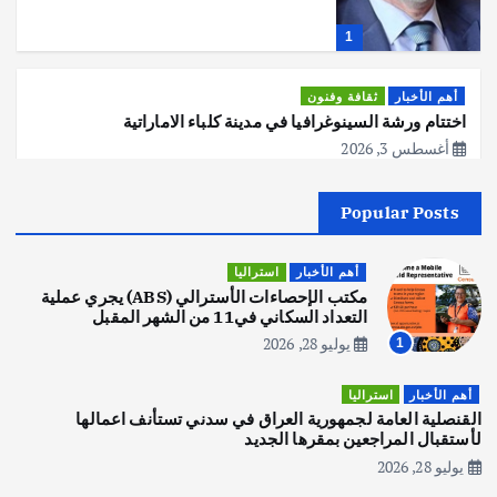
1
أهم الأخبار
ثقافة وفنون
اختتام ورشة السينوغرافيا في مدينة كلباء الاماراتية
أغسطس 3, 2026
Popular Posts
أهم الأخبار
جاليات
غير مصنف
قصة نجاح العراقي عمر الشمري الذي
اصبح بطلاً لأستراليا بلعبة كمال الاجسام
أهم الأخبار
استراليا
يوليو 30, 2026
مكتب الإحصاءات الأسترالي (ABS) يجري عملية
2
التعداد السكاني في11 من الشهر المقبل
يوليو 28, 2026
1
أهم الأخبار
تحقيقات
هوي آن… مدينة الفوانيس وسحر التاريخ
أهم الأخبار
استراليا
يوليو 30, 2026
القنصلية العامة لجمهورية العراق في سدني تستأنف اعمالها
3
لأستقبال المراجعين بمقرها الجديد
يوليو 28, 2026
أهم الأخبار
استراليا