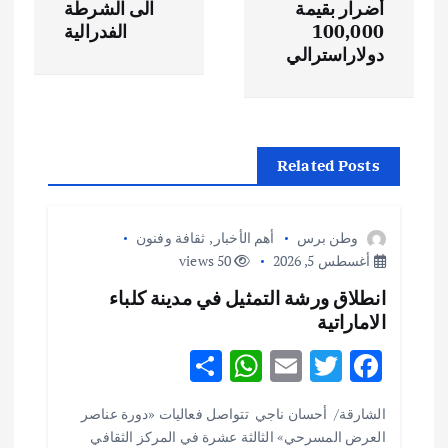
أضرار بقيمة
الى الشرطة
ح
100,000
الفدرالية
دولاراسترالي
ا
ل
Related Posts
م
ق
وطن برس
أهم الأخبار
,
ثقافة وفنون
أغسطس 5, 2026
50 views
ا
انطلاق ورشة التمثيل في مدينة كلباء
الاماراتية
ل
S
W
E
T
F
ا
h
h
m
w
ac
الشارقة/ أحسان ناجي تتواصل فعاليات «دورة عناصر
ar
at
ai
it
e
ت
العرض المسرحي» الثالثة عشرة في المركز الثقافي