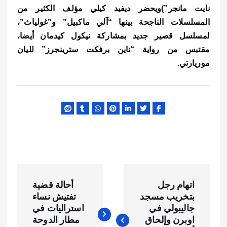
نايت مانجر”)
ويحضر ديفيد كيلي مؤلف الكثير من
المسلسلات الناجحة بينها “آلي ماكبيل” و”غولياث”،
لمسلسل قصير جديد بمشاركة نيكول كيدمان أيضا،
مقتبس من رواية “ناين برفكت سترينجرز” لليان
موريارتي.
ت
اتهام رجل
أحالة قضية
ص
بتخريب مسجد
تفتيش نساء
جاليبولي في
استراليات في
فّ
اوبرن وإلحاق
مطار الدوحة