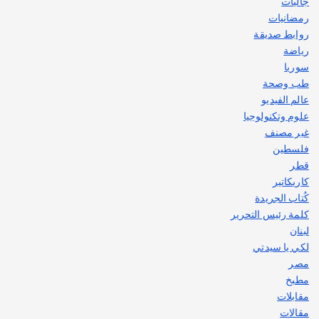
جاليات
رمضانيات
روابط صديقة
رياضة
سوريا
طب وصحة
عالم الفيديو
علوم وتكنولوجيا
غير مصنف
فلسطين
قطر
كاريكاتير
كُتاب الجريدة
كلمة رئيس التحرير
لبنان
لكي يا سيدتي
مصر
مطبخ
مقابلات
مقالات