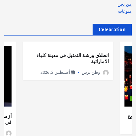
من نحن
منوعات
Celebration
أهم الأخبار
ثقافة وفنون
انطلاق ورشة التمثيل في مدينة كلباء
الاماراتية
وطن برس
أغسطس 5, 2026
ات
ريخ
أزمة ا
في جذو
وط