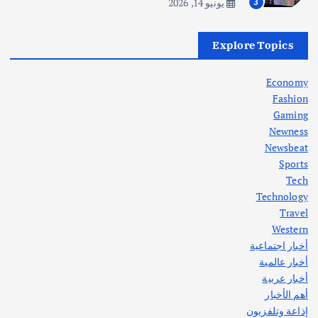
يونيو 14, 2026
3
أهم الأخبار
العراق
أزمة الكهرباء في العراق… قراءة تحليلية
Explore Topics
في جذور المشكلة وحلولها المستدامة
أغسطس 5, 2026
Economy
Fashion
Gaming
Newness
1
Newsbeat
Sports
أهم الأخبار
ثقافة وفنون
Tech
اختتام ورشة السينوغرافيا في مدينة كلباء الاماراتية
Technology
أغسطس 3, 2026
Travel
Western
أخبار اجتماعية
أهم الأخبار
جاليات
غير مصنف
أخبار عالمية
قصة نجاح العراقي عمر الشمري الذي
اصبح بطلاً لأستراليا بلعبة كمال الاجسام
أخبار عربية
يوليو 30, 2026
أهم الأخبار
2
إذاعة وتلفزيون