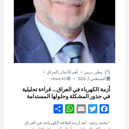
وطن برس
أهم الأخبار
,
العراق
أغسطس 5, 2026
45 views
أزمة الكهرباء في العراق… قراءة تحليلية
في جذور المشكلة وحلولها المستدامة
S
W
E
T
F
h
h
m
w
ac
أهم الأخبار
ثقافة وفنون
*محمد رشيد تُعد أزمة الطاقة الكهربائية في العراق
ar
at
ai
it
e
اختتام ورشة السينوغرافيا في مدينة كلباء الاماراتية