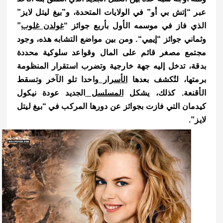
عبر “إتش بي أو” في الولايات المتحدة، و”بيغ ليتل لايز”
الذي فاز في موسمه الأول بأربع جوائز “
غولدن غلوب
”
وثماني جوائز “
إيمي
“.
ومن بين مواضع التشابه هذه، وجود
مجتمع مصغر قائم على المال وقواعد سلوكية محددة
بدقة، تدخل إليه جهة خارجية وتضرب استقرار المنظومة
برمتها، لتُكشف بعدها
الأسرار
واحدا تلو الآخر وتسقط
الأقنعة.
كذلك، يشكل
المسلسل
الجديد عودة نيكول
كيدمان التي فازت بجوائز عن دورها المركب في “بيغ ليتل
لايز”.