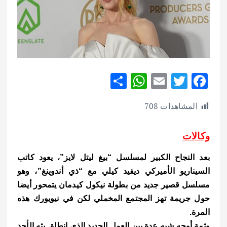
S
W
E
T
F
h
h
m
w
ac
المشاهدات
708
ar
at
ai
it
e
e
s
l
te
b
وكالات
A
r
o
p
o
بعد النجاح الكبير لمسلسل “بيغ ليتل لايز”، يعود كاتب
السيناريو الأميركي ديفيد كيلي مع “ذي أندوينغ”، وهو
p
k
مسلسل قصير جديد من بطولة نيكول كيدمان يتمحور أيضا
حول جريمة تهز المجتمع المخملي لكن في نيويورك هذه
المرة.
وثمة أوجه شبه عدة بين العمل الجديد الذي انطلق بثه الأحد