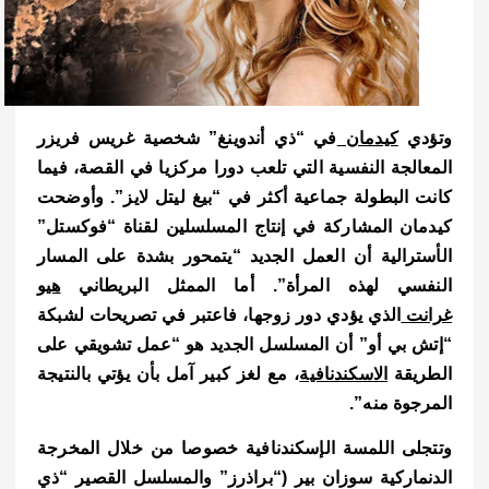
وتؤدي
كيدمان
في “ذي أندوينغ” شخصية غريس فريزر
المعالجة النفسية التي تلعب دورا مركزيا في القصة، فيما
كانت البطولة جماعية أكثر في “بيغ ليتل لايز”.
وأوضحت
كيدمان المشاركة في إنتاج المسلسلين لقناة “فوكستل”
الأسترالية أن العمل الجديد “يتمحور بشدة على المسار
النفسي لهذه المرأة”.
أما الممثل البريطاني
هيو
غرانت
الذي يؤدي دور زوجها، فاعتبر في تصريحات لشبكة
“إتش بي أو” أن المسلسل الجديد هو “عمل تشويقي على
الطريقة
الاسكندنافية
، مع لغز كبير آمل بأن يؤتي بالنتيجة
المرجوة منه”.
وتتجلى اللمسة الإسكندنافية خصوصا من خلال المخرجة
الدنماركية سوزان بير (“براذرز” والمسلسل القصير “ذي