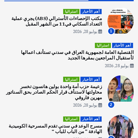
قصة نجاح العراقي عمر الشمري الذي
اصبح بطلاً لأستراليا بلعبة كمال الاجسام
أهم الأخبار
استراليا
يوليو 30, 2026
مكتب الإحصاءات الأسترالي (ABS) يجري عملية
2
التعداد السكاني في11 من الشهر المقبل
يوليو 28, 2026
1
أهم الأخبار
تحقيقات
هوي آن… مدينة الفوانيس وسحر التاريخ
أهم الأخبار
استراليا
يوليو 30, 2026
القنصلية العامة لجمهورية العراق في سدني تستأنف اعمالها
3
لأستقبال المراجعين بمقرها الجديد
يوليو 28, 2026
أهم الأخبار
استراليا
مكتب الإحصاءات الأسترالي (ABS) يجري
أهم الأخبار
استراليا
عملية التعداد السكاني في11 من الشهر
زعيمة حزب أمة واحدة بولين هانسون تخسر
المقبل
محاولتها لاستنأف قرار الحكم الصادر بحق السناتور
يوليو 28, 2026
مهرين فاروقي
4
يوليو 28, 2026
2
أهم الأخبار
ثقافة وفنون
أهم الأخبار
استراليا
انطلاق ورشة التمثيل في مدينة كلباء الاماراتية
مسرح الوعد في سدني تقدم المسرحية الكوميدية
أغسطس 5, 2026
الهادفة ” من الباب للباب “