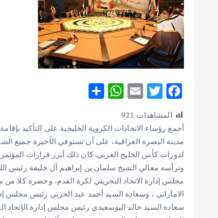
S
W
E
T
F
h
h
m
w
ac
المشاهدات
921
ar
at
ai
it
e
أجمع رؤساء الاتحادات الكروية الخليجية على التأكيد بإقام
e
s
l
te
b
مدينة البصرة العراقية، على أن تستوفي الأخيرة جميع الشرو
A
r
o
لدورات كأس الخليج العربي. كان ذلك أبرز قرارات المؤتمر ا
p
o
وترأسه معالي الشيخ سلمان بن إبراهيم آل خليفة رئيس اللج
p
k
مجلس إدارة الاتحاد البحريني لكرة القدم، وحضره كلا من
الاماراتي ، وسعادة السيد أحمد عيد الحربي رئيس مجلس إدا
سعادة السيد خالد البوسعيدي رئيس مجلس إدارة الإتحاد الع