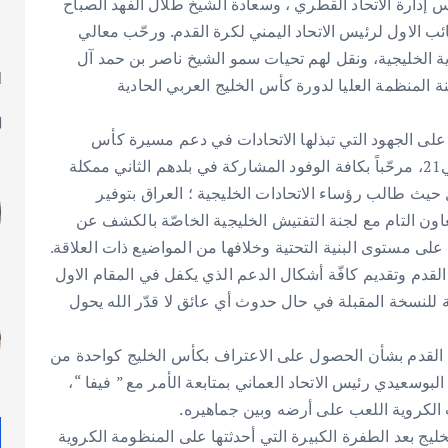
إدارة الاتحاد القطري ، وسعادة الشيخ طلال الفهد الصباح
ئب الاول لرئيس الاتحاد اليمني لكرة القدم. ورحّب معالي
ية الخليجية، ونقل لهم تحيات سمو الشيخ ناصر بن حمد آل
ا
المنظمة العليا لدورة كأس الخليج العربي الحادية
ل
ر على الجهود التي تبذلها الاتحادات في دعم مسيرة كأس
الخليج، وتعاونهم الكبير والمساهمة الفعّالة في إنجاح خليجي21، مرحّباً بكافة الوفود المشاركة في بلدهم الثاني ممكلة
إستضافة خليجي22 جدول الاعمال حيث طالب رؤساء الاتحادات الخليجية ؛ العراق بتوفير
على كافّة الأصعدة والتعاون التام مع لجنة التفتيش الخليجية الخاصّة بالكشف عن
على مستوى البنية التحتية وخلافها من المواضيع ذات العلاقة.
القدم وتقديم كافّة أشكال الدعم الذي يكفل في المقام الاول
 للنسخة المقبلة في حال حدوث أي عائق لا قدّر الله يحول
كرة القدم بشأن الحصول على الاعتراف بكأس الخليج كواحدة من
لبوسعيدي رئيس الاتحاد العماني بمتابعة الأمر مع ” فيفا “،
ت الكروية اللعب على أرضه وبين جماهيره.
يج بعد الطفرة الكبيرة التي أحدثتها على المنظومة الكروية