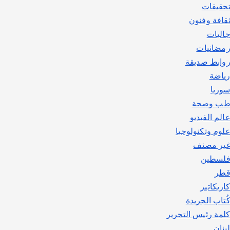
حقيقات
قافة وفنون
اليات
مضانيات
وابط صديقة
ياضة
وريا
ب وصحة
الم الفيديو
لوم وتكنولوجيا
ير مصنف
لسطين
طر
اريكاتير
ُتاب الجريدة
لمة رئيس التحرير
بنان