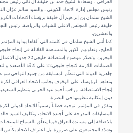
العراقي ، وسعادة الشيخ حمد بن خليفة آل ثاني رئيس مجلس 
رئيس مجلس إدارة الاتحاد الكويتي ، والسيد سالم عزّان النا
الشيخ سلمان بن إبراهيم آل خليفة برؤساء الاتحادات الكرو
خليفة رئيس المجلس الاعلى للشباب والرياضة، رئيس اللجنة 
والعشرين.
كما أثنى الشيخ سلمان في كلمته التي ألقاها ببداية المؤتم
البحرين. وتصدّر موضوع 
الضمانات اللازمة لانجاح خليجي22 
جاهزية الدولة التي تنظّم المسابقة من جميع النواحي سواء 
وتعاهد الرؤوساء على الوقوف بجانب الاتحاد العراقي لكرة 
إنجاح الاستضافة، ورحّب أحمد عيد الحربي بتنظيم السعودية
دون إمكانية تنظيمها في البصرة.
وتقرّر في المؤتمر توجيه خطاباً رسمياً للاتحاد الدولي ل
المسابقات المدرجة على أجندة الاتحاد، وتكليف السيد خالد ا
بالاضافة إلى مساندة العراق فيما يتعلّق بالسماح للمنتخبا
وشدّد المجتمعون على ضرورة نيل اعتراف الاتحاد بكأس الخل