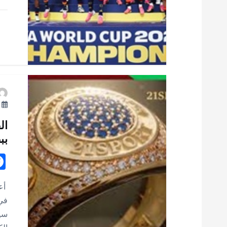
ا
ت
يو
بب
أعل
سي