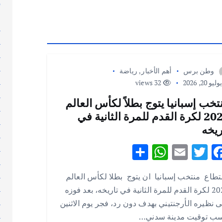
إ
إ
ا
ا
ا
ا
وطن برس
أهم الأخبار
,
رياضة
ا
ليو 20, 2026
32 views
ا
تخب إسبانيا يتوج بطلاً لكأس العالم
ا
2026 لكرة القدم للمرة الثانية في
ا
ريخه
ا
S
W
E
T
F
ا
ا
h
h
m
w
ac
ا
طاع منتخب إسبانيا ان يتوج بطلا لكأس العالم
ar
at
ai
it
e
ا
2026 لكرة القدم للمرة الثانية في تاريخه، بعد فوزه
e
s
l
te
b
ا
 نظيره الأرجنتيني بهدف دون رد، فجر يوم الاثنين
A
r
o
ا
ب توقيت مدينة سدني…