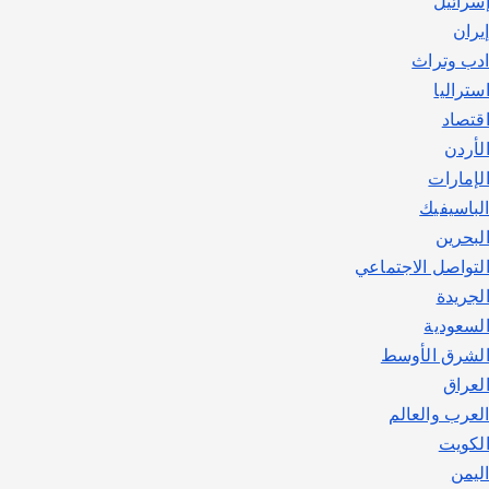
سرائيل
يوليو 30, 2026
2
يران
دب وتراث
ستراليا
قتصاد
لأردن
لإمارات
لباسيفيك
لبحرين
لتواصل الاجتماعي
لجريدة
لسعودية
لشرق الأوسط
لعراق
لعرب والعالم
لكويت
ليمن