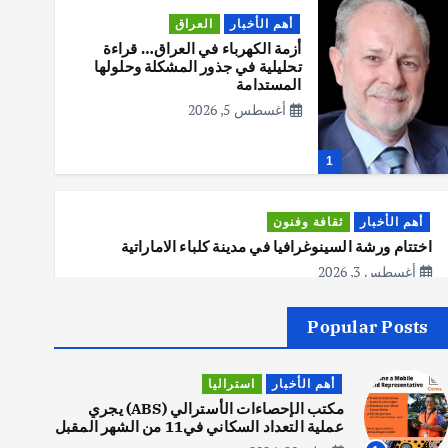
أهم الأخبار
العراق
أزمة الكهرباء في العراق… قراءة
تحليلية في جذور المشكلة وحلولها
المستدامة
أغسطس 5, 2026
1
أهم الأخبار
ثقافة وفنون
اختتام ورشة السينوغرافيا في مدينة كلباء الاماراتية
أغسطس 3, 2026
Popular Posts
أهم الأخبار
جاليات
غير مصنف
قصة نجاح العراقي عمر الشمري الذي
أهم الأخبار
استراليا
اصبح بطلاً لأستراليا بلعبة كمال
الاجسام
مكتب الإحصاءات الأسترالي (ABS) يجري
عملية التعداد السكاني في11 من الشهر المقبل
يوليو 30, 2026
2