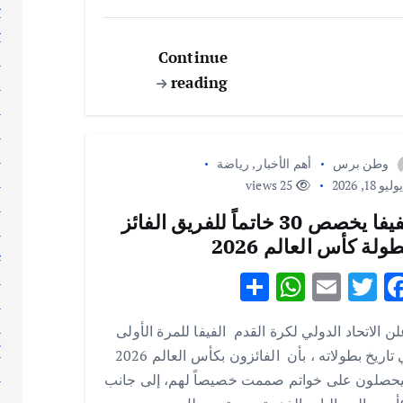
p
o
ت
ث
p
k
Continue
ج
reading
ر
ر
ر
س
وطن برس
أهم الأخبار
,
رياضة
ط
ليو 18, 2026
25 views
ع
الفيفا يخصص 30 خاتماً للفريق الفائز
ع
طولة كأس العالم 2026
غ
S
W
E
T
F
ف
ق
h
h
m
w
ac
ك
ن الاتحاد الدولي لكرة القدم الفيفا للمرة الأولى
ar
at
ai
it
e
ك
في تاريخ بطولاته ، بأن الفائزون بكأس العالم 2026
e
s
l
te
b
ك
حصلون على خواتم صممت خصيصاً لهم، إلى جانب
A
r
o
ل