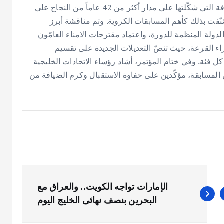
في المنطقة، من خلال الاهتمام الرسمي والشعبي ، والاضافة التي شكّلتها على مدار أكثر من 42 عاماً من النجاح على
ّفت بذلك كأهم المسابقات الكروية. وتم مناقشة أبرز
y
دولة المنظمة للدورة، واعتماد مقترحات الامناء العامّون
n
راء القرعة، حيث تنصّ التعديلات الجديدة على تقسيم
g
ل فئة. وفي ختام المؤتمر، أشاد رؤساء الاتحادات الخليجية
s
المسابقة، مؤكّدين على حفاوة الاستقبال وكرم الضيافة من
t
s
h
y
l
n
أ
أ
أ
الإمارات تواجه الكويت.. والعراق مع
أ
البحرين بنصف نهائى الخليج اليوم
إ