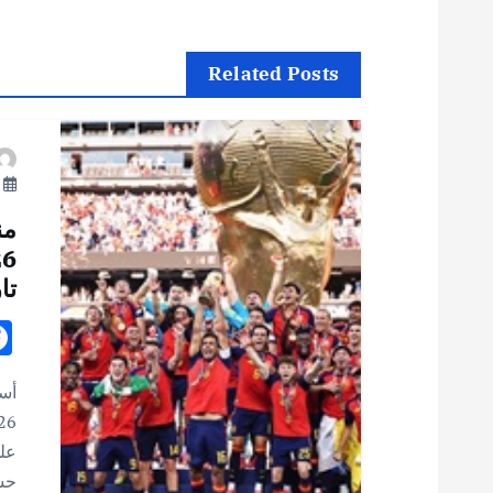
فّ
ح
Related Posts
ا
يو
ل
من
م
تا
ق
ا
أست
ل
على
حس