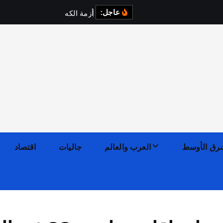
عاجل:
أ
ز
م
ة
ا
ل
ك
ه
ر
ب
ا
ء
ف
ي
رق الأوسط
العرب والعالم
جاليات
اقتصاد