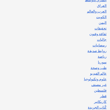
العراق
العرب والعالم
الكويت
اليمن
تحقيقات
ثقافة وفنون
جاليات
رمضانيات
روابط صديقة
رياضة
سوريا
طب وصحة
عالم الفيديو
علوم وتكنولوجيا
غير مصنف
فلسطين
قطر
كاريكاتير
كُتاب الجريدة