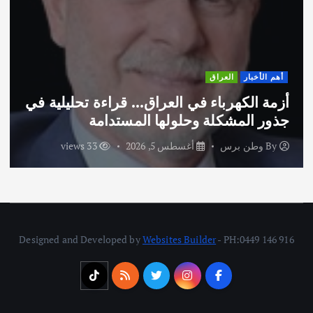
أهم الأخبار
ثقافة وفنون
اختتام ورشة السينوغرافيا في مدينة كلباء
الاماراتية
By
وطن برس
أغسطس 3, 2026
46 views
Designed and Developed by
Websites Builder
- PH:0449 146 916