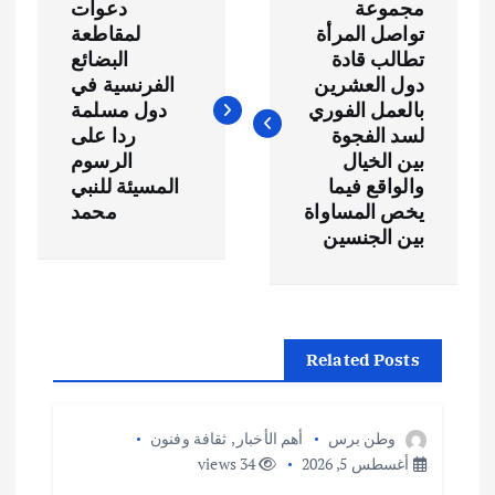
مجموعة
دعوات
ص
تواصل المرأة
لمقاطعة
تطالب قادة
البضائع
فّ
دول العشرين
الفرنسية في
بالعمل الفوري
دول مسلمة
ح
لسد الفجوة
ردا على
بين الخيال
الرسوم
والواقع فيما
المسيئة للنبي
ا
يخص المساواة
محمد
بين الجنسين
ل
م
ق
Related Posts
ا
وطن برس
أهم الأخبار
,
ثقافة وفنون
ل
أغسطس 5, 2026
34 views