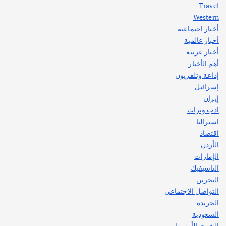
Travel
Western
أخبار اجتماعية
أهم الأخبار
جاليات
غير مصنف
أخبار عالمية
قصة نجاح العراقي عمر الشمري الذي
اصبح بطلاً لأستراليا بلعبة كمال الاجسام
أخبار عربية
يوليو 30, 2026
أهم الأخبار
2
إذاعة وتلفزيون
إسرائيل
إيران
ادب وتراث
استراليا
اقتصاد
الأردن
الإمارات
الباسيفيك
البحرين
التواصل الاجتماعي
الجريدة
السعودية
الشرق الأوسط