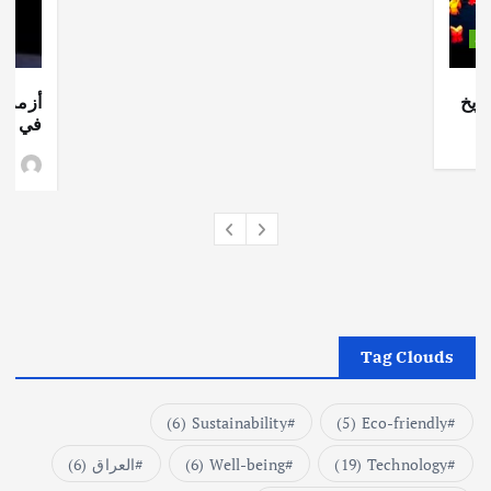
ات
ريخ
أزمة ا
في جذو
وط
Tag Clouds
(6)
Sustainability
(5)
Eco-friendly
Technology
(19)
Well-being
(6)
العراق
(6)