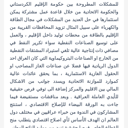
للمشكلات المطروحة بين حكومة الإقليم الكردستاني
والحكومة الاتحادية من خلال قاعدة عمل مشتركة يمكن
استثمارها في حل العديد من المشكلات في مجال الطاقة
والكهرباء على سبيل المثال تزويد المحافظات القريبة من
الإقليم بالطاقة من محطات توليد داخل الإقليم ، والعمل
على توسيع الصناعات النفطية سواء تكرير النفط في
مصافي ذات إنتاجية عالية تلغي استيراد المشتقات النفطية
من الخارج او الصناعات البتروكيماوية التي كان العراق احد
الدول الريادية فيها فضلا عن صناعات الغاز المصاحب او
الحقول الغازية الاستثمارية ، بما يحقق عائدات عالية
كموارد للموازنة الاتحادية ويسدد جوانب من الاشكال
المالي بين الاقليم والمركز إضافة الى توفي فرص حقيقية
للأيدي العاملة العراقية . وبعد مناقشات مستفيضة فيما
جاءت به الورقة البيضاء للإصلاح الاقتصادي ، استنتج
المشاركون في الندوة من خبراء عراقيين في مختلف دول
العالم ان الهدف الأساس لأي اصلاح اقتصادي يتطلب منح
القطاع الخاص فرصا حقيقية تزيد من موارد الناتج الوطني