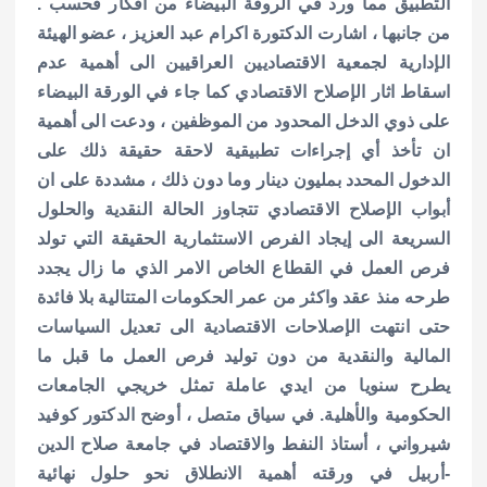
التطبيق مما ورد في الروقة البيضاء من أفكار فحسب .
من جانبها ، اشارت الدكتورة اكرام عبد العزيز ، عضو الهيئة
الإدارية لجمعية الاقتصاديين العراقيين الى أهمية عدم
اسقاط اثار الإصلاح الاقتصادي كما جاء في الورقة البيضاء
على ذوي الدخل المحدود من الموظفين ، ودعت الى أهمية
ان تأخذ أي إجراءات تطبيقية لاحقة حقيقة ذلك على
الدخول المحدد بمليون دينار وما دون ذلك ، مشددة على ان
أبواب الإصلاح الاقتصادي تتجاوز الحالة النقدية والحلول
السريعة الى إيجاد الفرص الاستثمارية الحقيقة التي تولد
فرص العمل في القطاع الخاص الامر الذي ما زال يجدد
طرحه منذ عقد واكثر من عمر الحكومات المتتالية بلا فائدة
حتى انتهت الإصلاحات الاقتصادية الى تعديل السياسات
المالية والنقدية من دون توليد فرص العمل ما قبل ما
يطرح سنويا من ايدي عاملة تمثل خريجي الجامعات
الحكومية والأهلية. في سياق متصل ، أوضح الدكتور كوفيد
شيرواني ، أستاذ النفط والاقتصاد في جامعة صلاح الدين
-أربيل في ورقته أهمية الانطلاق نحو حلول نهائية