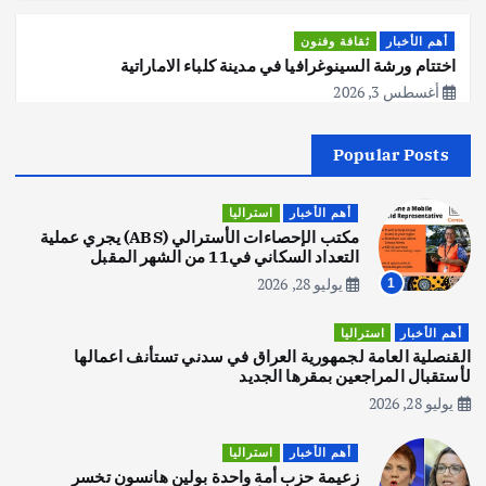
أهم الأخبار
ثقافة وفنون
اختتام ورشة السينوغرافيا في مدينة كلباء الاماراتية
أغسطس 3, 2026
Popular Posts
أهم الأخبار
جاليات
غير مصنف
قصة نجاح العراقي عمر الشمري الذي
اصبح بطلاً لأستراليا بلعبة كمال الاجسام
أهم الأخبار
استراليا
يوليو 30, 2026
مكتب الإحصاءات الأسترالي (ABS) يجري عملية
2
التعداد السكاني في11 من الشهر المقبل
يوليو 28, 2026
1
أهم الأخبار
تحقيقات
هوي آن… مدينة الفوانيس وسحر التاريخ
أهم الأخبار
استراليا
يوليو 30, 2026
القنصلية العامة لجمهورية العراق في سدني تستأنف اعمالها
3
لأستقبال المراجعين بمقرها الجديد
يوليو 28, 2026
أهم الأخبار
استراليا
مكتب الإحصاءات الأسترالي (ABS) يجري
أهم الأخبار
استراليا
عملية التعداد السكاني في11 من الشهر
زعيمة حزب أمة واحدة بولين هانسون تخسر
المقبل