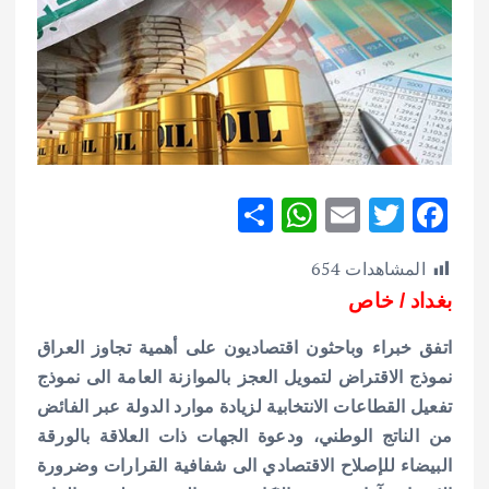
S
W
E
T
F
h
h
m
w
ac
المشاهدات
654
ar
at
ai
it
e
بغداد / خاص
e
s
l
te
b
A
r
o
اتفق خبراء وباحثون اقتصاديون على أهمية تجاوز العراق
p
o
نموذج الاقتراض لتمويل العجز بالموازنة العامة الى نموذج
تفعيل القطاعات الانتخابية لزيادة موارد الدولة عبر الفائض
p
k
من الناتج الوطني، ودعوة الجهات ذات العلاقة بالورقة
البيضاء للإصلاح الاقتصادي الى شفافية القرارات وضرورة