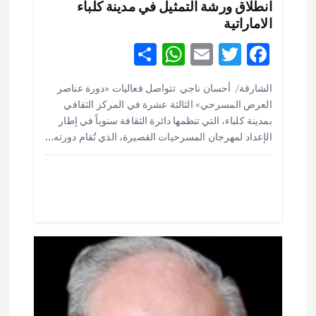
انطلاق ورشة التمثيل في مدينة كلباء
ا
الاماراتية
ت
S
W
E
T
F
h
h
m
w
ac
الشارقة/ أحسان ناجي تتواصل فعاليات «دورة عناصر
ar
at
ai
it
e
العرض المسرحي» الثالثة عشرة في المركز الثقافي
e
s
l
te
b
بمدينة كلباء، التي تنظمها دائرة الثقافة سنوياً في إطار
o
r
A
الإعداد لمهرجان المسرحيات القصيرة، الذي تُقام دورته…
p
o
p
k