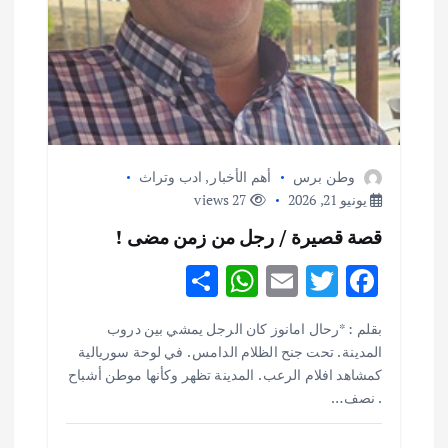
ت
وطن برس
أهم الأخبار
,
ادب وتراث
يونيو 21, 2026
27 views
قصة قصيرة / رجل من زمن مضى !
S
W
E
T
F
h
h
m
w
ac
بقلم : *رحال امانوز كان الرجل يمشي بين دروب
ar
at
ai
it
e
المدينة . تحت جنح الظلام الدامس . في لوحة سوريالية
e
s
l
te
b
كمشاهد افلام الرعب . المدينة تظهر وكأنها موطن أشباح
. نصف…
o
r
A
p
o