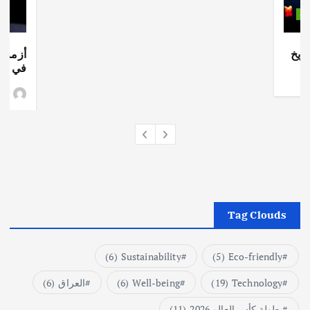
ات
ريخ
أزمة ا
في جذو
وط
Tag Clouds
(6)
Sustainability
(5)
Eco-friendly
Technology
(19)
Well-being
(6)
العراق
(6)
بطولة كأس العالم 2026
(11)