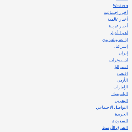
Western
أخبار اجتماعية
أهم الأخبار
جاليات
غير مصنف
أخبار عالمية
قصة نجاح العراقي عمر الشمري الذي
اصبح بطلاً لأستراليا بلعبة كمال الاجسام
أخبار عربية
يوليو 30, 2026
أهم الأخبار
2
إذاعة وتلفزيون
إسرائيل
إيران
ادب وتراث
استراليا
اقتصاد
الأردن
الإمارات
الباسيفيك
البحرين
التواصل الاجتماعي
الجريدة
السعودية
الشرق الأوسط