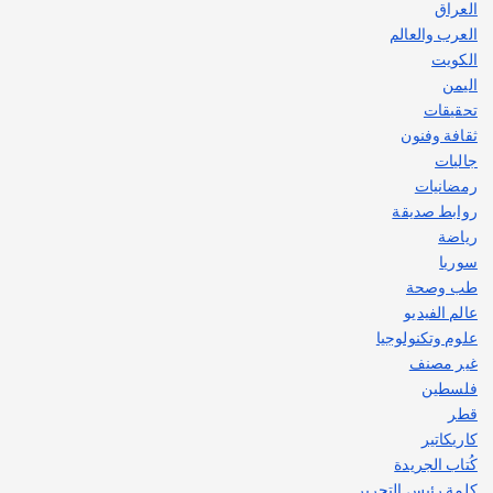
العراق
العرب والعالم
الكويت
اليمن
تحقيقات
ثقافة وفنون
جاليات
رمضانيات
روابط صديقة
رياضة
سوريا
طب وصحة
عالم الفيديو
علوم وتكنولوجيا
غير مصنف
فلسطين
قطر
كاريكاتير
كُتاب الجريدة
كلمة رئيس التحرير