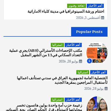
أهم الأخبار
ثقافة وفنون
اختتام ورشة السينوغرافيا في مدينة كلباء الاماراتية
أغسطس 3, 2026
Popular Posts
أهم الأخبار
جاليات
غير مصنف
قصة نجاح العراقي عمر الشمري الذي
اصبح بطلاً لأستراليا بلعبة كمال الاجسام
أهم الأخبار
استراليا
يوليو 30, 2026
مكتب الإحصاءات الأسترالي (ABS) يجري عملية
2
التعداد السكاني في11 من الشهر المقبل
يوليو 28, 2026
1
أهم الأخبار
تحقيقات
هوي آن… مدينة الفوانيس وسحر التاريخ
أهم الأخبار
استراليا
يوليو 30, 2026
القنصلية العامة لجمهورية العراق في سدني تستأنف اعمالها
3
لأستقبال المراجعين بمقرها الجديد
يوليو 28, 2026
أهم الأخبار
استراليا
مكتب الإحصاءات الأسترالي (ABS) يجري
أهم الأخبار
استراليا
عملية التعداد السكاني في11 من الشهر
زعيمة حزب أمة واحدة بولين هانسون تخسر
المقبل
محاولتها لاستنأف قرار الحكم الصادر بحق السناتور