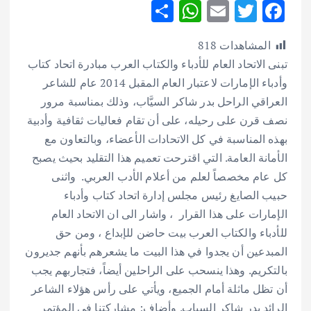
S
W
E
T
F
h
h
m
w
ac
المشاهدات
818
ar
at
ai
it
e
تبنى الاتحاد العام للأدباء والكتاب العرب مبادرة اتحاد كتاب
e
s
l
te
b
وأدباء الإمارات لاعتبار العام المقبل 2014 عام للشاعر
A
r
o
العراقي الراحل بدر شاكر السيَّاب، وذلك بمناسبة مرور
p
o
نصف قرن على رحيله، على أن تقام فعاليات ثقافية وأدبية
p
k
بهذه المناسبة في كل الاتحادات الأعضاء، وبالتعاون مع
الأمانة العامة. التي اقترحت تعميم هذا التقليد بحيث يصبح
كل عام مخصصاً لعلم من أعلام الأدب العربي. واثنى
حبيب الصايغ رئيس مجلس إدارة اتحاد كتاب وأدباء
الإمارات على هذا القرار ، واشار الى ان الاتحاد العام
للأدباء والكتاب العرب بيت حاضن للإبداع ، ومن حق
المبدعين أن يجدوا في هذا البيت ما يشعرهم بأنهم جديرون
بالتكريم.
وهذا ينسحب على الراحلين أيضاً، فتجاربهم يجب
أن تظل ماثلة أمام الجميع، ويأتي على رأس هؤلاء الشاعر
الرائد بدر شاكر السياب. وأضاف: مشاركتنا في المؤتمر