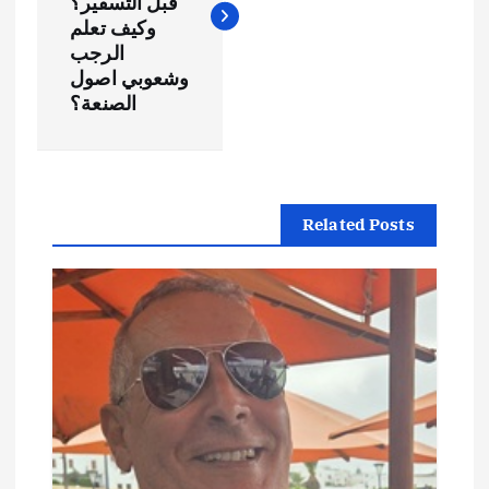
فّ
قبل التسفير؟
وكيف تعلم
ح
الرجب
وشعوبي اصول
الصنعة؟
ا
ل
م
Related Posts
ق
ا
ل
ا