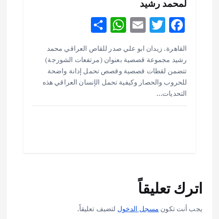
لمحمد رشيد
S
W
E
T
F
h
h
m
w
ac
القاهرة . زيدان ابو علي صدر للقاص العراقي محمد
ar
at
ai
it
e
أهم الأخبار
ثقافة وفنون
رشيد مجموعة قصصية بعنوان (مرتفعات الشورجة)
اختتام ورشة السينوغرافيا في مدينة كلباء الاماراتية
e
s
l
te
b
تتضمن لقطات قصصية وقصص تحمل إدانة واضحة
أغسطس 3, 2026
o
r
A
للحروب والحصار وكيفية تحمل الإنسان العراقي هذه
التحديات…
p
o
أهم الأخبار
جاليات
غير مصنف
p
k
قصة نجاح العراقي عمر الشمري الذي
اصبح بطلاً لأستراليا بلعبة كمال الاجسام
يوليو 30, 2026
2
أهم الأخبار
تحقيقات
اترك تعليقاً
هوي آن… مدينة الفوانيس وسحر التاريخ
يوليو 30, 2026
3
يجب أنت تكون
مسجل الدخول
لتضيف تعليقاً.