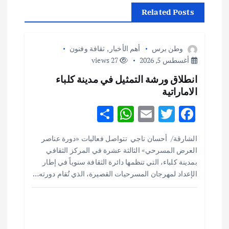
ل
Related Posts
م
ق
وطن برس
أهم الأخبار
,
ثقافة وفنون
أغسطس 5, 2026
27 views
ا
انطلاق ورشة التمثيل في مدينة كلباء
الاماراتية
ل
S
W
E
T
F
ا
h
h
m
w
ac
الشارقة/ أحسان ناجي تتواصل فعاليات «دورة عناصر
ar
at
ai
it
e
ت
العرض المسرحي» الثالثة عشرة في المركز الثقافي
e
s
l
te
b
بمدينة كلباء، التي تنظمها دائرة الثقافة سنوياً في إطار
o
r
A
الإعداد لمهرجان المسرحيات القصيرة، الذي تُقام دورته…
p
o
p
k