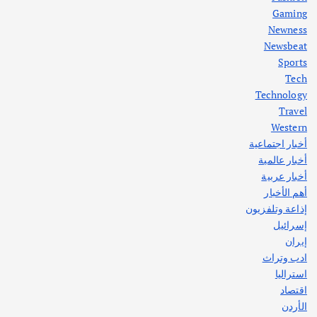
Gaming
Newness
1
Newsbeat
Sports
أهم الأخبار
ثقافة وفنون
Tech
اختتام ورشة السينوغرافيا في مدينة كلباء الاماراتية
Technology
أغسطس 3, 2026
Travel
Western
أخبار اجتماعية
أهم الأخبار
جاليات
غير مصنف
أخبار عالمية
قصة نجاح العراقي عمر الشمري الذي
اصبح بطلاً لأستراليا بلعبة كمال الاجسام
أخبار عربية
يوليو 30, 2026
أهم الأخبار
2
إذاعة وتلفزيون
إسرائيل
إيران
ادب وتراث
استراليا
اقتصاد
الأردن