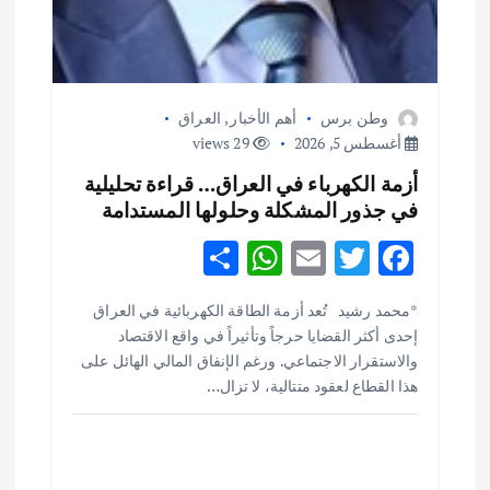
وطن برس
أهم الأخبار
,
العراق
أغسطس 5, 2026
29 views
أزمة الكهرباء في العراق… قراءة تحليلية
في جذور المشكلة وحلولها المستدامة
S
W
E
T
F
h
h
m
w
ac
أهم الأخبار
ثقافة وفنون
*محمد رشيد تُعد أزمة الطاقة الكهربائية في العراق
ar
at
ai
it
e
اختتام ورشة السينوغرافيا في مدينة كلباء الاماراتية
إحدى أكثر القضايا حرجاً وتأثيراً في واقع الاقتصاد
e
s
l
te
b
أغسطس 3, 2026
والاستقرار الاجتماعي. ورغم الإنفاق المالي الهائل على
o
r
A
هذا القطاع لعقود متتالية، لا تزال…
p
o
أهم الأخبار
جاليات
غير مصنف
قصة نجاح العراقي عمر الشمري الذي
p
k
اصبح بطلاً لأستراليا بلعبة كمال الاجسام