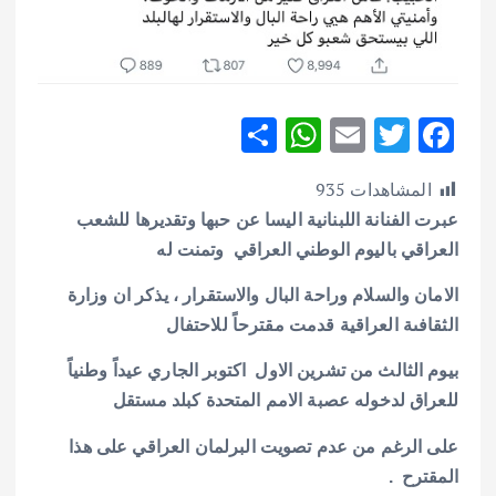
S
W
E
T
F
h
h
m
w
ac
المشاهدات
935
ar
at
ai
it
e
عبرت الفنانة اللبنانية اليسا عن حبها وتقديرها للشعب
e
s
l
te
b
العراقي باليوم الوطني العراقي وتمنت له
A
r
o
الامان والسلام وراحة البال والاستقرار ، يذكر ان وزارة
p
o
الثقافىة العراقية قدمت مقترحاً للاحتفال
p
k
بيوم الثالث من تشرين الاول اكتوبر الجاري عيداً وطنياً
للعراق لدخوله عصبة الامم المتحدة كبلد مستقل
على الرغم من عدم تصويت البرلمان العراقي على هذا
المقترح .