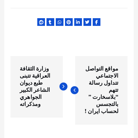
ت
مواقع التواصل
وزارة الثقافة
ص
الاجتماعي
العراقية تتبنى
تتداول رسالة
طبع ديوان
فّ
تتهم
الشاعر الكبير
“بلاسخارت ”
الجواهري
ح
بالتجسس
ومذكراته
لحساب ايران !
ا