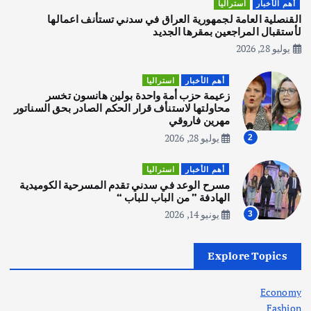
أهم الأخبار
استراليا
يوليو 30, 2026
القنصلية العامة لجمهورية العراق في سدني تستأنف اعمالها
3
لأستقبال المراجعين بمقرها الجديد
يوليو 28, 2026
أهم الأخبار
استراليا
مكتب الإحصاءات الأسترالي (ABS) يجري
أهم الأخبار
استراليا
عملية التعداد السكاني في11 من الشهر
زعيمة حزب أمة واحدة بولين هانسون تخسر
المقبل
محاولتها لاستنأف قرار الحكم الصادر بحق السناتور
يوليو 28, 2026
مهرين فاروقي
4
يوليو 28, 2026
2
أهم الأخبار
ثقافة وفنون
أهم الأخبار
استراليا
انطلاق ورشة التمثيل في مدينة كلباء الاماراتية
مسرح الوعد في سدني تقدم المسرحية الكوميدية
أغسطس 5, 2026
الهادفة ” من الباب للباب “
يونيو 14, 2026
3
أهم الأخبار
العراق
أزمة الكهرباء في العراق… قراءة تحليلية
Explore Topics
في جذور المشكلة وحلولها المستدامة
أغسطس 5, 2026
Economy
Fashion