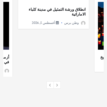
انطلاق ورشة التمثيل في مدينة كلباء
الاماراتية
وطن برس
أغسطس 5, 2026
ات
ريخ
أزمة ا
في جذو
وط