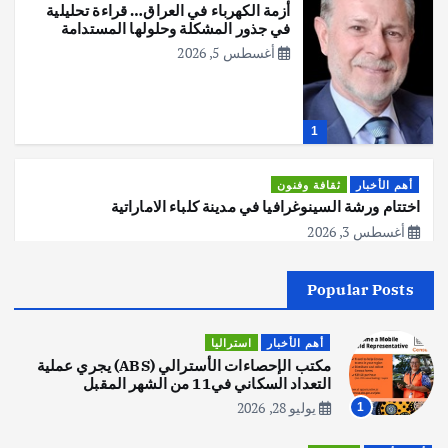
أزمة الكهرباء في العراق… قراءة تحليلية
في جذور المشكلة وحلولها المستدامة
أغسطس 5, 2026
1
أهم الأخبار
ثقافة وفنون
اختتام ورشة السينوغرافيا في مدينة كلباء الاماراتية
أغسطس 3, 2026
Popular Posts
أهم الأخبار
جاليات
غير مصنف
قصة نجاح العراقي عمر الشمري الذي
اصبح بطلاً لأستراليا بلعبة كمال الاجسام
أهم الأخبار
استراليا
يوليو 30, 2026
مكتب الإحصاءات الأسترالي (ABS) يجري عملية
2
التعداد السكاني في11 من الشهر المقبل
يوليو 28, 2026
1
أهم الأخبار
تحقيقات
هوي آن… مدينة الفوانيس وسحر التاريخ