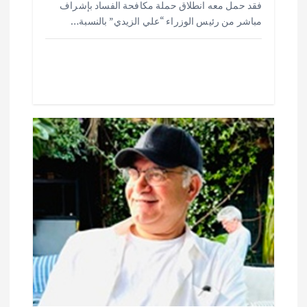
e
s
l
te
b
فقد حمل معه انطلاق حملة مكافحة الفساد بإشراف
o
r
A
مباشر من رئيس الوزراء “علي الزيدي” بالنسبة…
p
o
p
k