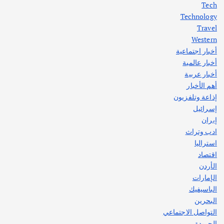
Tech
اختتام ورشة السينوغرافيا في مدينة كلباء الاماراتية
Technology
أغسطس 3, 2026
Travel
Western
أخبار اجتماعية
أهم الأخبار
جاليات
غير مصنف
أخبار عالمية
قصة نجاح العراقي عمر الشمري الذي
اصبح بطلاً لأستراليا بلعبة كمال الاجسام
أخبار عربية
يوليو 30, 2026
أهم الأخبار
2
إذاعة وتلفزيون
إسرائيل
إيران
ادب وتراث
استراليا
اقتصاد
الأردن
الإمارات
الباسيفيك
البحرين
التواصل الاجتماعي
الجريدة