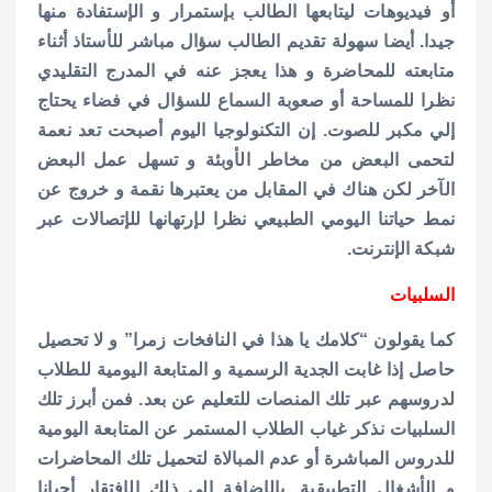
أو فيديوهات ليتابعها الطالب بإستمرار و الإستفادة منها
جيدا. أيضا سهولة تقديم الطالب سؤال مباشر للأستاذ أثناء
متابعته للمحاضرة و هذا يعجز عنه في المدرج التقليدي
نظرا للمساحة أو صعوبة السماع للسؤال في فضاء يحتاج
إلي مكبر للصوت. إن التكنولوجيا اليوم أصبحت تعد نعمة
لتحمى البعض من مخاطر الأوبئة و تسهل عمل البعض
الآخر لكن هناك في المقابل من يعتبرها نقمة و خروج عن
نمط حياتنا اليومي الطبيعي نظرا لإرتهانها للإتصالات عبر
شبكة الإنترنت.
السلبيات
كما يقولون “كلامك يا هذا في النافخات زمرا” و لا تحصيل
حاصل إذا غابت الجدية الرسمية و المتابعة اليومية للطلاب
لدروسهم عبر تلك المنصات للتعليم عن بعد. فمن أبرز تلك
السلبيات نذكر غياب الطلاب المستمر عن المتابعة اليومية
للدروس المباشرة أو عدم المبالاة لتحميل تلك المحاضرات
و الأشغال التطبيقية. بالإضافة إلي ذلك الإفتقار أحيانا