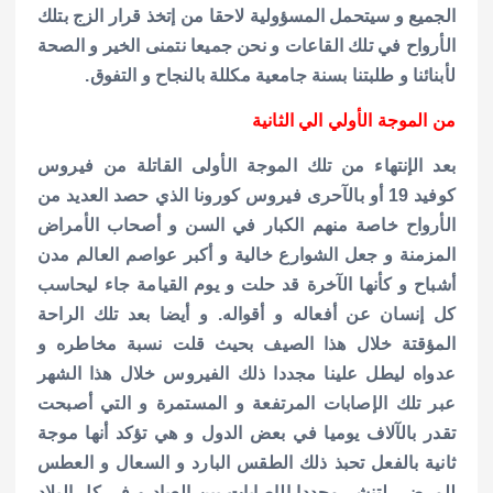
الجميع و سيتحمل المسؤولية لاحقا من إتخذ قرار الزج بتلك
الأرواح في تلك القاعات و نحن جميعا نتمنى الخير و الصحة
لأبنائنا و طلبتنا بسنة جامعية مكللة بالنجاح و التفوق.
من الموجة الأولي الي الثانية
بعد الإنتهاء من تلك الموجة الأولى القاتلة من فيروس
كوفيد 19 أو بالآحرى فيروس كورونا الذي حصد العديد من
الأرواح خاصة منهم الكبار في السن و أصحاب الأمراض
المزمنة و جعل الشوارع خالية و أكبر عواصم العالم مدن
أشباح و كأنها الآخرة قد حلت و يوم القيامة جاء ليحاسب
كل إنسان عن أفعاله و أقواله. و أيضا بعد تلك الراحة
المؤقتة خلال هذا الصيف بحيث قلت نسبة مخاطره و
عدواه ليطل علينا مجددا ذلك الفيروس خلال هذا الشهر
عبر تلك الإصابات المرتفعة و المستمرة و التي أصبحت
تقدر بالآلاف يوميا في بعض الدول و هي تؤكد أنها موجة
ثانية بالفعل تحبذ ذلك الطقس البارد و السعال و العطس
للمرضى لتنشر مجددا الإصابات بين العباد و في كل البلاد