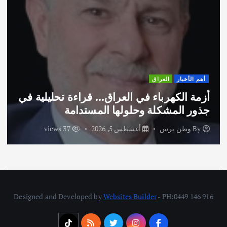
أهم الأخبار
ثقافة وفنون
اختتام ورشة السينوغرافيا في مدينة كلباء
الاماراتية
By
وطن برس
أغسطس 3, 2026
52 views
Designed and Developed by
Websites Builder
- PH:0449 146 916