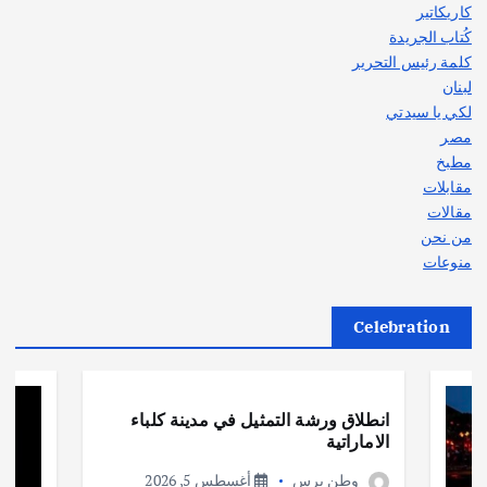
كاريكاتير
كُتاب الجريدة
كلمة رئيس التحرير
لبنان
لكي يا سيدتي
مصر
مطبخ
مقابلات
مقالات
من نحن
منوعات
Celebration
أهم الأخبار
ثقافة وفنون
انطلاق ورشة التمثيل في مدينة كلباء
الاماراتية
وطن برس
أغسطس 5, 2026