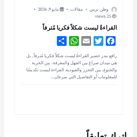
وطن برس
مقالات
مايو 9, 2026
25 views
القراءةُ ليست شكلاً فكريا مُترفاً
S
W
E
T
F
h
h
m
w
ac
أهم الأخبار
ثقافة وفنون
رافع بندر خضير القراءةُ ليست شكلاً فكريا مُترفاً , بل
ar
at
ai
it
e
اختتام ورشة السينوغرافيا في مدينة كلباء الاماراتية
هي ميدان صراع بين الجهل والمعرفة، بين الحرية
e
s
l
te
b
أغسطس 3, 2026
والخنوع، بين التحرر والعبودية. القراءة ليست تكديسًا
o
r
A
للمعلومات أو التفاصيل التي سرعان…
p
o
أهم الأخبار
جاليات
غير مصنف
قصة نجاح العراقي عمر الشمري الذي
p
k
اصبح بطلاً لأستراليا بلعبة كمال الاجسام
يوليو 30, 2026
2
أهم الأخبار
تحقيقات
اترك تعليقاً
هوي آن… مدينة الفوانيس وسحر التاريخ