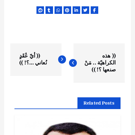
ت
(( هذه
(( أيّ عُقَدٍ
ص
الكراهيّة .. مَنْ
نُعاني …؟! ))
صنعها ؟! ))
فّ
ح
Related Posts
ا
ل