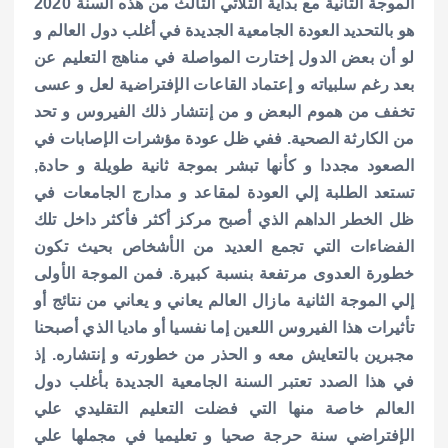
الموجة الثانية مع بداية الثلاثي الثالث من هذه السنة 2020
هو بالتحديد العودة الجامعية الجديدة في أغلب دول العالم و
لو أن بعض الدول إختارت المواصلة في مناهج التعليم عن
بعد رغم سلبياته و إعتماد القاعات الإفتراضية لعل و عسى
تخفف من هموم البعض و من إنتشار ذلك الفيروس و تحد
من الكارثة الصحية. ففي ظل عودة مؤشرات الإصابات في
الصعود مجددا و كأنها تبشر بموجة ثانية طويلة و حادة,
تستعد الطلبة إلي العودة لمقاعد و مدارج الجامعات في
ظل الخطر الداهم الذي أصبح مركز أكثر فأكثر داخل تلك
الفضاءات التي تجمع العديد من الأشخاص بحيث تكون
خطورة العدوى مرتفعة بنسبة كبيرة. فمن الموجة الأولى
إلي الموجة الثانية مازال العالم يعاني و يعاني من نتائج أو
تأثيرات هذا الفيروس اللعين إما نفسيا أو ماديا الذي أصبحنا
مجبرين بالتعايش معه و الحذر من خطورته و إنتشاره. إذ
في هذا الصدد تعتبر السنة الجامعية الجديدة بأغلب دول
العالم خاصة منها التي فضلت التعليم التقليدي علي
الإفتراضي سنة حرجة صحيا و تعليميا في مجملها علي