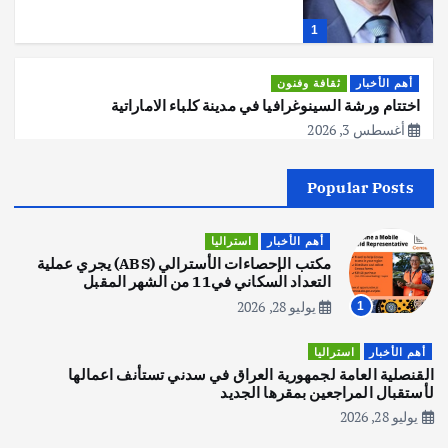
1
أهم الأخبار
ثقافة وفنون
اختتام ورشة السينوغرافيا في مدينة كلباء الاماراتية
أغسطس 3, 2026
Popular Posts
أهم الأخبار
جاليات
غير مصنف
قصة نجاح العراقي عمر الشمري الذي
اصبح بطلاً لأستراليا بلعبة كمال الاجسام
أهم الأخبار
استراليا
يوليو 30, 2026
مكتب الإحصاءات الأسترالي (ABS) يجري عملية
2
التعداد السكاني في11 من الشهر المقبل
يوليو 28, 2026
1
أهم الأخبار
تحقيقات
هوي آن… مدينة الفوانيس وسحر التاريخ
أهم الأخبار
استراليا
يوليو 30, 2026
القنصلية العامة لجمهورية العراق في سدني تستأنف اعمالها
3
لأستقبال المراجعين بمقرها الجديد
يوليو 28, 2026
أهم الأخبار
استراليا