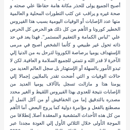
أصبح الجميع يولى للحذر مكانة هامة حفاظا علي صحته و
صحة غيره و يراقب عن كثب التطورات المحلية و العالمية
منها عدد الإصابات أو الوفيات اليومية بسبب هذا الفيروس
الخطير كورونا و الأهم من كل ذلك هو الحرص كل الحرص
علي “لباس الكمامة و التعقيم المستمر”. فهذا يعد في حد
ذاته تحول غير طبيعي و كأنما الشخص أصبح في مرمى
الإستهداف يوميا برصاصة الكورونا لترحل به من الدنيا إلي
الآخرة لا قدر الله و نتمني للجميع السلامة و العافية. لكن لا
تبدو الأمور بالسهلة أو الإستهتار بل سجل العالم العديد من
حالات الوفيات و التي أضحت تقدر بالملايين إجمالا إلي
يومنا هذا و مازالت تسجل بالآلاف يوميا العديد من
الإصابات نتيجة للعدوى بهذا الفيروس اللقيط و الغير محدد
مصدره بالتدقيق إما من الخفافيش أو من آكل النمل أو
مصطنع بالفعل و مؤامرة دولية كما يروج البعض. أما الأهم
من كل هذه الأحداث المتشعبة و المعقدة أصلا, إنطلاقا من
الموجة الأولى خلال الثلاثي الأول إلي العودة مجددا عبر