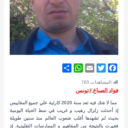
S
W
E
T
F
h
h
m
w
ac
المشاهدات
703
ar
at
ai
it
e
فواد الصباغ / تونس
e
s
l
te
b
A
r
o
مما لا شك فيه تعد سنة 2020 كارثية علي جميع المقاييس
p
o
إذ أحدثت زلزال رهيب و غريب في نمط الحياة اليومية
بحيث لم تشهدها أغلب شعوب العالم منذ سنين طويلة
p
k
فغيرت بالنتيجة من المفاهيم و الممارسات التقليدية. إذ