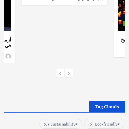
ات
ريخ
أزمة ا
في جذو
وط
Tag Clouds
(6)
Sustainability
(5)
Eco-friendly