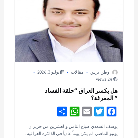
م
ق
ا
ل
ا
وطن برس
مقالات
يوليو 3, 2026
ت
24 views
هل يكسر العراق “حلقة الفساد
” المفرغة؟
S
W
E
T
F
h
h
m
w
ac
يوسف السعدي صباح الثامن والعشرين من حزيران
ar
at
ai
it
e
يونيو الماضي لم يكن يوماً عادياً في الذاكرة العراقية،