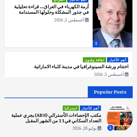
أزمة الكهرباء في العراق… قراءة تحليلية
في جذور المشكلة وحلولها المستدامة
أغسطس 5, 2026
1
أهم الأخبار
ثقافة وفنون
اختتام ورشة السينوغرافيا في مدينة كلباء الاماراتية
أغسطس 3, 2026
Popular Posts
أهم الأخبار
جاليات
غير مصنف
قصة نجاح العراقي عمر الشمري الذي
اصبح بطلاً لأستراليا بلعبة كمال الاجسام
أهم الأخبار
استراليا
يوليو 30, 2026
مكتب الإحصاءات الأسترالي (ABS) يجري عملية
2
التعداد السكاني في11 من الشهر المقبل
يوليو 28, 2026
1
أهم الأخبار
تحقيقات