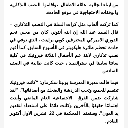
من ابناء الجالية عائلة الاطفال ،واقاموا النصب التذكارية
والوقفات الاحتجاجية في موقع الحادث.
كما تركت ألعاب مثل كرات السلة في النصب التذكاري –
قال السيد عبد الله إن ابنه أنتوني كان من محبي نجم
الدوري الاميركي للمحترفين كوبي براينت ، الذي توفي في
حادث تحطم طائرة هليكوبتر في الأسبوع السابق.
كما أقيم
نصب تذكاري لابنة عم الأطفال الثلاثة فيرونيك في كلية
سانتا سابينا في ستراثفيلد ، حيث كانت طالبة في الصف
السادس.
فيما قالت مديرة المدرسة بولينا سكرمان: “كانت فيرونيك
تبتسم للجميع وتحب الدردشة والضحك مع أصدقائها”.
“لقد
شاركت ضمن الفرق الاجتماعية العام الماضي وأبدت
اهتمامًا حقيقيًا بالآخرين وكانت دائمًا على استعداد لتقديم
يد العون”. وستعقد
المحكمة في 22 تشرين الاول أكتوبر
القادم .