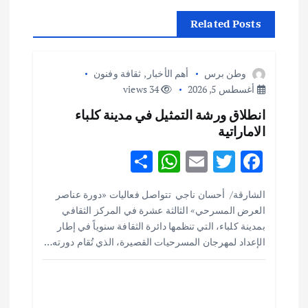
ل
Related Posts
م
وطن برس
أهم الأخبار
,
ثقافة وفنون
ق
أغسطس 5, 2026
34 views
انطلاق ورشة التمثيل في مدينة كلباء
ا
الاماراتية
ل
S
W
E
T
F
h
h
m
w
ac
ا
الشارقة/ أحسان ناجي تتواصل فعاليات «دورة عناصر
ar
at
ai
it
e
العرض المسرحي» الثالثة عشرة في المركز الثقافي
ت
e
s
l
te
b
بمدينة كلباء، التي تنظمها دائرة الثقافة سنوياً في إطار
o
r
A
الإعداد لمهرجان المسرحيات القصيرة، الذي تُقام دورته…
p
o
p
k