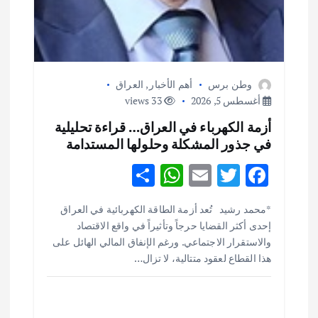
وطن برس
أهم الأخبار
,
العراق
أغسطس 5, 2026
33 views
أزمة الكهرباء في العراق… قراءة تحليلية
في جذور المشكلة وحلولها المستدامة
S
W
E
T
F
h
h
m
w
ac
أهم الأخبار
ثقافة وفنون
*محمد رشيد تُعد أزمة الطاقة الكهربائية في العراق
ar
at
ai
it
e
اختتام ورشة السينوغرافيا في مدينة كلباء الاماراتية
إحدى أكثر القضايا حرجاً وتأثيراً في واقع الاقتصاد
e
s
l
te
b
أغسطس 3, 2026
والاستقرار الاجتماعي. ورغم الإنفاق المالي الهائل على
o
r
A
هذا القطاع لعقود متتالية، لا تزال…
p
o
أهم الأخبار
جاليات
غير مصنف
قصة نجاح العراقي عمر الشمري الذي
p
k
اصبح بطلاً لأستراليا بلعبة كمال الاجسام