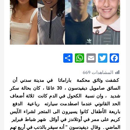
S
W
E
T
F
h
h
m
w
ac
المشاهدات
669
ar
at
ai
it
e
كشفت وثائق محكمة باراماتا في مدينة سدني أن
e
s
l
te
b
السائق صامويل ديفيدسون ، 30 عامًا ، كان بحالة سكر
A
r
o
شديد ، وان نسبة الكحول في الدم كانت ثلاثة أضعاف
p
o
الحد القانوني عندما اصطدمت سيارته رباعية الدفع
p
k
باربعة الأطفال كانوا يسيرون الى المتجر لشراء الآيس
كريم على ممر في أوتلاندز في أوائل شهر شباط فبراير
الماضي .
وقال ديفيدسون ” أنه سيقر بالذنب في أربع تهم