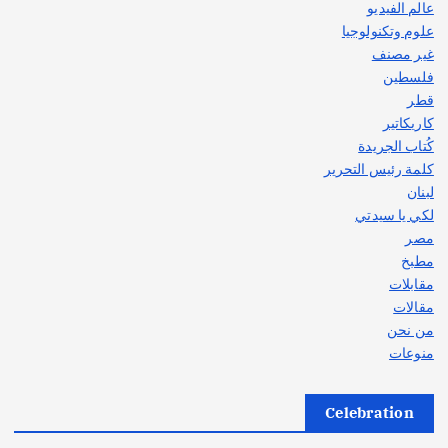
عالم الفيديو
علوم وتكنولوجيا
غير مصنف
فلسطين
قطر
كاريكاتير
كُتاب الجريدة
كلمة رئيس التحرير
لبنان
لكي يا سيدتي
مصر
مطبخ
مقابلات
مقالات
من نحن
منوعات
Celebration
أهم الأخبار
ثقافة وفنون