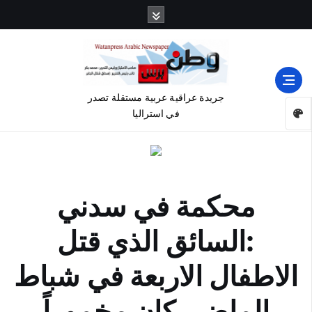
جريدة عراقية عربية مستقلة تصدر
في استراليا
محكمة في سدني
:السائق الذي قتل
الاطفال الاربعة في شباط
الماضي كان مخموراً