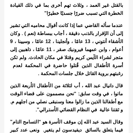
بالقتل غير العمد ، وثلاث تهم أخرى بما في ذلك القيادة
الخطرة التي تسبب ضررًا جسديًا خطيرًا”
عندما سأله القاضي عما إذا كانت أقوال محاميه التي تشير
إلى أن الإقرار بالذنب دقيقة ، أجاب ببساطة (نعم ) .
وكان
الأشقاء أنتوني ، 13 عامًا ، وأنجلينا ، 12 عامًا ، وسيينا ، 9
أعوام ، وابن عمهما فيرونيك صقر ، 11 عامًا ، ذاهبين إلى
متجر لشراء الآيس كريم وقتلا في مكان الحادث. و
لم تكن
أسرة الأطفال الذين قُتلوا حاضرة في المحكمة لعدم
رغبتهم بروية القاتل خلال جلسات المحكمة .
قال دانيال عبد الله ، أب لثلاثة من الأطفال الأربعة الذين
ماتوا ، في وقت سابق: “نحن مصممون على قضاء الوقت
مع أطفالنا الذين ما زالوا معنا وسنبقى نصلي من اجلهم م.
و ثقتنا عالية في النظام القضائي الأسترالي”.
وقال السيد عبد الله إن موقف الأسرة هو “التسامح التام”
فيما يتعلق بالسائق ديفيدسون لم يتغير.
ونعى عدد كبير