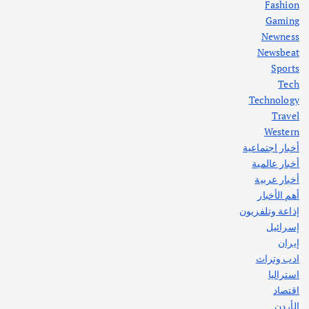
Fashion
Gaming
Newness
1
Newsbeat
Sports
أهم الأخبار
ثقافة وفنون
Tech
اختتام ورشة السينوغرافيا في مدينة كلباء الاماراتية
Technology
أغسطس 3, 2026
Travel
Western
أخبار اجتماعية
أهم الأخبار
جاليات
غير مصنف
أخبار عالمية
قصة نجاح العراقي عمر الشمري الذي
اصبح بطلاً لأستراليا بلعبة كمال الاجسام
أخبار عربية
يوليو 30, 2026
أهم الأخبار
2
إذاعة وتلفزيون
إسرائيل
إيران
ادب وتراث
استراليا
اقتصاد
الأردن