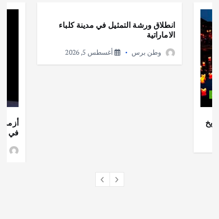
انطلاق ورشة التمثيل في مدينة كلباء
الاماراتية
وطن برس
أغسطس 5, 2026
ات
ريخ
أزمة ا
في جذو
وط