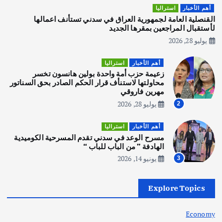
هوي آن… مدينة الفوانيس وسحر التاريخ
أهم الأخبار
استراليا
يوليو 30, 2026
القنصلية العامة لجمهورية العراق في سدني تستأنف اعمالها
3
لأستقبال المراجعين بمقرها الجديد
يوليو 28, 2026
أهم الأخبار
استراليا
مكتب الإحصاءات الأسترالي (ABS) يجري
أهم الأخبار
استراليا
عملية التعداد السكاني في11 من الشهر
زعيمة حزب أمة واحدة بولين هانسون تخسر
المقبل
محاولتها لاستنأف قرار الحكم الصادر بحق السناتور
يوليو 28, 2026
مهرين فاروقي
4
يوليو 28, 2026
2
أهم الأخبار
ثقافة وفنون
أهم الأخبار
استراليا
انطلاق ورشة التمثيل في مدينة كلباء الاماراتية
مسرح الوعد في سدني تقدم المسرحية الكوميدية
أغسطس 5, 2026
الهادفة ” من الباب للباب “
يونيو 14, 2026
3
أهم الأخبار
العراق
أزمة الكهرباء في العراق… قراءة تحليلية
Explore Topics
في جذور المشكلة وحلولها المستدامة
أغسطس 5, 2026
Economy