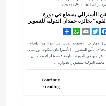
إ
فمبر 18, 2025
11 views
إ
ا
فن الأسترالي يسطع في دورة
ا
لقوة” بجائزة حمدان الدولية للتصوير
ا
S
W
E
T
F
ا
h
h
m
w
ac
ا
 ( الامارات ) / سفانه الديب في أجواء من الإبداع
ar
at
ai
it
e
ا
تحدّي، تألّق المصوران الأستراليان سكوت بورتيلي
ا
e
s
l
te
b
د غرامبو في الدورة الرابعة عشرة لجائزة حمدان
ا
A
r
o
محمد الدولية للتصوير الضوئي،…
ا
p
o
ا
p
k
ا
Continue
ا
reading
ا
ا
ا