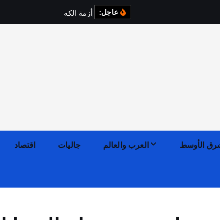
عاجل:
أ
ز
م
ة
ا
ل
ك
ه
ر
ب
ا
ء
ف
ي
رق الأوسط
العرب والعالم
جاليات
اقتصاد