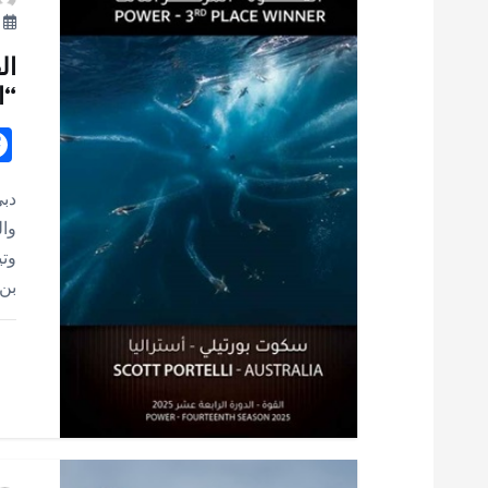
نو
ل
ال
م
“ا
ق
دبي
ا
وال
وتي
ل
بن 
ا
ت