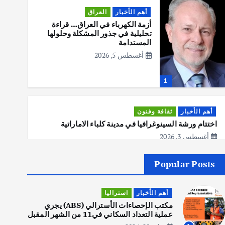
أهم الأخبار
العراق
أزمة الكهرباء في العراق… قراءة
تحليلية في جذور المشكلة وحلولها
المستدامة
أغسطس 5, 2026
1
أهم الأخبار
ثقافة وفنون
اختتام ورشة السينوغرافيا في مدينة كلباء الاماراتية
أغسطس 3, 2026
Popular Posts
أهم الأخبار
جاليات
غير مصنف
قصة نجاح العراقي عمر الشمري الذي
أهم الأخبار
استراليا
اصبح بطلاً لأستراليا بلعبة كمال
الاجسام
مكتب الإحصاءات الأسترالي (ABS) يجري
عملية التعداد السكاني في11 من الشهر المقبل
يوليو 30, 2026
2