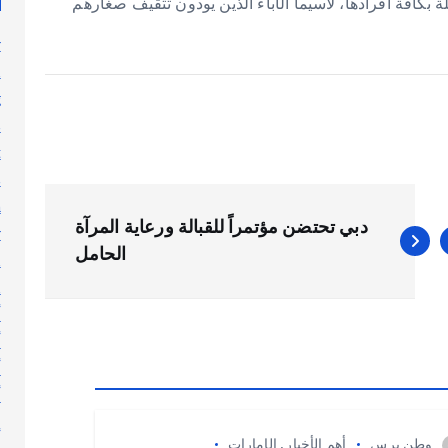
ة بكافة أفرادها، لاسيما الآباء الذين يودون تثقيف صغارهم
y
n
g
s
t
s
h
دبي تحتضن مؤتمراً للقبالة ورعاية المرآة
y
الحامل
l
n
أ
أ
أ
أ
إ
وطن برس
أهم الأخبار
,
الإمارات