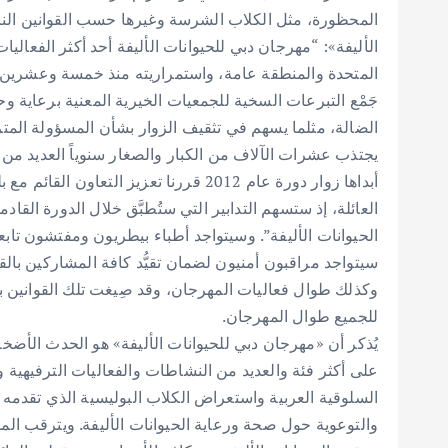
المحظورة، مثل الكلاب الشرسة وغيرها حسب القوانين الناف
الأليفة»: “مهرجان دبي للحيوانات الأليفة أحد أكثر الفعاليات 
المتحدة والمنطقة عامة، واستمراريته منذ خمسة وعشرين عام
جَمْع التبرعات السخية للجمعيات الخيرية المعنية برعاية وحم
الضالة، مثلما يسهم في تثقيف الزوار بشأن المسؤولة المترت
يجتذب عشرات الآلاف من الكبار والصغار سنوياً العديد من
أبداها زوار دورة عام 2012 قررنا تعزيز التع
العائلة، إذ ستسهم التدابير التي ستُطبَّق خلال الدورة القاد
الحيوانات الأليفة”. وسيتواجد أطباء بيطريون ومفتشون تابع
سيتواجد مراقبون أمنيون لضمان تقيُّد كافة المشاركين بالق
وكذلك طوال فعاليات المهرجان، وقد صِيغت تلك القوانين ب
للجميع طوال المهرجان.
يُذكر أن «مهرجان دبي للحيوانات الأليفة» هو الحدث ال
على أكثر فئة والعديد من النشاطات والفعاليات الترفيهية و
السلوقية العربية واستعراض الكلاب البوليسية الذي تقدمه إ
والتوعوية حول صحة ورعاية الحيوانات الأليفة. ويترقب الم