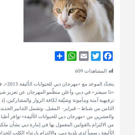
S
W
E
T
F
h
h
m
w
ac
المشاهدات
609
ar
at
ai
it
e
e
s
l
te
b
يتجدَّد
A
r
o
«ذا سيفنز» في دبي. وأعلن منظِّمو المهرجان عن تعزيز شرا
ترفيهية آمنة ومأمونة وشيِّقة لكافة الزوار والمشاركين، إذ 
p
o
الثامن من شباط – فبراير- المقبل . وتشمل التدابير الجديدة
p
k
والعشرين من «مهرجان دبي للحيوانات الأليفة»
توافر أطباء
من الالتزام بالقوانين المعمول بها في إمارة دبي بشأن ملكي
الأليفة رسمياً لدى بلدية دبي، والالتزام بارتداء الكلب لل