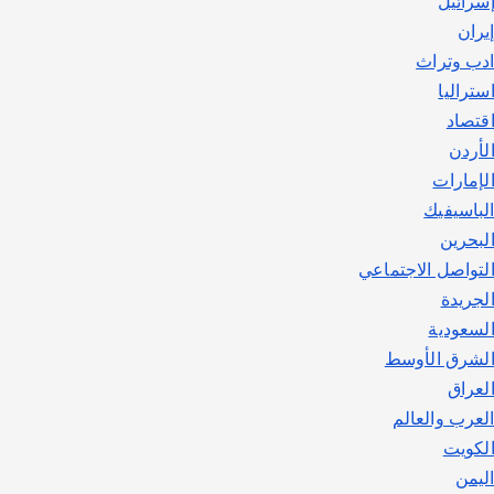
سرائيل
يوليو 30, 2026
2
يران
دب وتراث
ستراليا
قتصاد
لأردن
لإمارات
لباسيفيك
لبحرين
لتواصل الاجتماعي
لجريدة
لسعودية
لشرق الأوسط
لعراق
لعرب والعالم
لكويت
ليمن