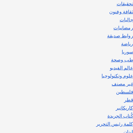
حقيقات
قافة وفنون
اليات
مضانيات
وابط صديقة
ياضة
وريا
ب وصحة
الم الفيديو
لوم وتكنولوجيا
ير مصنف
لسطين
طر
اريكاتير
ُتاب الجريدة
لمة رئيس التحرير
بنان