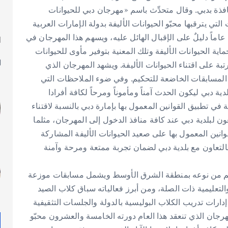
ذة بدبي. وقال متحدِّث باسم «مهرجان دبي للحيوانات
التي يترقبها محبّو الحيوانات الأليفة بدولة الإمارات العربية
اً دليلٌ على الإقبال الهائل عليه، ويسهم هذا المهرجان في
ا
ل
اية الحيوانات الأليفة وتلك المعنية بتوفير مأوى للحيوانات
بة على اقتناء الحيوانات الأليفة. ويشهد المهرجان الذي
 المسابقات الخاضعة للتحكيم. وفي ضوء الملاحظات التي
اون القائم مع بلدية دبي ليكون الحدث آمناً ومأموناً ومرحاً لكافة أفرادا
مة في تطبيق القوانين المعمول بها بإمارة دبي بالنسبة لاقتناء
ون لبلدية دبي عند كافة منافذ الدخول إلى المهرجان، مثلما
وانين المعمول بها على صعيد الحيوانات الأليفة المشاركة
التعاون مع بلدية دبي لضمان تجربة ممتعة ومرحة وآمنة
أضخم من نوعه بمنطقة الشرق الأوسط ويشمل مسابقات موزعة
التعليمية ذات الصلة، ومن أبرز فعالياته سباق كلاب الصيد
دارات تدريب الكلاب البوليسية بالدولة والجلسات التثقيفية
هرجان الذي تنعقد هذا العام دورته الخامسة والعشرون محبّو