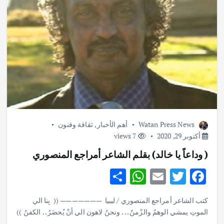
Watan Press News
أهم الأخبار
,
ثقافة وفنون
أكتوبر 29, 2020
7 views
( وداعاً يا خالد) بقلم الشاعر أمراجع المنصوري
S
W
E
T
F
h
h
m
w
ac
كتب الشاعر أمراجع المنصوري / ليبيا ——————— (( بِنا الي
ar
at
ai
it
e
الموتِ يمشي الوهمُ والزّمنُ . . . ونحنُ لاهون الي أنْ يُحضَرُ . . الكفنُ ))
– – – – …