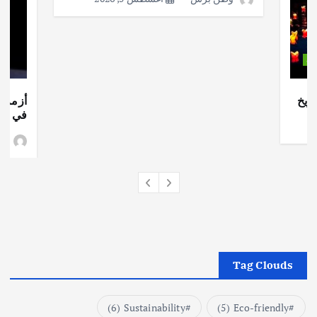
ات
ريخ
أزمة ا
في جذو
وط
Tag Clouds
(6)
Sustainability
(5)
Eco-friendly