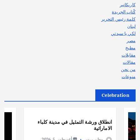
كاريكاتير
كُتاب الجريدة
كلمة رئيس التحرير
لبنان
لكي يا سيدتي
مصر
مطبخ
مقابلات
مقالات
من نحن
منوعات
Celebration
أهم الأخبار
ثقافة وفنون
انطلاق ورشة التمثيل في مدينة كلباء
الاماراتية
وطن برس
أغسطس 5, 2026