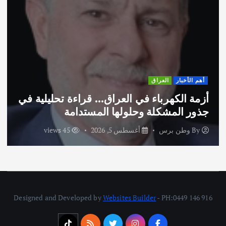
أهم الأخبار
ثقافة وفنون
اختتام ورشة السينوغرافيا في مدينة كلباء
الاماراتية
By
وطن برس
أغسطس 3, 2026
57 views
Designed and Developed by
Websites Builder
- PH:0449 146 916