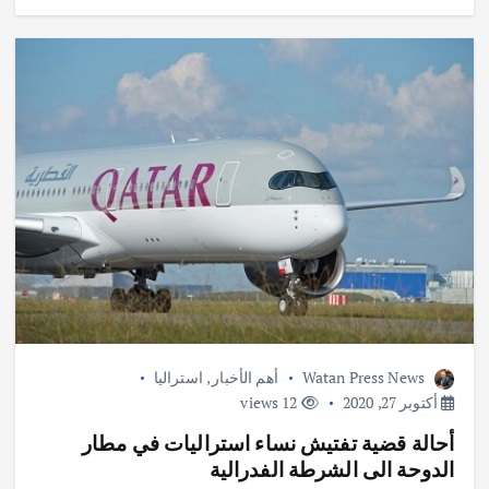
p
k
Watan Press News
أهم الأخبار
,
استراليا
أكتوبر 27, 2020
12 views
أحالة قضية تفتيش نساء استراليات في مطار
الدوحة الى الشرطة الفدرالية