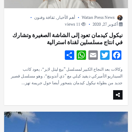
Watan Press News
أهم الأخبار
,
ثقافة وفنون
أكتوبر 27, 2020
11 views
نيكول كيدمان تعود إلى الشاشة الصغيرة وتشارك
في انتاج مسلسلين لقناة استرالية
S
W
E
T
F
h
h
m
w
ac
وكالات بعد النجاح الكبير لمسلسل “بيغ ليتل لايز”، يعود كاتب
ar
at
ai
it
e
السيناريو الأميركي ديفيد كيلي مع “ذي أندوينغ”، وهو مسلسل قصير
e
s
l
te
b
جديد من بطولة نيكول كيدمان يتمحور أيضا حول جريمة تهز…
A
r
o
p
o
p
k