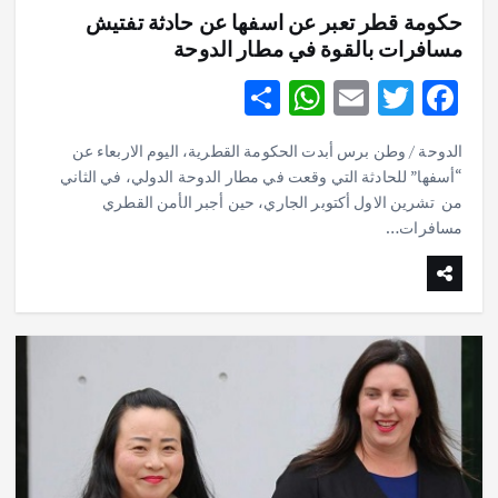
حكومة قطر تعبر عن اسفها عن حادثة تفتيش
مسافرات بالقوة في مطار الدوحة
S
W
E
T
F
h
h
m
w
ac
الدوحة / وطن برس أبدت الحكومة القطرية، اليوم الاربعاء عن
ar
at
ai
it
e
“أسفها” للحادثة التي وقعت في مطار الدوحة الدولي، في الثاني
e
s
l
te
b
من تشرين الاول أكتوبر الجاري، حين أجبر الأمن القطري
o
مسافرات…
r
A
p
o
p
k