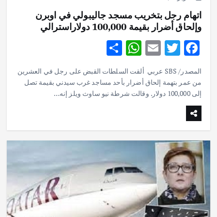
اتهام رجل بتخريب مسجد جاليبولي في اوبرن
وإلحاق أضرار بقيمة 100,000 دولاراسترالي
S
W
E
T
F
h
h
m
w
ac
المصدر/ SBS عربي ألقت السلطات القبض على رجل في العشرين
ar
at
ai
it
e
من عمر بتهمة إلحاق أضرار بأحد مساجد غرب سيدني بقيمة تصل
e
s
l
te
b
إلى 100,000 دولار. وقالت شرطة نيو ساوث ويلز إنه…
A
r
o
p
o
p
k