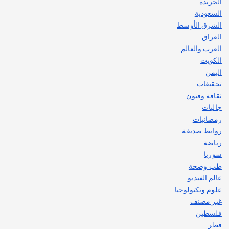
الجريدة
السعودية
الشرق الأوسط
العراق
العرب والعالم
الكويت
اليمن
تحقيقات
ثقافة وفنون
جاليات
رمضانيات
روابط صديقة
رياضة
سوريا
طب وصحة
عالم الفيديو
علوم وتكنولوجيا
غير مصنف
فلسطين
قطر