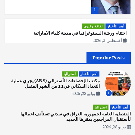
ت
1
ا
أهم الأخبار
ثقافة وفنون
اختتام ورشة السينوغرافيا في مدينة كلباء الاماراتية
ل
أغسطس 3, 2026
م
Popular Posts
أهم الأخبار
جاليات
غير مصنف
ق
قصة نجاح العراقي عمر الشمري الذي
اصبح بطلاً لأستراليا بلعبة كمال الاجسام
أهم الأخبار
استراليا
ا
يوليو 30, 2026
مكتب الإحصاءات الأسترالي (ABS) يجري عملية
2
التعداد السكاني في11 من الشهر المقبل
ل
يوليو 28, 2026
1
أهم الأخبار
تحقيقات
هوي آن… مدينة الفوانيس وسحر التاريخ
أهم الأخبار
استراليا
ا
يوليو 30, 2026
القنصلية العامة لجمهورية العراق في سدني تستأنف اعمالها
3
لأستقبال المراجعين بمقرها الجديد
ت
يوليو 28, 2026
أهم الأخبار
استراليا