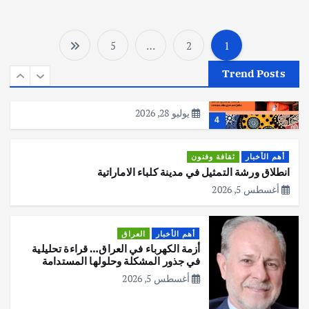
p
k
يوليو 30, 2026
3
5
…
2
1
ت
أهم الأخبار
استراليا
مكتب الإحصاءات الأسترالي (ABS) يجري
Trend Posts
ع
عملية التعداد السكاني في11 من الشهر
المقبل
يوليو 28, 2026
د
4
د
أهم الأخبار
ثقافة وفنون
انطلاق ورشة التمثيل في مدينة كلباء الاماراتية
ص
أغسطس 5, 2026
ف
أهم الأخبار
العراق
أزمة الكهرباء في العراق… قراءة تحليلية
ح
في جذور المشكلة وحلولها المستدامة
أغسطس 5, 2026
ا