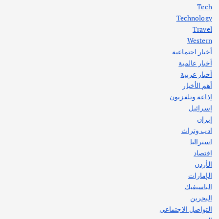
Tech
اختتام ورشة السينوغرافيا في مدينة كلباء الاماراتية
Technology
أغسطس 3, 2026
Travel
Western
أخبار اجتماعية
أهم الأخبار
جاليات
غير مصنف
أخبار عالمية
قصة نجاح العراقي عمر الشمري الذي
اصبح بطلاً لأستراليا بلعبة كمال الاجسام
أخبار عربية
يوليو 30, 2026
أهم الأخبار
2
إذاعة وتلفزيون
إسرائيل
إيران
ادب وتراث
استراليا
اقتصاد
الأردن
الإمارات
الباسيفيك
البحرين
التواصل الاجتماعي