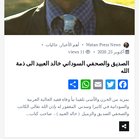
Watan Press News
أهم الأخبار
,
جاليات
أكتوبر 25, 2020
11 views
أهم الأخبار
ثقافة وفنون
اختتام ورشة السينوغرافيا في مدينة كلباء الاماراتية
الصديق والصحفي السوداني خالد العبيد الى ذمة
أغسطس 3, 2026
الله
S
W
E
T
F
أهم الأخبار
جاليات
غير مصنف
h
h
m
w
ac
قصة نجاح العراقي عمر الشمري الذي
بمزيد من الحزن والأسى تلقينا نبأ وفاة فقيد الجالية العربية
ar
at
ai
it
e
اصبح بطلاً لأستراليا بلعبة كمال الاجسام
والسودانية في كانبرا وسدني المغفور له بإذن الله تعالى الكاتب
يوليو 30, 2026
e
s
l
te
b
والصحفي الصديق والزميل ( خالد العبيد ) ، صاحب كتاب…
2
A
r
o
أهم الأخبار
تحقيقات
p
o
هوي آن… مدينة الفوانيس وسحر التاريخ