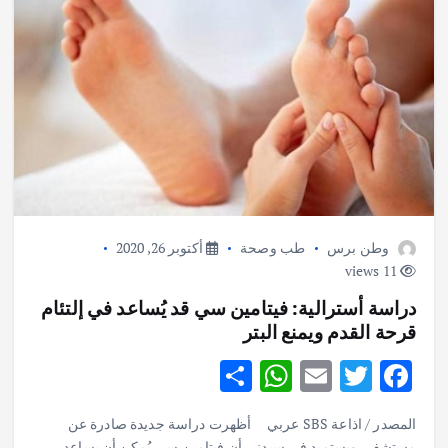
وطن برس
طب وصحة
أكتوبر 26, 2020
11 views
دراسة أسترالية: فيتامين سي قد يُساعد في إلتئام
قرحة القدم ويمنع البتر
S
W
E
T
F
h
h
m
w
ac
المصدر / اذاعة SBS عربي أظهرت دراسة جديدة صادرة عن
ar
at
ai
it
e
مستشفى ويستميد في سيدني أن فيتامين سي يُمكن أن يساعد