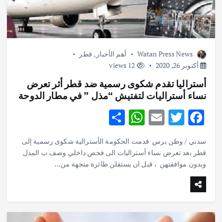
Watan Press News
أهم الأخبار
,
قطر
أكتوبر 26, 2020
12 views
أستراليا تقدم شكوى رسمية ضد قطر أثر تعرض
نساء أستراليات لتفتيش “مذل ” في مطار الدوحة
S
W
E
T
F
h
h
m
w
ac
سدني / وطن برس قدمت الحكومة الأسترالية شكوى رسمية إلى
ar
at
ai
it
e
قطر بعد تعرض نساء أستراليات الى فحص داخلي وصف ب المذل
e
s
l
te
b
وبدون موافقتهن ، قبل ان يستقلن طائرة متجهة من…
A
r
o
p
o
p
k