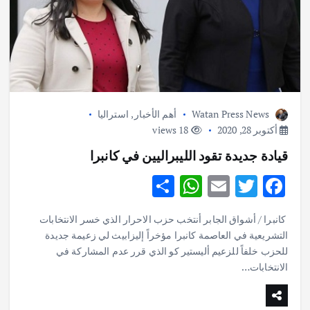
Watan Press News
أهم الأخبار
,
استراليا
أكتوبر 28, 2020
18 views
قيادة جديدة تقود الليبراليين في كانبرا
S
W
E
T
F
h
h
m
w
ac
كانبرا / أشواق الجابر أنتخب حزب الاحرار الذي خسر الانتخابات
ar
at
ai
it
e
التشريعية في العاصمة كانبرا مؤخراً إليزابيث لي زعيمة جديدة
e
s
l
te
b
للحزب خلفاً للزعيم أليستير كو الذي قرر عدم المشاركة في
o
الانتخابات…
r
A
p
o