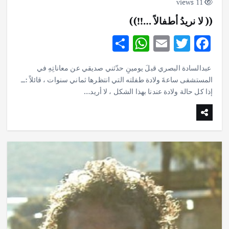
11 views
(( لا نريدُ أطفالاً …!!))
S
W
E
T
F
h
h
m
w
ac
عبدالسادة البصري قبلَ يومينِ حدّثني صديقي عن معاناتِهِ في
ar
at
ai
it
e
المستشفى ساعةَ ولادة طفلته التي انتظرها ثماني سنوات ، قائلاً :ــ
e
s
l
te
b
إذا كل حالة ولادة عندنا بهذا الشكل ، لا أريد…
A
r
o
p
o
p
k