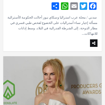
S
W
E
T
F
h
h
m
w
ac
سدني / مجلة عرب استراليا وسكاي نيوز أحالت الحكومة الأسترالية
ar
at
ai
it
e
مسألة إجبار نساء أستراليات على الخضوع لفحص طبي قسري في
e
s
l
te
b
مطار الدوحة، إلى الشرطة الفدرالية في البلاد، وسط إدانات
o
للانتهاكات…
r
A
p
o
p
k