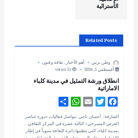
ح
الأسترالية
ا
ل
Related Posts
م
ق
وطن برس
أهم الأخبار
,
ثقافة وفنون
أغسطس 5, 2026
31 views
ا
انطلاق ورشة التمثيل في مدينة كلباء
الاماراتية
ل
S
W
E
T
F
ا
h
h
m
w
ac
الشارقة/ أحسان ناجي تتواصل فعاليات «دورة عناصر
ar
at
ai
it
e
ت
العرض المسرحي» الثالثة عشرة في المركز الثقافي
e
s
l
te
b
بمدينة كلباء، التي تنظمها دائرة الثقافة سنوياً في إطار
الإعداد لمهرجان المسرحيات القصيرة، الذي تُقام دورته…