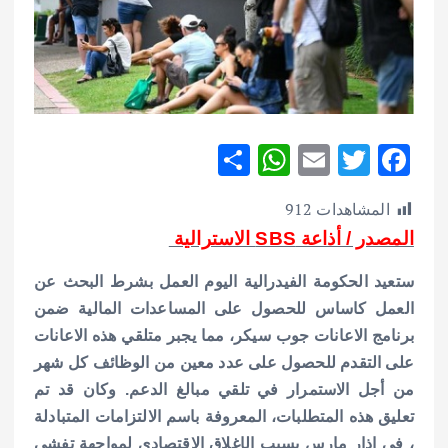
S
W
E
T
F
h
h
m
w
ac
المشاهدات
912
ar
at
ai
it
e
المصدر / أذاعة SBS الاسترالية
e
s
l
te
b
A
r
o
ستعيد الحكومة الفيدرالية اليوم العمل بشرط البحث عن
p
o
العمل كاساس للحصول على المساعدات المالية ضمن
برنامج الاعانات جوب سيكر، مما يجبر متلقي هذه الاعانات
p
k
على التقدم للحصول على عدد معين من الوظائف كل شهر
من أجل الاستمرار في تلقي مبالغ الدعم.
وكان قد تم
تعليق هذه المتطلبات، المعروفة باسم الالتزامات المتبادلة
، في اذار مارس بسبب الإغلاق الاقتصادي لمواجهة تفشي