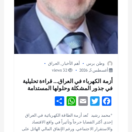
وطن برس
أهم الأخبار
,
العراق
أغسطس 5, 2026
32 views
أزمة الكهرباء في العراق… قراءة تحليلية
في جذور المشكلة وحلولها المستدامة
S
W
E
T
F
h
h
m
w
ac
أهم الأخبار
ثقافة وفنون
*محمد رشيد تُعد أزمة الطاقة الكهربائية في العراق
ar
at
ai
it
e
اختتام ورشة السينوغرافيا في مدينة كلباء الاماراتية
إحدى أكثر القضايا حرجاً وتأثيراً في واقع الاقتصاد
e
s
l
te
b
أغسطس 3, 2026
والاستقرار الاجتماعي. ورغم الإنفاق المالي الهائل على