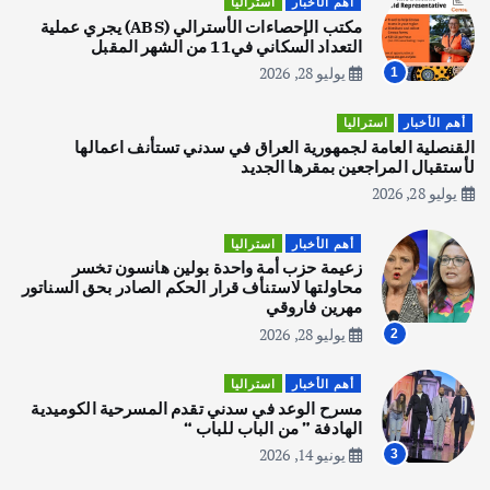
أهم الأخبار
استراليا
يوليو 30, 2026
مكتب الإحصاءات الأسترالي (ABS) يجري عملية
2
التعداد السكاني في11 من الشهر المقبل
يوليو 28, 2026
1
أهم الأخبار
تحقيقات
هوي آن… مدينة الفوانيس وسحر التاريخ
أهم الأخبار
استراليا
يوليو 30, 2026
القنصلية العامة لجمهورية العراق في سدني تستأنف اعمالها
3
لأستقبال المراجعين بمقرها الجديد
يوليو 28, 2026
أهم الأخبار
استراليا
مكتب الإحصاءات الأسترالي (ABS) يجري
أهم الأخبار
استراليا
عملية التعداد السكاني في11 من الشهر
زعيمة حزب أمة واحدة بولين هانسون تخسر
المقبل
محاولتها لاستنأف قرار الحكم الصادر بحق السناتور
يوليو 28, 2026
مهرين فاروقي
4
يوليو 28, 2026
2
أهم الأخبار
ثقافة وفنون
أهم الأخبار
استراليا
انطلاق ورشة التمثيل في مدينة كلباء الاماراتية
مسرح الوعد في سدني تقدم المسرحية الكوميدية
أغسطس 5, 2026
الهادفة ” من الباب للباب “
يونيو 14, 2026
3