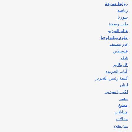
روابط صديقة
رياضة
سوريا
طب وصحة
عالم الفيديو
علوم وتكنولوجيا
غير مصنف
فلسطين
قطر
كاريكاتير
كُتاب الجريدة
كلمة رئيس التحرير
لبنان
لكي يا سيدتي
مصر
مطبخ
مقابلات
مقالات
من نحن