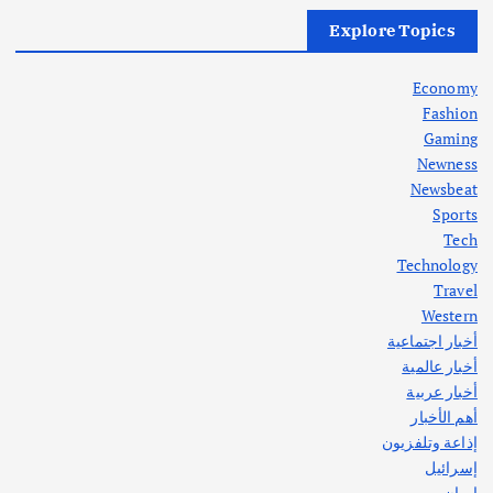
أهم الأخبار
العراق
أزمة الكهرباء في العراق… قراءة تحليلية
Explore Topics
في جذور المشكلة وحلولها المستدامة
أغسطس 5, 2026
Economy
Fashion
Gaming
Newness
1
Newsbeat
Sports
أهم الأخبار
ثقافة وفنون
Tech
اختتام ورشة السينوغرافيا في مدينة كلباء الاماراتية
Technology
أغسطس 3, 2026
Travel
Western
أخبار اجتماعية
أهم الأخبار
جاليات
غير مصنف
أخبار عالمية
قصة نجاح العراقي عمر الشمري الذي
اصبح بطلاً لأستراليا بلعبة كمال الاجسام
أخبار عربية
يوليو 30, 2026
أهم الأخبار
2
إذاعة وتلفزيون
إسرائيل
إيران