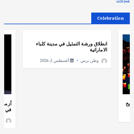
منوعات
Celebration
أهم الأخبار
ثقافة وفنون
انطلاق ورشة التمثيل في مدينة كلباء
الاماراتية
وطن برس
أغسطس 5, 2026
ات
ريخ
أزمة ا
في جذو
وط