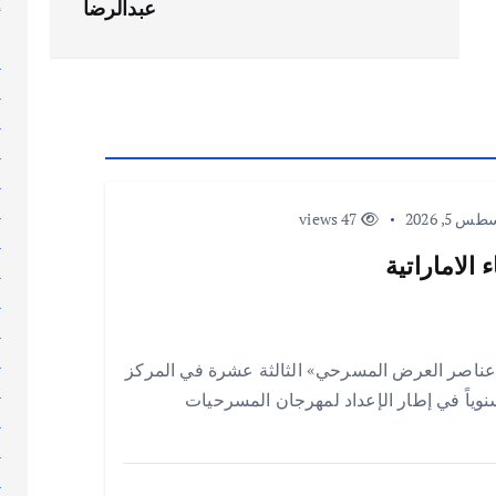
إ
عبدالرضا
إ
ا
ا
ا
ا
ا
ا
 5, 2026
47 views
ا
الاماراتية
ا
ا
ا
ا
عناصر العرض المسرحي» الثالثة عشرة في المركز
ا
 سنوياً في إطار الإعداد لمهرجان المسرحيات
ا
ا
ا