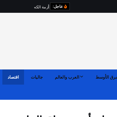
عاجل:
أ
ز
م
ة
ا
ل
ك
ه
ر
ب
ا
ء
ف
ي
رق الأوسط
العرب والعالم
جاليات
اقتصاد