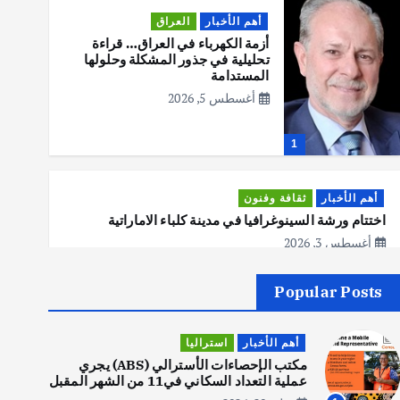
أهم الأخبار
العراق
أزمة الكهرباء في العراق… قراءة
تحليلية في جذور المشكلة وحلولها
المستدامة
أغسطس 5, 2026
1
أهم الأخبار
ثقافة وفنون
اختتام ورشة السينوغرافيا في مدينة كلباء الاماراتية
أغسطس 3, 2026
Popular Posts
أهم الأخبار
جاليات
غير مصنف
قصة نجاح العراقي عمر الشمري الذي
أهم الأخبار
استراليا
اصبح بطلاً لأستراليا بلعبة كمال
الاجسام
مكتب الإحصاءات الأسترالي (ABS) يجري
عملية التعداد السكاني في11 من الشهر المقبل
يوليو 30, 2026
2