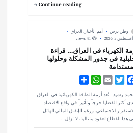
ت
Continue reading
ث
ج
ر
وطن برس
أهم الأخبار
,
العراق
ر
غسطس 5, 2026
41 views
ر
مة الكهرباء في العراق… قراءة
س
ليلية في جذور المشكلة وحلولها
ط
مستدامة
ع
ع
S
W
E
T
F
غ
h
h
m
w
ac
ف
مد رشيد تُعد أزمة الطاقة الكهربائية في العراق
ar
at
ai
it
e
ق
ى أكثر القضايا حرجاً وتأثيراً في واقع الاقتصاد
e
s
l
te
b
ك
استقرار الاجتماعي. ورغم الإنفاق المالي الهائل
A
r
o
ك
 هذا القطاع لعقود متتالية، لا تزال…
ك
p
o
ل