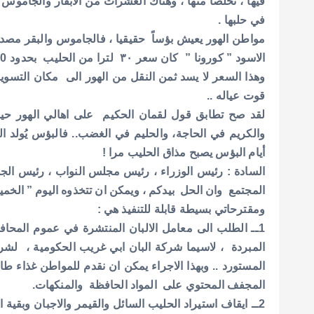
فيها ، تخلصا منها ، وهناك العشرات من الابقار والجام
في حلبها .
مواطن الهور يعيش بؤساً حقيقيا ، فالجاموس والبقر مصد
وهذا السعر لا يسد ثمن النقل من الهور الى مكان التسويق
قوت عياله ..
لقد صح تطابق قول لقمان الحكيم على اهالي الهور حيث 
والكريم في الحاجة، والحليم في الغضب.. فالبؤس يُولد الغ
أيام البؤس يصبح مذاق الحليب مرا !
السادة : رئيس الوزراء ، رئيس مجلس النواب ، رئيس ال
المجتمع وان الحل بيدكم ، ويمكن ان تتخذوه اليوم ” الخميس
ومقترحاتي بسيطة قابلة للتنفيذ هي :
1ــ الطلب الى معامل الالبان المنتشرة في عموم المحاف
المبردة ، لاسيما شركة البان ابي غريب الحكومية ، لشرا
المستورد .. وبهذا الاجراء يمكن ان نقدم للمواطن غذاء ط
المجفف المحتوي على المواد الحافظة والمنكهات.
2ــ ايقاف استيراد الحليب السائل والقيمر والاجبان وبقي