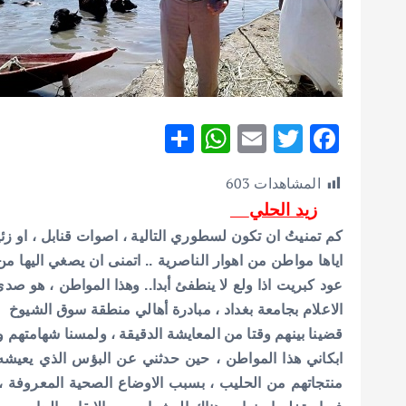
S
W
E
T
F
h
h
m
w
ac
المشاهدات
603
ar
at
ai
it
e
زيد الحلي
e
s
l
te
b
كم تمنيتُ ان تكون لسطوري التالية ، اصوات قنابل ، او ز
A
r
o
اياها مواطن من اهوار الناصرية .. اتمنى ان يصغي اليها
p
o
عود كبريت اذا ولع لا ينطفئ أبدا.. وهذا المواطن ، هو صدى
p
k
الاعلام بجامعة بغداد ، مبادرة أهالي منطقة سوق الشيوخ
قضينا بينهم وقتا من المعايشة الدقيقة ، ولمسنا شهامتهم و
ابكاني هذا المواطن ، حين حدثني عن البؤس الذي يعيشه
منتجاتهم من الحليب ، بسبب الاوضاع الصحية المعروفة ، 