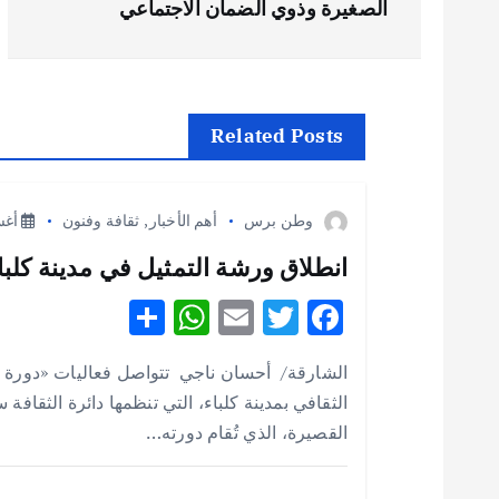
الصغيرة وذوي الضمان الاجتماعي
فّ
ح
Related Posts
ا
وطن برس
أهم الأخبار
,
ثقافة وفنون
أغسطس
ل
انطلاق ورشة التمثيل في مدينة كلباء 
م
S
W
E
T
F
h
h
m
w
ac
ق
الشارقة/ أحسان ناجي تتواصل فعاليات «دورة 
ar
at
ai
it
e
الثقافي بمدينة كلباء، التي تنظمها دائرة الثقافة
ا
e
s
l
te
b
القصيرة، الذي تُقام دورته…
A
r
o
ل
p
o