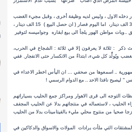
وس حبيسة المرض الذي اصاب ” ضرعها ” بسبب عدم الاستمرار
ر دخله الاول ، وليس لديه وظيفة أخرى ، وقبل مجيء الغضب
ا
الاسود ” كورونا ” كان سعر ٣٠ لترا من الحليب بحدود 30 الف دينار، اما اليوم فصار ( ان حصل البيع ) 15 الف دينار ،
ل
 ..وبات مواطن الهور يلجأ الى بيع ابقاره وجواميسه لتوفير
ذكر : ثلاثة لا يعرفون إلا في ثلاثة : الشجاع في الحرب،
ضب ويُولِّد كل شيء، ابتداءً من الانكسار حتى الانفجار. ففي
جمهورية .. اسمعوها من صحفي … ان اليأس اخطر الاعداء في
 ” ليصبح نافذا الاحد .. مع الدوام الرسمي !
ظات التوجه الى قرى الاهوار ومراكز جمع الحليب بسياراتهم
ء الحليب ، لاستعماله في منتجاتهم بدلا عن الحليب المجفف
ازجا صحيا من منتوج محلي مليء بالفيتامينات بدلا من الحليب
ة المشتقات التي ملأت برادات المولات والاسواق والدكاكين في