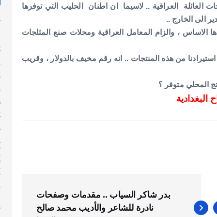
 العائلة العراقية .. لاسيما ان اطنان الحليب التي توفرها
ر الى الخارج ..
y
أها الاساس ، والزام المعامل العراقية ومحلات صنع المثلجات
n
g
استيرادنا من هذه المنتجات .. انه رقم مخيف بالدولار ، وقريب
s
t
تج المحلي متوفر ؟
s
البغدادية
h
y
l
n
أ
أ
أ
أ
بدر شاكر السياب .. مقدمات وصفحات
إ
نادرة للشاعر والأديب محمد صالح