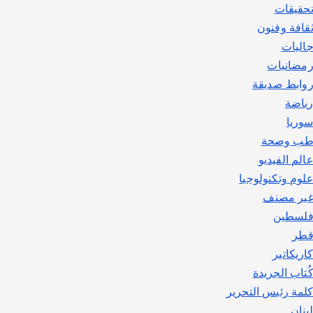
حقيقات
قافة وفنون
اليات
مضانيات
وابط صديقة
ياضة
وريا
ب وصحة
الم الفيديو
لوم وتكنولوجيا
ير مصنف
لسطين
طر
اريكاتير
ُتاب الجريدة
لمة رئيس التحرير
بنان