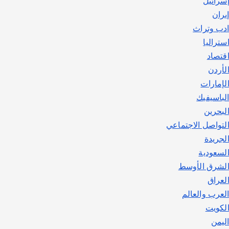
سرائيل
يوليو 30, 2026
2
يران
دب وتراث
ستراليا
قتصاد
لأردن
لإمارات
لباسيفيك
لبحرين
لتواصل الاجتماعي
لجريدة
لسعودية
لشرق الأوسط
لعراق
لعرب والعالم
لكويت
ليمن