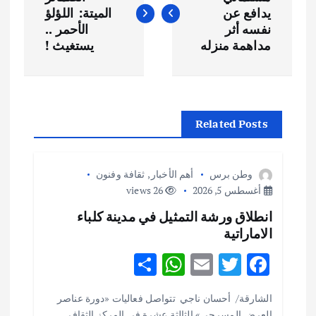
ص
يدافع عن
الميتة: اللؤلؤ
فّ
نفسه أثر
الأحمر ..
مداهمة منزله
يستغيث !
ح
ا
Related Posts
ل
م
وطن برس
أهم الأخبار
,
ثقافة وفنون
أغسطس 5, 2026
26 views
ق
انطلاق ورشة التمثيل في مدينة كلباء
الاماراتية
ا
S
W
E
T
F
ل
h
h
m
w
ac
الشارقة/ أحسان ناجي تتواصل فعاليات «دورة عناصر
ar
at
ai
it
e
ا
العرض المسرحي» الثالثة عشرة في المركز الثقافي