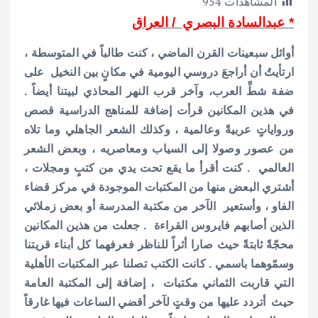
المشاهدات
954
ar
at
ai
it
e
* عبدالسادة البصري / العراق
e
s
l
te
b
A
r
o
أوائل سبعينات القرن الماضي ، كنت طالباً في المتوسطة ،
p
o
ارتأيتُ أن أراجعَ دروسي اليومية في مكانٍ بين النخيل على
ضفة شطِّ العرب، وآخر قرب النهر المحاذي لبيتنا أيضاً .
p
k
في هذين المكانين قرأت إضافة للمناهج الدراسية قصص
ورواياتٍ عربيةً وعالمية ، وكذلك الشعر الجاهلي وما تلاه
من عصور وصولا إلى السياب ومعاصريه ، وبعض الشعر
العالمي . كنت أقرأ ما يقع تحت يدي من كتبٍ ومجلات ،
أشتري البعض منها من المكتبات الموجودة في مركز قضاء
الفاو ، وأستعير الآخر من مكتبة المدرسة أو بعض زملائي
الذين أصابهم فايروس القراءة . جعلت من هذين المكانين
محجّةً ثابتةً حيث صارا أثراً للناظر فعرفهما كل أبناء قريتنا
وسمّوهما باسمي . كانت الكتب تصلنا عبر المكتبات الأهلية
التي قاربت الثماني مكتبات ، إضافة إلى المكتبة العامة
حيث أتردد عليها من وقتٍ لآخر أقضي الساعات فيها غارقاً