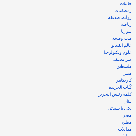
جاليات
رمضانيات
روابط صديقة
رياضة
سوريا
طب وصحة
عالم الفيديو
علوم وتكنولوجيا
غير مصنف
فلسطين
قطر
كاريكاتير
كُتاب الجريدة
كلمة رئيس التحرير
لبنان
لكي يا سيدتي
مصر
مطبخ
مقابلات
مقالات