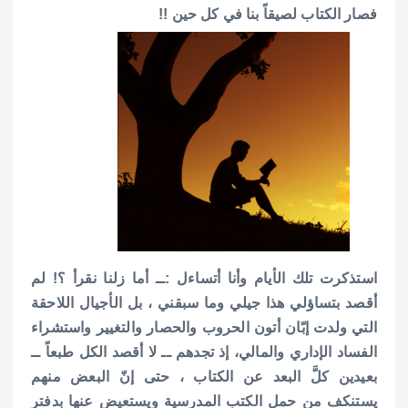
فصار الكتاب لصيقاً بنا في كل حين !!
استذكرت تلك الأيام وأنا أتساءل :ــ أما زلنا نقرأ ؟! لم
أقصد بتساؤلي هذا جيلي وما سبقني ، بل الأجيال اللاحقة
التي ولدت إبّان أتون الحروب والحصار والتغيير واستشراء
الفساد الإداري والمالي، إذ تجدهم ــ لا أقصد الكل طبعاً ــ
بعيدين كلَّ البعد عن الكتاب ، حتى إنّ البعض منهم
يستنكف من حمل الكتب المدرسية ويستعيض عنها بدفتر