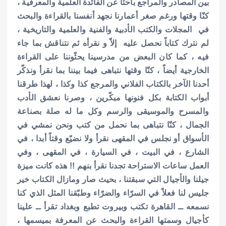
بين المصادر والمراجع باحثاً عن الفائدة العلمية والمعرفية ،
كنّا وقتها ورغم صغر أعمارنا نجهد أنفسنا بالقراءة والبحث
في المجلات والكتب الأدبية والفنية والعلمية والتاريخية ،
لم نترك كتاباً نحصل عليه إلاّ و نقرأه ثم نتناقش بما جاء
فيه ، كما كان البعض من مدرسينا يحثّوننا على القراءة
الخارجية أيضاً ، كنّا وقتها نتباهى فيما بيننا بما نقرأ ونذكّر
أحدنا الآخر بالكتاب الفلاني والمرجع كذا وكذا ، لهذا طرقنا
أبواب الكتابة بكل فنونها مبكّرين ، وصرنا نعشق الأدب
والمسرح والموسيقى والرسم وكل ما له صلة بصناعة
الجمال ، كنّا نتباهى بما نحمل من كتب ونحن نمشي في
الأسواق أو نجلس في المقهى نقرأ ولا نضيّع وقتاً أبدا ، في
الشارع ، في البيت ، في السيارة ، في المقهى ، وفي
العمل ساعات الاستراحة تجدنا نقرأ بنهم !! هذه كانت ميزة
جيلنا والأجيال التي سبقتنا ، بحيث صار ومازال الكتاب خير
جليس لنا فعلاً في السرّاء والضرّاء وطبّقنا المثل الذي كنا
نسمعه ــ القاهرة تكتب وبيروت تطبع وبغداد تقرأ ــ علينا
كأجيال وسمتها القراءة والبحث عن المعرفة بميسمها ،