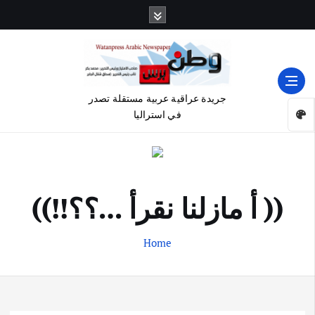
جريدة عراقية عربية مستقلة تصدر
في استراليا
(( أ مازلنا نقرأ …؟؟!!))
Home