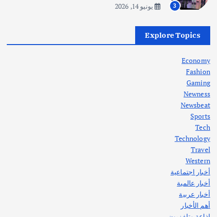
يونيو 14, 2026
3
أهم الأخبار
العراق
أزمة الكهرباء في العراق… قراءة تحليلية
Explore Topics
في جذور المشكلة وحلولها المستدامة
أغسطس 5, 2026
Economy
Fashion
Gaming
Newness
1
Newsbeat
Sports
أهم الأخبار
ثقافة وفنون
Tech
اختتام ورشة السينوغرافيا في مدينة كلباء الاماراتية
Technology
أغسطس 3, 2026
Travel
Western
أخبار اجتماعية
أهم الأخبار
جاليات
غير مصنف
أخبار عالمية
قصة نجاح العراقي عمر الشمري الذي
اصبح بطلاً لأستراليا بلعبة كمال الاجسام
أخبار عربية
يوليو 30, 2026
أهم الأخبار
2
إذاعة وتلفزيون