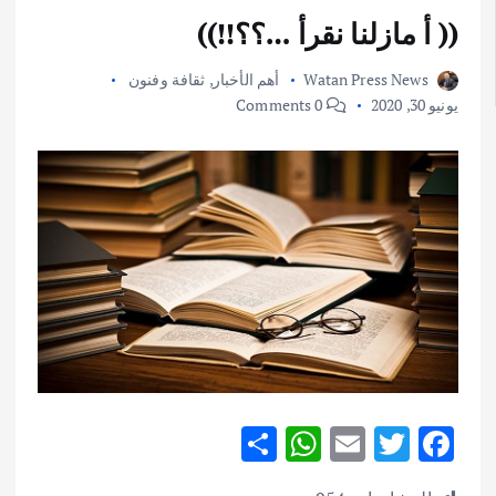
(( أ مازلنا نقرأ …؟؟!!))
Watan Press News
أهم الأخبار
,
ثقافة وفنون
يونيو 30, 2020
0 Comments
S
W
E
T
F
h
h
m
w
ac