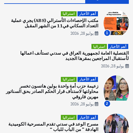
قصة نجاح العراقي عمر الشمري الذي
اصبح بطلاً لأستراليا بلعبة كمال الاجسام
أهم الأخبار
استراليا
يوليو 30, 2026
مكتب الإحصاءات الأسترالي (ABS) يجري عملية
2
التعداد السكاني في11 من الشهر المقبل
يوليو 28, 2026
1
أهم الأخبار
تحقيقات
هوي آن… مدينة الفوانيس وسحر التاريخ
أهم الأخبار
استراليا
يوليو 30, 2026
القنصلية العامة لجمهورية العراق في سدني تستأنف اعمالها
3
لأستقبال المراجعين بمقرها الجديد
يوليو 28, 2026
أهم الأخبار
استراليا
مكتب الإحصاءات الأسترالي (ABS) يجري
أهم الأخبار
استراليا
عملية التعداد السكاني في11 من الشهر
زعيمة حزب أمة واحدة بولين هانسون تخسر
المقبل
محاولتها لاستنأف قرار الحكم الصادر بحق السناتور
يوليو 28, 2026
مهرين فاروقي
4
يوليو 28, 2026
2
أهم الأخبار
ثقافة وفنون
أهم الأخبار
استراليا
انطلاق ورشة التمثيل في مدينة كلباء الاماراتية
مسرح الوعد في سدني تقدم المسرحية الكوميدية
أغسطس 5, 2026
الهادفة ” من الباب للباب “