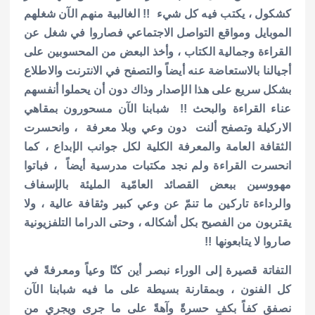
كشكول ، يكتب فيه كل شيء !! الغالبية منهم الآن شغلهم
الموبايل ومواقع التواصل الاجتماعي فصاروا في شغل عن
القراءة وجمالية الكتاب ، وأخذ البعض من المحسوبين على
أجيالنا بالاستعاضة عنه أيضاً والتصفح في الانترنت والاطلاع
بشكل سريع على هذا الإصدار وذاك دون أن يحملوا أنفسهم
عناء القراءة والبحث !! شبابنا الآن مسحورون بمقاهي
الاركيلة وتصفح ألنت دون وعي وبلا معرفة ، وانحسرت
الثقافة العامة والمعرفة الكلية لكل جوانب الإبداع ، كما
انحسرت القراءة ولم نجد مكتبات مدرسية أيضاً ، فباتوا
مهووسين ببعض القصائد العامّية المليئة بالإسفاف
والرداءة تاركين ما تنمّ عن وعي كبير وثقافة عالية ، ولا
يقتربون من الفصيح بكل أشكاله ، وحتى الدراما التلفزيونية
صاروا لا يتابعونها !!
التفاتة قصيرة إلى الوراء نبصر أين كنّا وعياً ومعرفةً في
كل الفنون ، وبمقارنة بسيطة على ما فيه شبابنا الآن
نصفق كفاً بكفٍ حسرةً وآهةً على ما جرى ويجري من