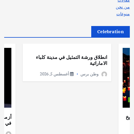
من نحن
منوعات
Celebration
أهم الأخبار
ثقافة وفنون
انطلاق ورشة التمثيل في مدينة كلباء
الاماراتية
وطن برس
أغسطس 5, 2026
ات
ريخ
أزمة ا
في جذو
وط