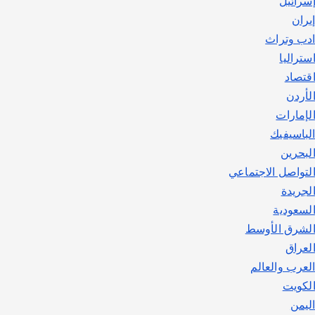
سرائيل
يوليو 30, 2026
2
يران
دب وتراث
ستراليا
قتصاد
لأردن
لإمارات
لباسيفيك
لبحرين
لتواصل الاجتماعي
لجريدة
لسعودية
لشرق الأوسط
لعراق
لعرب والعالم
لكويت
ليمن