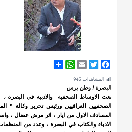
S
W
E
T
F
h
h
m
w
ac
المشاهدات
943
ar
at
ai
it
e
البصرة / وطن برس
e
s
l
te
b
نعت الاوساط الصحفية والادبية في البصرة ، 
A
r
o
الصحفيين العراقيين ورئيس تحرير وكالة ” الم
p
o
المصادف الاول من ايار ، اثر مرض عضال ، واصد
p
k
الادباء والكتاب في البصرة ، وعدد من المنظمات 