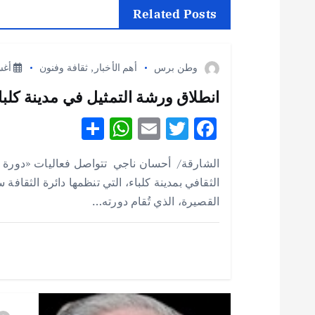
ح
Related Posts
ا
وطن برس
أهم الأخبار
,
ثقافة وفنون
أغسطس
ل
انطلاق ورشة التمثيل في مدينة كلباء 
S
W
E
T
F
م
h
h
m
w
ac
الشارقة/ أحسان ناجي تتواصل فعاليات «دورة 
ق
e
it
ai
at
ar
الثقافي بمدينة كلباء، التي تنظمها دائرة الثقافة
e
s
l
te
b
القصيرة، الذي تُقام دورته…
ا
A
r
o
p
o
ل
p
k
ا