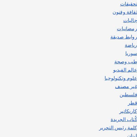
حقيقات
قافة وفنون
اليات
مضانيات
وابط صديقة
ياضة
وريا
ب وصحة
الم الفيديو
لوم وتكنولوجيا
ير مصنف
لسطين
طر
اريكاتير
ُتاب الجريدة
لمة رئيس التحرير
بنان