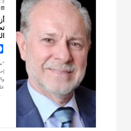
ت
أ
أز
تح
ال
*مح
إحد
وال
على