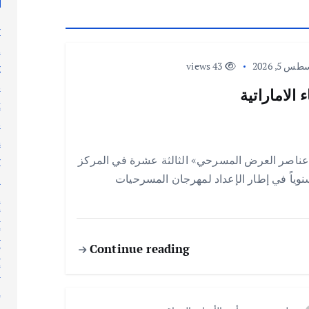
y
n
 5, 2026
43 views
g
s
الاماراتية
t
s
h
عناصر العرض المسرحي» الثالثة عشرة في المركز
y
 سنوياً في إطار الإعداد لمهرجان المسرحيات
l
n
أ
أ
Continue reading
أ
أ
إ