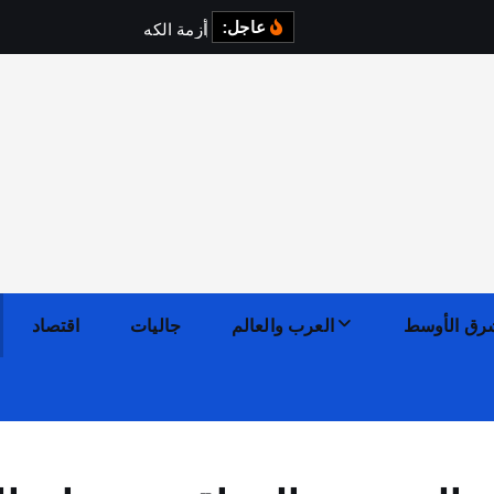
عاجل:
أ
ز
م
ة
ا
ل
ك
ه
ر
ب
ا
ء
ف
ي
رق الأوسط
العرب والعالم
جاليات
اقتصاد