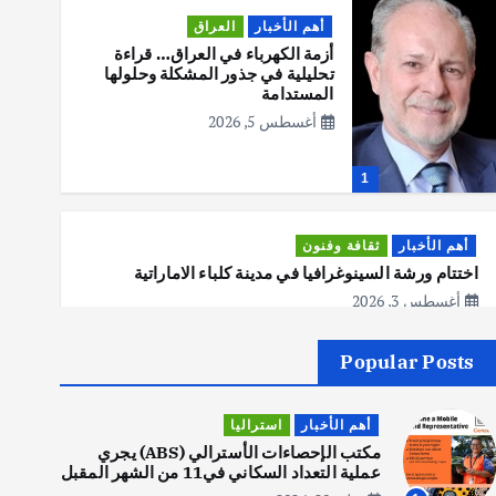
أهم الأخبار
العراق
أزمة الكهرباء في العراق… قراءة
تحليلية في جذور المشكلة وحلولها
المستدامة
أغسطس 5, 2026
1
أهم الأخبار
ثقافة وفنون
اختتام ورشة السينوغرافيا في مدينة كلباء الاماراتية
أغسطس 3, 2026
Popular Posts
أهم الأخبار
جاليات
غير مصنف
قصة نجاح العراقي عمر الشمري الذي
أهم الأخبار
استراليا
اصبح بطلاً لأستراليا بلعبة كمال
الاجسام
مكتب الإحصاءات الأسترالي (ABS) يجري
عملية التعداد السكاني في11 من الشهر المقبل
يوليو 30, 2026
2