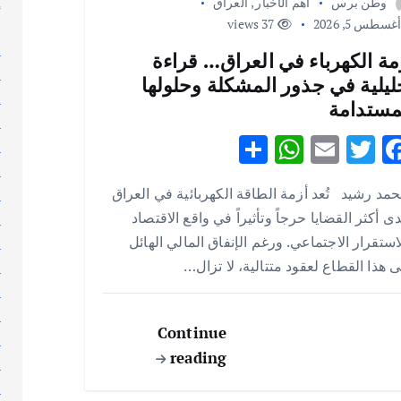
إ
وطن برس
أهم الأخبار
,
العراق
غسطس 5, 2026
37 views
إ
ا
مة الكهرباء في العراق… قراءة
ا
ليلية في جذور المشكلة وحلولها
ا
مستدامة
ا
S
W
E
T
F
ا
h
h
m
w
ac
ا
مد رشيد تُعد أزمة الطاقة الكهربائية في العراق
ا
ar
at
ai
it
e
ى أكثر القضايا حرجاً وتأثيراً في واقع الاقتصاد
ا
e
s
l
te
b
استقرار الاجتماعي. ورغم الإنفاق المالي الهائل
ا
A
r
o
 هذا القطاع لعقود متتالية، لا تزال…
ا
p
o
ا
p
k
ا
Continue
ا
reading
ا
ا