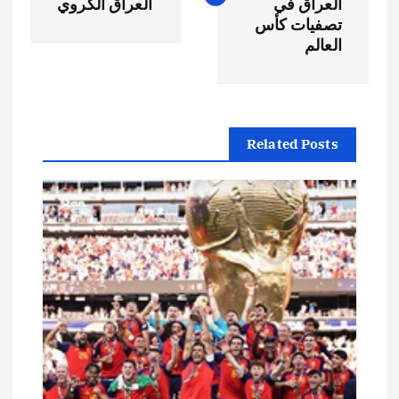
فّ
العراق في
العراق الكروي
تصفيات كأس
ح
العالم
ا
ل
Related Posts
م
ق
ا
ل
ا