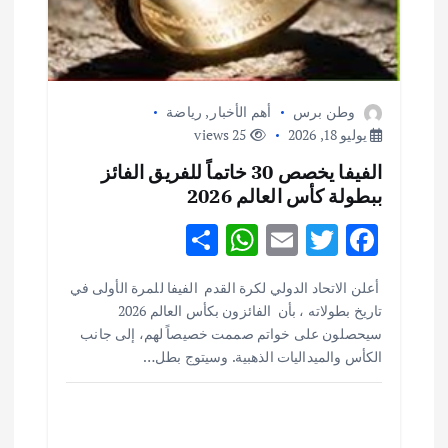
وطن برس
أهم الأخبار
,
رياضة
يوليو 18, 2026
25 views
الفيفا يخصص 30 خاتماً للفريق الفائز
ببطولة كأس العالم 2026
S
W
E
T
F
h
h
m
w
ac
أهم الأخبار
ثقافة وفنون
أعلن الاتحاد الدولي لكرة القدم الفيفا للمرة الأولى في
ar
at
ai
it
e
اختتام ورشة السينوغرافيا في مدينة كلباء الاماراتية
تاريخ بطولاته ، بأن الفائزون بكأس العالم 2026
e
s
l
te
b
أغسطس 3, 2026
سيحصلون على خواتم صممت خصيصاً لهم، إلى جانب
o
r
A
الكأس والميداليات الذهبية. وسيتوج بطل…
p
o
أهم الأخبار
جاليات
غير مصنف
قصة نجاح العراقي عمر الشمري الذي
p
k
اصبح بطلاً لأستراليا بلعبة كمال الاجسام