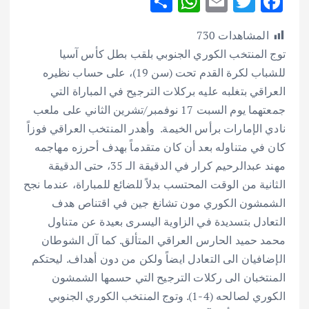
S
W
E
T
F
h
h
m
w
ac
المشاهدات
730
ar
at
ai
it
e
توج المنتخب الكوري الجنوبي بلقب بطل كأس آسيا
e
s
l
te
b
للشباب لكرة القدم تحت (سن 19)، على حساب نظيره
A
r
o
العراقي بتغلبه عليه بركلات الترجيح في المباراة التي
p
o
جمعتهما يوم السبت 17 نوفمبر/تشرين الثاني على ملعب
p
k
نادي الإمارات برأس الخيمة. وأهدر المنتخب العراقي فوزاً
كان في متناوله بعد أن كان متقدماً بهدف أحرزه مهاجمه
مهند عبدالرحيم كرار في الدقيقة الـ 35، حتى الدقيقة
الثانية من الوقت المحتسب بدلاً للضائع للمباراة، عندما نجح
الشمشون الكوري مون تشانغ جين في اقتناص هدف
التعادل بتسديدة في الزاوية اليسرى بعيدة عن متناول
محمد حميد الحارس العراقي المتألق.
كما آل الشوطان
الإضافيان الى التعادل ايضاً ولكن من دون أهداف. ليحتكم
المنتخبان الى ركلات الترجيح التي حسمها الشمشون
الكوري لصالحه (4-1). وتوج المنتخب الكوري الجنوبي