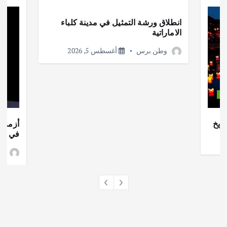
انطلاق ورشة التمثيل في مدينة كلباء
الاماراتية
وطن برس
أغسطس 5, 2026
ات
ريخ
أزمة ا
في جذو
وط