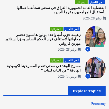
هوي آن… مدينة الفوانيس وسحر التاريخ
أهم الأخبار
استراليا
يوليو 30, 2026
القنصلية العامة لجمهورية العراق في سدني تستأنف اعمالها
3
لأستقبال المراجعين بمقرها الجديد
يوليو 28, 2026
أهم الأخبار
استراليا
مكتب الإحصاءات الأسترالي (ABS) يجري
أهم الأخبار
استراليا
عملية التعداد السكاني في11 من الشهر
زعيمة حزب أمة واحدة بولين هانسون تخسر
المقبل
محاولتها لاستنأف قرار الحكم الصادر بحق السناتور
يوليو 28, 2026
مهرين فاروقي
4
يوليو 28, 2026
2
أهم الأخبار
ثقافة وفنون
أهم الأخبار
استراليا
انطلاق ورشة التمثيل في مدينة كلباء الاماراتية
مسرح الوعد في سدني تقدم المسرحية الكوميدية
أغسطس 5, 2026
الهادفة ” من الباب للباب “
يونيو 14, 2026
3
أهم الأخبار
العراق
أزمة الكهرباء في العراق… قراءة تحليلية
Explore Topics
في جذور المشكلة وحلولها المستدامة
أغسطس 5, 2026
Economy