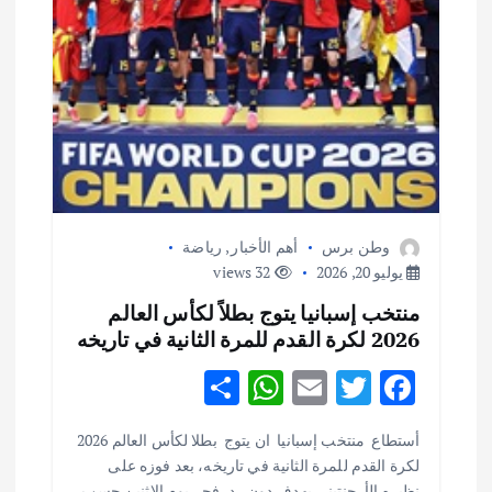
ت
وطن برس
أهم الأخبار
,
رياضة
يوليو 20, 2026
32 views
منتخب إسبانيا يتوج بطلاً لكأس العالم
2026 لكرة القدم للمرة الثانية في تاريخه
S
W
E
T
F
h
h
m
w
ac
أستطاع منتخب إسبانيا ان يتوج بطلا لكأس العالم 2026
ar
at
ai
it
e
لكرة القدم للمرة الثانية في تاريخه، بعد فوزه على
نظيره الأرجنتيني بهدف دون رد، فجر يوم الاثنين حسب