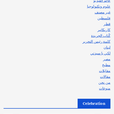
عالم الفيديو
علوم وتكنولوجيا
غير مصنف
فلسطين
قطر
كاريكاتير
كُتاب الجريدة
كلمة رئيس التحرير
لبنان
لكي يا سيدتي
مصر
مطبخ
مقابلات
مقالات
من نحن
منوعات
Celebration
أهم الأخبار
ثقافة وفنون