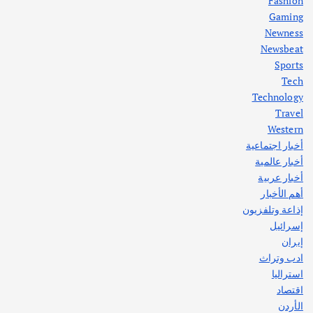
Fashion
Gaming
Newness
1
Newsbeat
Sports
أهم الأخبار
ثقافة وفنون
Tech
اختتام ورشة السينوغرافيا في مدينة كلباء الاماراتية
Technology
أغسطس 3, 2026
Travel
Western
أخبار اجتماعية
أهم الأخبار
جاليات
غير مصنف
أخبار عالمية
قصة نجاح العراقي عمر الشمري الذي
اصبح بطلاً لأستراليا بلعبة كمال الاجسام
أخبار عربية
يوليو 30, 2026
أهم الأخبار
2
إذاعة وتلفزيون
إسرائيل
إيران
ادب وتراث
استراليا
اقتصاد
الأردن