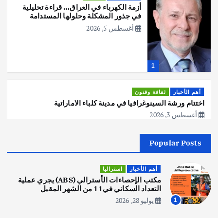
أزمة الكهرباء في العراق… قراءة تحليلية
في جذور المشكلة وحلولها المستدامة
أغسطس 5, 2026
1
أهم الأخبار
ثقافة وفنون
اختتام ورشة السينوغرافيا في مدينة كلباء الاماراتية
أغسطس 3, 2026
Popular Posts
أهم الأخبار
جاليات
غير مصنف
قصة نجاح العراقي عمر الشمري الذي
اصبح بطلاً لأستراليا بلعبة كمال الاجسام
أهم الأخبار
استراليا
يوليو 30, 2026
مكتب الإحصاءات الأسترالي (ABS) يجري عملية
2
التعداد السكاني في11 من الشهر المقبل
يوليو 28, 2026
1
أهم الأخبار
تحقيقات