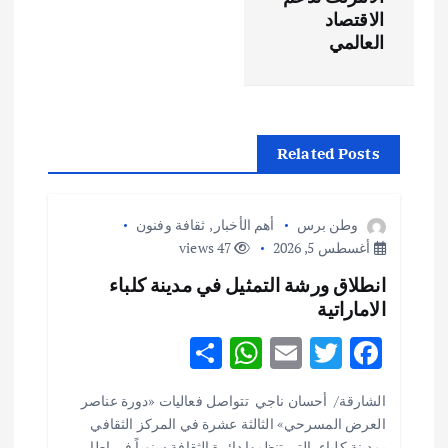
ح
الاقتصاد
العالمي
ا
ل
م
Related Posts
ق
وطن برس
أهم الأخبار
,
ثقافة وفنون
ا
أغسطس 5, 2026
47 views
انطلاق ورشة التمثيل في مدينة كلباء
ل
الاماراتية
ا
S
W
E
T
F
h
h
m
w
ac
ت
الشارقة/ أحسان ناجي تتواصل فعاليات «دورة عناصر
ar
at
ai
it
e
العرض المسرحي» الثالثة عشرة في المركز الثقافي
بمدينة كلباء، التي تنظمها دائرة الثقافة سنوياً في إطار