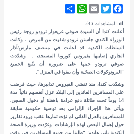
S
W
E
T
F
h
h
m
w
ac
المشاهدات
543
ar
at
ai
it
e
أعلنت كندا أن السيدة صوفي غريغوار ترودو زوجة رئيس
e
s
l
te
b
الوزراء الكندي جاستن ترودو شفيت من المرض ، وكانت
A
r
o
السلطات الكندية قد اعلنت في منتصف مارس/آذار
p
o
الجاري إصابتها بفيروس كورونا المستجد، .
وشدّدت
p
k
صوفي ترودو حينها على ضرورة أن يتّبع الجميع
“البروتوكولات الصحّية وأن يبقوا في المنزل”.
وشدّدت كندا، منذ تفشي الفيروس تدابيرها، حيث فرضت
على المسافرين العائدين إلى البلاد عزل أنفسهم ذاتياً مدة
14 يوماً تحت طائلة دفع غرامة باهظة أو دخول السجن.
ويأتي هذا الإجراء الإلزامي بعد توصية حكومية سابقة
للمسافرين بالعزل الذاتي لم تؤت ثمارها عقب ورود تقارير
حول إهمال البعض لهذه الإرشادات.
وغرّدت وزيرة الصحة
الكندية باتي هايدو: “طلبنا من جميع المسافرين في وقت