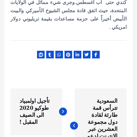
كندي حتى اب أغسطس.
وجرى شيء مماثل في الولايات
المتحدة، حيث اتفق قادة مجلس الشيوخ الأميركي والبيت
الأبيض أخيراً على حزمة مساعدات بقيمة تريليوني دولار
امريكي .
ت
السعودية
تأجيل اولمبياد
ص
تترأس قمة
طوكيو 2020
طارئة لقادة
الى الصيف
فّ
دول مجموعة
المقبل !
العشرين عبر
الانترنت لدعم