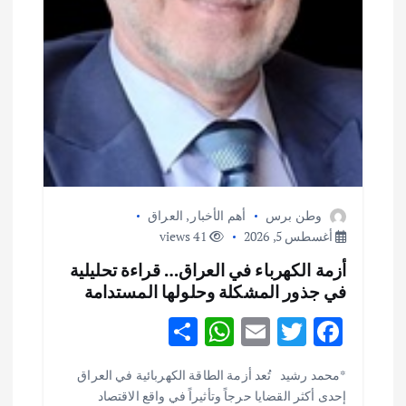
وطن برس
أهم الأخبار
,
العراق
أغسطس 5, 2026
41 views
أزمة الكهرباء في العراق… قراءة تحليلية
في جذور المشكلة وحلولها المستدامة
S
W
E
T
F
h
h
m
w
ac
أهم الأخبار
ثقافة وفنون
*محمد رشيد تُعد أزمة الطاقة الكهربائية في العراق
ar
at
ai
it
e
اختتام ورشة السينوغرافيا في مدينة كلباء الاماراتية
إحدى أكثر القضايا حرجاً وتأثيراً في واقع الاقتصاد