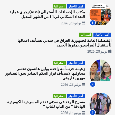
اصبح بطلاً لأستراليا بلعبة كمال الاجسام
أهم الأخبار
استراليا
يوليو 30, 2026
مكتب الإحصاءات الأسترالي (ABS) يجري عملية
2
التعداد السكاني في11 من الشهر المقبل
يوليو 28, 2026
1
أهم الأخبار
تحقيقات
هوي آن… مدينة الفوانيس وسحر التاريخ
أهم الأخبار
استراليا
يوليو 30, 2026
القنصلية العامة لجمهورية العراق في سدني تستأنف اعمالها
3
لأستقبال المراجعين بمقرها الجديد
يوليو 28, 2026
أهم الأخبار
استراليا
مكتب الإحصاءات الأسترالي (ABS) يجري
أهم الأخبار
استراليا
عملية التعداد السكاني في11 من الشهر
زعيمة حزب أمة واحدة بولين هانسون تخسر
المقبل
محاولتها لاستنأف قرار الحكم الصادر بحق السناتور
يوليو 28, 2026
مهرين فاروقي
4
يوليو 28, 2026
2
أهم الأخبار
ثقافة وفنون
أهم الأخبار
استراليا
انطلاق ورشة التمثيل في مدينة كلباء الاماراتية
مسرح الوعد في سدني تقدم المسرحية الكوميدية
أغسطس 5, 2026
الهادفة ” من الباب للباب “
يونيو 14, 2026
3