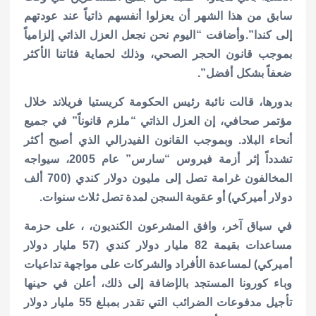
سابق من هذا الشهر أن يعزلوا أنفسهم ذاتياً عند عودتهم
إلى كندا”.
وأضافت “اليوم نحن نجعل العزل الذاتي إلزامياً
بموجب قانون الحجر الصحي، وذلك لحماية فئاتنا الأكثر
ضعفاً بشكل أفضل”.
بدورها، قالت نائبة رئيس الحكومة كريستيا فريلاند خلال
مؤتمر صحافي، إن العزل الذاتي “ملزم قانوناً” في جميع
أنحاء البلاد.
وبموجب القانون الفيدرالي الذي أصبح أكثر
تشدداً إثر أزمة فيروس “سارس” عام 2005، سيواجه
المخالفون غرامة تصل إلى مليون دولار كندي (700 ألف
دولار أميركي) أو عقوبة السجن لمدة تصل ثلاث سنوات.
في سياق آخر، وافق المشرعون الكنديون، ، على حزمة
مساعدات بقيمة 82 مليار دولار كندي (57 مليار دولار
أميركي) لمساعدة الأفراد والشركات على مواجهة تداعيات
وباء كورونا المستجد بالإضافة إلى ذلك، أعلن في حينها
تأجيل مدفوعات الضرائب التي تقدر بمبلغ 55 مليار دولار