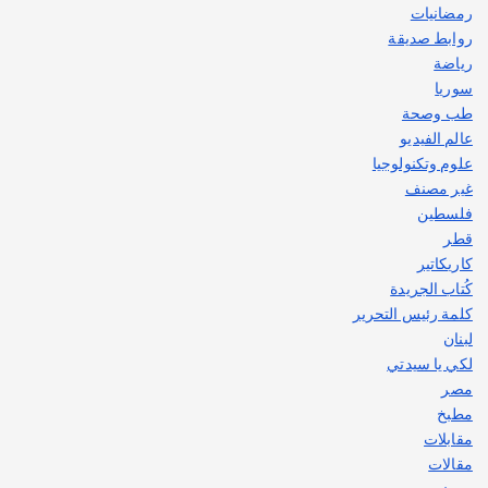
رمضانيات
روابط صديقة
رياضة
سوريا
طب وصحة
عالم الفيديو
علوم وتكنولوجيا
غير مصنف
فلسطين
قطر
كاريكاتير
كُتاب الجريدة
كلمة رئيس التحرير
لبنان
لكي يا سيدتي
مصر
مطبخ
مقابلات
مقالات