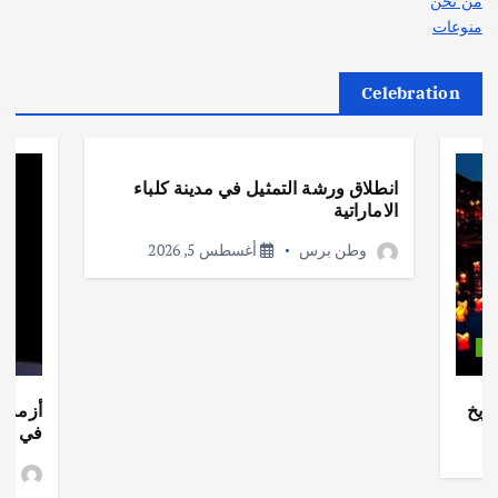
من نحن
منوعات
Celebration
أهم الأخبار
ثقافة وفنون
انطلاق ورشة التمثيل في مدينة كلباء
الاماراتية
وطن برس
أغسطس 5, 2026
ات
ريخ
أزمة ا
في جذو
وط