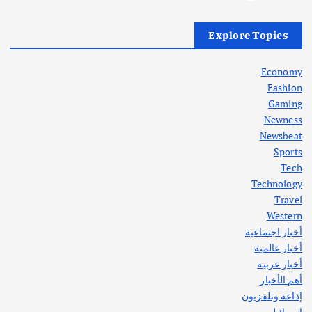
أهم الأخبار
العراق
أزمة الكهرباء في العراق… قراءة تحليلية
Explore Topics
في جذور المشكلة وحلولها المستدامة
أغسطس 5, 2026
Economy
Fashion
Gaming
Newness
1
Newsbeat
Sports
أهم الأخبار
ثقافة وفنون
Tech
اختتام ورشة السينوغرافيا في مدينة كلباء الاماراتية
Technology
أغسطس 3, 2026
Travel
Western
أخبار اجتماعية
أهم الأخبار
جاليات
غير مصنف
أخبار عالمية
قصة نجاح العراقي عمر الشمري الذي
اصبح بطلاً لأستراليا بلعبة كمال الاجسام
أخبار عربية
يوليو 30, 2026
أهم الأخبار
2
إذاعة وتلفزيون
إسرائيل